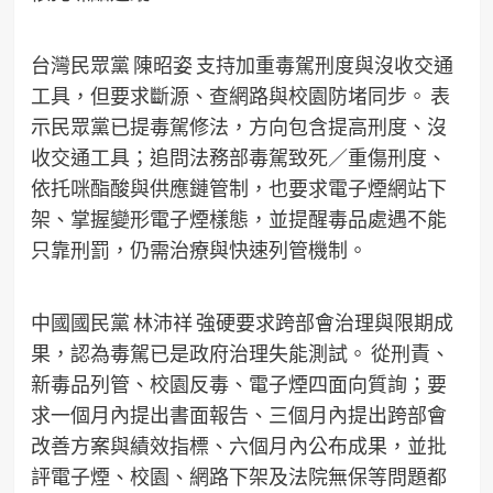
台灣民眾黨 陳昭姿 支持加重毒駕刑度與沒收交通
工具，但要求斷源、查網路與校園防堵同步。 表
示民眾黨已提毒駕修法，方向包含提高刑度、沒
收交通工具；追問法務部毒駕致死／重傷刑度、
依托咪酯酸與供應鏈管制，也要求電子煙網站下
架、掌握變形電子煙樣態，並提醒毒品處遇不能
只靠刑罰，仍需治療與快速列管機制。
中國國民黨 林沛祥 強硬要求跨部會治理與限期成
果，認為毒駕已是政府治理失能測試。 從刑責、
新毒品列管、校園反毒、電子煙四面向質詢；要
求一個月內提出書面報告、三個月內提出跨部會
改善方案與績效指標、六個月內公布成果，並批
評電子煙、校園、網路下架及法院無保等問題都