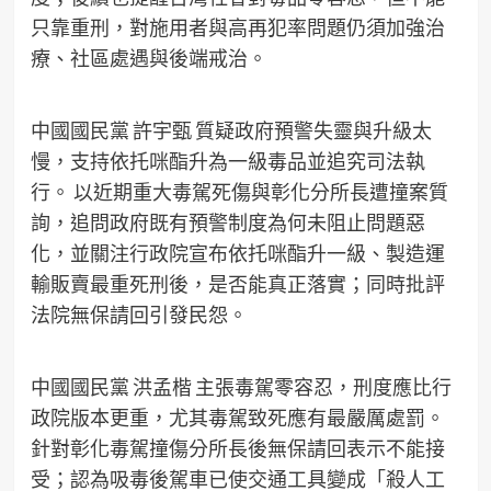
只靠重刑，對施用者與高再犯率問題仍須加強治
療、社區處遇與後端戒治。
中國國民黨 許宇甄 質疑政府預警失靈與升級太
慢，支持依托咪酯升為一級毒品並追究司法執
行。 以近期重大毒駕死傷與彰化分所長遭撞案質
詢，追問政府既有預警制度為何未阻止問題惡
化，並關注行政院宣布依托咪酯升一級、製造運
輸販賣最重死刑後，是否能真正落實；同時批評
法院無保請回引發民怨。
中國國民黨 洪孟楷 主張毒駕零容忍，刑度應比行
政院版本更重，尤其毒駕致死應有最嚴厲處罰。
針對彰化毒駕撞傷分所長後無保請回表示不能接
受；認為吸毒後駕車已使交通工具變成「殺人工