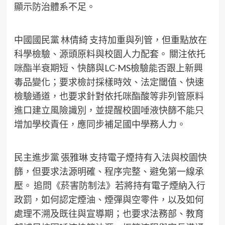
顯示防治體系不足。
中國國民黨 林倩綺 支持加重與列管，但重點放在
科學檢驗、源頭原料與校園人力配套。 關注依托
咪酯半衰期短、快篩與LC-MS檢驗能否跟上新興
毒品變化；要求檢討採樣時效、法定閾值、快速
檢驗通道，也要求針對依托咪酯酸等非列管原料
進口建立風險識別，並提醒校園唾液快篩不能只
增加學校責任，應同步補足國中學務人力。
民主進步黨 張雅琳 支持電子煙持有入法與校園快
篩，但要求法源明確、程序完整、避免第一線承
壓。 追問《菸害防制法》若將持有電子煙納入行
政罰，如何認定煙油、煙彈與空零件，以及如何
處理不溯及既往與宣導期；也要求法務部、教育