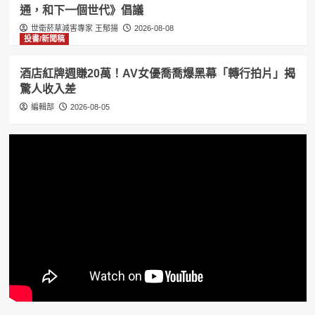
通，和下一個世代》倡議
世衛菸草減害專家 王郁揚
2026-08-08
投書/新聞稿
酒店紅牌週賺20萬！AV女優喬喬爆黑幕「轉行拍片」揭
驚人收入差
編輯部
2026-08-05