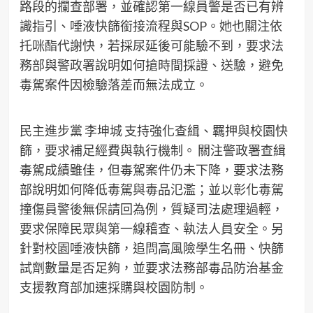
路段的攔查部署，並確認第一線員警是否已有辨
識指引、唾液快篩銜接流程與SOP。她也關注依
托咪酯代謝快，若採尿延後可能驗不到，要求法
務部與警政署說明如何搶時間採證、送驗，避免
毒駕案件因檢驗落差而無法成立。
民主進步黨 李坤城 支持強化查緝、羈押與校園快
篩，要求補足經費與執行機制。 關注警政署查緝
毒駕成績雖佳，但毒駕案件仍未下降，要求法務
部說明如何降低毒駕與毒品氾濫；並以彰化毒駕
撞傷員警後無保請回為例，質疑司法處理過輕，
要求保障民眾與第一線稽查、執法人員安全。另
針對校園唾液快篩，追問高風險學生名冊、快篩
試劑數量是否足夠，並要求法務部毒品防治基金
支援教育部加速採購與校園防制。