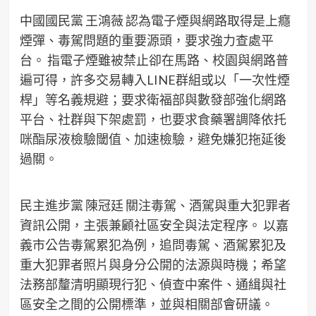
中國國民黨 王鴻薇 認為電子煙與網路取得是上癮
煙彈、毒駕問題的重要源頭，要求強力查處平
台。 指電子煙雖被禁止卻在馬路、校園與網路普
遍可得，許多交易轉入LINE群組或以「一次性煙
桿」等名義規避；要求衛福部與數發部強化網路
平台、社群與下架處罰，也要求食藥署調降依托
咪酯尿液檢驗閾值、加速檢驗，避免嫌犯拖延後
過關。
民主進步黨 陳冠廷 關注毒駕、酒駕與重大犯罪者
資訊公開，主張兼顧社區安全與法定程序。 以嘉
義市公告毒駕累犯為例，追問毒駕、酒駕累犯及
重大犯罪者照片與身分公開的法源與時機；希望
法務部釐清明顯現行犯、偵查中案件、通緝與社
區安全之間的公開標準，並與相關部會研議。