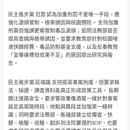
民主進步黨 范雲 認為加重刑罰不是唯一手段，應
強化源頭管制、檢舉誘因與校園預防。 支持加重
刑責但強調更需管制毒品源頭；追問法務部是否
提高查緝與檢舉誘因，並要求教育部針對校園唾
液快篩經費、毒品防制基金支援，以及反毒教育
「宣導達標但效果不足」的原因提出研究與報
告。
民主進步黨 莊瑞雄 支持提高毒駕刑度，但要求執
法、採證、調查資料能真正形成政策工具。 長期
關注道路安全，要求警政署像酒駕一樣針對毒駕
設定高風險時段、地點與路段並加強第一線辨
識；同時要求法務部、衛福部建立從攔查、快
篩、檢驗、送驗、起訴到法院審理的SOP，也要