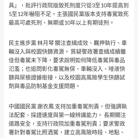
具」，批評行政院版致死刑度只從3至10年提高到
5至12年嚇阻不足，主張國民黨版本支持毒駕致死
最高可處死刑、無期或10年以上有期徒刑。
民主進步黨 林月琴 關注查緝成效、羈押執行、車
輛沒入與校園快篩資源。 質疑警政署查緝成績雖
佳但毒駕未下降，要求說明如何降低毒駕與毒品
氾濫；也追問彰化毒駕無保、車輛沒入、唾液快
篩與尿檢證據銜接，以及校園高風險學生快篩試
劑與毒品防制基金支援問題。
中國國民黨 謝衣鳳 支持加重毒駕刑責，但強調執
法配套、採證速度與第一線辨識能力。 長期關注
道路安全，支持行政院加重毒駕刑責；要求警政
署針對毒駕比照酒駕，建立高風險時段、地點、