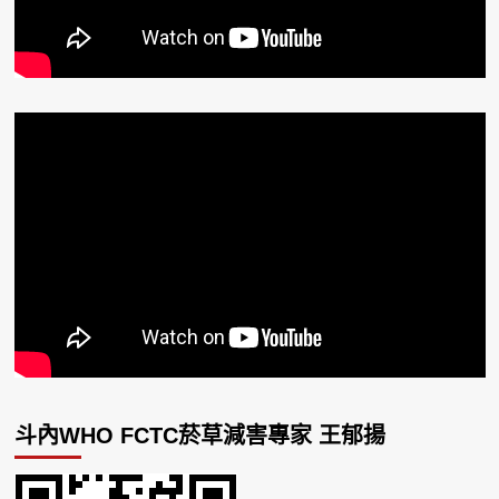
斗內WHO FCTC菸草減害專家 王郁揚