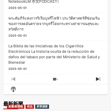
NotebookLM 中文PODCAST）
2025-05-01
พระคัมภีร์แห่งการริเริ่มบุหรี่ไฟฟ้า ประวัติศาสตร์ที่ซ่อนเร้น
ของการลดอันตรายจากบุหรี่โดยกระทรวงสาธารณสุขและ
สวัสดิการ
2025-05-01
La Biblia de las Iniciativas de los Cigarrillos
Electrónicos La historia oculta de la reducción de
daños del tabaco por parte del Ministerio de Salud y
Bienestar
2025-05-01
Previous
Show
Next
Episode
Episodes
Episo
Show
List
Podcast
Information
最新新聞
投書/新聞稿
政治
菸草減害