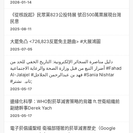
2026-01-14
《從核說起》民眾黨823公投特展 號召500萬票展現台灣
民意
2025-08-11
大罷免凸 <726,823反罷免主題曲> #大展鴻圖
2025-07-05
دليل مناصرة السجائر الإلكترونية: التاريخ الخفي للحد من
أضرار التبغ من قبل وزارة الصحة والرعاية الاجتماعية #Fahad
Al-Jalajel #فهد بن عبدالرحمن الجلاجل #Sania Nishtar
#ثانیہ نشتر;
2025-05-17
邊緣化科學：WHO對菸草減害策略的背離 ft.世衛組織前
副總幹事Derek Yach
2025-05-17
電子菸倡議聖經 衛福部隱匿的菸草減害歷史（Google