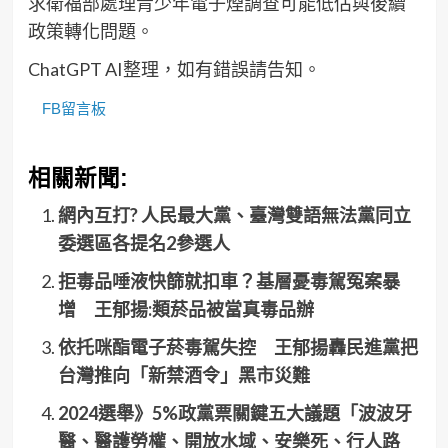
求衛福部處理青少年電子煙調查可能低估與後續
政策轉化問題。
ChatGPT AI整理，如有錯誤請告知。
FB留言板
相關新聞:
網內互打? 人民最大黨、臺灣雙語無法黨同立
委選區各提名2參選人
拒毒品唾液快篩就扣車？基層憂毒駕冤案暴
增 王郁揚:類菸品被當真毒品辦
依托咪酯電子菸毒駕失控 王郁揚轟民進黨把
台灣推向「新禁酒令」黑市災難
2024選舉》5%政黨票關鍵五大議題「波波牙
醫、醫護勞權、開放水域、安樂死、行人路