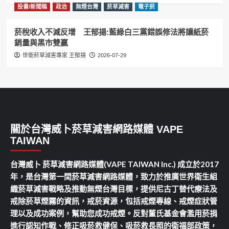
投書/新聞稿
政治
無煙台灣
菸草減害
電子菸
菸稅收入不減反增 王郁揚:藍綠白三黨錯誤修法將讓紙菸
銷量與黑市雙贏
世衛菸草減害專家 王郁揚
2026-07-29
關於台灣威卜菸草減害網路媒體 VAPE
TAIWAN
台灣威卜 菸草減害網路媒體(VAPE TAIWAN Inc.) 成立於2017
年，是台灣第一間菸草減害網路媒體，致力於推廣世界衛生組
織菸草減害戰略及推動無煙台灣目標，提供尼古丁替代療法及
戒除菸草煙霧的資訊，戒菸資源，包括戒煙專線、戒煙症狀管
理以及成功案例，幫助您成功戒煙。反對董氏基金會濫用菸捐
進行認知作戰、修正吸菸救健保、吸菸救長照的衛福部政策，