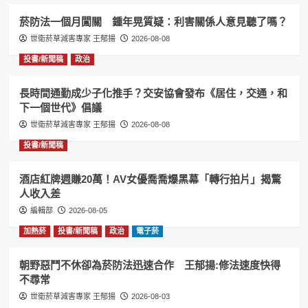
菸防法一個月闖關 鍾年晃質疑：利害關係人意見聽了嗎？
世衛菸草減害專家 王郁揚
2026-08-08
投書/新聞稿
政治
長時間通勤成少子化推手？交安協會發布《居住，交通，和
下一個世代》倡議
世衛菸草減害專家 王郁揚
2026-08-08
投書/新聞稿
酒店紅牌週賺20萬！AV女優喬喬爆黑幕「轉行拍片」揭驚
人收入差
編輯部
2026-08-05
加熱菸
投書/新聞稿
政治
電子菸
朝野惡鬥不休卻為菸防法迅速合作 王郁揚:修法速度快得
不尋常
世衛菸草減害專家 王郁揚
2026-08-03