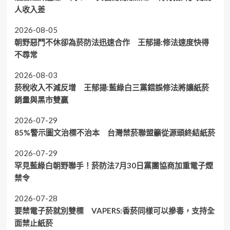
人收入差
2026-08-05
朝野惡鬥不休卻為菸防法迅速合作 王郁揚:修法速度快得
不尋常
2026-08-03
菸稅收入不減反增 王郁揚:藍綠白三黨錯誤修法將讓紙菸
銷量與黑市雙贏
2026-07-29
85%警示圖文治標不治本 台灣禁菸聯盟籲從源頭終結紙菸
2026-07-29
罕見藍綠白朝野聯手！菸防法7月30日黨團協商加重電子煙
禁令
2026-07-28
要禁電子菸就別雙標 VAPERS:香菸同樣可以摻毒，支持全
面禁止紙菸