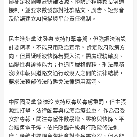
部補足校園唾液快篩法源、拒篩流程與家長溝通
機制，並要求數發部對社群貼文、廣告、短影音
及暗語建立AI掃描與平台責任機制。
民主進步黨 沈發惠 支持打擊毒駕，但強調法治設
計要精準，不能只用政治宣示。 肯定政府政策方
向，但質疑唾液快篩若要入法，需處理精確度、
偽陽性與證據能力；也追問嚴格假釋、刑法義務
沒收車輛與道路交通行政沒入之間的法律結構，
要求法務部修法時避免法律適用漏洞。
中國國民黨 翁曉玲 支持反毒與毒駕重罰，但主張
源頭打擊、法律配套與成癮治療並重。 作為召委
安排專報，關注毒駕件數暴增、零檢與快篩、平
台販售電子煙、依托咪酯升級與行政院修法進
度；後續也提醒台灣社會對毒品零容忍，但不能