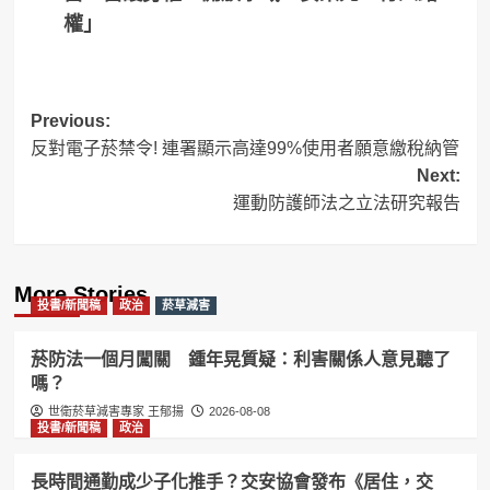
權」
Post
Previous:
反對電子菸禁令! 連署顯示高達99%使用者願意繳稅納管
navigation
Next:
運動防護師法之立法研究報告
More Stories
投書/新聞稿
政治
菸草減害
菸防法一個月闖關 鍾年晃質疑：利害關係人意見聽了
嗎？
世衛菸草減害專家 王郁揚
2026-08-08
投書/新聞稿
政治
長時間通勤成少子化推手？交安協會發布《居住，交