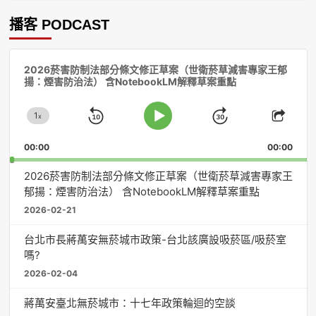
播客 PODCAST
音
2026菸害防制法部分條文修正草案（世衛菸草減害專家王郁
訊
揚：煙害防治法） 含NotebookLM解釋草案重點
播
放
1
器
x
Skip
Jump
Change
Play
Shar
Playback
This
Pause
Backward
Forward
00:00
Rate
00:00
Episo
2026菸害防制法部分條文修正草案（世衛菸草減害專家王
郁揚：煙害防治法） 含NotebookLM解釋草案重點
2026-02-21
台北市長蔣萬安無菸城市政策-台北該廣設吸菸區/吸菸室
嗎?
2026-02-04
蔣萬安臺北無菸城市：十七年政策輪迴的空談