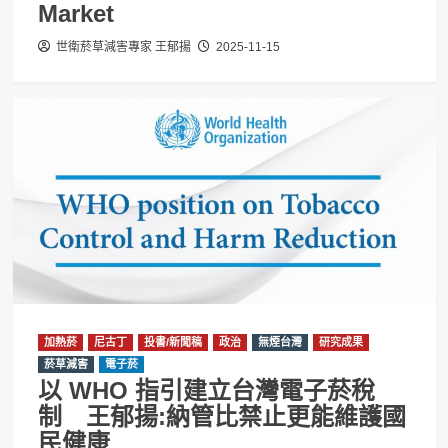
Market
世衛菸草減害專家 王郁揚
2025-11-15
加熱菸
尼古丁
投書/新聞稿
政治
無煙台灣
研究成果
菸草減害
電子菸
以 WHO 指引建立台灣電子菸稅
制 王郁揚:納管比禁止更能維護國
民健康