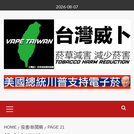
Skip
2026-08-07
to
content
Primary
Menu
HOME
投書/新聞稿
PAGE 21