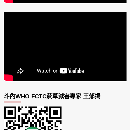
斗內WHO FCTC菸草減害專家 王郁揚