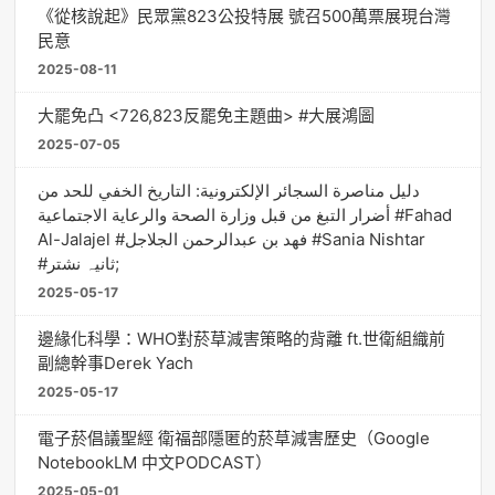
《從核說起》民眾黨823公投特展 號召500萬票展現台灣
民意
2025-08-11
大罷免凸 <726,823反罷免主題曲> #大展鴻圖
2025-07-05
دليل مناصرة السجائر الإلكترونية: التاريخ الخفي للحد من
أضرار التبغ من قبل وزارة الصحة والرعاية الاجتماعية #Fahad
Al-Jalajel #فهد بن عبدالرحمن الجلاجل #Sania Nishtar
#ثانیہ نشتر;
2025-05-17
邊緣化科學：WHO對菸草減害策略的背離 ft.世衛組織前
副總幹事Derek Yach
2025-05-17
電子菸倡議聖經 衛福部隱匿的菸草減害歷史（Google
NotebookLM 中文PODCAST）
2025-05-01