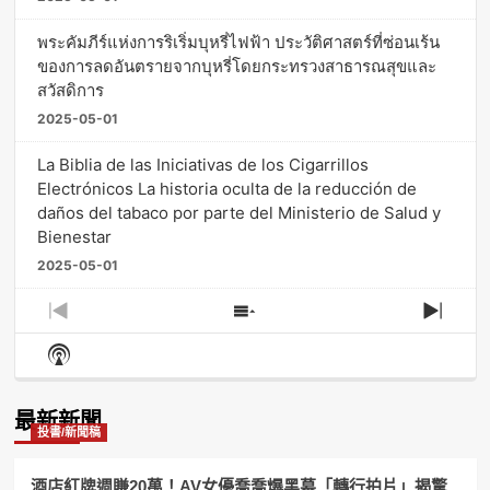
พระคัมภีร์แห่งการริเริ่มบุหรี่ไฟฟ้า ประวัติศาสตร์ที่ซ่อนเร้น
ของการลดอันตรายจากบุหรี่โดยกระทรวงสาธารณสุขและ
สวัสดิการ
2025-05-01
La Biblia de las Iniciativas de los Cigarrillos
Electrónicos La historia oculta de la reducción de
daños del tabaco por parte del Ministerio de Salud y
Bienestar
2025-05-01
Previous
Show
Next
Episode
Episodes
Episo
Show
List
Podcast
Information
最新新聞
投書/新聞稿
酒店紅牌週賺20萬！AV女優喬喬爆黑幕「轉行拍片」揭驚