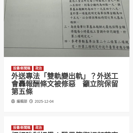
投書/新聞稿
政治
外送專法「雙軌變出軌」？外送工
會轟報酬條文被修惡 籲立院保留
第五條
編輯部
2025-12-04
投書/新聞稿
政治