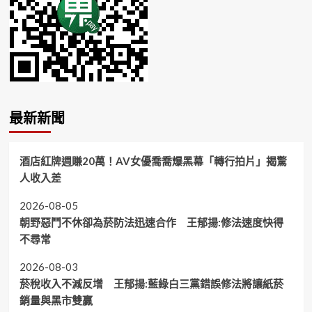
最新新聞
酒店紅牌週賺20萬！AV女優喬喬爆黑幕「轉行拍片」揭驚
人收入差
2026-08-05
朝野惡鬥不休卻為菸防法迅速合作 王郁揚:修法速度快得
不尋常
2026-08-03
菸稅收入不減反增 王郁揚:藍綠白三黨錯誤修法將讓紙菸
銷量與黑市雙贏