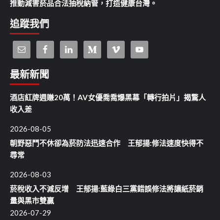
推動減害菸品合法抽稅納管，打造健康台灣。
追蹤我們
最新新聞
酒店紅牌週賺20萬！AV女優喬喬爆黑幕「轉行拍片」揭驚人
收入差
2026-08-05
朝野惡鬥不休卻為菸防法迅速合作 王郁揚:修法速度快得不
尋常
2026-08-03
菸稅收入不減反增 王郁揚:藍綠白三黨錯誤修法將讓紙菸銷
量與黑市雙贏
2026-07-29