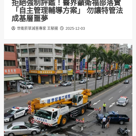
拒絕強制評鑑！醫界籲衛福部落實
「自主管理輔導方案」 勿讓特管法
成基層噩夢
世衛菸草減害專家 王郁揚
2025-12-03