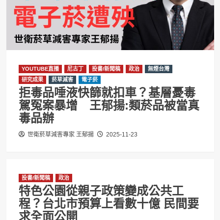
YOUTUBE直播
尼古丁
投書/新聞稿
政治
無煙台灣
研究成果
菸草減害
電子菸
拒毒品唾液快篩就扣車？基層憂毒
駕冤案暴增 王郁揚:類菸品被當真
毒品辦
世衛菸草減害專家 王郁揚
2025-11-23
投書/新聞稿
政治
特色公園從親子政策變成公共工
程？台北市預算上看數十億 民間要
求全面公開