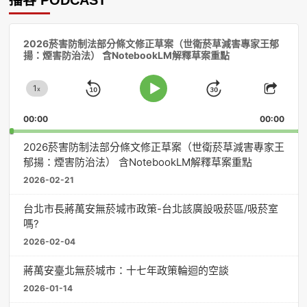
音
2026菸害防制法部分條文修正草案（世衛菸草減害專家王郁
訊
揚：煙害防治法） 含NotebookLM解釋草案重點
播
放
1
器
x
Skip
Jump
Change
Play
Shar
Playback
This
Pause
Backward
Forward
00:00
Rate
00:00
Episo
2026菸害防制法部分條文修正草案（世衛菸草減害專家王
郁揚：煙害防治法） 含NotebookLM解釋草案重點
2026-02-21
台北市長蔣萬安無菸城市政策-台北該廣設吸菸區/吸菸室
嗎?
2026-02-04
蔣萬安臺北無菸城市：十七年政策輪迴的空談
2026-01-14