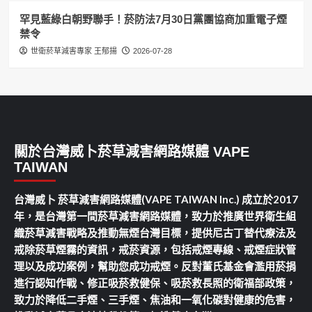
罕見藍綠白朝野聯手！菸防法7月30日黨團協商加重電子煙
禁令
世衛菸草減害專家 王郁揚
2026-07-28
關於台灣威卜菸草減害網路媒體 VAPE
TAIWAN
台灣威卜 菸草減害網路媒體(VAPE TAIWAN Inc.) 成立於2017
年，是台灣第一間菸草減害網路媒體，致力於推廣世界衛生組
織菸草減害戰略及推動無煙台灣目標，提供尼古丁替代療法及
戒除菸草煙霧的資訊，戒菸資源，包括戒煙專線、戒煙症狀管
理以及成功案例，幫助您成功戒煙。反對董氏基金會濫用菸捐
進行認知作戰、修正吸菸救健保、吸菸救長照的衛福部政策，
致力於降低二手煙、三手煙、焦油和一氧化碳對健康的危害，