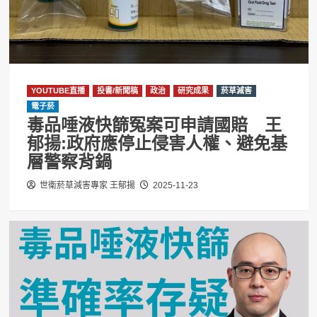
YOUTUBE直播
投書/新聞稿
政治
研究成果
菸草減害
電子菸
毒品唾液快篩冤案可申請國賠 王
郁揚:政府應停止侵害人權、避免基
層警察背鍋
世衛菸草減害專家 王郁揚
2025-11-23