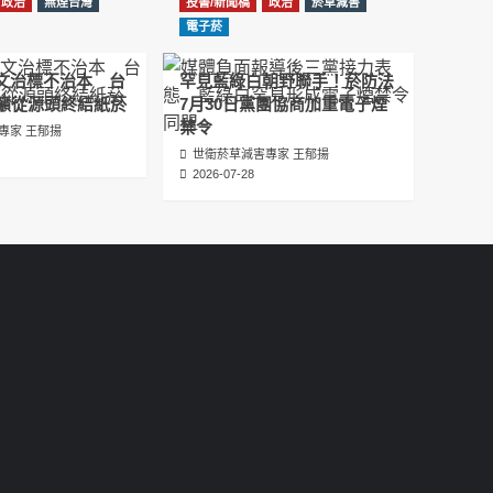
政治
無煙台灣
投書/新聞稿
政治
菸草減害
عبدالرحمن الجلاجل #Sania Nishtar #ثانیہ نشتر;
電子菸
2025-05-17
圖文治標不治本 台
罕見藍綠白朝野聯手！菸防法
邊緣化科學：WHO對菸草減害策略的背離 ft.世
籲從源頭終結紙菸
7月30日黨團協商加重電子煙
衛組織前副總幹事Derek Yach
禁令
專家 王郁揚
2025-05-17
世衛菸草減害專家 王郁揚
2026-07-28
電子菸倡議聖經 衛福部隱匿的菸草減害歷史
（Google NotebookLM 中文PODCAST）
2025-05-01
พระคัมภีร์แห่งการริเริ่มบุหรี่ไฟฟ้า ประวัติศาสตร์
ที่ซ่อนเร้นของการลดอันตรายจากบุหรี่โดย
กระทรวงสาธารณสุขและสวัสดิการ
2025-05-01
La Biblia de las Iniciativas de los Cigarrillos
Electrónicos La historia oculta de la
reducción de daños del tabaco por parte
del Ministerio de Salud y Bienestar