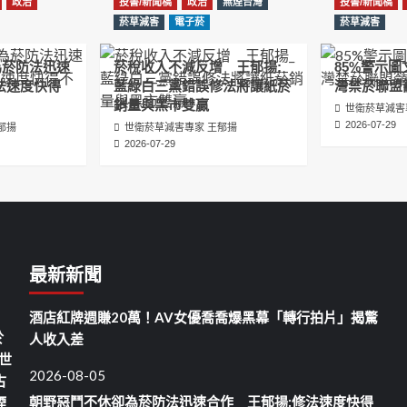
政治
投書/新聞稿
政治
無煙台灣
投書/新聞稿
菸草減害
電子菸
菸草減害
為菸防法迅速
菸稅收入不減反增 王郁揚:
85%警示
法速度快得
藍綠白三黨錯誤修法將讓紙菸
灣禁菸聯盟
銷量與黑市雙贏
世衛菸草減害
2026-07-29
郁揚
世衛菸草減害專家 王郁揚
2026-07-29
最新新聞
酒店紅牌週賺20萬！AV女優喬喬爆黑幕「轉行拍片」揭驚
於
人收入差
世
2026-08-05
古
朝野惡鬥不休卻為菸防法迅速合作 王郁揚:修法速度快得
煙