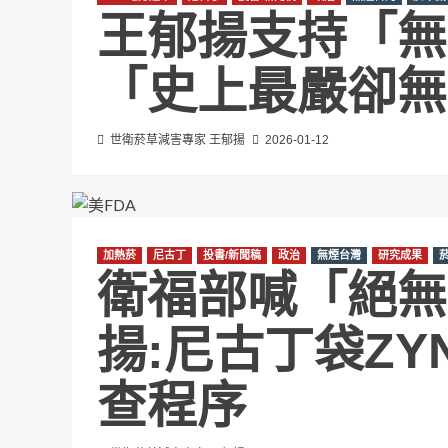
王郁揚支持「無
「史上最嚴卻無
世衛菸草減害專家 王郁揚
2026-01-12
加熱菸
尼古丁
投書/新聞稿
政治
無煙台灣
研究成果
衛福部喊「絕無
揚:尼古丁袋ZY
查程序