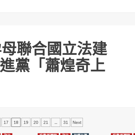
孕母聯合國立法建
進黨「蕭煌奇上
18
...
17
19
20
21
31
Next