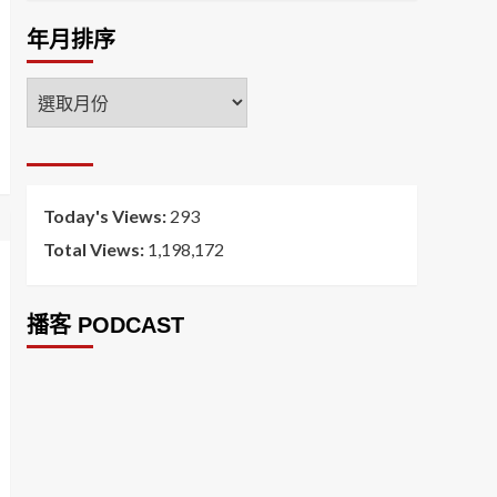
年月排序
年
月
排
序
Today's Views:
293
Total Views:
1,198,172
播客 PODCAST
2026菸害防制法部分條文修正草案（世衛菸草
減害專家王郁揚：煙害防治法） 含