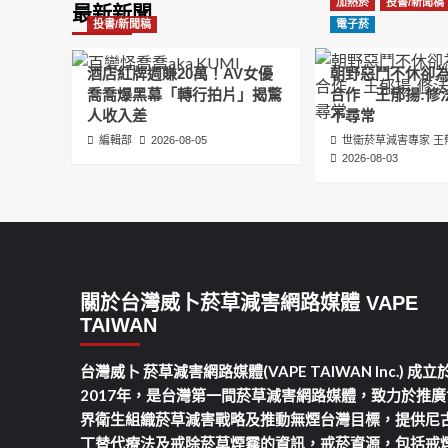
加熱菸
投書/新聞稿
最新新聞
分
投書/新聞稿
電子菸
頁
酒店紅牌週賺20萬！AV女優
朝野惡鬥不休卻
喬喬爆黑幕「轉行拍片」揭驚
合作 王郁揚:修
人收入差
不尋常
編輯部
2026-08-05
世衛菸草減害專家 王
2026-08-03
關於台灣威卜菸草減害網路媒體 VAPE
TAIWAN
台灣威卜 菸草減害網路媒體(VAPE TAIWAN Inc.) 成立
2017年，是台灣第一間菸草減害網路媒體，致力於推廣
界衛生組織菸草減害戰略及推動無煙台灣目標，提供尼
丁替代療法及戒除菸草煙霧的資訊，戒菸資源，包括戒