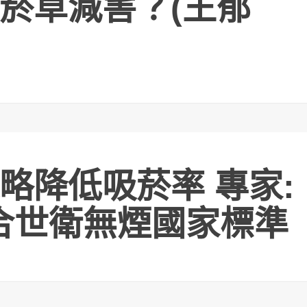
菸草減害？(王郁
略降低吸菸率 專家:
合世衛無煙國家標準