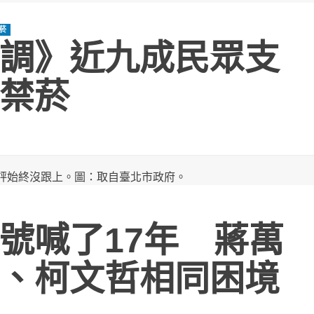
菸
調》近九成民眾支
禁菸
號喊了17年 蔣萬
、柯文哲相同困境