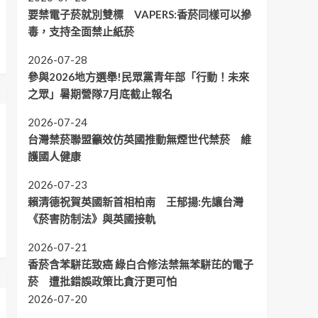
要禁電子菸就別雙標 VAPERS:香菸同樣可以摻
毒，支持全面禁止紙菸
2026-07-28
參與2026地方選舉!民眾黨青年部「行動！未來
之眾」暑期營隊7月底截止報名
2026-07-24
台灣禁菸聯盟籲效仿英國推動無煙世代禁菸 維
護國人健康
2026-07-23
賴清德祝賀英國新首相柏南 王郁揚:先讓台灣
《菸害防制法》與英國接軌
2026-07-21
香菸含苯駢芘致癌 綠白合修法禁無苯駢芘的電子
菸 遭批錯誤政策比貪汙更可怕
2026-07-20