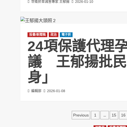
世衛菸草減害專家 王郁揚
2026-01-10
投書/新聞稿
政治
電子菸
24項保護代理
議 王郁揚批民
身」
編輯部
2026-01-08
文
...
Previous
1
15
16
章