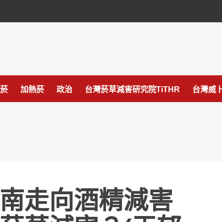
菸
加熱菸
政治
台灣菸草減害研究院TiTHR
台灣威卜
指南走向酒精減害