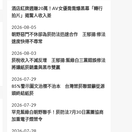
酒店紅牌週賺20萬！AV女優喬喬爆黑幕「轉行
拍片」揭驚人收入差
2026-08-05
朝野惡鬥不休卻為菸防法迅速合作 王郁揚:修法
速度快得不尋常
2026-08-03
菸稅收入不減反增 王郁揚:藍綠白三黨錯誤修法
將讓紙菸銷量與黑市雙贏
2026-07-29
85%警示圖文治標不治本 台灣禁菸聯盟籲從源
頭終結紙菸
2026-07-29
罕見藍綠白朝野聯手！菸防法7月30日黨團協商
加重電子煙禁令
2026-07-28