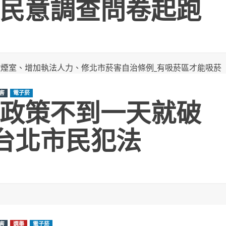
民意調查問卷起跑
害
電子菸
政策不到一天就破
逼台北市民犯法
害
選舉
電子菸