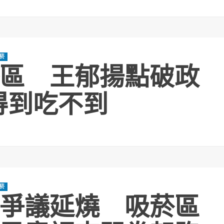
菸
區 王郁揚點破政
得到吃不到
菸
爭議延燒 吸菸區