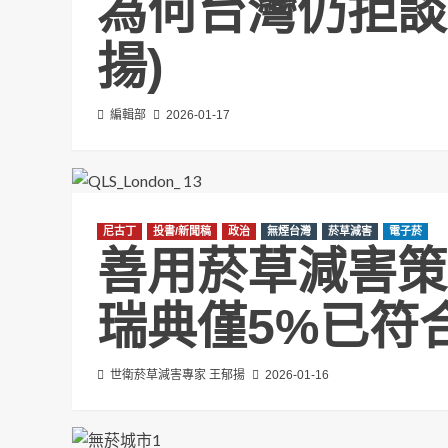
為何台灣仍拒談
揚)
編輯部
2026-01-17
尼古丁
投書/新聞稿
政治
無煙台灣
菸草減害
電子菸
善用菸草減害策
瑞典僅5%已符
世衛菸草減害專家 王郁揚
2026-01-16