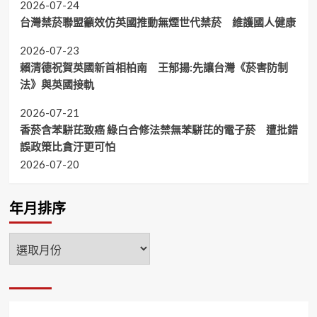
2026-07-24
台灣禁菸聯盟籲效仿英國推動無煙世代禁菸 維護國人健康
2026-07-23
賴清德祝賀英國新首相柏南 王郁揚:先讓台灣《菸害防制
法》與英國接軌
2026-07-21
香菸含苯駢芘致癌 綠白合修法禁無苯駢芘的電子菸 遭批錯
誤政策比貪汙更可怕
2026-07-20
年月排序
年
月
排
序