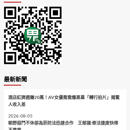
最新新聞
酒店紅牌週賺20萬！AV女優喬喬爆黑幕「轉行拍片」揭驚
人收入差
2026-08-05
朝野惡鬥不休卻為菸防法迅速合作 王郁揚:修法速度快得
不尋常