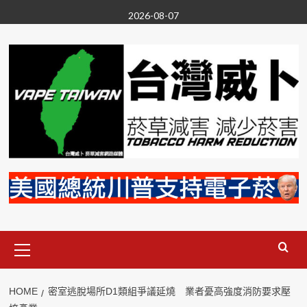
Skip
2026-08-07
to
content
Primary
Menu
HOME
密室逃脫場所D1類組爭議延燒 業者憂高強度消防要求壓