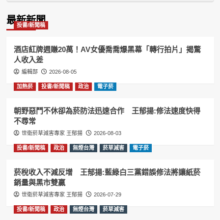
Information
最新新聞
投書/新聞稿
酒店紅牌週賺20萬！AV女優喬喬爆黑幕「轉行拍片」揭驚
人收入差
編輯部
2026-08-05
加熱菸
投書/新聞稿
政治
電子菸
朝野惡鬥不休卻為菸防法迅速合作 王郁揚:修法速度快得
不尋常
世衛菸草減害專家 王郁揚
2026-08-03
投書/新聞稿
政治
無煙台灣
菸草減害
電子菸
菸稅收入不減反增 王郁揚:藍綠白三黨錯誤修法將讓紙菸
銷量與黑市雙贏
世衛菸草減害專家 王郁揚
2026-07-29
投書/新聞稿
政治
無煙台灣
菸草減害