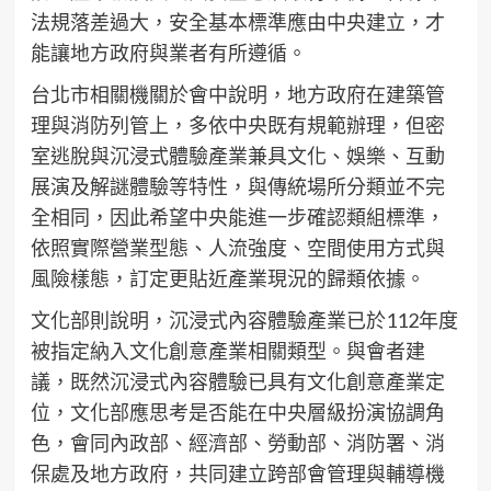
法規落差過大，安全基本標準應由中央建立，才
能讓地方政府與業者有所遵循。
台北市相關機關於會中說明，地方政府在建築管
理與消防列管上，多依中央既有規範辦理，但密
室逃脫與沉浸式體驗產業兼具文化、娛樂、互動
展演及解謎體驗等特性，與傳統場所分類並不完
全相同，因此希望中央能進一步確認類組標準，
依照實際營業型態、人流強度、空間使用方式與
風險樣態，訂定更貼近產業現況的歸類依據。
文化部則說明，沉浸式內容體驗產業已於112年度
被指定納入文化創意產業相關類型。與會者建
議，既然沉浸式內容體驗已具有文化創意產業定
位，文化部應思考是否能在中央層級扮演協調角
色，會同內政部、經濟部、勞動部、消防署、消
保處及地方政府，共同建立跨部會管理與輔導機