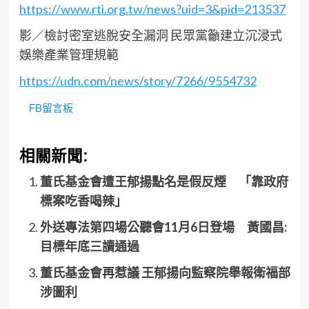
https://www.rti.org.tw/news?uid=3&pid=213537
影／檢討密室逃脫安全漏洞 民眾黨籲建立沉浸式
娛樂產業管理規範
https://udn.com/news/story/7266/9554732
FB留言板
相關新聞:
董氏基金會遭王郁揚點名是假反煙 「靠政府
標案吃香喝辣」
外送專法第四場公聽會11月6日登場 黃國昌:
目標年底三讀通過
董氏基金會再惹議 王郁揚向監察院舉報衛福部
涉圖利