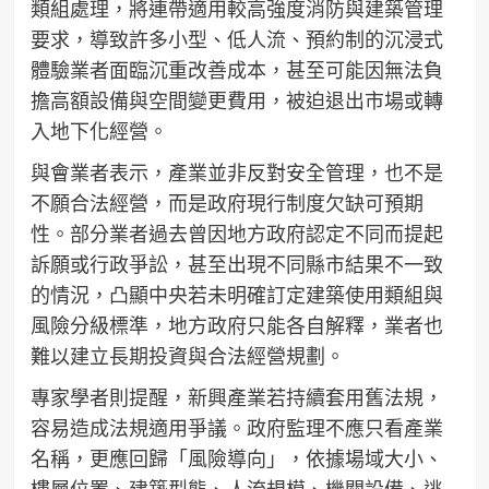
類組處理，將連帶適用較高強度消防與建築管理
要求，導致許多小型、低人流、預約制的沉浸式
體驗業者面臨沉重改善成本，甚至可能因無法負
擔高額設備與空間變更費用，被迫退出市場或轉
入地下化經營。
與會業者表示，產業並非反對安全管理，也不是
不願合法經營，而是政府現行制度欠缺可預期
性。部分業者過去曾因地方政府認定不同而提起
訴願或行政爭訟，甚至出現不同縣市結果不一致
的情況，凸顯中央若未明確訂定建築使用類組與
風險分級標準，地方政府只能各自解釋，業者也
難以建立長期投資與合法經營規劃。
專家學者則提醒，新興產業若持續套用舊法規，
容易造成法規適用爭議。政府監理不應只看產業
名稱，更應回歸「風險導向」，依據場域大小、
樓層位置、建築型態、人流規模、機關設備、逃