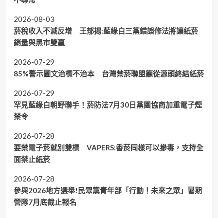
2026-08-03
菸稅收入不減反增 王郁揚:藍綠白三黨錯誤修法將讓紙菸
銷量與黑市雙贏
2026-07-29
85%警示圖文治標不治本 台灣禁菸聯盟籲從源頭終結紙菸
2026-07-29
罕見藍綠白朝野聯手！菸防法7月30日黨團協商加重電子煙
禁令
2026-07-28
要禁電子菸就別雙標 VAPERS:香菸同樣可以摻毒，支持全
面禁止紙菸
2026-07-28
參與2026地方選舉!民眾黨青年部「行動！未來之眾」暑期
營隊7月底截止報名