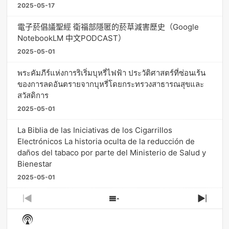
2025-05-17
電子菸倡議聖經 衛福部隱匿的菸草減害歷史（Google
NotebookLM 中文PODCAST）
2025-05-01
พระคัมภีร์แห่งการริเริ่มบุหรี่ไฟฟ้า ประวัติศาสตร์ที่ซ่อนเร้น
ของการลดอันตรายจากบุหรี่โดยกระทรวงสาธารณสุขและ
สวัสดิการ
2025-05-01
La Biblia de las Iniciativas de los Cigarrillos
Electrónicos La historia oculta de la reducción de
daños del tabaco por parte del Ministerio de Salud y
Bienestar
2025-05-01
Previous
Show
Next
Episode
Episodes
Episo
Show
List
Podcast