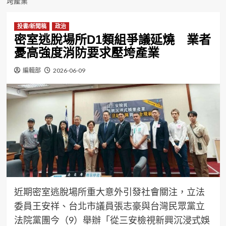
垮產業
投書/新聞稿
政治
密室逃脫場所D1類組爭議延燒 業者
憂高強度消防要求壓垮產業
編輯部
2026-06-09
近期密室逃脫場所重大意外引發社會關注，立法
委員王安祥、台北市議員張志豪與台灣民眾黨立
法院黨團今（9）舉辦「從三安檢視新興沉浸式娛