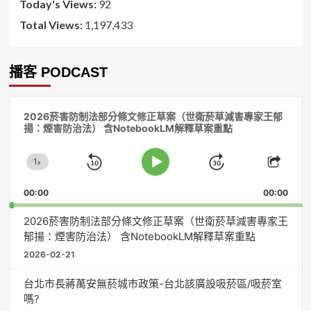
Today's Views:
92
Total Views:
1,197,433
播客 PODCAST
音
2026菸害防制法部分條文修正草案（世衛菸草減害專家王郁
訊
揚：煙害防治法） 含NotebookLM解釋草案重點
播
放
1
器
x
Skip
Jump
Change
Play
Shar
Playback
This
Pause
Backward
Forward
00:00
Rate
00:00
Episo
2026菸害防制法部分條文修正草案（世衛菸草減害專家王
郁揚：煙害防治法） 含NotebookLM解釋草案重點
2026-02-21
台北市長蔣萬安無菸城市政策-台北該廣設吸菸區/吸菸室
嗎?