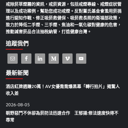
戒除菸草煙霧的資訊，戒菸資源，包括戒煙專線、戒煙症狀管
理以及成功案例，幫助您成功戒煙。反對董氏基金會濫用菸捐
進行認知作戰、修正吸菸救健保、吸菸救長照的衛福部政策，
致力於降低二手煙、三手煙、焦油和一氧化碳對健康的危害，
推動減害菸品合法抽稅納管，打造健康台灣。
追蹤我們
最新新聞
酒店紅牌週賺20萬！AV女優喬喬爆黑幕「轉行拍片」揭驚人
收入差
2026-08-05
朝野惡鬥不休卻為菸防法迅速合作 王郁揚:修法速度快得不
尋常