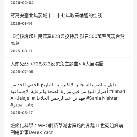
2026-02-04
蔣萬安臺北無菸城市：十七年政策輪迴的空談
2026-01-14
《從核說起》民眾黨823公投特展 號召500萬票展現台灣
民意
2025-08-11
大罷免凸 <726,823反罷免主題曲> #大展鴻圖
2025-07-05
دليل مناصرة السجائر الإلكترونية: التاريخ الخفي للحد من
أضرار التبغ من قبل وزارة الصحة والرعاية الاجتماعية #Fahad
Al-Jalajel #فهد بن عبدالرحمن الجلاجل #Sania Nishtar
#ثانیہ نشتر;
2025-05-17
邊緣化科學：WHO對菸草減害策略的背離 ft.世衛組織前
副總幹事Derek Yach