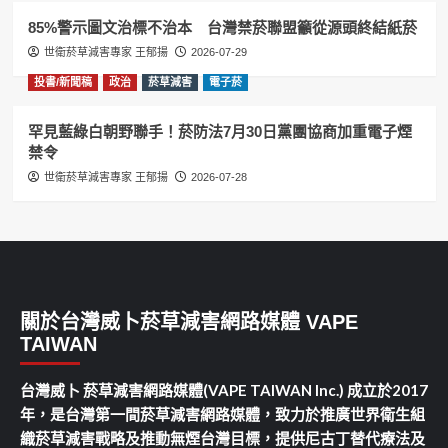
85%警示圖文治標不治本 台灣禁菸聯盟籲從源頭終結紙菸
世衛菸草減害專家 王郁揚
2026-07-29
投書/新聞稿
政治
菸草減害
電子菸
罕見藍綠白朝野聯手！菸防法7月30日黨團協商加重電子煙
禁令
世衛菸草減害專家 王郁揚
2026-07-28
關於台灣威卜菸草減害網路媒體 VAPE
TAIWAN
台灣威卜 菸草減害網路媒體(VAPE TAIWAN Inc.) 成立於2017
年，是台灣第一間菸草減害網路媒體，致力於推廣世界衛生組
織菸草減害戰略及推動無煙台灣目標，提供尼古丁替代療法及