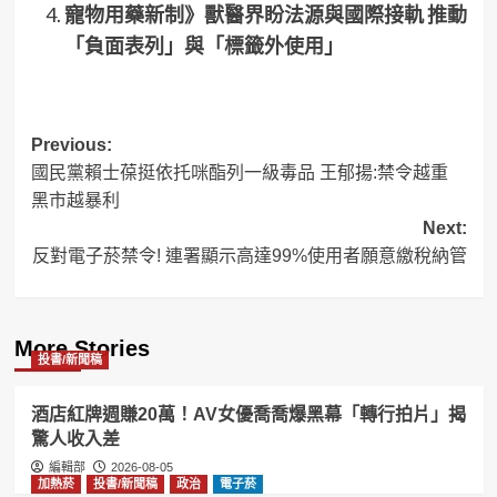
寵物用藥新制》獸醫界盼法源與國際接軌 推動
「負面表列」與「標籤外使用」
Post
Previous:
國民黨賴士葆挺依托咪酯列一級毒品 王郁揚:禁令越重
navigation
黑市越暴利
Next:
反對電子菸禁令! 連署顯示高達99%使用者願意繳稅納管
More Stories
投書/新聞稿
酒店紅牌週賺20萬！AV女優喬喬爆黑幕「轉行拍片」揭
驚人收入差
編輯部
2026-08-05
加熱菸
投書/新聞稿
政治
電子菸