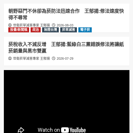
朝野惡鬥不休卻為菸防法迅速合作 王郁揚:修法速度快
得不尋常
世衛菸草減害專家 王郁揚
2026-08-03
投書/新聞稿
政治
無煙台灣
菸草減害
電子菸
菸稅收入不減反增 王郁揚:藍綠白三黨錯誤修法將讓紙
菸銷量與黑市雙贏
世衛菸草減害專家 王郁揚
2026-07-29