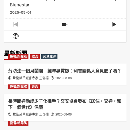
Bienestar
2025-05-01
Previous
Show
Next
Episode
Episodes
Episo
Show
List
Podcast
Information
最新新聞
投書/新聞稿
政治
菸草減害
菸防法一個月闖關 鍾年晃質疑：利害關係人意見聽了嗎？
世衛菸草減害專家 王郁揚
2026-08-08
投書/新聞稿
政治
長時間通勤成少子化推手？交安協會發布《居住，交通，和
下一個世代》倡議
世衛菸草減害專家 王郁揚
2026-08-08
投書/新聞稿