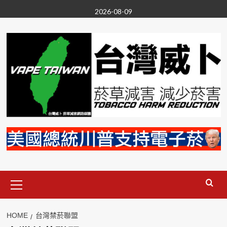
Skip
2026-08-09
to
content
Primary
Menu
HOME
台灣禁菸聯盟