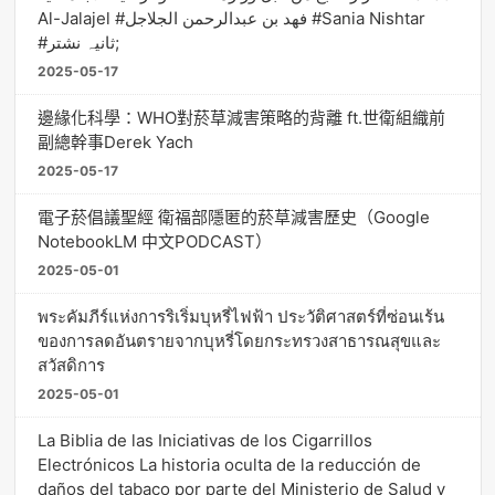
Al-Jalajel #فهد بن عبدالرحمن الجلاجل #Sania Nishtar
#ثانیہ نشتر;
2025-05-17
邊緣化科學：WHO對菸草減害策略的背離 ft.世衛組織前
副總幹事Derek Yach
2025-05-17
電子菸倡議聖經 衛福部隱匿的菸草減害歷史（Google
NotebookLM 中文PODCAST）
2025-05-01
พระคัมภีร์แห่งการริเริ่มบุหรี่ไฟฟ้า ประวัติศาสตร์ที่ซ่อนเร้น
ของการลดอันตรายจากบุหรี่โดยกระทรวงสาธารณสุขและ
สวัสดิการ
2025-05-01
La Biblia de las Iniciativas de los Cigarrillos
Electrónicos La historia oculta de la reducción de
daños del tabaco por parte del Ministerio de Salud y