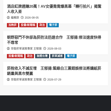
酒店紅牌週賺20萬！AV女優喬喬爆黑幕「轉行拍片」揭驚
人收入差
編輯部
2026-08-05
加熱菸
投書/新聞稿
政治
電子菸
朝野惡鬥不休卻為菸防法迅速合作 王郁揚:修法速度快得
不尋常
世衛菸草減害專家 王郁揚
2026-08-03
投書/新聞稿
政治
無煙台灣
菸草減害
電子菸
菸稅收入不減反增 王郁揚:藍綠白三黨錯誤修法將讓紙菸
銷量與黑市雙贏
世衛菸草減害專家 王郁揚
2026-07-29