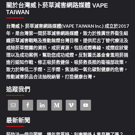
關於台灣威卜菸草減害網路媒體 VAPE
TAIWAN
台灣威卜 菸草減害網路媒體(VAPE TAIWAN Inc.) 成立於2017
年，是台灣第一間菸草減害網路媒體，致力於推廣世界衛生組
織菸草減害戰略及推動無煙台灣目標，提供尼古丁替代療法及
戒除菸草煙霧的資訊，戒菸資源，包括戒煙專線、戒煙症狀管
理以及成功案例，幫助您成功戒煙。反對董氏基金會濫用菸捐
進行認知作戰、修正吸菸救健保、吸菸救長照的衛福部政策，
致力於降低二手煙、三手煙、焦油和一氧化碳對健康的危害，
推動減害菸品合法抽稅納管，打造健康台灣。
追蹤我們
最新新聞
菸防法一個月闖關 鍾年晃質疑：利害關係人意見聽了嗎？