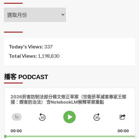
年
月
排
序
Today's Views:
337
Total Views:
1,198,830
播客 PODCAST
音
2026菸害防制法部分條文修正草案（世衛菸草減害專家王郁
訊
揚：煙害防治法） 含NotebookLM解釋草案重點
播
放
1
器
x
Skip
Jump
Change
Play
Shar
Playback
This
Pause
Backward
Forward
00:00
Rate
00:00
Episo