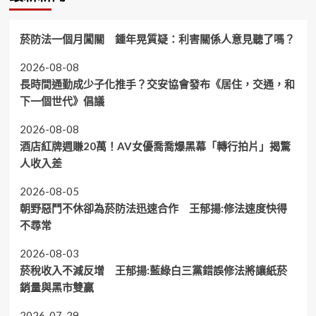
菸防法一個月闖關 鍾年晃質疑：利害關係人意見聽了嗎？
2026-08-08
長時間通勤成少子化推手？交安協會發布《居住，交通，和
下一個世代》倡議
2026-08-08
酒店紅牌週賺20萬！AV女優喬喬爆黑幕「轉行拍片」揭驚
人收入差
2026-08-05
朝野惡鬥不休卻為菸防法迅速合作 王郁揚:修法速度快得
不尋常
2026-08-03
菸稅收入不減反增 王郁揚:藍綠白三黨錯誤修法將讓紙菸
銷量與黑市雙贏
2026-07-29