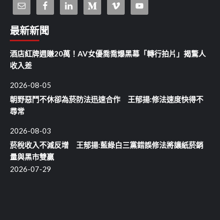
最新新聞
酒店紅牌週賺20萬！AV女優喬喬爆黑幕「轉行拍片」揭驚人
收入差
2026-08-05
朝野惡鬥不休卻為菸防法迅速合作 王郁揚:修法速度快得不
尋常
2026-08-03
菸稅收入不減反增 王郁揚:藍綠白三黨錯誤修法將讓紙菸銷
量與黑市雙贏
2026-07-29