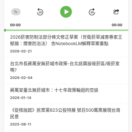
放
1
器
x
Skip
Jump
Change
Play
Shar
Playback
This
Pause
Backward
Forward
00:00
Rate
00:00
Episo
2026菸害防制法部分條文修正草案（世衛菸草減害專家王
郁揚：煙害防治法） 含NotebookLM解釋草案重點
2026-02-21
台北市長蔣萬安無菸城市政策-台北該廣設吸菸區/吸菸室
嗎?
2026-02-04
蔣萬安臺北無菸城市：十七年政策輪迴的空談
2026-01-14
《從核說起》民眾黨823公投特展 號召500萬票展現台灣
民意
2025-08-11