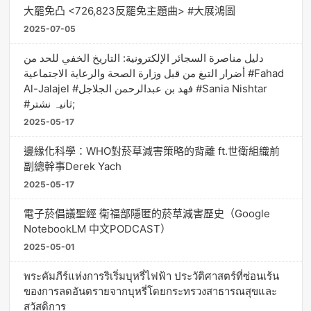
大罷免凸 <726,823反罷免主題曲> #大展鴻圖
2025-07-05
دليل مناصرة السجائر الإلكترونية: التاريخ الخفي للحد من
أضرار التبغ من قبل وزارة الصحة والرعاية الاجتماعية #Fahad
Al-Jalajel #فهد بن عبدالرحمن الجلاجل #Sania Nishtar
#ثانیہ نشتر;
2025-05-17
邊緣化科學：WHO對菸草減害策略的背離 ft.世衛組織前
副總幹事Derek Yach
2025-05-17
電子菸倡議聖經 衛福部隱匿的菸草減害歷史（Google
NotebookLM 中文PODCAST）
2025-05-01
พระคัมภีร์แห่งการริเริ่มบุหรี่ไฟฟ้า ประวัติศาสตร์ที่ซ่อนเร้น
ของการลดอันตรายจากบุหรี่โดยกระทรวงสาธารณสุขและ
สวัสดิการ