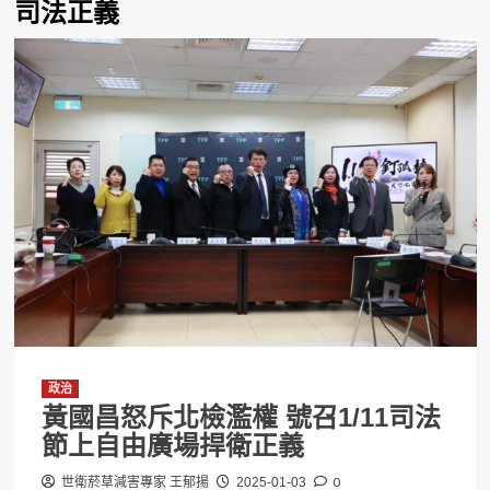
司法正義
政治
黃國昌怒斥北檢濫權 號召1/11司法
節上自由廣場捍衛正義
0
世衛菸草減害專家 王郁揚
2025-01-03