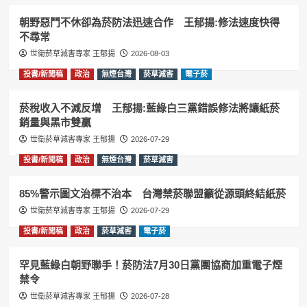
朝野惡鬥不休卻為菸防法迅速合作 王郁揚:修法速度快得
不尋常
世衛菸草減害專家 王郁揚
2026-08-03
投書/新聞稿
政治
無煙台灣
菸草減害
電子菸
菸稅收入不減反增 王郁揚:藍綠白三黨錯誤修法將讓紙菸
銷量與黑市雙贏
世衛菸草減害專家 王郁揚
2026-07-29
投書/新聞稿
政治
無煙台灣
菸草減害
85%警示圖文治標不治本 台灣禁菸聯盟籲從源頭終結紙菸
世衛菸草減害專家 王郁揚
2026-07-29
投書/新聞稿
政治
菸草減害
電子菸
罕見藍綠白朝野聯手！菸防法7月30日黨團協商加重電子煙
禁令
世衛菸草減害專家 王郁揚
2026-07-28