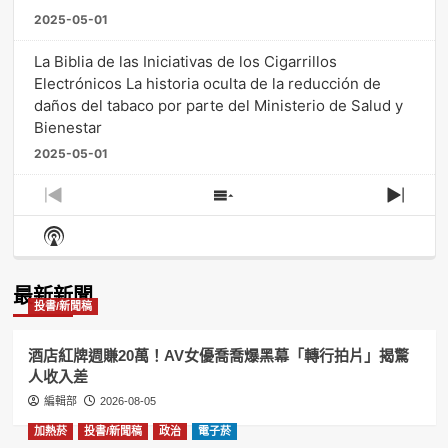
2025-05-01
La Biblia de las Iniciativas de los Cigarrillos
Electrónicos La historia oculta de la reducción de
daños del tabaco por parte del Ministerio de Salud y
Bienestar
2025-05-01
Previous
Show
Next
Episode
Episodes
Episo
Show
List
Podcast
Information
最新新聞
投書/新聞稿
酒店紅牌週賺20萬！AV女優喬喬爆黑幕「轉行拍片」揭驚
人收入差
編輯部
2026-08-05
加熱菸
投書/新聞稿
政治
電子菸