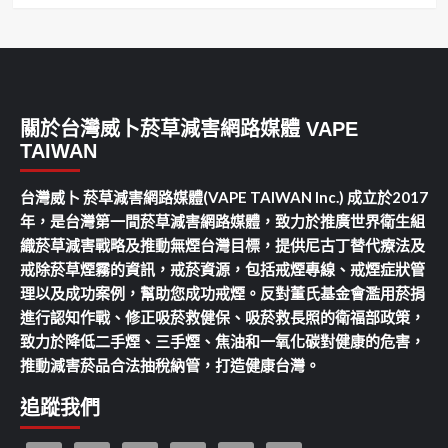
關於台灣威卜菸草減害網路媒體 VAPE
TAIWAN
台灣威卜 菸草減害網路媒體(VAPE TAIWAN Inc.) 成立於2017
年，是台灣第一間菸草減害網路媒體，致力於推廣世界衛生組
織菸草減害戰略及推動無煙台灣目標，提供尼古丁替代療法及
戒除菸草煙霧的資訊，戒菸資源，包括戒煙專線、戒煙症狀管
理以及成功案例，幫助您成功戒煙。反對董氏基金會濫用菸捐
進行認知作戰、修正吸菸救健保、吸菸救長照的衛福部政策，
致力於降低二手煙、三手煙、焦油和一氧化碳對健康的危害，
推動減害菸品合法抽稅納管，打造健康台灣。
追蹤我們