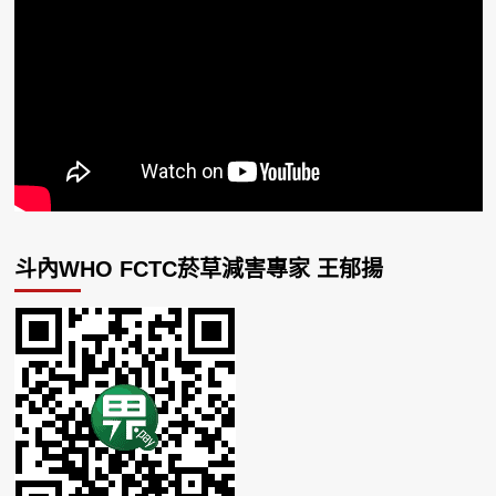
斗內WHO FCTC菸草減害專家 王郁揚