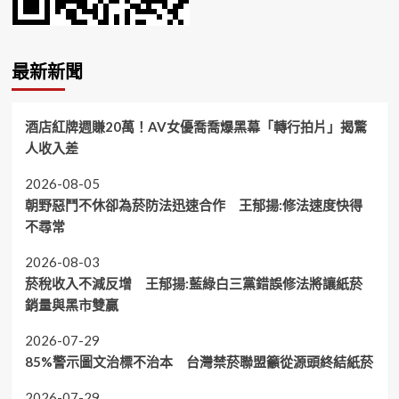
最新新聞
酒店紅牌週賺20萬！AV女優喬喬爆黑幕「轉行拍片」揭驚
人收入差
2026-08-05
朝野惡鬥不休卻為菸防法迅速合作 王郁揚:修法速度快得
不尋常
2026-08-03
菸稅收入不減反增 王郁揚:藍綠白三黨錯誤修法將讓紙菸
銷量與黑市雙贏
2026-07-29
85%警示圖文治標不治本 台灣禁菸聯盟籲從源頭終結紙菸
2026-07-29