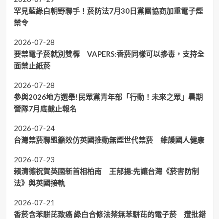
罕見藍綠白朝野聯手！菸防法7月30日黨團協商加重電子煙
禁令
2026-07-28
要禁電子菸就別雙標 VAPERS:香菸同樣可以摻毒，支持全
面禁止紙菸
2026-07-28
參與2026地方選舉!民眾黨青年部「行動！未來之眾」暑期
營隊7月底截止報名
2026-07-24
台灣禁菸聯盟籲效仿英國推動無煙世代禁菸 維護國人健康
2026-07-23
賴清德祝賀英國新首相柏南 王郁揚:先讓台灣《菸害防制
法》與英國接軌
2026-07-21
香菸含苯駢芘致癌 綠白合修法禁無苯駢芘的電子菸 遭批錯