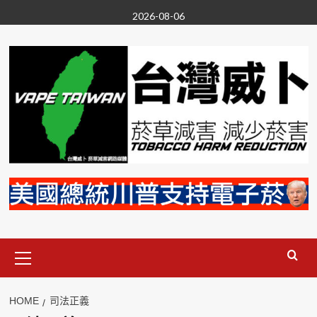
Skip
2026-08-06
to
content
Primary
Menu
HOME
司法正義