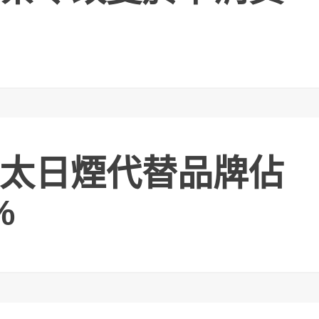
太日煙代替品牌佔
%