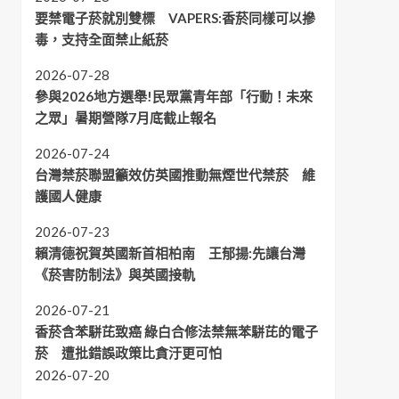
要禁電子菸就別雙標 VAPERS:香菸同樣可以摻
毒，支持全面禁止紙菸
2026-07-28
參與2026地方選舉!民眾黨青年部「行動！未來
之眾」暑期營隊7月底截止報名
2026-07-24
台灣禁菸聯盟籲效仿英國推動無煙世代禁菸 維
護國人健康
2026-07-23
賴清德祝賀英國新首相柏南 王郁揚:先讓台灣
《菸害防制法》與英國接軌
2026-07-21
香菸含苯駢芘致癌 綠白合修法禁無苯駢芘的電子
菸 遭批錯誤政策比貪汙更可怕
2026-07-20