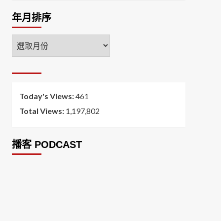
年月排序
年
月
排
序
Today's Views:
461
Total Views:
1,197,802
播客 PODCAST
2026菸害防制法部分條文修正草案（世衛菸草
減害專家王郁揚：煙害防治法） 含