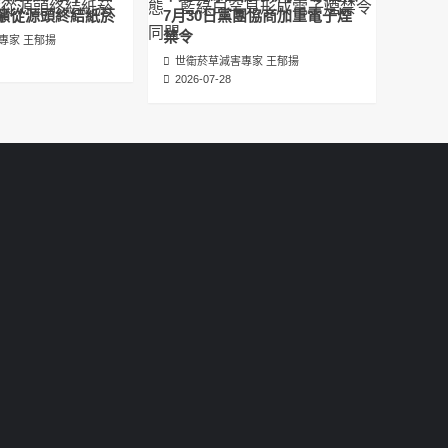
عبدالرحمن الجلاجل #Sania Nishtar #ثانیہ نشتر;
籲從源頭終結紙菸
7月30日黨團協商加重電子煙
2025-05-17
禁令
專家 王郁揚
世衛菸草減害專家 王郁揚
邊緣化科學：WHO對菸草減害策略的背離 ft.世
2026-07-28
衛組織前副總幹事Derek Yach
2025-05-17
電子菸倡議聖經 衛福部隱匿的菸草減害歷史
（Google NotebookLM 中文PODCAST）
2025-05-01
พระคัมภีร์แห่งการริเริ่มบุหรี่ไฟฟ้า ประวัติศาสตร์
ที่ซ่อนเร้นของการลดอันตรายจากบุหรี่โดย
กระทรวงสาธารณสุขและสวัสดิการ
2025-05-01
La Biblia de las Iniciativas de los Cigarrillos
Electrónicos La historia oculta de la
reducción de daños del tabaco por parte
del Ministerio de Salud y Bienestar