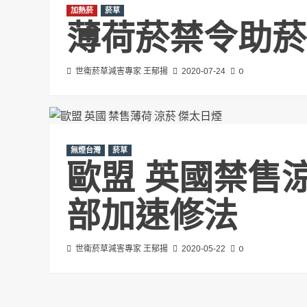
加熱菸
菸草
薄荷菸禁令助菸
0
世衛菸草減害專家 王郁揚
2020-07-24
無煙台灣
菸草
歐盟 英國禁售
部加速修法
0
世衛菸草減害專家 王郁揚
2020-05-22