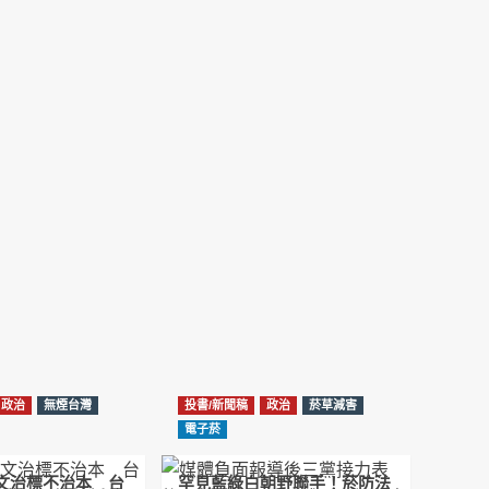
NotebookLM解釋草案重點
2026-02-21
台北市長蔣萬安無菸城市政策-台北該廣設吸菸
區/吸菸室嗎?
2026-02-04
蔣萬安臺北無菸城市：十七年政策輪迴的空談
2026-01-14
《從核說起》民眾黨823公投特展 號召500萬
票展現台灣民意
2025-08-11
Previous
Show
Next
Episode
Episodes
Episode
Show
大罷免凸 <726,823反罷免主題曲> #大展鴻圖
List
Podcast
2025-07-05
Information
政治
無煙台灣
投書/新聞稿
政治
菸草減害
دليل مناصرة السجائر الإلكترونية: التاريخ الخفي
電子菸
للحد من أضرار التبغ من قبل وزارة الصحة والرعاية
الاجتماعية #Fahad Al-Jalajel #فهد بن
圖文治標不治本 台
罕見藍綠白朝野聯手！菸防法