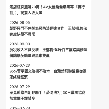
酒店紅牌週賺20萬！AV女優喬喬爆黑幕「轉行
拍片」揭驚人收入差
2026-08-05
朝野惡鬥不休卻為菸防法迅速合作 王郁揚:修法
速度快得不尋常
2026-08-03
菸稅收入不減反增 王郁揚:藍綠白三黨錯誤修法
將讓紙菸銷量與黑市雙贏
2026-07-29
85%警示圖文治標不治本 台灣禁菸聯盟籲從源
頭終結紙菸
2026-07-29
罕見藍綠白朝野聯手！菸防法7月30日黨團協商
加重電子煙禁令
2026-07-28