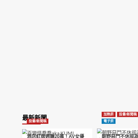
加熱菸
投書/新聞稿
最新新聞
投書/新聞稿
電子菸
酒店紅牌週賺20萬！AV女優
朝野惡鬥不休卻