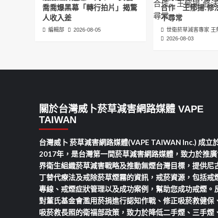
喬喬爆黑幕「轉行拍片」揭驚
合作 王郁揚:修
人收入差
不尋常
編輯部
2026-08-05
世衛菸草減害專家 王
2026-08-03
關於台灣威卜菸草減害網路媒體 VAPE
TAIWAN
台灣威卜 菸草減害網路媒體(VAPE TAIWAN Inc.) 成立
2017年，是台灣第一間菸草減害網路媒體，致力於推廣
界衛生組織菸草減害戰略及推動無煙台灣目標，提供尼
丁替代療法及戒除菸草煙霧的資訊，戒菸資源，包括戒
專線、戒煙症狀管理以及成功案例，幫助您成功戒煙。
對董氏基金會濫用菸捐進行認知作戰、修正吸菸救健保
吸菸救長照的衛福部政策，致力於降低二手煙、三手煙