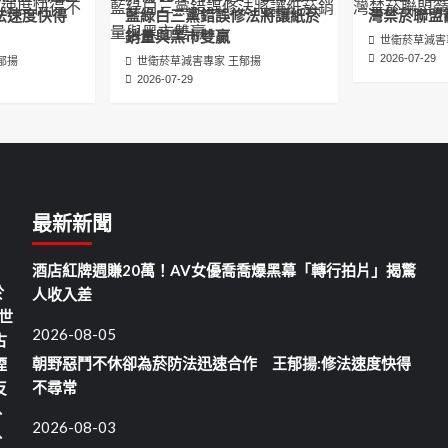
法速度快得
藍綠白三黨錯誤修法將讓紙菸
灣禁菸聯盟
銷量與黑市雙贏
世衛菸草減害
2026-07-29
郁揚
世衛菸草減害專家 王郁揚
2026-07-29
最新新聞
酒店紅牌週賺20萬！AV女優喬喬爆黑幕「轉行拍片」揭驚
於
人收入差
世
2026-08-05
古
朝野惡鬥不休卻為菸防法迅速合作 王郁揚:修法速度快得
煙
不尋常
反
、
2026-08-03
、