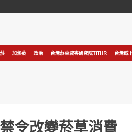
菸
加熱菸
政治
台灣菸草減害研究院TiTHR
台灣威卜
禁令改變菸草消費