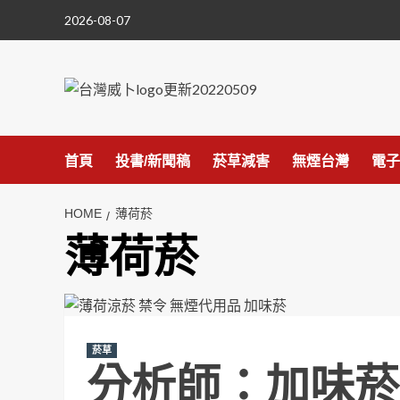
Skip
2026-08-07
to
content
首頁
投書/新聞稿
菸草減害
無煙台灣
電子
HOME
薄荷菸
薄荷菸
菸草
分析師：加味菸