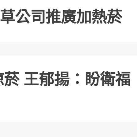
草公司推廣加熱菸
涼菸 王郁揚：盼衛福