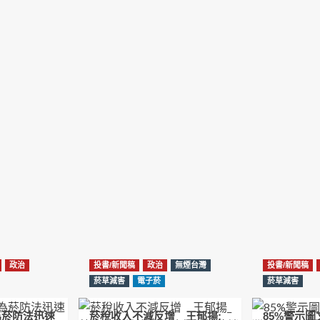
政治
投書/新聞稿
政治
無煙台灣
投書/新聞稿
菸草減害
電子菸
菸草減害
為菸防法迅速
菸稅收入不減反增 王郁揚:
85%警示