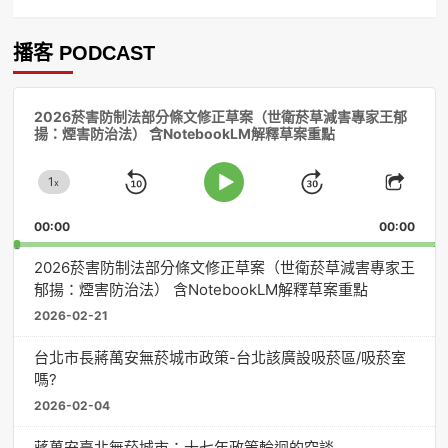
播客 PODCAST
音
2026菸害防制法部分條文修正草案（世衛菸草減害專家王郁
訊
揚：煙害防治法） 含NotebookLM解釋草案重點
播
放
1
器
x
Skip
Jump
Change
Play
Shar
Playback
This
Pause
Backward
Forward
00:00
Rate
00:00
Episo
2026菸害防制法部分條文修正草案（世衛菸草減害專家王
郁揚：煙害防治法） 含NotebookLM解釋草案重點
2026-02-21
台北市長蔣萬安無菸城市政策-台北該廣設吸菸區/吸菸室
嗎?
2026-02-04
蔣萬安臺北無菸城市：十七年政策輪迴的空談