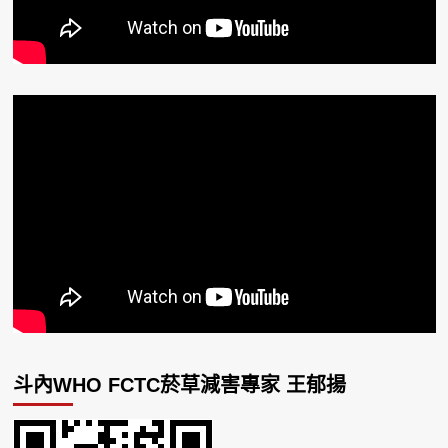
斗內WHO FCTC菸草減害專家 王郁揚