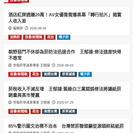
酒店紅牌週賺20萬！AV女優喬喬爆黑幕「轉行拍片」揭驚
人收入差
編輯部
2026-08-05
加熱菸
投書/新聞稿
政治
電子菸
朝野惡鬥不休卻為菸防法迅速合作 王郁揚:修法速度快得
不尋常
世衛菸草減害專家 王郁揚
2026-08-03
投書/新聞稿
政治
無煙台灣
菸草減害
電子菸
菸稅收入不減反增 王郁揚:藍綠白三黨錯誤修法將讓紙菸
銷量與黑市雙贏
世衛菸草減害專家 王郁揚
2026-07-29
投書/新聞稿
政治
無煙台灣
菸草減害
85%警示圖文治標不治本 台灣禁菸聯盟籲從源頭終結紙菸