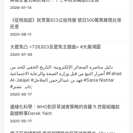
2026-01-14
《從核說起》民眾黨823公投特展 號召500萬票展現台灣
民意
2025-08-11
大罷免凸 <726,823反罷免主題曲> #大展鴻圖
2025-07-05
دليل مناصرة السجائر الإلكترونية: التاريخ الخفي للحد من
أضرار التبغ من قبل وزارة الصحة والرعاية الاجتماعية #Fahad
Al-Jalajel #فهد بن عبدالرحمن الجلاجل #Sania Nishtar
#ثانیہ نشتر;
2025-05-17
邊緣化科學：WHO對菸草減害策略的背離 ft.世衛組織前
副總幹事Derek Yach
2025-05-17