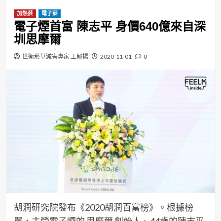
加熱菸
電子菸
電子煙首富 陳志平 身價640億來自深
圳思摩爾
世衛菸草減害專家 王郁揚
2020-11-01
0
胡潤研究院發布《2020胡潤百富榜》。根據榜
單，主營電子煙的 思摩爾 創始人、44歲的陳志平