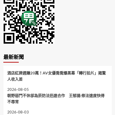
最新新聞
酒店紅牌週賺20萬！AV女優喬喬爆黑幕「轉行拍片」揭驚
人收入差
2026-08-05
朝野惡鬥不休卻為菸防法迅速合作 王郁揚:修法速度快得
不尋常
2026-08-03