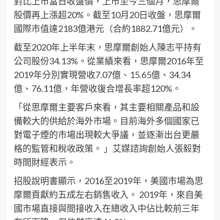
對比上市當日收盤價，上市至今三個月，思摩爾
股價再上漲超20%。截至10月20日收盤，思摩爾
國際市值達2183億港元（合約1882.71億元）。
截至2020年上半年末，思摩爾創始人陳志平持有
公司股份34.13%。從業績來看，思摩爾2016年至
2019年分別實現營收7.07億、15.65億、34.34
億、76.11億，年營收復合增長率超120%。
「從思摩爾主要客戶來看，其主要相關產品和設
備較大的供給於海外市場。目前海外多個國家已
對電子煙的市場出現較大爭議，並逐漸出台更嚴
格的監管和稅收政策。 」艾媒諮詢創始人張毅對
時間財經表示。
招股說明書顯示，2016至2019年，美國市場為思
摩爾貢獻約五成左右銷售收入。 2019年，來自美
國市場直接與間接收入在總收入中佔比較前三年