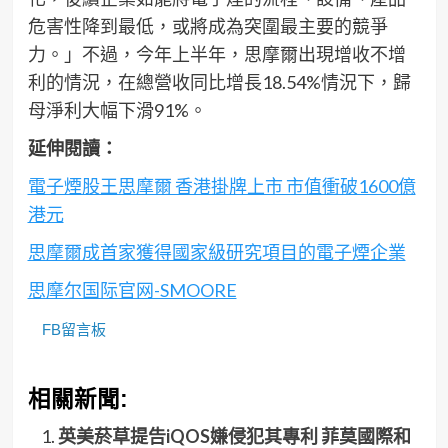
危害性降到最低，或將成為突圍最主要的競爭
力。」不過，今年上半年，思摩爾出現增收不增
利的情況，在總營收同比增長18.54%情況下，歸
母淨利大幅下滑91%。
延伸閱讀：
電子煙股王思摩爾 香港掛牌上市 市值衝破1600億
港元
思摩爾成首家獲得國家級研究項目的電子煙企業
思摩尔国际官网-SMOORE
FB留言板
相關新聞:
英美菸草提告iQOS嫌侵犯其專利 菲莫國際和