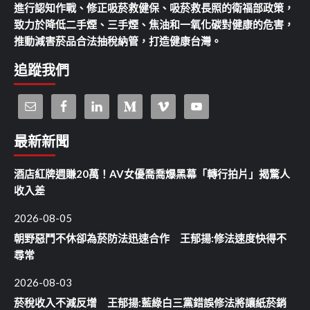
進行認知作戰、修正吸菸救健保、吸菸救長照的衛福部政策，
致力於降低二手煙、三手煙、焦油和一氧化碳對健康的危害，
推動減害菸品合法抽稅納管，打造健康台灣。
追蹤我們
最新新聞
酒店紅牌週賺20萬！AV女優喬喬爆黑幕「轉行拍片」揭驚人
收入差
2026-08-05
朝野惡鬥不休卻為菸防法迅速合作 王郁揚:修法速度快得不
尋常
2026-08-03
菸稅收入不減反增 王郁揚:藍綠白三黨錯誤修法將讓紙菸銷