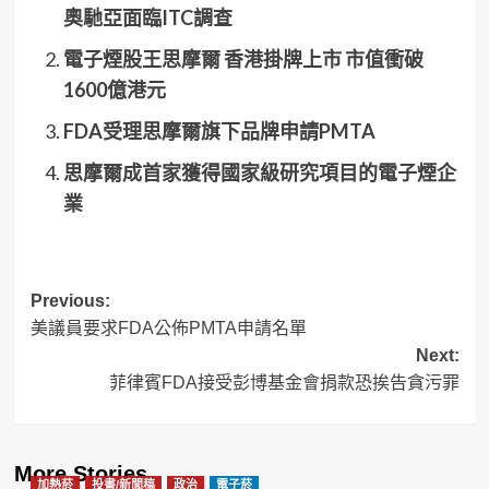
奧馳亞面臨ITC調查
電子煙股王思摩爾 香港掛牌上市 市值衝破
1600億港元
FDA受理思摩爾旗下品牌申請PMTA
思摩爾成首家獲得國家級研究項目的電子煙企
業
Post
Previous:
美議員要求FDA公佈PMTA申請名單
navigation
Next:
菲律賓FDA接受彭博基金會捐款恐挨告貪污罪
More Stories
加熱菸
投書/新聞稿
政治
電子菸