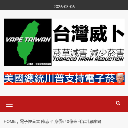
Skip
2026-08-06
to
content
Primary
Menu
HOME
電子煙首富 陳志平 身價640億來自深圳思摩爾