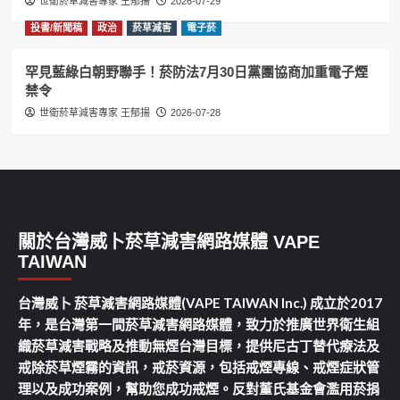
世衛菸草減害專家 王郁揚
2026-07-29
投書/新聞稿
政治
菸草減害
電子菸
罕見藍綠白朝野聯手！菸防法7月30日黨團協商加重電子煙
禁令
世衛菸草減害專家 王郁揚
2026-07-28
關於台灣威卜菸草減害網路媒體 VAPE
TAIWAN
台灣威卜 菸草減害網路媒體(VAPE TAIWAN Inc.) 成立於2017
年，是台灣第一間菸草減害網路媒體，致力於推廣世界衛生組
織菸草減害戰略及推動無煙台灣目標，提供尼古丁替代療法及
戒除菸草煙霧的資訊，戒菸資源，包括戒煙專線、戒煙症狀管
理以及成功案例，幫助您成功戒煙。反對董氏基金會濫用菸捐