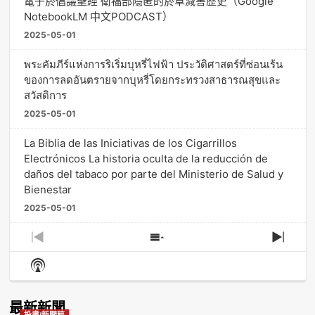
電子菸倡議聖經 衛福部隱匿的菸草減害歷史（Google
NotebookLM 中文PODCAST）
2025-05-01
พระคัมภีร์แห่งการริเริ่มบุหรี่ไฟฟ้า ประวัติศาสตร์ที่ซ่อนเร้น
ของการลดอันตรายจากบุหรี่โดยกระทรวงสาธารณสุขและ
สวัสดิการ
2025-05-01
La Biblia de las Iniciativas de los Cigarrillos
Electrónicos La historia oculta de la reducción de
daños del tabaco por parte del Ministerio de Salud y
Bienestar
2025-05-01
Previous
Show
Next
Episode
Episodes
Episo
Show
List
Podcast
Information
最新新聞
投書/新聞稿