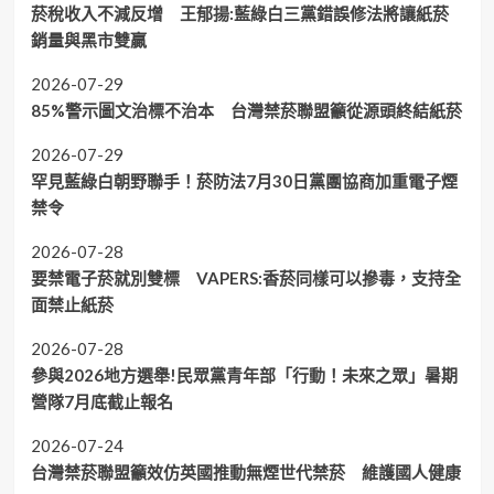
菸稅收入不減反增 王郁揚:藍綠白三黨錯誤修法將讓紙菸
銷量與黑市雙贏
2026-07-29
85%警示圖文治標不治本 台灣禁菸聯盟籲從源頭終結紙菸
2026-07-29
罕見藍綠白朝野聯手！菸防法7月30日黨團協商加重電子煙
禁令
2026-07-28
要禁電子菸就別雙標 VAPERS:香菸同樣可以摻毒，支持全
面禁止紙菸
2026-07-28
參與2026地方選舉!民眾黨青年部「行動！未來之眾」暑期
營隊7月底截止報名
2026-07-24
台灣禁菸聯盟籲效仿英國推動無煙世代禁菸 維護國人健康