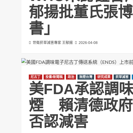
郁揚批董氏張博
書」
世衛菸草減害專家 王郁揚
2026-04-08
尼古丁
投書/新聞稿
政治
無煙台灣
研究成果
菸草減害
美FDA承認調
煙 賴清德政府
否認減害