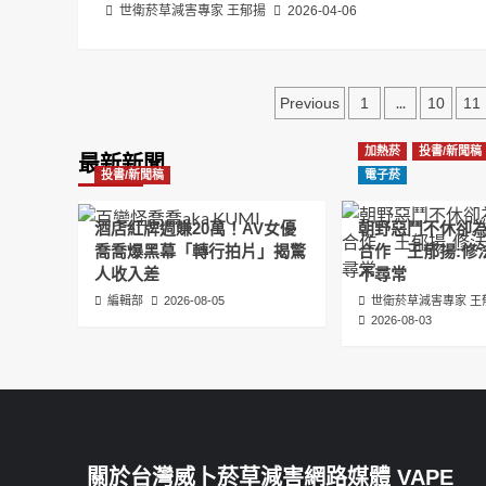
世衛菸草減害專家 王郁揚
2026-04-06
文
...
Previous
1
10
11
章
加熱菸
投書/新聞稿
最新新聞
分
投書/新聞稿
電子菸
頁
酒店紅牌週賺20萬！AV女優
朝野惡鬥不休卻
喬喬爆黑幕「轉行拍片」揭驚
合作 王郁揚:修
人收入差
不尋常
編輯部
2026-08-05
世衛菸草減害專家 王
2026-08-03
關於台灣威卜菸草減害網路媒體 VAPE