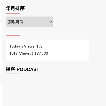
年月排序
年
月
排
序
Today's Views:
192
Total Views:
1,197,533
播客 PODCAST
2026菸害防制法部分條文修正草案（世衛菸草
減害專家王郁揚：煙害防治法） 含