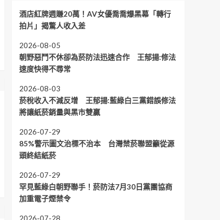
酒店紅牌週賺20萬！AV女優喬喬爆黑幕「轉行
拍片」揭驚人收入差
2026-08-05
朝野惡鬥不休卻為菸防法迅速合作 王郁揚:修法
速度快得不尋常
2026-08-03
菸稅收入不減反增 王郁揚:藍綠白三黨錯誤修法
將讓紙菸銷量與黑市雙贏
2026-07-29
85%警示圖文治標不治本 台灣禁菸聯盟籲從源
頭終結紙菸
2026-07-29
罕見藍綠白朝野聯手！菸防法7月30日黨團協商
加重電子煙禁令
2026-07-28