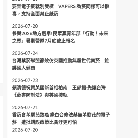
要禁電子菸就別雙標 VAPERS:香菸同樣可以摻
毒，支持全面禁止紙菸
2026-07-28
參與2026地方選舉!民眾黨青年部「行動！未來
之眾」暑期營隊7月底截止報名
2026-07-24
台灣禁菸聯盟籲效仿英國推動無煙世代禁菸 維
護國人健康
2026-07-23
賴清德祝賀英國新首相柏南 王郁揚:先讓台灣
《菸害防制法》與英國接軌
2026-07-21
香菸含苯駢芘致癌 綠白合修法禁無苯駢芘的電子
菸 遭批錯誤政策比貪汙更可怕
2026-07-20