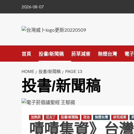
Skip
2026-08-07
to
content
首頁
投書/新聞稿
菸草減害
無煙台灣
電子
HOME
投書/新聞稿
PAGE 13
投書/新聞稿
加熱菸
尼古丁
投書/新聞稿
政治
無煙台灣
研究成果
嘖嘖集資》台灣