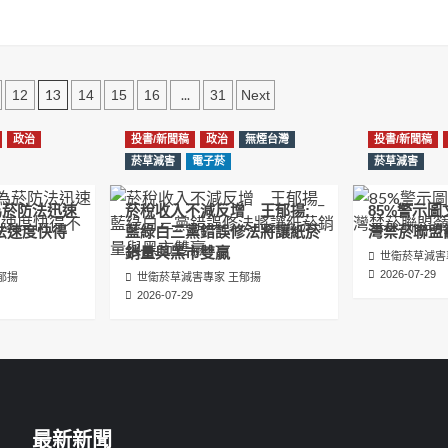
13
...
12
14
15
16
31
Next
政治
投書/新聞稿
政治
無煙台灣
投書/新聞稿
菸草減害
電子菸
菸草減害
為菸防法迅速
菸稅收入不減反增 王郁揚:
85%警示
法速度快得
藍綠白三黨錯誤修法將讓紙菸
灣禁菸聯盟
銷量與黑市雙贏
世衛菸草減害
2026-07-29
郁揚
世衛菸草減害專家 王郁揚
2026-07-29
最新新聞