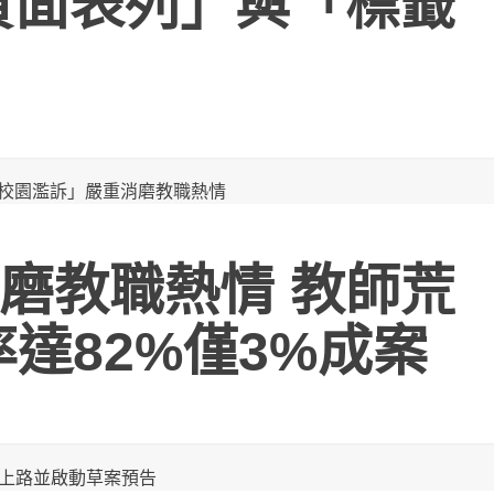
負面表列」與「標籤
磨教職熱情 教師荒
達82%僅3%成案