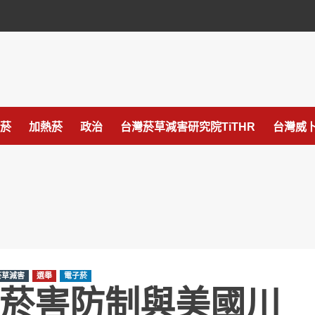
菸
加熱菸
政治
台灣菸草減害研究院TiTHR
台灣威卜
菸草減害
選舉
電子菸
菸害防制與美國川