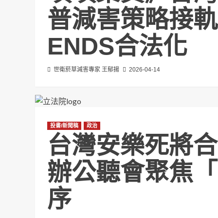
普減害策略接軌
ENDS合法化
世衛菸草減害專家 王郁揚
2026-04-14
投書/新聞稿
政治
台灣安樂死將合
辦公聽會聚焦「
序