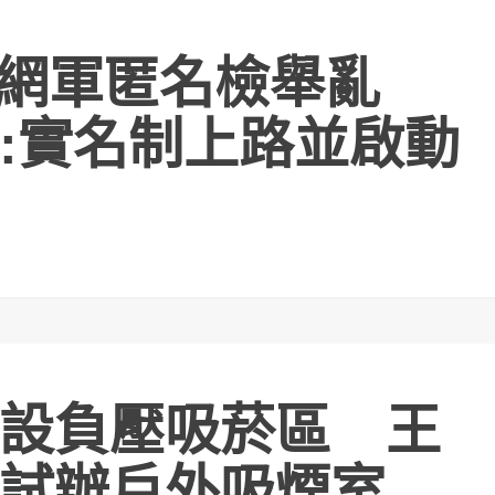
板網軍匿名檢舉亂
:實名制上路並啟動
設負壓吸菸區 王
試辦戶外吸煙室