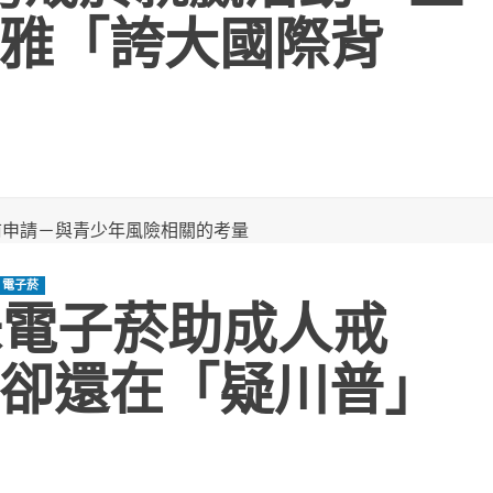
雅「誇大國際背
電子菸
味電子菸助成人戒
卻還在「疑川普」