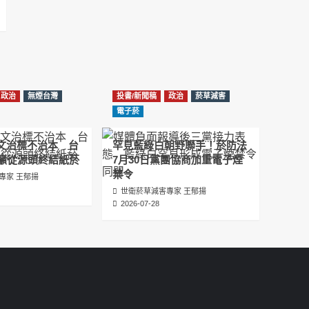
عبدالرحمن الجلاجل #Sania Nishtar #ثانیہ نشتر;
2025-05-17
邊緣化科學：WHO對菸草減害策略的背離 ft.世
衛組織前副總幹事Derek Yach
2025-05-17
政治
無煙台灣
投書/新聞稿
政治
菸草減害
電子菸倡議聖經 衛福部隱匿的菸草減害歷史
電子菸
（Google NotebookLM 中文PODCAST）
圖文治標不治本 台
罕見藍綠白朝野聯手！菸防法
2025-05-01
籲從源頭終結紙菸
7月30日黨團協商加重電子煙
禁令
พระคัมภีร์แห่งการริเริ่มบุหรี่ไฟฟ้า ประวัติศาสตร์
專家 王郁揚
ที่ซ่อนเร้นของการลดอันตรายจากบุหรี่โดย
世衛菸草減害專家 王郁揚
กระทรวงสาธารณสุขและสวัสดิการ
2026-07-28
2025-05-01
La Biblia de las Iniciativas de los Cigarrillos
Electrónicos La historia oculta de la
reducción de daños del tabaco por parte
del Ministerio de Salud y Bienestar