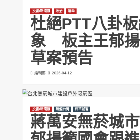
投書/新聞稿
政治
選舉
杜絕PTT八卦
象 板主王郁揚
草案預告
編輯部
2026-04-12
投書/新聞稿
無煙台灣
菸草減害
蔣萬安無菸城市
郁揚籲國會跟進