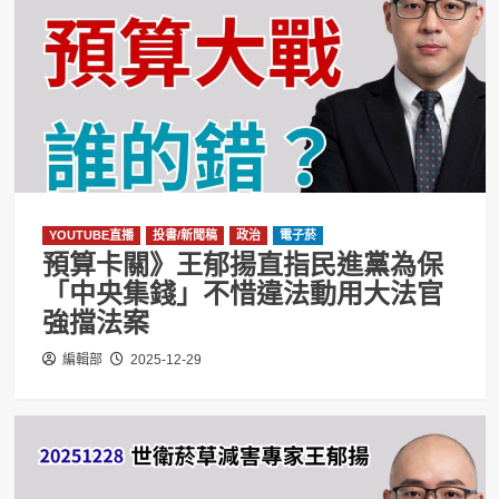
YOUTUBE直播
投書/新聞稿
政治
電子菸
預算卡關》王郁揚直指民進黨為保
「中央集錢」不惜違法動用大法官
強擋法案
編輯部
2025-12-29