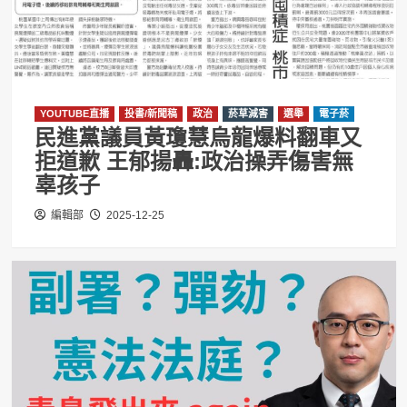
YOUTUBE直播
投書/新聞稿
政治
菸草減害
選舉
電子菸
民進黨議員黃瓊慧烏龍爆料翻車又
拒道歉 王郁揚轟:政治操弄傷害無
辜孩子
編輯部
2025-12-25