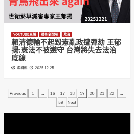
YOUTUBE直播
投書/新聞稿
政治
賴清德輸不起毀憲亂政遭彈劾 王郁
揚:憲法不被遵守 台灣將失去法治
底線
編輯部
2025-12-25
文
...
19
...
Previous
1
16
17
18
20
21
22
章
59
Next
分
頁