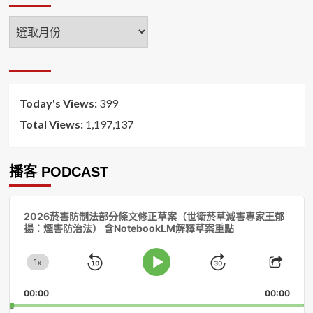
年
月
排
序
Today's Views:
399
Total Views:
1,197,137
播客 PODCAST
音
2026菸害防制法部分條文修正草案（世衛菸草減害專家王郁
訊
揚：煙害防治法） 含NotebookLM解釋草案重點
播
放
1
器
x
Skip
Jump
Change
Play
Shar
Playback
This
Pause
Backward
Forward
00:00
Rate
00:00
Episo