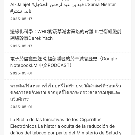
Al-Jalajel #فهد بن عبدالرحمن الجلاجل #Sania Nishtar
#ثانیہ نشتر;
2025-05-17
邊緣化科學：WHO對菸草減害策略的背離 ft.世衛組織前
副總幹事Derek Yach
2025-05-17
電子菸倡議聖經 衛福部隱匿的菸草減害歷史（Google
NotebookLM 中文PODCAST）
2025-05-01
พระคัมภีร์แห่งการริเริ่มบุหรี่ไฟฟ้า ประวัติศาสตร์ที่ซ่อนเร้น
ของการลดอันตรายจากบุหรี่โดยกระทรวงสาธารณสุขและ
สวัสดิการ
2025-05-01
La Biblia de las Iniciativas de los Cigarrillos
Electrónicos La historia oculta de la reducción de
daños del tabaco por parte del Ministerio de Salud y