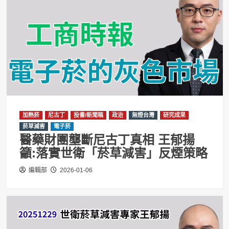
加熱菸
尼古丁
投書/新聞稿
政治
無煙台灣
研究成果
菸草減害
電子菸
醫藥財團壟斷尼古丁真相 王郁揚
籲:落實世衛「菸草減害」反煙策略
編輯部
2026-01-06