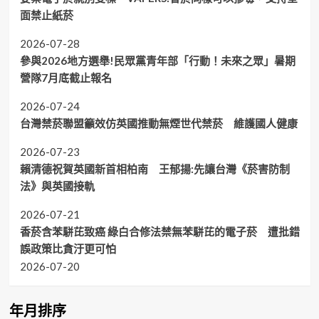
面禁止紙菸
2026-07-28
參與2026地方選舉!民眾黨青年部「行動！未來之眾」暑期
營隊7月底截止報名
2026-07-24
台灣禁菸聯盟籲效仿英國推動無煙世代禁菸 維護國人健康
2026-07-23
賴清德祝賀英國新首相柏南 王郁揚:先讓台灣《菸害防制
法》與英國接軌
2026-07-21
香菸含苯駢芘致癌 綠白合修法禁無苯駢芘的電子菸 遭批錯
誤政策比貪汙更可怕
2026-07-20
年月排序