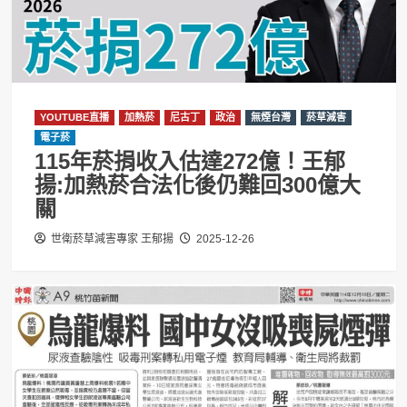
YOUTUBE直播
加熱菸
尼古丁
政治
無煙台灣
菸草減害
電子菸
115年菸捐收入估達272億！王郁
揚:加熱菸合法化後仍難回300億大
關
世衛菸草減害專家 王郁揚
2025-12-26