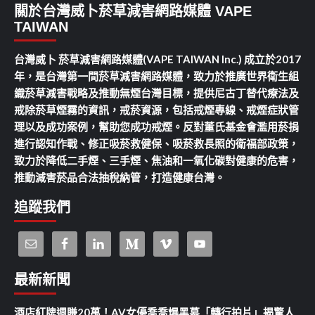
關於台灣威卜菸草減害網路媒體 VAPE
TAIWAN
台灣威卜 菸草減害網路媒體(VAPE TAIWAN Inc.) 成立於2017
年，是台灣第一間菸草減害網路媒體，致力於推廣世界衛生組
織菸草減害戰略及推動無煙台灣目標，提供尼古丁替代療法及
戒除菸草煙霧的資訊，戒菸資源，包括戒煙專線、戒煙症狀管
理以及成功案例，幫助您成功戒煙。反對董氏基金會濫用菸捐
進行認知作戰、修正吸菸救健保、吸菸救長照的衛福部政策，
致力於降低二手煙、三手煙、焦油和一氧化碳對健康的危害，
推動減害菸品合法抽稅納管，打造健康台灣。
追蹤我們
最新新聞
酒店紅牌週賺20萬！AV女優喬喬爆黑幕「轉行拍片」揭驚人