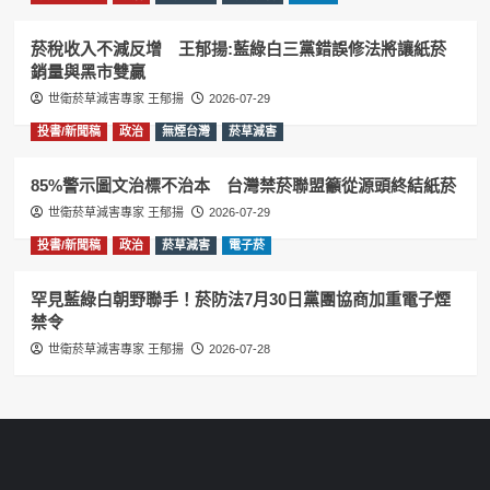
菸稅收入不減反增 王郁揚:藍綠白三黨錯誤修法將讓紙菸
銷量與黑市雙贏
世衛菸草減害專家 王郁揚
2026-07-29
投書/新聞稿
政治
無煙台灣
菸草減害
85%警示圖文治標不治本 台灣禁菸聯盟籲從源頭終結紙菸
世衛菸草減害專家 王郁揚
2026-07-29
投書/新聞稿
政治
菸草減害
電子菸
罕見藍綠白朝野聯手！菸防法7月30日黨團協商加重電子煙
禁令
世衛菸草減害專家 王郁揚
2026-07-28