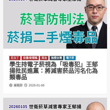
尼古丁
投書/新聞稿
政治
無煙台灣
電子菸
學生持電子菸視為「吸毒犯」王郁
揚批民進黨：將減害菸品污名化為
類毒品
編輯部
2026-01-06