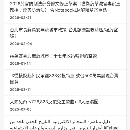
2026菸害防制法部分條文修正草案（世衛菸草減害專家王
郁揚：煙害防治法） 含NotebookLM解釋草案重點
2026-02-21
台北市長蔣萬安無菸城市政策-台北該廣設吸菸區/吸菸室
嗎?
2026-02-04
蔣萬安臺北無菸城市：十七年政策輪迴的空談
2026-01-14
《從核說起》民眾黨823公投特展 號召500萬票展現台灣
民意
2025-08-11
大罷免凸 <726,823反罷免主題曲> #大展鴻圖
2025-07-05
دليل مناصرة السجائر الإلكترونية: التاريخ الخفي للحد من
أضرار التبغ من قبل وزارة الصحة والرعاية الاجتماعية #Fahad