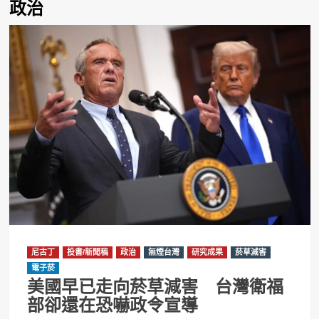
政治
尼古丁
投書/新聞稿
政治
無煙台灣
研究成果
菸草減害
電子菸
美國早已走向菸草減害 台灣衛福
部卻還在恐嚇政令宣導