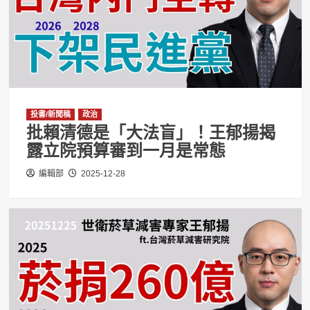
投書/新聞稿
政治
批賴清德是「大法盲」！王郁揚揭
露立院預算審到一月是常態
編輯部
2025-12-28