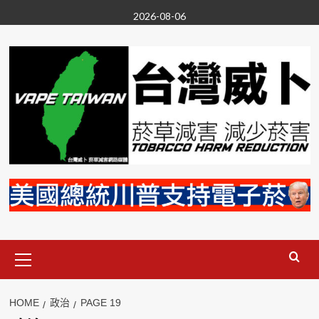
Skip
2026-08-06
to
content
Primary
Menu
HOME
政治
PAGE 19