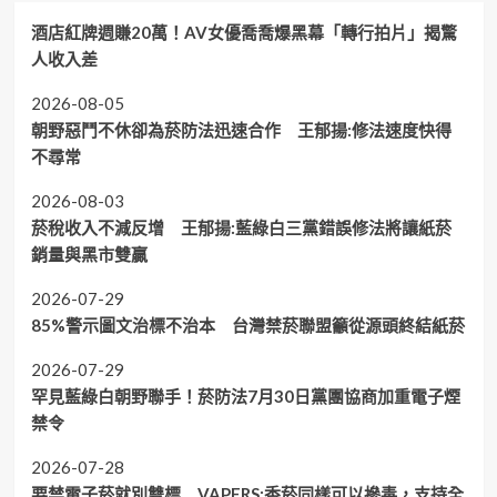
酒店紅牌週賺20萬！AV女優喬喬爆黑幕「轉行拍片」揭驚
人收入差
2026-08-05
朝野惡鬥不休卻為菸防法迅速合作 王郁揚:修法速度快得
不尋常
2026-08-03
菸稅收入不減反增 王郁揚:藍綠白三黨錯誤修法將讓紙菸
銷量與黑市雙贏
2026-07-29
85%警示圖文治標不治本 台灣禁菸聯盟籲從源頭終結紙菸
2026-07-29
罕見藍綠白朝野聯手！菸防法7月30日黨團協商加重電子煙
禁令
2026-07-28
要禁電子菸就別雙標 VAPERS:香菸同樣可以摻毒，支持全