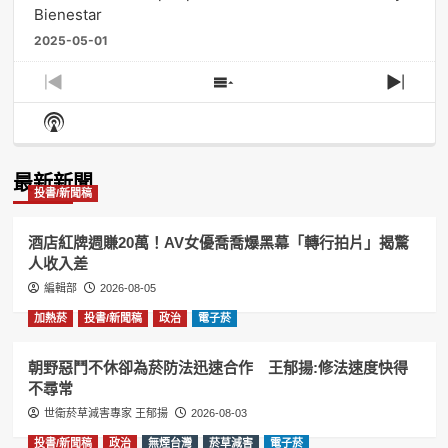
Bienestar
2025-05-01
Previous
Show
Next
Episode
Episodes
Episo
Show
List
Podcast
Information
最新新聞
投書/新聞稿
酒店紅牌週賺20萬！AV女優喬喬爆黑幕「轉行拍片」揭驚
人收入差
編輯部
2026-08-05
加熱菸
投書/新聞稿
政治
電子菸
朝野惡鬥不休卻為菸防法迅速合作 王郁揚:修法速度快得
不尋常
世衛菸草減害專家 王郁揚
2026-08-03
投書/新聞稿
政治
無煙台灣
菸草減害
電子菸