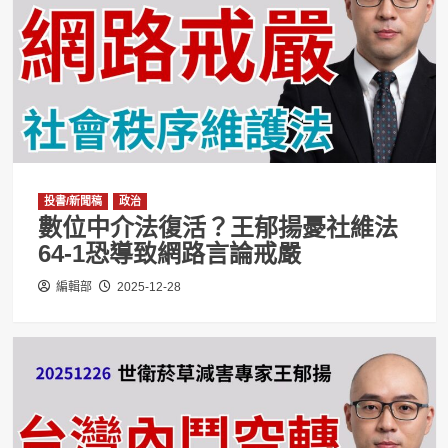
投書/新聞稿
政治
數位中介法復活？王郁揚憂社維法
64-1恐導致網路言論戒嚴
編輯部
2025-12-28