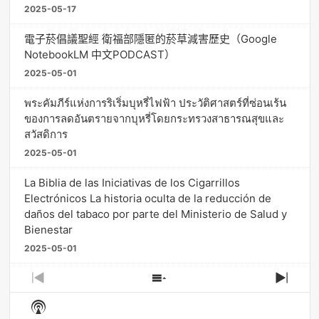
2025-05-17
電子菸倡議聖經 衛福部隱匿的菸草減害歷史（Google
NotebookLM 中文PODCAST）
2025-05-01
พระคัมภีร์แห่งการริเริ่มบุหรี่ไฟฟ้า ประวัติศาสตร์ที่ซ่อนเร้น
ของการลดอันตรายจากบุหรี่โดยกระทรวงสาธารณสุขและ
สวัสดิการ
2025-05-01
La Biblia de las Iniciativas de los Cigarrillos
Electrónicos La historia oculta de la reducción de
daños del tabaco por parte del Ministerio de Salud y
Bienestar
2025-05-01
Previous
Show
Next
Episode
Episodes
Episo
Show
List