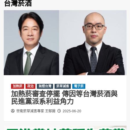
台灣菸酒
加熱菸
政治
無煙台灣
菸草減害
電子菸
加熱菸審查停擺 傳因等台灣菸酒與
民進黨派系利益角力
世衛菸草減害專家 王郁揚
2025-06-20