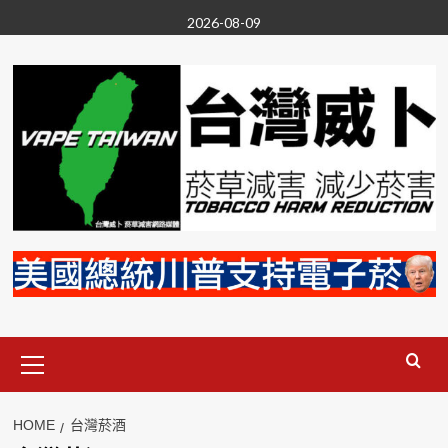
Skip
2026-08-09
to
content
Primary
Menu
HOME
台灣菸酒