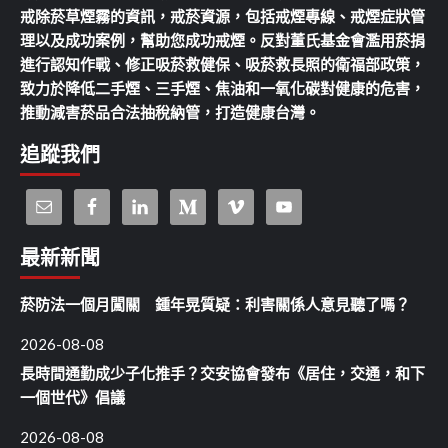
戒除菸草煙霧的資訊，戒菸資源，包括戒煙專線、戒煙症狀管
理以及成功案例，幫助您成功戒煙。反對董氏基金會濫用菸捐
進行認知作戰、修正吸菸救健保、吸菸救長照的衛福部政策，
致力於降低二手煙、三手煙、焦油和一氧化碳對健康的危害，
推動減害菸品合法抽稅納管，打造健康台灣。
追蹤我們
最新新聞
菸防法一個月闖關 鍾年晃質疑：利害關係人意見聽了嗎？
2026-08-08
長時間通勤成少子化推手？交安協會發布《居住，交通，和下
一個世代》倡議
2026-08-08