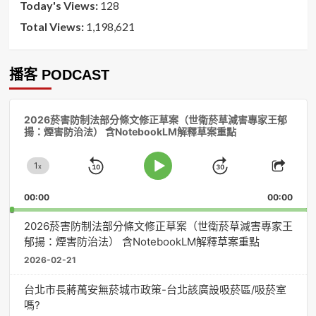
Today's Views:
128
Total Views:
1,198,621
播客 PODCAST
音
2026菸害防制法部分條文修正草案（世衛菸草減害專家王郁
訊
揚：煙害防治法） 含NotebookLM解釋草案重點
播
放
1
器
x
Skip
Jump
Change
Play
Shar
Playback
This
Pause
Backward
Forward
00:00
Rate
00:00
Episo
2026菸害防制法部分條文修正草案（世衛菸草減害專家王
郁揚：煙害防治法） 含NotebookLM解釋草案重點
2026-02-21
台北市長蔣萬安無菸城市政策-台北該廣設吸菸區/吸菸室
嗎?