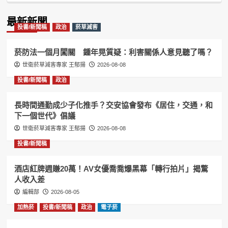
Podcast
Information
最新新聞
投書/新聞稿
政治
菸草減害
菸防法一個月闖關 鍾年晃質疑：利害關係人意見聽了嗎？
世衛菸草減害專家 王郁揚
2026-08-08
投書/新聞稿
政治
長時間通勤成少子化推手？交安協會發布《居住，交通，和
下一個世代》倡議
世衛菸草減害專家 王郁揚
2026-08-08
投書/新聞稿
酒店紅牌週賺20萬！AV女優喬喬爆黑幕「轉行拍片」揭驚
人收入差
編輯部
2026-08-05
加熱菸
投書/新聞稿
政治
電子菸