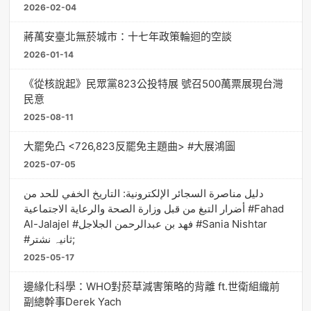
2026-02-04
蔣萬安臺北無菸城市：十七年政策輪迴的空談
2026-01-14
《從核說起》民眾黨823公投特展 號召500萬票展現台灣
民意
2025-08-11
大罷免凸 <726,823反罷免主題曲> #大展鴻圖
2025-07-05
دليل مناصرة السجائر الإلكترونية: التاريخ الخفي للحد من
أضرار التبغ من قبل وزارة الصحة والرعاية الاجتماعية #Fahad
Al-Jalajel #فهد بن عبدالرحمن الجلاجل #Sania Nishtar
#ثانیہ نشتر;
2025-05-17
邊緣化科學：WHO對菸草減害策略的背離 ft.世衛組織前
副總幹事Derek Yach