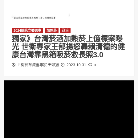
2024總統立委選舉
加熱菸
政治
獨家》台灣菸酒加熱菸上億標案曝
光 世衛專家王郁揚怒轟賴清德的健
康台灣靠黑箱吸菸救長照3.0
0
世衛菸草減害專家 王郁揚
2023-10-31