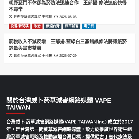
朝野惡鬥不休卻為菸防法迅速合作 王郁揚:修法速度快得
不尋常
世衛菸草減害專家 王郁揚
2026-08-03
投書/新聞稿
政治
無煙台灣
菸草減害
電子菸
菸稅收入不減反增 王郁揚:藍綠白三黨錯誤修法將讓紙菸
銷量與黑市雙贏
世衛菸草減害專家 王郁揚
2026-07-29
關於台灣威卜菸草減害網路媒體 VAPE
TAIWAN
台灣威卜 菸草減害網路媒體(VAPE TAIWAN Inc.) 成立於2017
年，是台灣第一間菸草減害網路媒體，致力於推廣世界衛生組
織菸草減害戰略及推動無煙台灣目標，提供尼古丁替代療法及