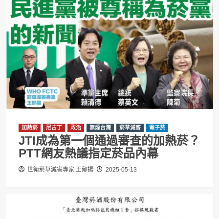
加熱菸
尼古丁
政治
無煙台灣
菸草減害
電子菸
JTI成為第一個通過審查的加熱菸？
PTT網友熱議指定菸品內幕
世衛菸草減害專家 王郁揚
2025-05-13