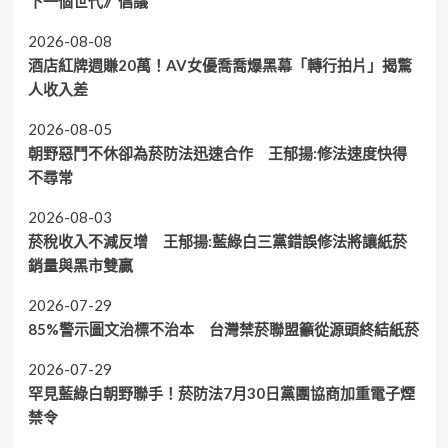
下一個世代》倡議
2026-08-08
酒店紅牌週賺20萬！AV女優喬喬爆黑幕「轉行拍片」揭驚
人收入差
2026-08-05
朝野惡鬥不休卻為菸防法迅速合作 王郁揚:修法速度快得
不尋常
2026-08-03
菸稅收入不減反增 王郁揚:藍綠白三黨錯誤修法將讓紙菸
銷量與黑市雙贏
2026-07-29
85%警示圖文治標不治本 台灣禁菸聯盟籲從源頭終結紙菸
2026-07-29
罕見藍綠白朝野聯手！菸防法7月30日黨團協商加重電子煙
禁令