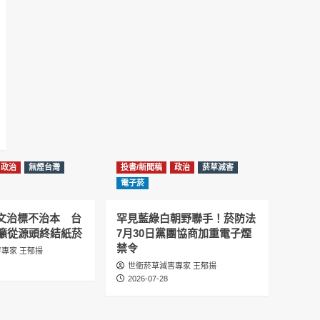
2025-07-05
Information
دليل مناصرة السجائر الإلكترونية: التاريخ الخفي
للحد من أضرار التبغ من قبل وزارة الصحة والرعاية
الاجتماعية #Fahad Al-Jalajel #فهد بن
عبدالرحمن الجلاجل #Sania Nishtar #ثانیہ نشتر;
2025-05-17
邊緣化科學：WHO對菸草減害策略的背離 ft.世
衛組織前副總幹事Derek Yach
2025-05-17
政治
無煙台灣
投書/新聞稿
政治
菸草減害
電子菸
電子菸倡議聖經 衛福部隱匿的菸草減害歷史
（Google NotebookLM 中文PODCAST）
圖文治標不治本 台
罕見藍綠白朝野聯手！菸防法
2025-05-01
籲從源頭終結紙菸
7月30日黨團協商加重電子煙
禁令
專家 王郁揚
พระคัมภีร์แห่งการริเริ่มบุหรี่ไฟฟ้า ประวัติศาสตร์
世衛菸草減害專家 王郁揚
ที่ซ่อนเร้นของการลดอันตรายจากบุหรี่โดย
2026-07-28
กระทรวงสาธารณสุขและสวัสดิการ
2025-05-01