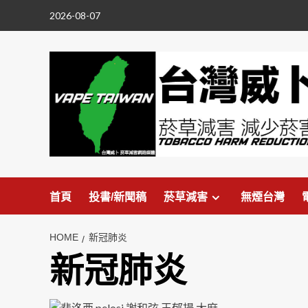
Skip
2026-08-07
to
content
首頁
投書/新聞稿
菸草減害
無煙台灣
HOME
新冠肺炎
新冠肺炎