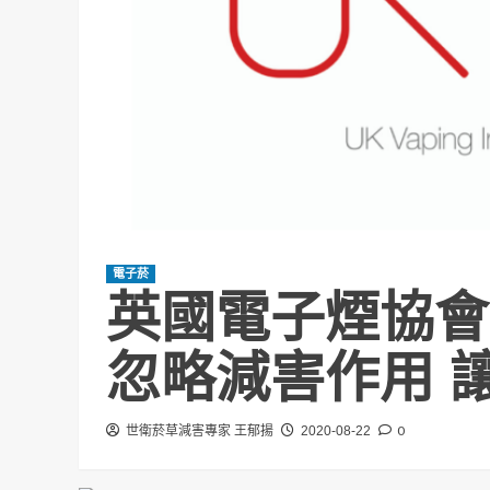
電子菸
英國電子煙協會
忽略減害作用 
0
世衛菸草減害專家 王郁揚
2020-08-22