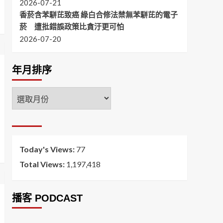
2026-07-21
香菸含苯駢芘致癌 綠白合修法禁無苯駢芘的電子
菸 遭批錯誤政策比貪汙更可怕
2026-07-20
年月排序
年
月
排
序
Today's Views:
77
Total Views:
1,197,418
播客 PODCAST