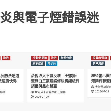
炎與電子煙錯誤迷
政治
投書/新聞稿
政治
無煙台灣
投書/新聞稿
菸草減害
電子菸
菸草減害
為菸防法迅速
菸稅收入不減反增 王郁揚:
85%警示
法速度快得
藍綠白三黨錯誤修法將讓紙菸
灣禁菸聯盟
銷量與黑市雙贏
世衛菸草減害
2026-07-29
王郁揚
世衛菸草減害專家 王郁揚
2026-07-29