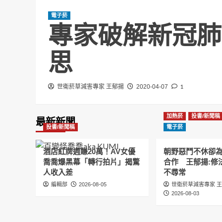
電子菸
專家破解新冠肺
思
1
世衛菸草減害專家 王郁揚
2020-04-07
加熱菸
投書/新聞稿
最新新聞
投書/新聞稿
電子菸
酒店紅牌週賺20萬！AV女優
朝野惡鬥不休卻
喬喬爆黑幕「轉行拍片」揭驚
合作 王郁揚:修
人收入差
不尋常
編輯部
2026-08-05
世衛菸草減害專家 
2026-08-03