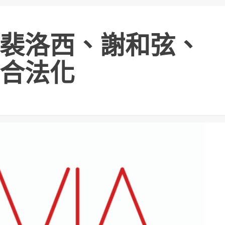
裴洛西、謝和弦、
合法化