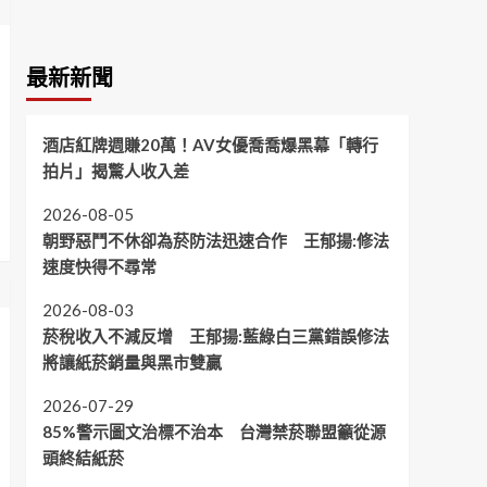
最新新聞
酒店紅牌週賺20萬！AV女優喬喬爆黑幕「轉行
拍片」揭驚人收入差
2026-08-05
朝野惡鬥不休卻為菸防法迅速合作 王郁揚:修法
速度快得不尋常
2026-08-03
菸稅收入不減反增 王郁揚:藍綠白三黨錯誤修法
將讓紙菸銷量與黑市雙贏
2026-07-29
85%警示圖文治標不治本 台灣禁菸聯盟籲從源
頭終結紙菸