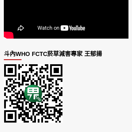
斗內WHO FCTC菸草減害專家 王郁揚