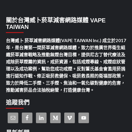
關於台灣威卜菸草減害網路媒體 VAPE
TAIWAN
台灣威卜 菸草減害網路媒體(VAPE TAIWAN Inc.) 成立於2017
年，是台灣第一間菸草減害網路媒體，致力於推廣世界衛生組
織菸草減害戰略及推動無煙台灣目標，提供尼古丁替代療法及
戒除菸草煙霧的資訊，戒菸資源，包括戒煙專線、戒煙症狀管
理以及成功案例，幫助您成功戒煙。反對董氏基金會濫用菸捐
進行認知作戰、修正吸菸救健保、吸菸救長照的衛福部政策，
致力於降低二手煙、三手煙、焦油和一氧化碳對健康的危害，
推動減害菸品合法抽稅納管，打造健康台灣。
追蹤我們