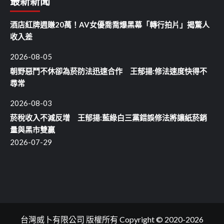
最新新聞
酒店紅牌週賺20萬！AV女優喬喬爆黑幕「轉行拍片」揭驚人
收入差
2026-08-05
朝野惡鬥不休卻為菸防法迅速合作 王郁揚:修法速度快得不
尋常
2026-08-03
菸稅收入不減反增 王郁揚:藍綠白三黨錯誤修法將讓紙菸銷
量與黑市雙贏
2026-07-29
台灣威卜有限公司 版權所有 Copyright © 2020-2026