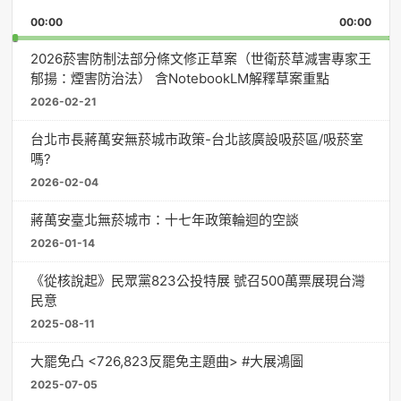
Playback
This
Pause
Backward
Forward
00:00
Rate
00:00
Episo
2026菸害防制法部分條文修正草案（世衛菸草減害專家王
郁揚：煙害防治法） 含NotebookLM解釋草案重點
2026-02-21
台北市長蔣萬安無菸城市政策-台北該廣設吸菸區/吸菸室
嗎?
2026-02-04
蔣萬安臺北無菸城市：十七年政策輪迴的空談
2026-01-14
《從核說起》民眾黨823公投特展 號召500萬票展現台灣
民意
2025-08-11
大罷免凸 <726,823反罷免主題曲> #大展鴻圖
2025-07-05