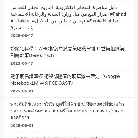
دليل مناصرة السجائر الإلكترونية: التاريخ الخفي للحد من
أضرار التبغ من قبل وزارة الصحة والرعاية الاجتماعية #Fahad
Al-Jalajel #فهد بن عبدالرحمن الجلاجل #Sania Nishtar
#ثانیہ نشتر;
2025-05-17
邊緣化科學：WHO對菸草減害策略的背離 ft.世衛組織前
副總幹事Derek Yach
2025-05-17
電子菸倡議聖經 衛福部隱匿的菸草減害歷史（Google
NotebookLM 中文PODCAST）
2025-05-01
พระคัมภีร์แห่งการริเริ่มบุหรี่ไฟฟ้า ประวัติศาสตร์ที่ซ่อนเร้น
ของการลดอันตรายจากบุหรี่โดยกระทรวงสาธารณสุขและ
สวัสดิการ
2025-05-01