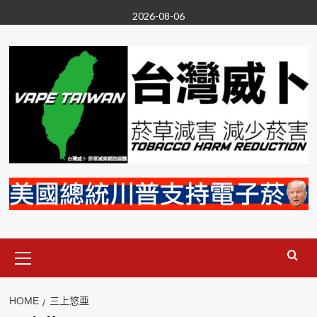
Skip
2026-08-06
to
content
Primary
Menu
HOME
三上悠亜