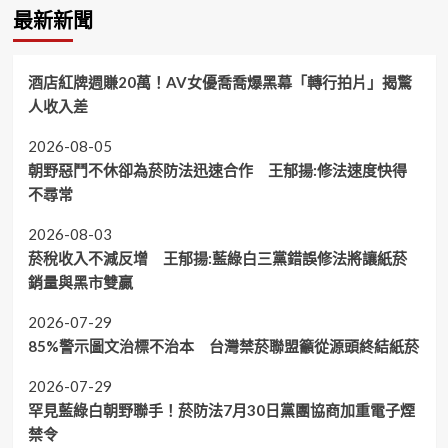
最新新聞
酒店紅牌週賺20萬！AV女優喬喬爆黑幕「轉行拍片」揭驚
人收入差
2026-08-05
朝野惡鬥不休卻為菸防法迅速合作 王郁揚:修法速度快得
不尋常
2026-08-03
菸稅收入不減反增 王郁揚:藍綠白三黨錯誤修法將讓紙菸
銷量與黑市雙贏
2026-07-29
85%警示圖文治標不治本 台灣禁菸聯盟籲從源頭終結紙菸
2026-07-29
罕見藍綠白朝野聯手！菸防法7月30日黨團協商加重電子煙
禁令