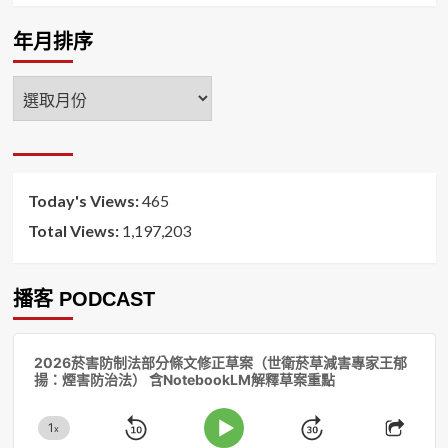
年月排序
年
月
排
序
Today's Views:
465
Total Views:
1,197,203
播客 PODCAST
音
2026菸害防制法部分條文修正草案（世衛菸草減害專家王郁
訊
揚：煙害防治法） 含NotebookLM解釋草案重點
播
放
1
器
x
Skip
Jump
Change
Play
Shar