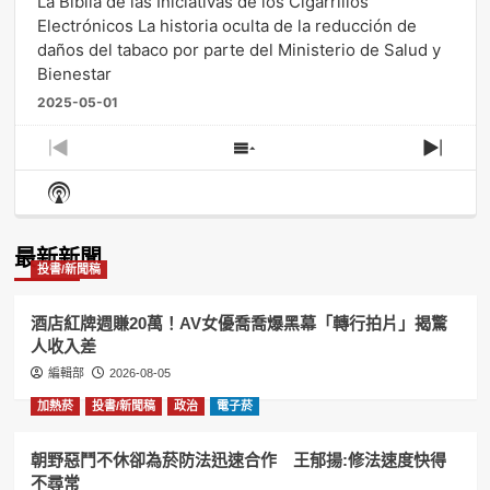
La Biblia de las Iniciativas de los Cigarrillos
Electrónicos La historia oculta de la reducción de
daños del tabaco por parte del Ministerio de Salud y
Bienestar
2025-05-01
Previous
Show
Next
Episode
Episodes
Episo
Show
List
Podcast
Information
最新新聞
投書/新聞稿
酒店紅牌週賺20萬！AV女優喬喬爆黑幕「轉行拍片」揭驚
人收入差
編輯部
2026-08-05
加熱菸
投書/新聞稿
政治
電子菸
朝野惡鬥不休卻為菸防法迅速合作 王郁揚:修法速度快得
不尋常