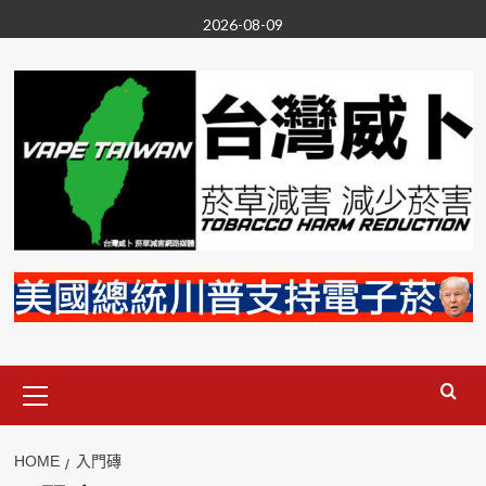
Skip
2026-08-09
to
content
Primary
Menu
HOME
入門磚