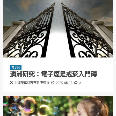
電子菸
澳洲研究：電子煙是戒菸入門磚
0
世衛菸草減害專家 王郁揚
2020-05-18