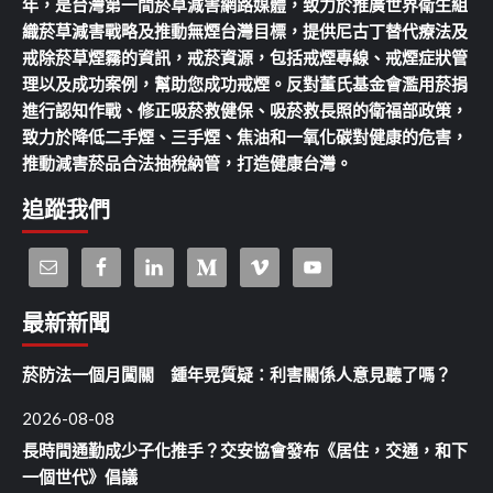
年，是台灣第一間菸草減害網路媒體，致力於推廣世界衛生組
織菸草減害戰略及推動無煙台灣目標，提供尼古丁替代療法及
戒除菸草煙霧的資訊，戒菸資源，包括戒煙專線、戒煙症狀管
理以及成功案例，幫助您成功戒煙。反對董氏基金會濫用菸捐
進行認知作戰、修正吸菸救健保、吸菸救長照的衛福部政策，
致力於降低二手煙、三手煙、焦油和一氧化碳對健康的危害，
推動減害菸品合法抽稅納管，打造健康台灣。
追蹤我們
最新新聞
菸防法一個月闖關 鍾年晃質疑：利害關係人意見聽了嗎？
2026-08-08
長時間通勤成少子化推手？交安協會發布《居住，交通，和下
一個世代》倡議