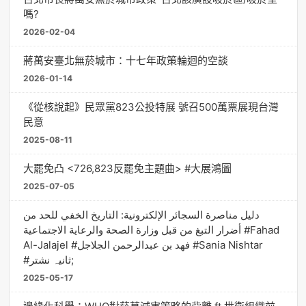
嗎?
2026-02-04
蔣萬安臺北無菸城市：十七年政策輪迴的空談
2026-01-14
《從核說起》民眾黨823公投特展 號召500萬票展現台灣
民意
2025-08-11
大罷免凸 <726,823反罷免主題曲> #大展鴻圖
2025-07-05
دليل مناصرة السجائر الإلكترونية: التاريخ الخفي للحد من
أضرار التبغ من قبل وزارة الصحة والرعاية الاجتماعية #Fahad
Al-Jalajel #فهد بن عبدالرحمن الجلاجل #Sania Nishtar
#ثانیہ نشتر;
2025-05-17