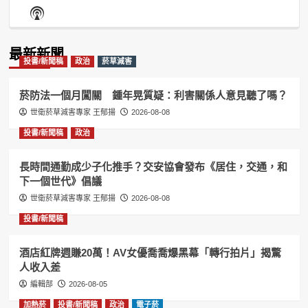
Episode
Episodes
Episo
Show
List
Podcast
Information
最新新聞
投書/新聞稿
政治
菸草減害
菸防法一個月闖關 鍾年晃質疑：利害關係人意見聽了嗎？
世衛菸草減害專家 王郁揚
2026-08-08
投書/新聞稿
政治
長時間通勤成少子化推手？交安協會發布《居住，交通，和
下一個世代》倡議
世衛菸草減害專家 王郁揚
2026-08-08
投書/新聞稿
酒店紅牌週賺20萬！AV女優喬喬爆黑幕「轉行拍片」揭驚
人收入差
編輯部
2026-08-05
加熱菸
投書/新聞稿
政治
電子菸