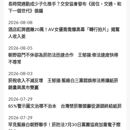
長時間通勤成少子化推手？交安協會發布《居住，交通，和
下一個世代》倡議
2026-08-08
酒店紅牌週賺20萬！AV女優喬喬爆黑幕「轉行拍片」揭驚
人收入差
2026-08-05
朝野惡鬥不休卻為菸防法迅速合作 王郁揚:修法速度快得
不尋常
2026-08-03
菸稅收入不減反增 王郁揚:藍綠白三黨錯誤修法將讓紙菸
銷量與黑市雙贏
2026-07-29
85%警示圖文治標不治本 台灣禁菸聯盟籲從源頭終結紙菸
2026-07-29
罕見藍綠白朝野聯手！菸防法7月30日黨團協商加重電子煙