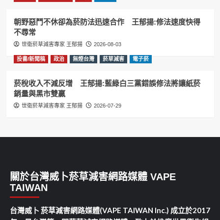
朝野惡鬥不休卻為菸防法迅速合作 王郁揚:修法速度快得
不尋常
世衛菸草減害專家 王郁揚
2026-08-03
投書/新聞稿
政治
無煙台灣
菸草減害
電子菸
菸稅收入不減反增 王郁揚:藍綠白三黨錯誤修法將讓紙菸
銷量與黑市雙贏
世衛菸草減害專家 王郁揚
2026-07-29
關於台灣威卜菸草減害網路媒體 VAPE
TAIWAN
台灣威卜 菸草減害網路媒體(VAPE TAIWAN Inc.) 成立於2017