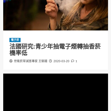
電子菸
法國研究:青少年抽電子煙轉抽香菸
機率低
1
世衛菸草減害專家 王郁揚
2020-03-20