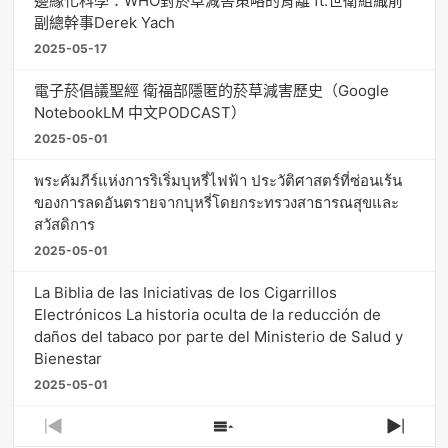
邊緣化科學：WHO對菸草減害策略的背離 ft.世衛組織前
副總幹事Derek Yach
2025-05-17
電子菸倡議聖經 衛福部隱匿的菸草減害歷史（Google
NotebookLM 中文PODCAST）
2025-05-01
พระคัมภีร์แห่งการริเริ่มบุหรี่ไฟฟ้า ประวัติศาสตร์ที่ซ่อนเร้น
ของการลดอันตรายจากบุหรี่โดยกระทรวงสาธารณสุขและ
สวัสดิการ
2025-05-01
La Biblia de las Iniciativas de los Cigarrillos
Electrónicos La historia oculta de la reducción de
daños del tabaco por parte del Ministerio de Salud y
Bienestar
2025-05-01
Previous
Show
Next