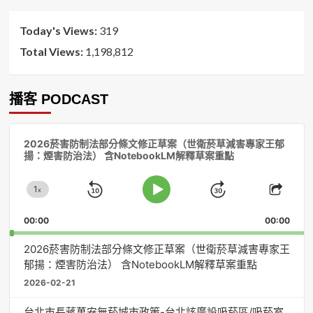
序
Today's Views:
319
Total Views:
1,198,812
播客 PODCAST
音
2026菸害防制法部分條文修正草案（世衛菸草減害專家王郁
訊
揚：煙害防治法） 含NotebookLM解釋草案重點
播
放
1
器
x
Skip
Jump
Change
Play
Shar
Playback
This
Pause
Backward
Forward
00:00
Rate
00:00
Episo
2026菸害防制法部分條文修正草案（世衛菸草減害專家王
郁揚：煙害防治法） 含NotebookLM解釋草案重點
2026-02-21
台北市長蔣萬安無菸城市政策-台北該廣設吸菸區/吸菸室