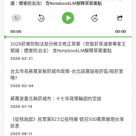
揚：煙害防治法） 含NotebookLM解釋草案重點
播
放
1
器
x
Skip
Jump
Change
Play
Shar
Playback
This
Pause
Backward
Forward
00:00
Rate
00:00
Episo
2026菸害防制法部分條文修正草案（世衛菸草減害專家王
郁揚：煙害防治法） 含NotebookLM解釋草案重點
2026-02-21
台北市長蔣萬安無菸城市政策-台北該廣設吸菸區/吸菸室
嗎?
2026-02-04
蔣萬安臺北無菸城市：十七年政策輪迴的空談
2026-01-14
《從核說起》民眾黨823公投特展 號召500萬票展現台灣
民意
2025-08-11