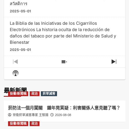
สวัสดิการ
2025-05-01
La Biblia de las Iniciativas de los Cigarrillos
Electrónicos La historia oculta de la reducción de
daños del tabaco por parte del Ministerio de Salud y
Bienestar
2025-05-01
Previous
Show
Next
Episode
Episodes
Episo
Show
List
Podcast
Information
最新新聞
投書/新聞稿
政治
菸草減害
菸防法一個月闖關 鍾年晃質疑：利害關係人意見聽了嗎？
世衛菸草減害專家 王郁揚
2026-08-08
投書/新聞稿
政治