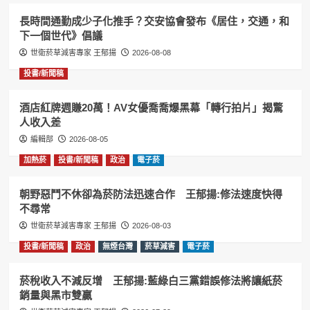
長時間通勤成少子化推手？交安協會發布《居住，交通，和
下一個世代》倡議
世衛菸草減害專家 王郁揚
2026-08-08
投書/新聞稿
酒店紅牌週賺20萬！AV女優喬喬爆黑幕「轉行拍片」揭驚
人收入差
編輯部
2026-08-05
加熱菸
投書/新聞稿
政治
電子菸
朝野惡鬥不休卻為菸防法迅速合作 王郁揚:修法速度快得
不尋常
世衛菸草減害專家 王郁揚
2026-08-03
投書/新聞稿
政治
無煙台灣
菸草減害
電子菸
菸稅收入不減反增 王郁揚:藍綠白三黨錯誤修法將讓紙菸
銷量與黑市雙贏