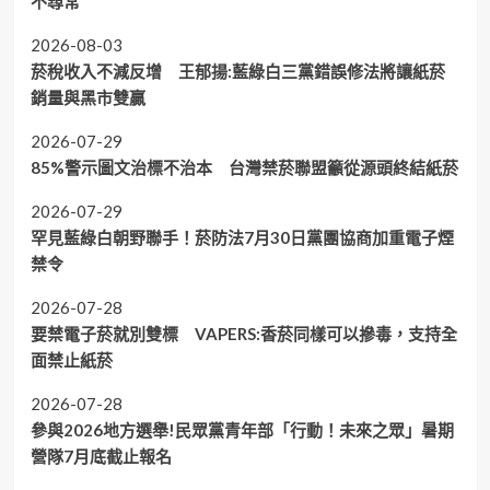
不尋常
2026-08-03
菸稅收入不減反增 王郁揚:藍綠白三黨錯誤修法將讓紙菸
銷量與黑市雙贏
2026-07-29
85%警示圖文治標不治本 台灣禁菸聯盟籲從源頭終結紙菸
2026-07-29
罕見藍綠白朝野聯手！菸防法7月30日黨團協商加重電子煙
禁令
2026-07-28
要禁電子菸就別雙標 VAPERS:香菸同樣可以摻毒，支持全
面禁止紙菸
2026-07-28
參與2026地方選舉!民眾黨青年部「行動！未來之眾」暑期
營隊7月底截止報名