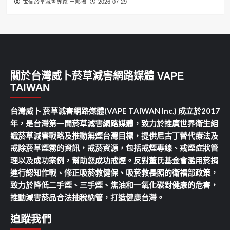
世衛菸草減害專家 王郁揚
2026-07-29
關於台灣威卜菸草減害網路媒體 VAPE
TAIWAN
台灣威卜 菸草減害網路媒體(VAPE TAIWAN Inc.) 成立於2017
年，是台灣第一間菸草減害網路媒體，致力於推廣世界衛生組
織菸草減害戰略及推動無煙台灣目標，提供尼古丁替代療法及
戒除菸草煙霧的資訊，戒菸資源，包括戒煙專線、戒煙症狀管
理以及成功案例，幫助您成功戒煙。反對董氏基金會濫用菸捐
進行認知作戰、修正吸菸救健保、吸菸救長照的衛福部政策，
致力於降低二手煙、三手煙、焦油和一氧化碳對健康的危害，
推動減害菸品合法抽稅納管，打造健康台灣。
追蹤我們