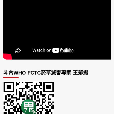
斗內WHO FCTC菸草減害專家 王郁揚