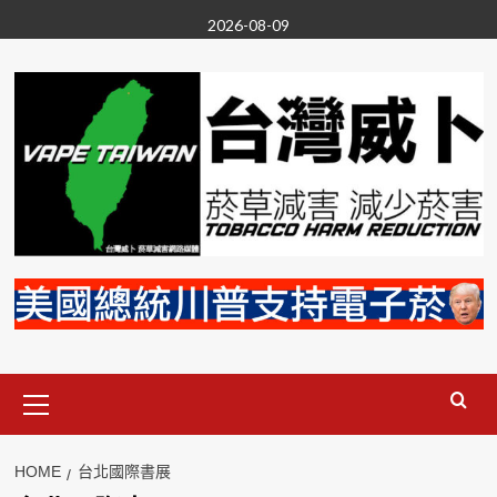
Skip
2026-08-09
to
content
Primary
Menu
HOME
台北國際書展