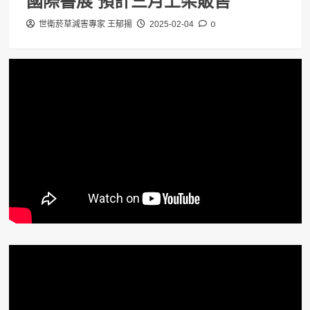
國際書展 預計三月上架販售
0
世衛菸草減害專家 王郁揚
2025-02-04