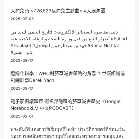
大罷免凸 <726,823反罷免主題曲> #大展鴻圖
2025-07-05
دليل مناصرة السجائر الإلكترونية: التاريخ الخفي للحد من
أضرار التبغ من قبل وزارة الصحة والرعاية الاجتماعية #Fahad
Al-Jalajel #فهد بن عبدالرحمن الجلاجل #Sania Nishtar
#ثانیہ نشتر;
2025-05-17
邊緣化科學：WHO對菸草減害策略的背離 ft.世衛組織前
副總幹事Derek Yach
2025-05-17
電子菸倡議聖經 衛福部隱匿的菸草減害歷史（Google
NotebookLM 中文PODCAST）
2025-05-01
พระคัมภีร์แห่งการริเริ่มบุหรี่ไฟฟ้า ประวัติศาสตร์ที่ซ่อนเร้น
ของการลดอันตรายจากบุหรี่โดยกระทรวงสาธารณสุขและ