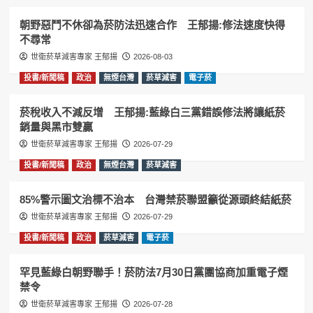
朝野惡鬥不休卻為菸防法迅速合作 王郁揚:修法速度快得
不尋常
世衛菸草減害專家 王郁揚
2026-08-03
投書/新聞稿
政治
無煙台灣
菸草減害
電子菸
菸稅收入不減反增 王郁揚:藍綠白三黨錯誤修法將讓紙菸
銷量與黑市雙贏
世衛菸草減害專家 王郁揚
2026-07-29
投書/新聞稿
政治
無煙台灣
菸草減害
85%警示圖文治標不治本 台灣禁菸聯盟籲從源頭終結紙菸
世衛菸草減害專家 王郁揚
2026-07-29
投書/新聞稿
政治
菸草減害
電子菸
罕見藍綠白朝野聯手！菸防法7月30日黨團協商加重電子煙
禁令
世衛菸草減害專家 王郁揚
2026-07-28