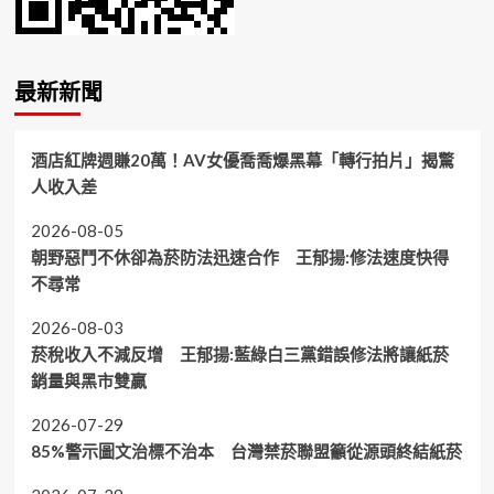
最新新聞
酒店紅牌週賺20萬！AV女優喬喬爆黑幕「轉行拍片」揭驚
人收入差
2026-08-05
朝野惡鬥不休卻為菸防法迅速合作 王郁揚:修法速度快得
不尋常
2026-08-03
菸稅收入不減反增 王郁揚:藍綠白三黨錯誤修法將讓紙菸
銷量與黑市雙贏
2026-07-29
85%警示圖文治標不治本 台灣禁菸聯盟籲從源頭終結紙菸