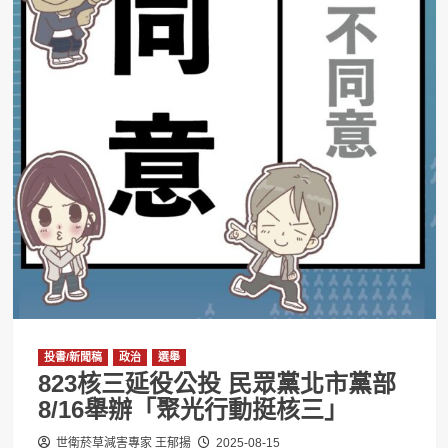
投書/新聞稿
政治
選舉
823核三延役公投 民眾黨北市黨部
8/16舉辦「聚光行動挺核三」
世衛菸草減害專家 王郁揚
2025-08-15