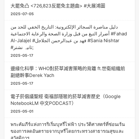
大罷免凸 <726,823反罷免主題曲> #大展鴻圖
2025-07-05
دليل مناصرة السجائر الإلكترونية: التاريخ الخفي للحد من
أضرار التبغ من قبل وزارة الصحة والرعاية الاجتماعية #Fahad
Al-Jalajel #فهد بن عبدالرحمن الجلاجل #Sania Nishtar
#ثانیہ نشتر;
2025-05-17
邊緣化科學：WHO對菸草減害策略的背離 ft.世衛組織前
副總幹事Derek Yach
2025-05-17
電子菸倡議聖經 衛福部隱匿的菸草減害歷史（Google
NotebookLM 中文PODCAST）
2025-05-01
พระคัมภีร์แห่งการริเริ่มบุหรี่ไฟฟ้า ประวัติศาสตร์ที่ซ่อนเร้น
ของการลดอันตรายจากบุหรี่โดยกระทรวงสาธารณสุขและ
สวัสดิการ