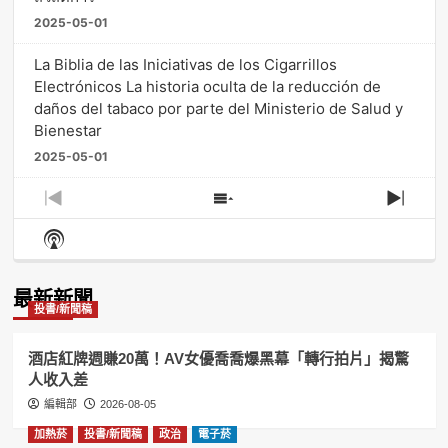
2025-05-01
La Biblia de las Iniciativas de los Cigarrillos
Electrónicos La historia oculta de la reducción de
daños del tabaco por parte del Ministerio de Salud y
Bienestar
2025-05-01
Previous
Show
Next
Episode
Episodes
Episo
Show
List
Podcast
Information
最新新聞
投書/新聞稿
酒店紅牌週賺20萬！AV女優喬喬爆黑幕「轉行拍片」揭驚
人收入差
編輯部
2026-08-05
加熱菸
投書/新聞稿
政治
電子菸