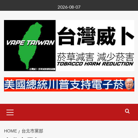
Skip
2026-08-07
to
content
Primary
Menu
HOME
台北市黨部