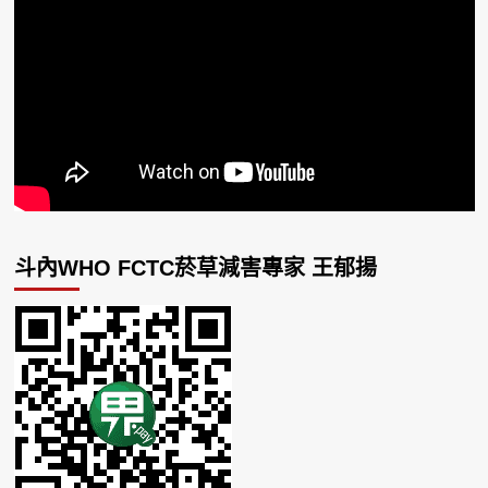
斗內WHO FCTC菸草減害專家 王郁揚