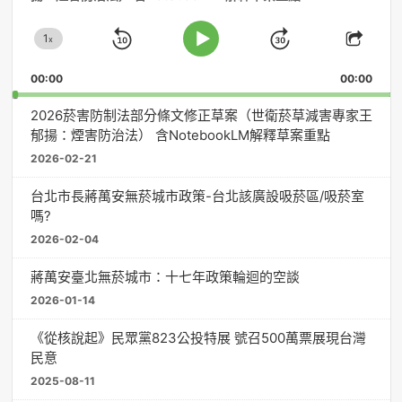
播
放
1
器
x
Skip
Jump
Change
Play
Shar
Playback
This
Pause
Backward
Forward
00:00
Rate
00:00
Episo
2026菸害防制法部分條文修正草案（世衛菸草減害專家王
郁揚：煙害防治法） 含NotebookLM解釋草案重點
2026-02-21
台北市長蔣萬安無菸城市政策-台北該廣設吸菸區/吸菸室
嗎?
2026-02-04
蔣萬安臺北無菸城市：十七年政策輪迴的空談
2026-01-14
《從核說起》民眾黨823公投特展 號召500萬票展現台灣
民意
2025-08-11