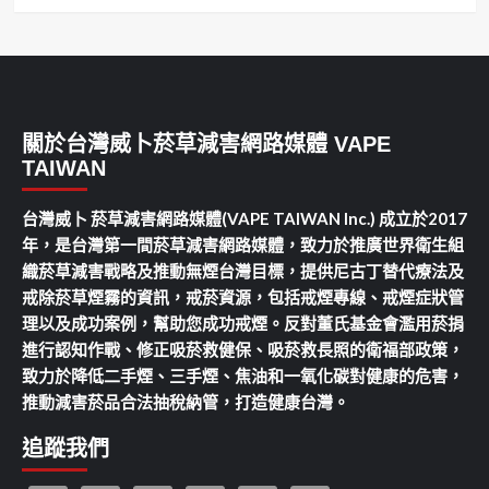
關於台灣威卜菸草減害網路媒體 VAPE
TAIWAN
台灣威卜 菸草減害網路媒體(VAPE TAIWAN Inc.) 成立於2017
年，是台灣第一間菸草減害網路媒體，致力於推廣世界衛生組
織菸草減害戰略及推動無煙台灣目標，提供尼古丁替代療法及
戒除菸草煙霧的資訊，戒菸資源，包括戒煙專線、戒煙症狀管
理以及成功案例，幫助您成功戒煙。反對董氏基金會濫用菸捐
進行認知作戰、修正吸菸救健保、吸菸救長照的衛福部政策，
致力於降低二手煙、三手煙、焦油和一氧化碳對健康的危害，
推動減害菸品合法抽稅納管，打造健康台灣。
追蹤我們