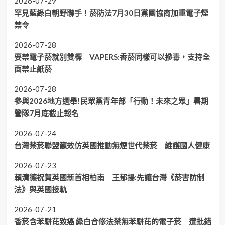
2026-07-29
罕見藍綠白朝野聯手！菸防法7月30日黨團協商加重電子煙
禁令
2026-07-28
要禁電子菸就別雙標 VAPERS:香菸同樣可以摻毒，支持全
面禁止紙菸
2026-07-28
參與2026地方選舉!民眾黨青年部「行動！未來之眾」暑期
營隊7月底截止報名
2026-07-24
台灣禁菸聯盟籲效仿英國推動無煙世代禁菸 維護國人健康
2026-07-23
賴清德祝賀英國新首相柏南 王郁揚:先讓台灣《菸害防制
法》與英國接軌
2026-07-21
香菸含苯駢芘致癌 綠白合修法禁無苯駢芘的電子菸 遭批錯