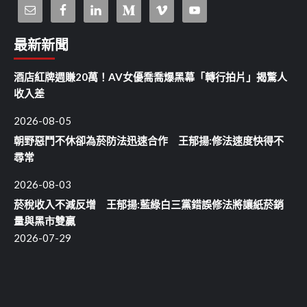
最新新聞
酒店紅牌週賺20萬！AV女優喬喬爆黑幕「轉行拍片」揭驚人
收入差
2026-08-05
朝野惡鬥不休卻為菸防法迅速合作 王郁揚:修法速度快得不
尋常
2026-08-03
菸稅收入不減反增 王郁揚:藍綠白三黨錯誤修法將讓紙菸銷
量與黑市雙贏
2026-07-29