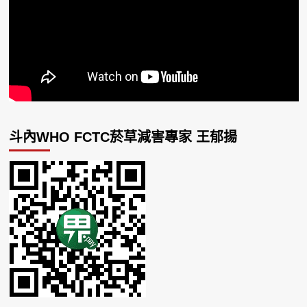
斗內WHO FCTC菸草減害專家 王郁揚