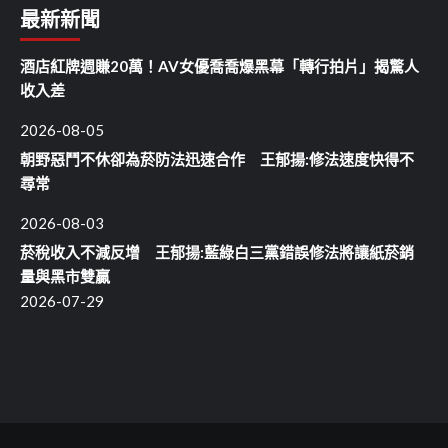
最新新聞
酒店紅牌週賺20萬！AV女優喬喬爆黑幕「轉行拍片」揭驚人
收入差
2026-08-05
朝野惡鬥不休卻為菸防法迅速合作 王郁揚:修法速度快得不
尋常
2026-08-03
菸稅收入不減反增 王郁揚:藍綠白三黨錯誤修法將讓紙菸銷
量與黑市雙贏
2026-07-29