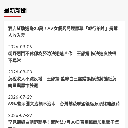
最新新聞
酒店紅牌週賺20萬！AV女優喬喬爆黑幕「轉行拍片」揭驚
人收入差
2026-08-05
朝野惡鬥不休卻為菸防法迅速合作 王郁揚:修法速度快得
不尋常
2026-08-03
菸稅收入不減反增 王郁揚:藍綠白三黨錯誤修法將讓紙菸
銷量與黑市雙贏
2026-07-29
85%警示圖文治標不治本 台灣禁菸聯盟籲從源頭終結紙菸
2026-07-29
罕見藍綠白朝野聯手！菸防法7月30日黨團協商加重電子煙