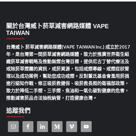
關於台灣威卜菸草減害網路媒體 VAPE
TAIWAN
台灣威卜 菸草減害網路媒體(VAPE TAIWAN Inc.) 成立於2017
年，是台灣第一間菸草減害網路媒體，致力於推廣世界衛生組
織菸草減害戰略及推動無煙台灣目標，提供尼古丁替代療法及
戒除菸草煙霧的資訊，戒菸資源，包括戒煙專線、戒煙症狀管
理以及成功案例，幫助您成功戒煙。反對董氏基金會濫用菸捐
進行認知作戰、修正吸菸救健保、吸菸救長照的衛福部政策，
致力於降低二手煙、三手煙、焦油和一氧化碳對健康的危害，
推動減害菸品合法抽稅納管，打造健康台灣。
追蹤我們