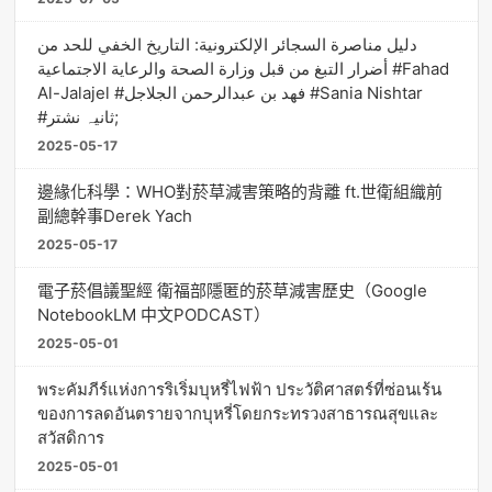
دليل مناصرة السجائر الإلكترونية: التاريخ الخفي للحد من
أضرار التبغ من قبل وزارة الصحة والرعاية الاجتماعية #Fahad
Al-Jalajel #فهد بن عبدالرحمن الجلاجل #Sania Nishtar
#ثانیہ نشتر;
2025-05-17
邊緣化科學：WHO對菸草減害策略的背離 ft.世衛組織前
副總幹事Derek Yach
2025-05-17
電子菸倡議聖經 衛福部隱匿的菸草減害歷史（Google
NotebookLM 中文PODCAST）
2025-05-01
พระคัมภีร์แห่งการริเริ่มบุหรี่ไฟฟ้า ประวัติศาสตร์ที่ซ่อนเร้น
ของการลดอันตรายจากบุหรี่โดยกระทรวงสาธารณสุขและ
สวัสดิการ
2025-05-01