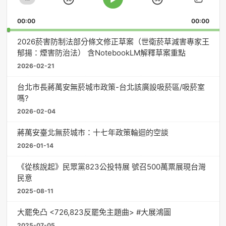
器
Skip
Jump
Change
Play
Shar
Playback
This
Pause
Backward
Forward
00:00
Rate
00:00
Episo
2026菸害防制法部分條文修正草案（世衛菸草減害專家王
郁揚：煙害防治法） 含NotebookLM解釋草案重點
2026-02-21
台北市長蔣萬安無菸城市政策-台北該廣設吸菸區/吸菸室
嗎?
2026-02-04
蔣萬安臺北無菸城市：十七年政策輪迴的空談
2026-01-14
《從核說起》民眾黨823公投特展 號召500萬票展現台灣
民意
2025-08-11
大罷免凸 <726,823反罷免主題曲> #大展鴻圖
2025-07-05