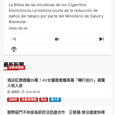
La Biblia de las Iniciativas de los Cigarrillos
Electrónicos La historia oculta de la reducción de
daños del tabaco por parte del Ministerio de Salud y
Bienestar
2025-05-01
Previous
Show
Next
Episode
Episodes
Episo
Show
List
Podcast
Information
最新新聞
投書/新聞稿
酒店紅牌週賺20萬！AV女優喬喬爆黑幕「轉行拍片」揭驚
人收入差
編輯部
2026-08-05
加熱菸
投書/新聞稿
政治
電子菸
朝野惡鬥不休卻為菸防法迅速合作 王郁揚:修法速度快得