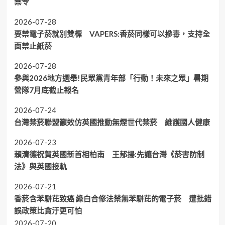
禁令
2026-07-28
要禁電子菸就別雙標 VAPERS:香菸同樣可以摻毒，支持全
面禁止紙菸
2026-07-28
參與2026地方選舉!民眾黨青年部「行動！未來之眾」暑期
營隊7月底截止報名
2026-07-24
台灣禁菸聯盟籲效仿英國推動無煙世代禁菸 維護國人健康
2026-07-23
賴清德祝賀英國新首相柏南 王郁揚:先讓台灣《菸害防制
法》與英國接軌
2026-07-21
香菸含苯駢芘致癌 綠白合修法禁無苯駢芘的電子菸 遭批錯
誤政策比貪汙更可怕
2026-07-20