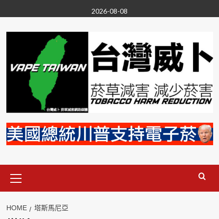
Skip
2026-08-08
to
content
Primary
Menu
HOME
塔斯馬尼亞