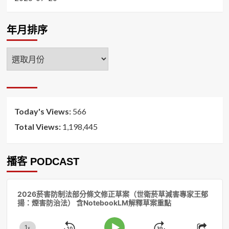
年月排序
年
月
排
序
Today's Views:
566
Total Views:
1,198,445
播客 PODCAST
音
2026菸害防制法部分條文修正草案（世衛菸草減害專家王郁
訊
揚：煙害防治法） 含NotebookLM解釋草案重點
播
放
1
x