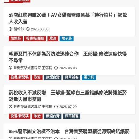
酒店紅牌週賺20萬！AV女優喬喬爆黑幕「轉行拍片」揭驚
人收入差
編輯部
2026-08-05
加熱菸
投書/新聞稿
政治
電子菸
朝野惡鬥不休卻為菸防法迅速合作 王郁揚:修法速度快得
不尋常
世衛菸草減害專家 王郁揚
2026-08-03
投書/新聞稿
政治
無煙台灣
菸草減害
電子菸
菸稅收入不減反增 王郁揚:藍綠白三黨錯誤修法將讓紙菸
銷量與黑市雙贏
世衛菸草減害專家 王郁揚
2026-07-29
投書/新聞稿
政治
無煙台灣
菸草減害
85%警示圖文治標不治本 台灣禁菸聯盟籲從源頭終結紙菸