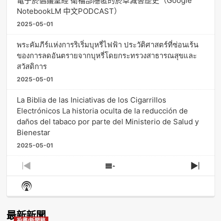
電子菸倡議聖經 衛福部隱匿的菸草減害歷史（Google
NotebookLM 中文PODCAST）
2025-05-01
พระคัมภีร์แห่งการริเริ่มบุหรี่ไฟฟ้า ประวัติศาสตร์ที่ซ่อนเร้น
ของการลดอันตรายจากบุหรี่โดยกระทรวงสาธารณสุขและ
สวัสดิการ
2025-05-01
La Biblia de las Iniciativas de los Cigarrillos
Electrónicos La historia oculta de la reducción de
daños del tabaco por parte del Ministerio de Salud y
Bienestar
2025-05-01
Previous
Show
Next
Episode
Episodes
Episo
Show
List
Podcast
Information
最新新聞
投書/新聞稿