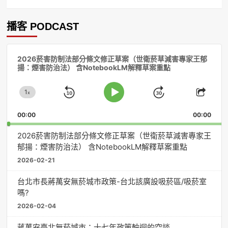
播客 PODCAST
音
2026菸害防制法部分條文修正草案（世衛菸草減害專家王郁
訊
揚：煙害防治法） 含NotebookLM解釋草案重點
播
放
1
器
x
Skip
Jump
Change
Play
Shar
Playback
This
Pause
Backward
Forward
00:00
Rate
00:00
Episo
2026菸害防制法部分條文修正草案（世衛菸草減害專家王
郁揚：煙害防治法） 含NotebookLM解釋草案重點
2026-02-21
台北市長蔣萬安無菸城市政策-台北該廣設吸菸區/吸菸室
嗎?
2026-02-04
蔣萬安臺北無菸城市：十七年政策輪迴的空談