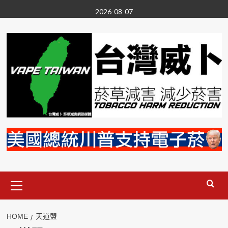
Skip
2026-08-07
to
content
Primary
Menu
HOME
天道盟