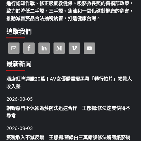
進行認知作戰、修正吸菸救健保、吸菸救長照的衛福部政策，
致力於降低二手煙、三手煙、焦油和一氧化碳對健康的危害，
推動減害菸品合法抽稅納管，打造健康台灣。
追蹤我們
最新新聞
酒店紅牌週賺20萬！AV女優喬喬爆黑幕「轉行拍片」揭驚人
收入差
2026-08-05
朝野惡鬥不休卻為菸防法迅速合作 王郁揚:修法速度快得不
尋常
2026-08-03
菸稅收入不減反增 王郁揚:藍綠白三黨錯誤修法將讓紙菸銷