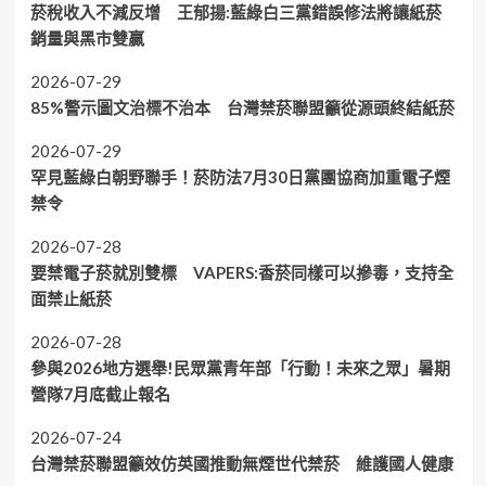
菸稅收入不減反增 王郁揚:藍綠白三黨錯誤修法將讓紙菸
銷量與黑市雙贏
2026-07-29
85%警示圖文治標不治本 台灣禁菸聯盟籲從源頭終結紙菸
2026-07-29
罕見藍綠白朝野聯手！菸防法7月30日黨團協商加重電子煙
禁令
2026-07-28
要禁電子菸就別雙標 VAPERS:香菸同樣可以摻毒，支持全
面禁止紙菸
2026-07-28
參與2026地方選舉!民眾黨青年部「行動！未來之眾」暑期
營隊7月底截止報名
2026-07-24
台灣禁菸聯盟籲效仿英國推動無煙世代禁菸 維護國人健康