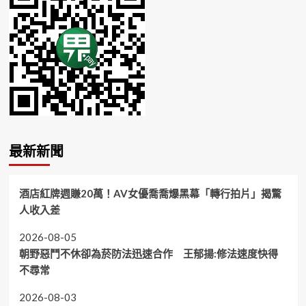
最新新聞
酒店紅牌週賺20萬！AV女優喬喬爆黑幕「轉行拍片」揭驚
人收入差
2026-08-05
朝野惡鬥不休卻為菸防法迅速合作 王郁揚:修法速度快得
不尋常
2026-08-03