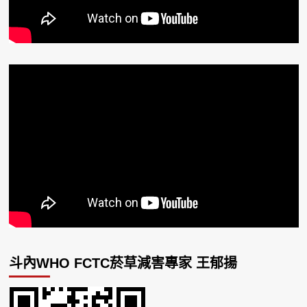
斗內WHO FCTC菸草減害專家 王郁揚