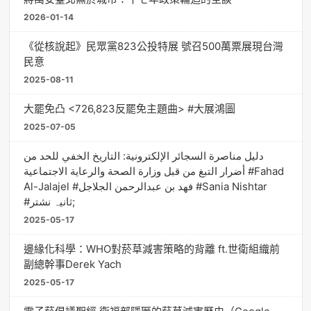
2026-01-14
《從核說起》民眾黨823公投特展 號召500萬票展現台灣
民意
2025-08-11
大罷免凸 <726,823反罷免主題曲> #大展鴻圖
2025-07-05
دليل مناصرة السجائر الإلكترونية: التاريخ الخفي للحد من
أضرار التبغ من قبل وزارة الصحة والرعاية الاجتماعية #Fahad
Al-Jalajel #فهد بن عبدالرحمن الجلاجل #Sania Nishtar
#ثانیہ نشتر;
2025-05-17
邊緣化科學：WHO對菸草減害策略的背離 ft.世衛組織前
副總幹事Derek Yach
2025-05-17