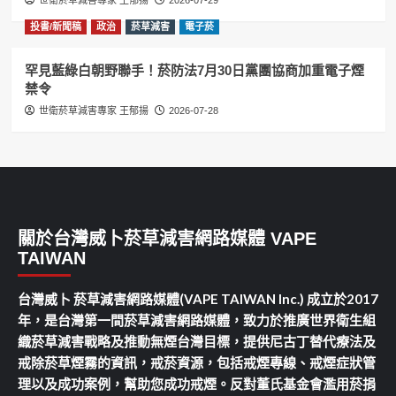
世衛菸草減害專家 王郁揚
2026-07-29
投書/新聞稿
政治
菸草減害
電子菸
罕見藍綠白朝野聯手！菸防法7月30日黨團協商加重電子煙
禁令
世衛菸草減害專家 王郁揚
2026-07-28
關於台灣威卜菸草減害網路媒體 VAPE
TAIWAN
台灣威卜 菸草減害網路媒體(VAPE TAIWAN Inc.) 成立於2017
年，是台灣第一間菸草減害網路媒體，致力於推廣世界衛生組
織菸草減害戰略及推動無煙台灣目標，提供尼古丁替代療法及
戒除菸草煙霧的資訊，戒菸資源，包括戒煙專線、戒煙症狀管
理以及成功案例，幫助您成功戒煙。反對董氏基金會濫用菸捐