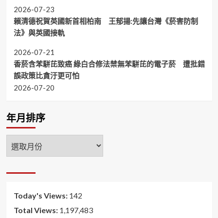
2026-07-23
賴清德祝賀英國新首相柏南 王郁揚:先讓台灣《菸害防制
法》與英國接軌
2026-07-21
香菸含苯駢芘致癌 綠白合修法禁無苯駢芘的電子菸 遭批錯
誤政策比貪汙更可怕
2026-07-20
年月排序
年
月
排
序
Today's Views:
142
Total Views:
1,197,483