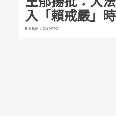
王郁揚批：大法
入「賴戒嚴」時
編輯部
2025-07-24