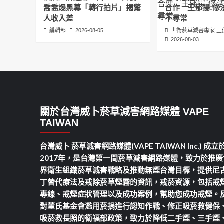
喬喬爆黑幕「轉行拍片」揭驚
合作 王郁揚:修
人收入差
不尋常
編輯部
2026-08-05
世衛菸草減害專家 王
2026-08-03
關於台灣威卜菸草減害網路媒體 VAPE
TAIWAN
台灣威卜 菸草減害網路媒體(VAPE TAIWAN Inc.) 成立
2017年，是台灣第一間菸草減害網路媒體，致力於推廣
界衛生組織菸草減害戰略及推動無煙台灣目標，提供尼
丁替代療法及戒除菸草煙霧的資訊，戒菸資源，包括戒
專線、戒煙症狀管理以及成功案例，幫助您成功戒煙。
對董氏基金會濫用菸捐進行認知作戰、修正吸菸救健保
吸菸救長照的衛福部政策，致力於降低二手煙、三手煙