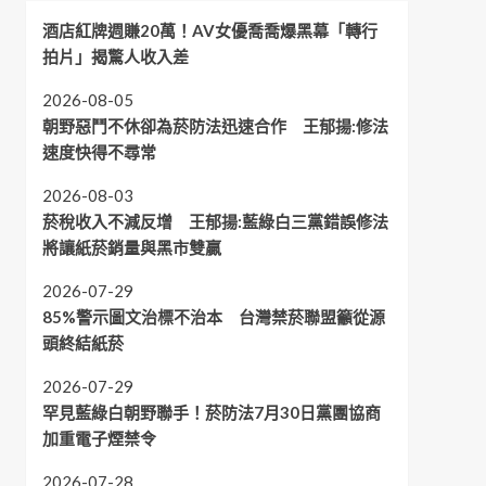
酒店紅牌週賺20萬！AV女優喬喬爆黑幕「轉行
拍片」揭驚人收入差
2026-08-05
朝野惡鬥不休卻為菸防法迅速合作 王郁揚:修法
速度快得不尋常
2026-08-03
菸稅收入不減反增 王郁揚:藍綠白三黨錯誤修法
將讓紙菸銷量與黑市雙贏
2026-07-29
85%警示圖文治標不治本 台灣禁菸聯盟籲從源
頭終結紙菸
2026-07-29
罕見藍綠白朝野聯手！菸防法7月30日黨團協商
加重電子煙禁令
2026-07-28