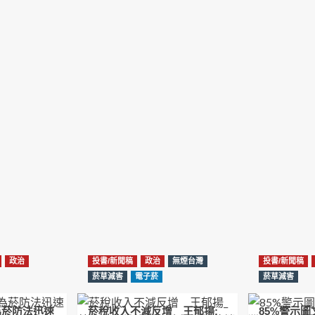
政治
投書/新聞稿
政治
無煙台灣
投書/新聞稿
菸草減害
電子菸
菸草減害
為菸防法迅速
菸稅收入不減反增 王郁揚:
85%警示