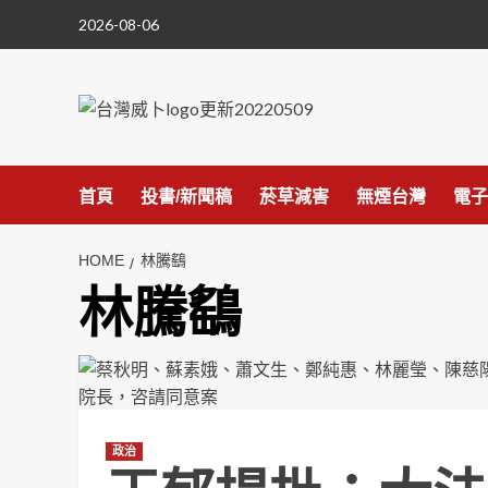
Skip
2026-08-06
to
content
首頁
投書/新聞稿
菸草減害
無煙台灣
電子
HOME
林騰鷂
林騰鷂
政治