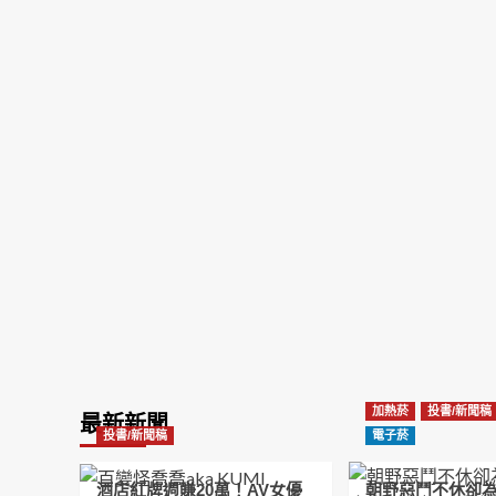
加熱菸
投書/新聞稿
最新新聞
投書/新聞稿
電子菸
酒店紅牌週賺20萬！AV女優
朝野惡鬥不休卻