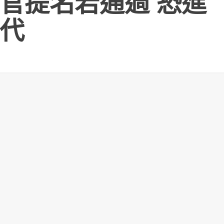
官提名若通過 恐進
代