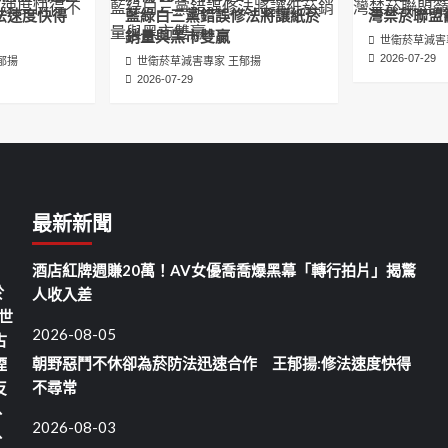
法速度快得
藍綠白三黨錯誤修法將讓紙菸
灣禁菸聯盟
銷量與黑市雙贏
世衛菸草減害
2026-07-29
郁揚
世衛菸草減害專家 王郁揚
2026-07-29
最新新聞
酒店紅牌週賺20萬！AV女優喬喬爆黑幕「轉行拍片」揭驚
於
人收入差
世
2026-08-05
古
朝野惡鬥不休卻為菸防法迅速合作 王郁揚:修法速度快得
煙
不尋常
反
、
2026-08-03
、