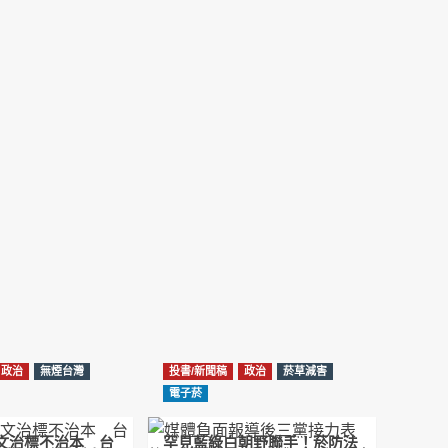
NotebookLM解釋草案重點
2026-02-21
台北市長蔣萬安無菸城市政策-台北該廣設吸菸
區/吸菸室嗎?
2026-02-04
蔣萬安臺北無菸城市：十七年政策輪迴的空談
2026-01-14
《從核說起》民眾黨823公投特展 號召500萬
票展現台灣民意
2025-08-11
Previous
Show
Next
Episode
Episodes
Episode
Show
大罷免凸 <726,823反罷免主題曲> #大展鴻圖
List
Podcast
2025-07-05
Information
政治
無煙台灣
投書/新聞稿
政治
菸草減害
دليل مناصرة السجائر الإلكترونية: التاريخ الخفي
電子菸
للحد من أضرار التبغ من قبل وزارة الصحة والرعاية
الاجتماعية #Fahad Al-Jalajel #فهد بن
圖文治標不治本 台
罕見藍綠白朝野聯手！菸防法