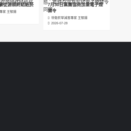
عبدالرحمن الجلاجل #Sania Nishtar #ثانیہ نشتر;
籲從源頭終結紙菸
7月30日黨團協商加重電子煙
2025-05-17
禁令
專家 王郁揚
世衛菸草減害專家 王郁揚
邊緣化科學：WHO對菸草減害策略的背離 ft.世
2026-07-28
衛組織前副總幹事Derek Yach
2025-05-17
電子菸倡議聖經 衛福部隱匿的菸草減害歷史
（Google NotebookLM 中文PODCAST）
2025-05-01
พระคัมภีร์แห่งการริเริ่มบุหรี่ไฟฟ้า ประวัติศาสตร์
ที่ซ่อนเร้นของการลดอันตรายจากบุหรี่โดย
กระทรวงสาธารณสุขและสวัสดิการ
2025-05-01
La Biblia de las Iniciativas de los Cigarrillos
Electrónicos La historia oculta de la
reducción de daños del tabaco por parte
del Ministerio de Salud y Bienestar