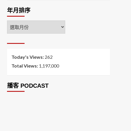
年月排序
年
月
排
序
Today's Views:
262
Total Views:
1,197,000
播客 PODCAST
2026菸害防制法部分條文修正草案（世衛菸草
減害專家王郁揚：煙害防治法） 含