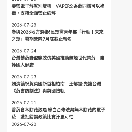
要禁電子菸就別雙標 VAPERS:香菸同樣可以摻
毒，支持全面禁止紙菸
2026-07-28
參與2026地方選舉!民眾黨青年部「行動！未來
之眾」暑期營隊7月底截止報名
2026-07-24
台灣禁菸聯盟籲效仿英國推動無煙世代禁菸 維
護國人健康
2026-07-23
賴清德祝賀英國新首相柏南 王郁揚:先讓台灣
《菸害防制法》與英國接軌
2026-07-21
香菸含苯駢芘致癌 綠白合修法禁無苯駢芘的電子
菸 遭批錯誤政策比貪汙更可怕
2026-07-20