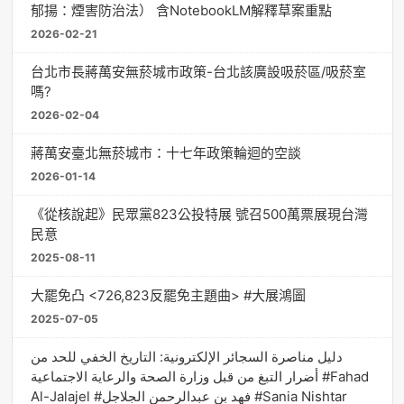
郁揚：煙害防治法） 含NotebookLM解釋草案重點
2026-02-21
台北市長蔣萬安無菸城市政策-台北該廣設吸菸區/吸菸室
嗎?
2026-02-04
蔣萬安臺北無菸城市：十七年政策輪迴的空談
2026-01-14
《從核說起》民眾黨823公投特展 號召500萬票展現台灣
民意
2025-08-11
大罷免凸 <726,823反罷免主題曲> #大展鴻圖
2025-07-05
دليل مناصرة السجائر الإلكترونية: التاريخ الخفي للحد من
أضرار التبغ من قبل وزارة الصحة والرعاية الاجتماعية #Fahad
Al-Jalajel #فهد بن عبدالرحمن الجلاجل #Sania Nishtar