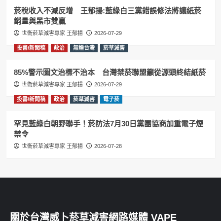
菸稅收入不減反增 王郁揚:藍綠白三黨錯誤修法將讓紙菸
銷量與黑市雙贏
世衛菸草減害專家 王郁揚
2026-07-29
投書/新聞稿
政治
無煙台灣
菸草減害
85%警示圖文治標不治本 台灣禁菸聯盟籲從源頭終結紙菸
世衛菸草減害專家 王郁揚
2026-07-29
投書/新聞稿
政治
菸草減害
電子菸
罕見藍綠白朝野聯手！菸防法7月30日黨團協商加重電子煙
禁令
世衛菸草減害專家 王郁揚
2026-07-28
關於台灣威卜菸草減害網路媒體 VAPE