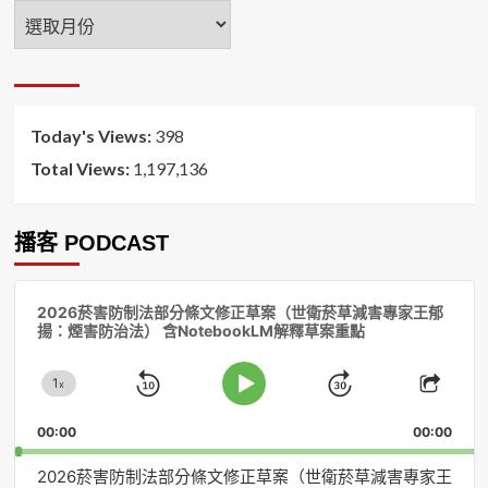
年
月
排
序
Today's Views:
398
Total Views:
1,197,136
播客 PODCAST
音
2026菸害防制法部分條文修正草案（世衛菸草減害專家王郁
訊
揚：煙害防治法） 含NotebookLM解釋草案重點
播
放
1
器
x
Skip
Jump
Change
Play
Shar
Playback
This
Pause
Backward
Forward
00:00
Rate
00:00
Episo
2026菸害防制法部分條文修正草案（世衛菸草減害專家王