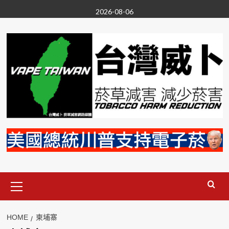
Skip
2026-08-06
to
content
Primary
Menu
HOME
柬埔寨