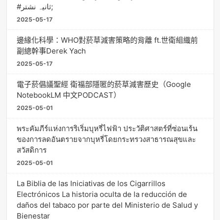
#ثانیہ نشتر;
2025-05-17
邊緣化科學：WHO對菸草減害策略的背離 ft.世衛組織前
副總幹事Derek Yach
2025-05-17
電子菸倡議聖經 衛福部隱匿的菸草減害歷史（Google
NotebookLM 中文PODCAST）
2025-05-01
พระคัมภีร์แห่งการริเริ่มบุหรี่ไฟฟ้า ประวัติศาสตร์ที่ซ่อนเร้น
ของการลดอันตรายจากบุหรี่โดยกระทรวงสาธารณสุขและ
สวัสดิการ
2025-05-01
La Biblia de las Iniciativas de los Cigarrillos
Electrónicos La historia oculta de la reducción de
daños del tabaco por parte del Ministerio de Salud y
Bienestar