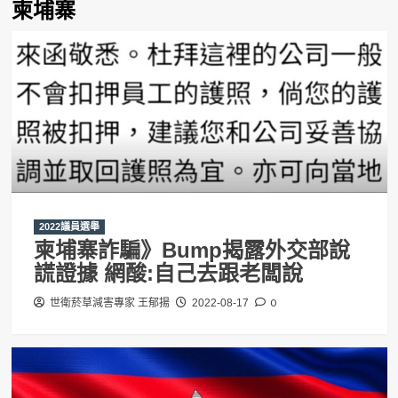
柬埔寨
2022議員選舉
柬埔寨詐騙》Bump揭露外交部說
謊證據 網酸:自己去跟老闆說
0
世衛菸草減害專家 王郁揚
2022-08-17