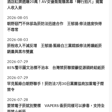
酒店紅牌週賺20萬！AV女優喬喬爆黑幕「轉行拍片」揭驚
人收入差
2026-08-05
朝野惡鬥不休卻為菸防法迅速合作 王郁揚:修法速度快得
不尋常
2026-08-03
菸稅收入不減反增 王郁揚:藍綠白三黨錯誤修法將讓紙菸
銷量與黑市雙贏
2026-07-29
85%警示圖文治標不治本 台灣禁菸聯盟籲從源頭終結紙菸
2026-07-29
罕見藍綠白朝野聯手！菸防法7月30日黨團協商加重電子煙
禁令
2026-07-28
要禁電子菸就別雙標 VAPERS:香菸同樣可以摻毒，支持全
面禁止紙菸