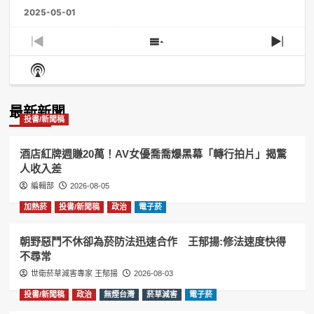
2025-05-01
Previous
Show
Next
Episode
Episodes
Episo
Show
List
Podcast
Information
最新新聞
投書/新聞稿
酒店紅牌週賺20萬！AV女優喬喬爆黑幕「轉行拍片」揭驚
人收入差
編輯部
2026-08-05
加熱菸
投書/新聞稿
政治
電子菸
朝野惡鬥不休卻為菸防法迅速合作 王郁揚:修法速度快得
不尋常
世衛菸草減害專家 王郁揚
2026-08-03
投書/新聞稿
政治
無煙台灣
菸草減害
電子菸