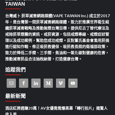
TAIWAN
台灣威卜 菸草減害網路媒體(VAPE TAIWAN Inc.) 成立於2017
年，是台灣第一間菸草減害網路媒體，致力於推廣世界衛生組
織菸草減害戰略及推動無煙台灣目標，提供尼古丁替代療法及
戒除菸草煙霧的資訊，戒菸資源，包括戒煙專線、戒煙症狀管
理以及成功案例，幫助您成功戒煙。反對董氏基金會濫用菸捐
進行認知作戰、修正吸菸救健保、吸菸救長照的衛福部政策，
致力於降低二手煙、三手煙、焦油和一氧化碳對健康的危害，
推動減害菸品合法抽稅納管，打造健康台灣。
追蹤我們
最新新聞
酒店紅牌週賺20萬！AV女優喬喬爆黑幕「轉行拍片」揭驚人
收入差