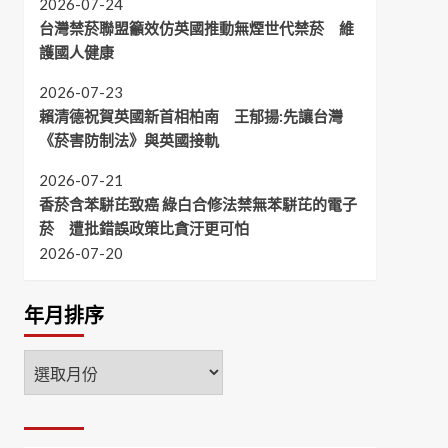
2026-07-24
台灣禁菸聯盟籲效仿英國推動無煙世代禁菸 維
護國人健康
2026-07-23
賴清德祝賀英國新首相柏南 王郁揚:先讓台灣
《菸害防制法》與英國接軌
2026-07-21
香菸含苯駢芘致癌 綠白合修法禁無苯駢芘的電子
菸 遭批錯誤政策比貪汙更可怕
2026-07-20
年月排序
年
月
排
序