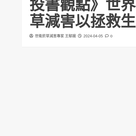
投書觀點》世界
草減害以拯救生
0
世衛菸草減害專家 王郁揚
2024-04-05