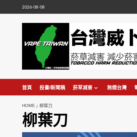
Skip
2026-08-08
to
content
首頁
投書/新聞稿
菸草減害
無煙台灣
HOME
柳葉刀
柳葉刀