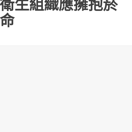
衛生組織應擁抱菸
命