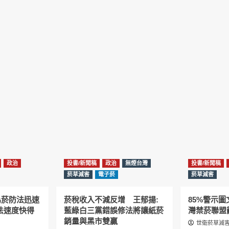
政治
投書/新聞稿
政治
無煙台灣
投書/新聞稿
菸草減害
電子菸
菸草減害
為菸防法迅速
菸稅收入不減反增 王郁揚:
85%警示
法速度快得
藍綠白三黨錯誤修法將讓紙菸
灣禁菸聯盟
銷量與黑市雙贏
世衛菸草減害