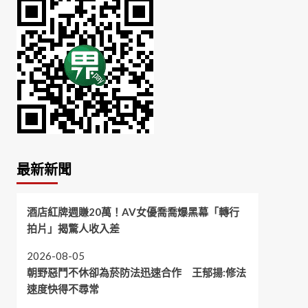
最新新聞
酒店紅牌週賺20萬！AV女優喬喬爆黑幕「轉行
拍片」揭驚人收入差
2026-08-05
朝野惡鬥不休卻為菸防法迅速合作 王郁揚:修法
速度快得不尋常