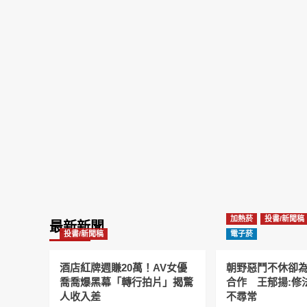
加熱菸
投書/新聞稿
最新新聞
投書/新聞稿
電子菸
酒店紅牌週賺20萬！AV女優
朝野惡鬥不休卻
喬喬爆黑幕「轉行拍片」揭驚
合作 王郁揚:修
人收入差
不尋常