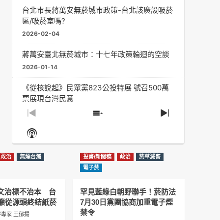
台北市長蔣萬安無菸城市政策-台北該廣設吸菸
區/吸菸室嗎?
2026-02-04
蔣萬安臺北無菸城市：十七年政策輪迴的空談
2026-01-14
《從核說起》民眾黨823公投特展 號召500萬
票展現台灣民意
2025-08-11
Previous
Show
Next
Episode
Episodes
Episode
Show
大罷免凸 <726,823反罷免主題曲> #大展鴻圖
List
Podcast
2025-07-05
Information
政治
無煙台灣
投書/新聞稿
政治
菸草減害
دليل مناصرة السجائر الإلكترونية: التاريخ الخفي
電子菸
للحد من أضرار التبغ من قبل وزارة الصحة والرعاية
الاجتماعية #Fahad Al-Jalajel #فهد بن
圖文治標不治本 台
罕見藍綠白朝野聯手！菸防法
عبدالرحمن الجلاجل #Sania Nishtar #ثانیہ نشتر;
籲從源頭終結紙菸
7月30日黨團協商加重電子煙
2025-05-17
禁令
專家 王郁揚