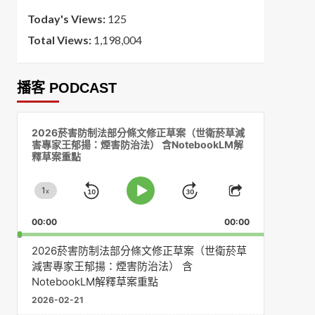
Today's Views:
125
Total Views:
1,198,004
播客 PODCAST
音
2026菸害防制法部分條文修正草案（世衛菸草減
訊
害專家王郁揚：煙害防治法） 含NotebookLM解
播
釋草案重點
放
器
1
x
Skip
Jump
Change
Play
Share
Playback
This
Pause
Backward
Forward
00:00
Rate
00:00
Episode
2026菸害防制法部分條文修正草案（世衛菸草
減害專家王郁揚：煙害防治法） 含
NotebookLM解釋草案重點
2026-02-21