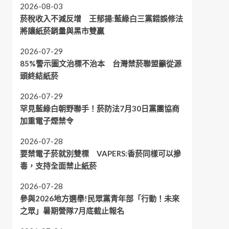
2026-08-03
菸稅收入不減反增 王郁揚:藍綠白三黨錯誤修法
將讓紙菸銷量與黑市雙贏
2026-07-29
85%警示圖文治標不治本 台灣禁菸聯盟籲從源
頭終結紙菸
2026-07-29
罕見藍綠白朝野聯手！菸防法7月30日黨團協商
加重電子煙禁令
2026-07-28
要禁電子菸就別雙標 VAPERS:香菸同樣可以摻
毒，支持全面禁止紙菸
2026-07-28
參與2026地方選舉!民眾黨青年部「行動！未來
之眾」暑期營隊7月底截止報名