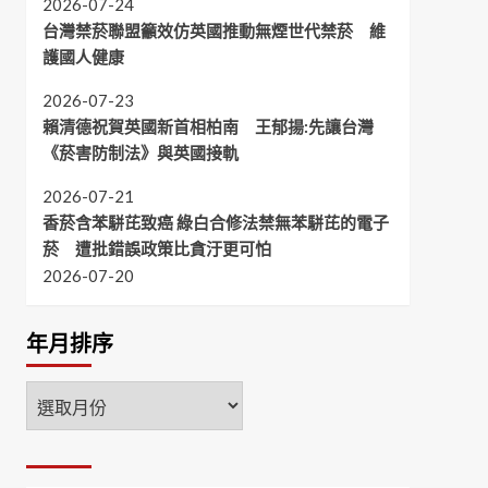
2026-07-24
台灣禁菸聯盟籲效仿英國推動無煙世代禁菸 維
護國人健康
2026-07-23
賴清德祝賀英國新首相柏南 王郁揚:先讓台灣
《菸害防制法》與英國接軌
2026-07-21
香菸含苯駢芘致癌 綠白合修法禁無苯駢芘的電子
菸 遭批錯誤政策比貪汙更可怕
2026-07-20
年月排序
年
月
排
序