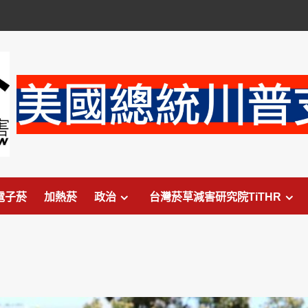
電子菸
加熱菸
政治
台灣菸草減害研究院TiTHR