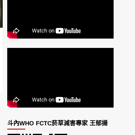
斗內WHO FCTC菸草減害專家 王郁揚