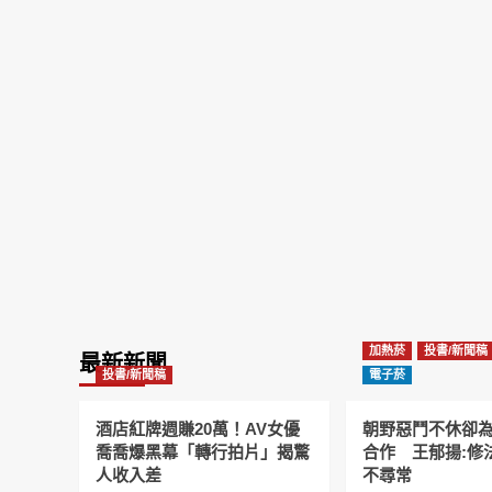
加熱菸
投書/新聞稿
最新新聞
投書/新聞稿
電子菸
酒店紅牌週賺20萬！AV女優
朝野惡鬥不休卻
喬喬爆黑幕「轉行拍片」揭驚
合作 王郁揚:修
人收入差
不尋常