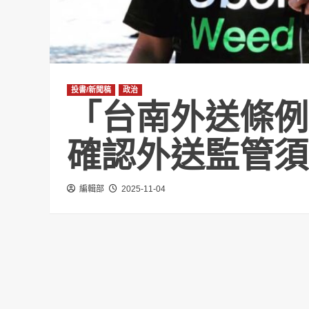
投書/新聞稿
政治
「台南外送條例
確認外送監管須
編輯部
2025-11-04