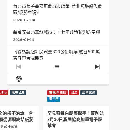
台北市長蔣萬安無菸城市政策-台北該廣設吸菸
區/吸菸室嗎?
2026-02-04
蔣萬安臺北無菸城市：十七年政策輪迴的空談
2026-01-14
《從核說起》民眾黨823公投特展 號召500萬
票展現台灣民意
2025-08-11
Previous
Show
Next
Episode
Episodes
Episode
Show
大罷免凸 <726,823反罷免主題曲> #大展鴻圖
List
Podcast
2025-07-05
Information
政治
無煙台灣
投書/新聞稿
政治
菸草減害
دليل مناصرة السجائر الإلكترونية: التاريخ الخفي
電子菸
للحد من أضرار التبغ من قبل وزارة الصحة والرعاية
الاجتماعية #Fahad Al-Jalajel #فهد بن
圖文治標不治本 台
罕見藍綠白朝野聯手！菸防法
عبدالرحمن الجلاجل #Sania Nishtar #ثانیہ نشتر;
籲從源頭終結紙菸
7月30日黨團協商加重電子煙
2025-05-17
禁令
專家 王郁揚