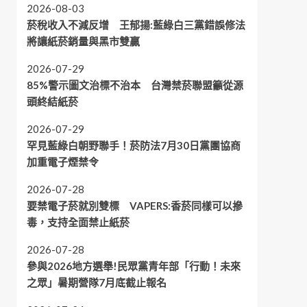
2026-08-03
菸稅收入不減反增 王郁揚:藍綠白三黨錯誤修法
將讓紙菸銷量與黑市雙贏
2026-07-29
85%警示圖文治標不治本 台灣禁菸聯盟籲從源
頭終結紙菸
2026-07-29
罕見藍綠白朝野聯手！菸防法7月30日黨團協商
加重電子煙禁令
2026-07-28
要禁電子菸就別雙標 VAPERS:香菸同樣可以摻
毒，支持全面禁止紙菸
2026-07-28
參與2026地方選舉!民眾黨青年部「行動！未來
之眾」暑期營隊7月底截止報名