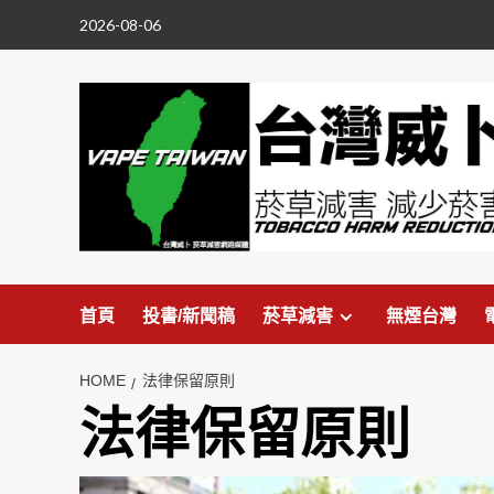
Skip
2026-08-06
to
content
首頁
投書/新聞稿
菸草減害
無煙台灣
HOME
法律保留原則
法律保留原則