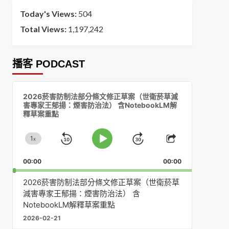
Today's Views:
504
Total Views:
1,197,242
播客 PODCAST
音
2026菸害防制法部分條文修正草案（世衛菸草減
訊
害專家王郁揚：煙害防治法） 含NotebookLM解
播
釋草案重點
放
器
1
x
Skip
Jump
Change
Play
Share
Playback
This
Pause
Backward
Forward
00:00
Rate
00:00
Episode
2026菸害防制法部分條文修正草案（世衛菸草
減害專家王郁揚：煙害防治法） 含
NotebookLM解釋草案重點
2026-02-21