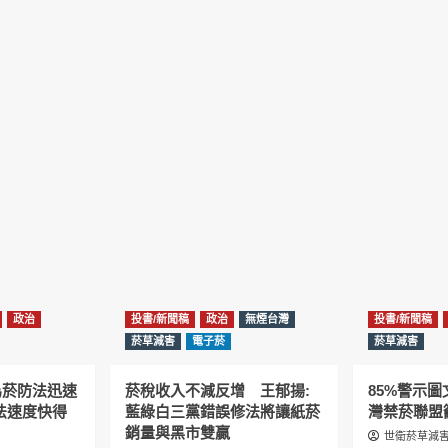
政治
投書/新聞稿
政治
無煙台灣
投書/新聞稿
菸草減害
電子菸
菸草減害
為菸防法迅速
菸稅收入不減反增 王郁揚:
85%警示
法速度快得
藍綠白三黨錯誤修法將讓紙菸
灣禁菸聯盟
銷量與黑市雙贏
世衛菸草減害