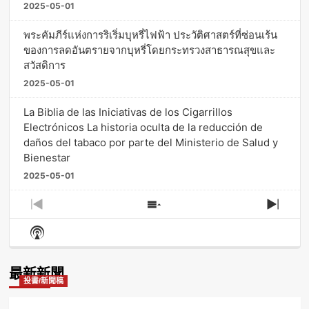
2025-05-01
พระคัมภีร์แห่งการริเริ่มบุหรี่ไฟฟ้า ประวัติศาสตร์ที่ซ่อนเร้น
ของการลดอันตรายจากบุหรี่โดยกระทรวงสาธารณสุขและ
สวัสดิการ
2025-05-01
La Biblia de las Iniciativas de los Cigarrillos
Electrónicos La historia oculta de la reducción de
daños del tabaco por parte del Ministerio de Salud y
Bienestar
2025-05-01
Previous
Show
Next
Episode
Episodes
Episo
Show
List
Podcast
Information
最新新聞
投書/新聞稿