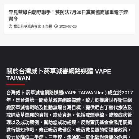
罕見藍綠白朝野聯手！菸防法7月30日黨團協商加重電子煙
禁令
世衛菸草減害專家 王郁揚
2026-07-28
關於台灣威卜菸草減害網路媒體 VAPE
TAIWAN
台灣威卜 菸草減害網路媒體(VAPE TAIWAN Inc.) 成立於2017
年，是台灣第一間菸草減害網路媒體，致力於推廣世界衛生組
織菸草減害戰略及推動無煙台灣目標，提供尼古丁替代療法及
戒除菸草煙霧的資訊，戒菸資源，包括戒煙專線、戒煙症狀管
理以及成功案例，幫助您成功戒煙。反對董氏基金會濫用菸捐
進行認知作戰、修正吸菸救健保、吸菸救長照的衛福部政策，
致力於降低二手煙、三手煙、焦油和一氧化碳對健康的危害，