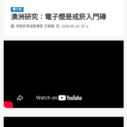
電子菸
澳洲研究：電子煙是戒菸入門磚
0
世衛菸草減害專家 王郁揚
2020-05-18