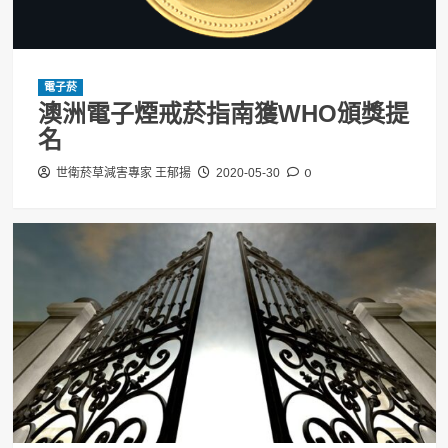
電子菸
澳洲電子煙戒菸指南獲WHO頒獎提
名
0
世衛菸草減害專家 王郁揚
2020-05-30