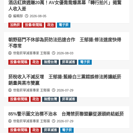
酒店紅牌週賺20萬！AV女優喬喬爆黑幕「轉行拍片」揭驚
人收入差
編輯部
2026-08-05
加熱菸
投書/新聞稿
政治
電子菸
朝野惡鬥不休卻為菸防法迅速合作 王郁揚:修法速度快得
不尋常
世衛菸草減害專家 王郁揚
2026-08-03
投書/新聞稿
政治
無煙台灣
菸草減害
電子菸
菸稅收入不減反增 王郁揚:藍綠白三黨錯誤修法將讓紙菸
銷量與黑市雙贏
世衛菸草減害專家 王郁揚
2026-07-29
投書/新聞稿
政治
無煙台灣
菸草減害
85%警示圖文治標不治本 台灣禁菸聯盟籲從源頭終結紙菸
世衛菸草減害專家 王郁揚
2026-07-29
投書/新聞稿
政治
菸草減害
電子菸