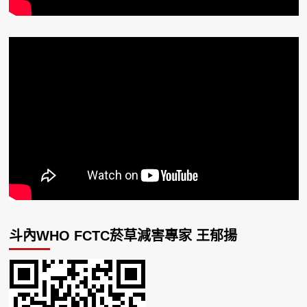
斗內WHO FCTC菸草減害專家 王郁揚