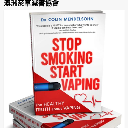
澳洲菸草減害協會