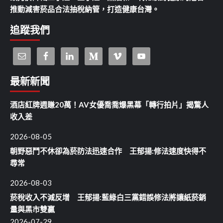
推動減害菸品合法抽稅納管，打造健康台灣。
追蹤我們
最新新聞
酒店紅牌週賺20萬！AV女優喬喬爆黑幕「轉行拍片」揭驚人
收入差
2026-08-05
朝野惡鬥不休卻為菸防法迅速合作 王郁揚:修法速度快得不
尋常
2026-08-03
菸稅收入不減反增 王郁揚:藍綠白三黨錯誤修法將讓紙菸銷
量與黑市雙贏
2026-07-29