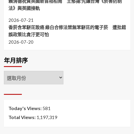
賴清德祝賀英國新首相柏南 王郁揚:先讓台灣《菸害防制
法》與英國接軌
2026-07-21
香菸含苯駢芘致癌 綠白合修法禁無苯駢芘的電子菸 遭批錯
誤政策比貪汙更可怕
2026-07-20
年月排序
年
月
排
序
Today's Views:
581
Total Views:
1,197,319