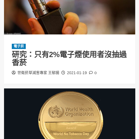
電子菸
研究：只有2%電子煙使用者沒抽過
香菸
0
世衛菸草減害專家 王郁揚
2021-01-19