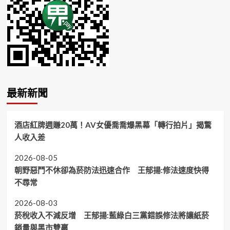
最新新聞
酒店紅牌週賺20萬！AV女優喬喬爆黑幕「轉行拍片」揭驚
人收入差
2026-08-05
朝野惡鬥不休卻為菸防法迅速合作 王郁揚:修法速度快得
不尋常
2026-08-03
菸稅收入不減反增 王郁揚:藍綠白三黨錯誤修法將讓紙菸
銷量與黑市雙贏