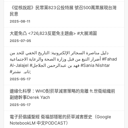
《從核說起》民眾黨823公投特展 號召500萬票展現台灣
民意
2025-08-11
大罷免凸 <726,823反罷免主題曲> #大展鴻圖
2025-07-05
دليل مناصرة السجائر الإلكترونية: التاريخ الخفي للحد من
أضرار التبغ من قبل وزارة الصحة والرعاية الاجتماعية #Fahad
Al-Jalajel #فهد بن عبدالرحمن الجلاجل #Sania Nishtar
#ثانیہ نشتر;
2025-05-17
邊緣化科學：WHO對菸草減害策略的背離 ft.世衛組織前
副總幹事Derek Yach
2025-05-17
電子菸倡議聖經 衛福部隱匿的菸草減害歷史（Google
NotebookLM 中文PODCAST）