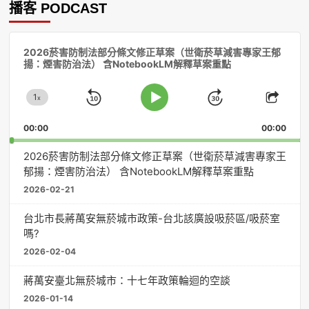
播客 PODCAST
音
2026菸害防制法部分條文修正草案（世衛菸草減害專家王郁
訊
揚：煙害防治法） 含NotebookLM解釋草案重點
播
放
1
器
x
Skip
Jump
Change
Play
Shar
Playback
This
Pause
Backward
Forward
00:00
Rate
00:00
Episo
2026菸害防制法部分條文修正草案（世衛菸草減害專家王
郁揚：煙害防治法） 含NotebookLM解釋草案重點
2026-02-21
台北市長蔣萬安無菸城市政策-台北該廣設吸菸區/吸菸室
嗎?
2026-02-04
蔣萬安臺北無菸城市：十七年政策輪迴的空談
2026-01-14