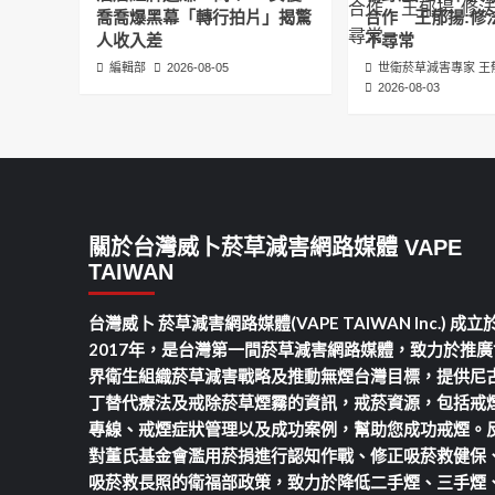
喬喬爆黑幕「轉行拍片」揭驚
合作 王郁揚:修
人收入差
不尋常
編輯部
2026-08-05
世衛菸草減害專家 王
2026-08-03
關於台灣威卜菸草減害網路媒體 VAPE
TAIWAN
台灣威卜 菸草減害網路媒體(VAPE TAIWAN Inc.) 成立
2017年，是台灣第一間菸草減害網路媒體，致力於推廣
界衛生組織菸草減害戰略及推動無煙台灣目標，提供尼
丁替代療法及戒除菸草煙霧的資訊，戒菸資源，包括戒
專線、戒煙症狀管理以及成功案例，幫助您成功戒煙。
對董氏基金會濫用菸捐進行認知作戰、修正吸菸救健保
吸菸救長照的衛福部政策，致力於降低二手煙、三手煙