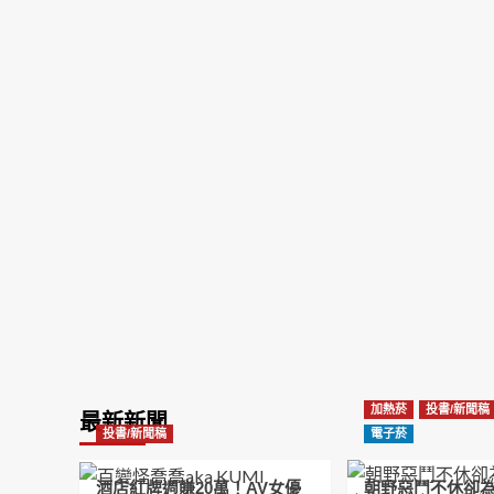
加熱菸
投書/新聞稿
最新新聞
投書/新聞稿
電子菸
酒店紅牌週賺20萬！AV女優
朝野惡鬥不休卻