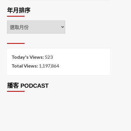
年月排序
年
月
排
序
Today's Views:
523
Total Views:
1,197,864
播客 PODCAST
2026菸害防制法部分條文修正草案（世衛菸草
減害專家王郁揚：煙害防治法） 含