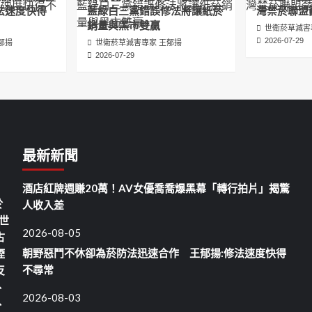
法速度快得
藍綠白三黨錯誤修法將讓紙菸
灣禁菸聯盟
銷量與黑市雙贏
世衛菸草減害
2026-07-29
郁揚
世衛菸草減害專家 王郁揚
2026-07-29
最新新聞
酒店紅牌週賺20萬！AV女優喬喬爆黑幕「轉行拍片」揭驚
於
人收入差
世
2026-08-05
古
朝野惡鬥不休卻為菸防法迅速合作 王郁揚:修法速度快得
煙
不尋常
反
、
2026-08-03
、