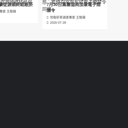
عبدالرحمن الجلاجل #Sania Nishtar #ثانیہ نشتر;
籲從源頭終結紙菸
7月30日黨團協商加重電子煙
2025-05-17
禁令
專家 王郁揚
世衛菸草減害專家 王郁揚
邊緣化科學：WHO對菸草減害策略的背離 ft.世
2026-07-28
衛組織前副總幹事Derek Yach
2025-05-17
電子菸倡議聖經 衛福部隱匿的菸草減害歷史
（Google NotebookLM 中文PODCAST）
2025-05-01
พระคัมภีร์แห่งการริเริ่มบุหรี่ไฟฟ้า ประวัติศาสตร์
ที่ซ่อนเร้นของการลดอันตรายจากบุหรี่โดย
กระทรวงสาธารณสุขและสวัสดิการ
2025-05-01
La Biblia de las Iniciativas de los Cigarrillos
Electrónicos La historia oculta de la
reducción de daños del tabaco por parte
del Ministerio de Salud y Bienestar