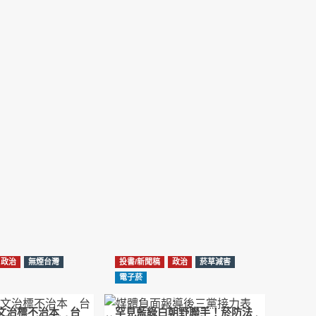
NotebookLM解釋草案重點
2026-02-21
台北市長蔣萬安無菸城市政策-台北該廣設吸菸
區/吸菸室嗎?
2026-02-04
蔣萬安臺北無菸城市：十七年政策輪迴的空談
2026-01-14
《從核說起》民眾黨823公投特展 號召500萬
票展現台灣民意
2025-08-11
Previous
Show
Next
Episode
Episodes
Episode
Show
大罷免凸 <726,823反罷免主題曲> #大展鴻圖
List
Podcast
2025-07-05
Information
政治
無煙台灣
投書/新聞稿
政治
菸草減害
دليل مناصرة السجائر الإلكترونية: التاريخ الخفي
電子菸
للحد من أضرار التبغ من قبل وزارة الصحة والرعاية
الاجتماعية #Fahad Al-Jalajel #فهد بن
圖文治標不治本 台
罕見藍綠白朝野聯手！菸防法