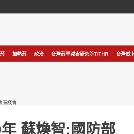
菸
加熱菸
政治
台灣菸草減害研究院TiTHR
台灣威卜
年 蘇煥智:國防部