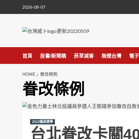
Skip
2026-08-07
to
content
首頁
投書/新聞稿
菸草減害
無煙台灣
電子
HOME
眷改條例
眷改條例
2022議員選舉
台北眷改卡關40