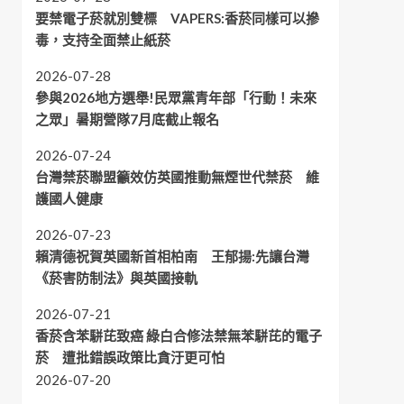
要禁電子菸就別雙標 VAPERS:香菸同樣可以摻
毒，支持全面禁止紙菸
2026-07-28
參與2026地方選舉!民眾黨青年部「行動！未來
之眾」暑期營隊7月底截止報名
2026-07-24
台灣禁菸聯盟籲效仿英國推動無煙世代禁菸 維
護國人健康
2026-07-23
賴清德祝賀英國新首相柏南 王郁揚:先讓台灣
《菸害防制法》與英國接軌
2026-07-21
香菸含苯駢芘致癌 綠白合修法禁無苯駢芘的電子
菸 遭批錯誤政策比貪汙更可怕
2026-07-20