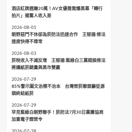
酒店紅牌週賺20萬！AV女優喬喬爆黑幕「轉行
拍片」揭驚人收入差
2026-08-05
朝野惡鬥不休卻為菸防法迅速合作 王郁揚:修法
速度快得不尋常
2026-08-03
菸稅收入不減反增 王郁揚:藍綠白三黨錯誤修法
將讓紙菸銷量與黑市雙贏
2026-07-29
85%警示圖文治標不治本 台灣禁菸聯盟籲從源
頭終結紙菸
2026-07-29
罕見藍綠白朝野聯手！菸防法7月30日黨團協商
加重電子煙禁令
2026-07-28