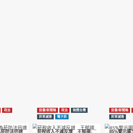
政治
投書/新聞稿
政治
無煙台灣
投書/新聞稿
菸草減害
電子菸
菸草減害
為菸防法迅速
菸稅收入不減反增 王郁揚:
85%警示