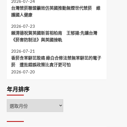
2026-07-24
台灣禁菸聯盟籲效仿英國推動無煙世代禁菸 維
護國人健康
2026-07-23
賴清德祝賀英國新首相柏南 王郁揚:先讓台灣
《菸害防制法》與英國接軌
2026-07-21
香菸含苯駢芘致癌 綠白合修法禁無苯駢芘的電子
菸 遭批錯誤政策比貪汙更可怕
2026-07-20
年月排序
年
月
排
序