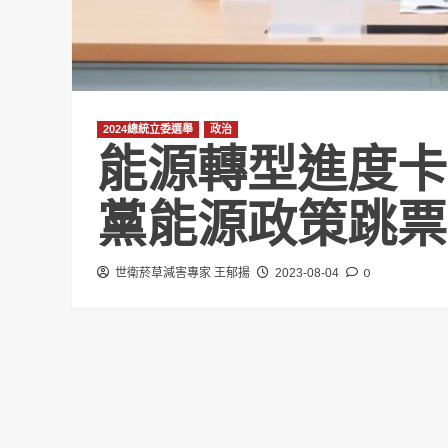
2024總統立委選舉
政治
能源轉型進度卡
黨能源政策跳票
0
世衛菸草減害專家 王郁揚
2023-08-04