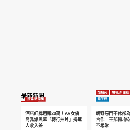
加熱菸
投書/新聞稿
最新新聞
投書/新聞稿
電子菸
酒店紅牌週賺20萬！AV女優
朝野惡鬥不休卻
喬喬爆黑幕「轉行拍片」揭驚
合作 王郁揚:修
人收入差
不尋常