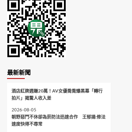
最新新聞
酒店紅牌週賺20萬！AV女優喬喬爆黑幕「轉行
拍片」揭驚人收入差
2026-08-05
朝野惡鬥不休卻為菸防法迅速合作 王郁揚:修法
速度快得不尋常