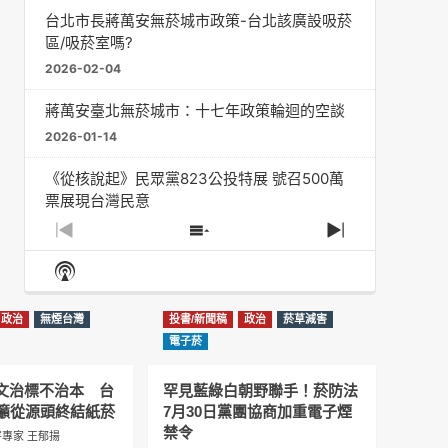
台北市長蔣萬安無菸城市政策-台北該廣設吸菸
區/吸菸室嗎?
2026-02-04
蔣萬安臺北無菸城市：十七年政策輪迴的空談
2026-01-14
《從核說起》民眾黨823公投特展 號召500萬
票展現台灣民意
2025-08-11
Previous
Show
Next
Episode
Episodes
Episode
Show
大罷免凸 <726,823反罷免主題曲> #大展鴻圖
List
Podcast
2025-07-05
Information
政治
無煙台灣
投書/新聞稿
政治
菸草減害
دليل مناصرة السجائر الإلكترونية: التاريخ الخفي
電子菸
للحد من أضرار التبغ من قبل وزارة الصحة والرعاية
الاجتماعية #Fahad Al-Jalajel #فهد بن
圖文治標不治本 台
罕見藍綠白朝野聯手！菸防法
عبدالرحمن الجلاجل #Sania Nishtar #ثانیہ نشتر;
籲從源頭終結紙菸
7月30日黨團協商加重電子煙
2025-05-17
禁令
專家 王郁揚