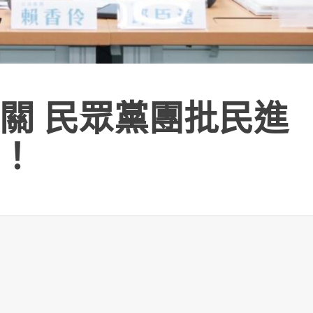
關 民眾黨團批民進
！