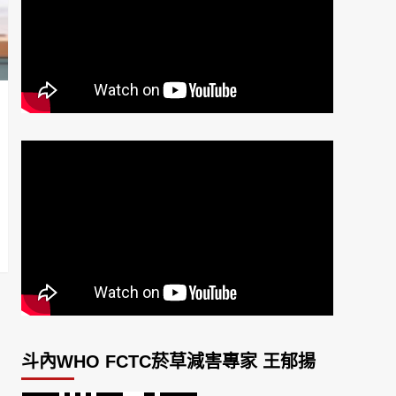
斗內WHO FCTC菸草減害專家 王郁揚