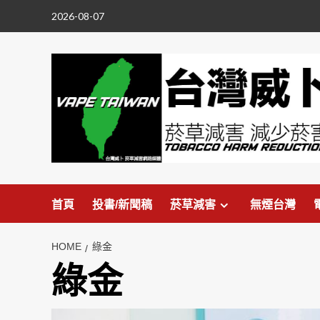
Skip
2026-08-07
to
content
首頁
投書/新聞稿
菸草減害
無煙台灣
HOME
綠金
綠金