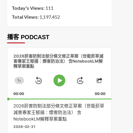
Today's Views:
111
Total Views:
1,197,452
播客 PODCAST
音
2026菸害防制法部分條文修正草案（世衛菸草減
訊
害專家王郁揚：煙害防治法） 含NotebookLM解
播
釋草案重點
放
器
1
x
Skip
Jump
Change
Play
Share
Playback
This
Pause
Backward
Forward
00:00
Rate
00:00
Episode
2026菸害防制法部分條文修正草案（世衛菸草
減害專家王郁揚：煙害防治法） 含
NotebookLM解釋草案重點
2026-02-21