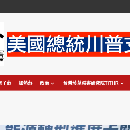
電子菸
加熱菸
政治
台灣菸草減害研究院TiTHR