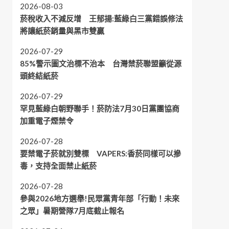
2026-08-03
菸稅收入不減反增 王郁揚:藍綠白三黨錯誤修法
將讓紙菸銷量與黑市雙贏
2026-07-29
85%警示圖文治標不治本 台灣禁菸聯盟籲從源
頭終結紙菸
2026-07-29
罕見藍綠白朝野聯手！菸防法7月30日黨團協商
加重電子煙禁令
2026-07-28
要禁電子菸就別雙標 VAPERS:香菸同樣可以摻
毒，支持全面禁止紙菸
2026-07-28
參與2026地方選舉!民眾黨青年部「行動！未來
之眾」暑期營隊7月底截止報名