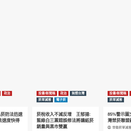
政治
投書/新聞稿
政治
無煙台灣
投書/新聞稿
菸草減害
電子菸
菸草減害
為菸防法迅速
菸稅收入不減反增 王郁揚:
85%警示
法速度快得
藍綠白三黨錯誤修法將讓紙菸
灣禁菸聯盟
銷量與黑市雙贏
世衛菸草減害