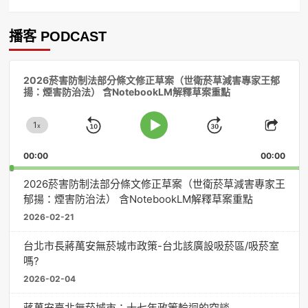
播客 PODCAST
音
2026菸害防制法部分條文修正草案（世衛菸草減害專家王郁
訊
揚：煙害防治法） 含NotebookLM解釋草案重點
播
放
1
器
x
Skip
Jump
Change
Play
Shar
Playback
This
Pause
Backward
Forward
00:00
Rate
00:00
Episo
2026菸害防制法部分條文修正草案（世衛菸草減害專家王
郁揚：煙害防治法） 含NotebookLM解釋草案重點
2026-02-21
台北市長蔣萬安無菸城市政策-台北該廣設吸菸區/吸菸室
嗎?
2026-02-04
蔣萬安臺北無菸城市：十七年政策輪迴的空談