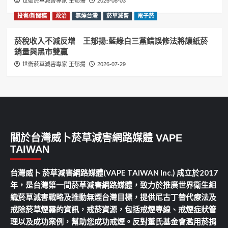
世衛菸草減害專家 王郁揚
2026-08-03
投書/新聞稿
政治
無煙台灣
菸草減害
電子菸
菸稅收入不減反增 王郁揚:藍綠白三黨錯誤修法將讓紙菸
銷量與黑市雙贏
世衛菸草減害專家 王郁揚
2026-07-29
關於台灣威卜菸草減害網路媒體 VAPE
TAIWAN
台灣威卜 菸草減害網路媒體(VAPE TAIWAN Inc.) 成立於2017
年，是台灣第一間菸草減害網路媒體，致力於推廣世界衛生組
織菸草減害戰略及推動無煙台灣目標，提供尼古丁替代療法及
戒除菸草煙霧的資訊，戒菸資源，包括戒煙專線、戒煙症狀管
理以及成功案例，幫助您成功戒煙。反對董氏基金會濫用菸捐