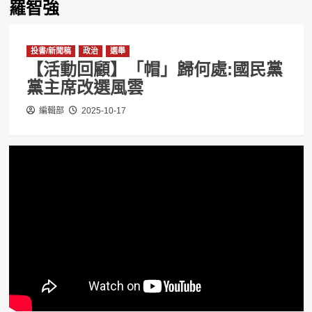
羅智強
投書/新聞稿
政治
選舉
【活動回顧】「帽」歸何處:國民黨
黨主席改選風雲
編輯部
2025-10-17