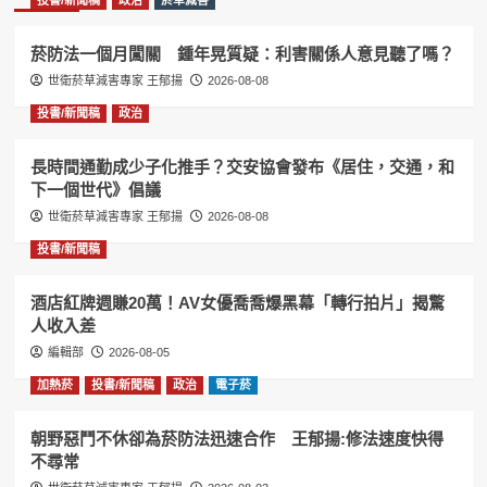
投書/新聞稿
政治
菸草減害
菸防法一個月闖關 鍾年晃質疑：利害關係人意見聽了嗎？
世衛菸草減害專家 王郁揚
2026-08-08
投書/新聞稿
政治
長時間通勤成少子化推手？交安協會發布《居住，交通，和
下一個世代》倡議
世衛菸草減害專家 王郁揚
2026-08-08
投書/新聞稿
酒店紅牌週賺20萬！AV女優喬喬爆黑幕「轉行拍片」揭驚
人收入差
編輯部
2026-08-05
加熱菸
投書/新聞稿
政治
電子菸
朝野惡鬥不休卻為菸防法迅速合作 王郁揚:修法速度快得
不尋常