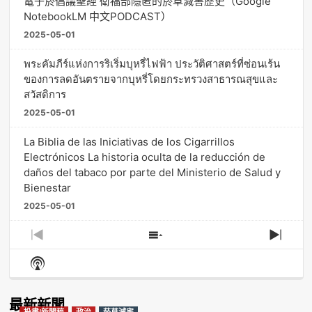
電子菸倡議聖經 衛福部隱匿的菸草減害歷史（Google
NotebookLM 中文PODCAST）
2025-05-01
พระคัมภีร์แห่งการริเริ่มบุหรี่ไฟฟ้า ประวัติศาสตร์ที่ซ่อนเร้น
ของการลดอันตรายจากบุหรี่โดยกระทรวงสาธารณสุขและ
สวัสดิการ
2025-05-01
La Biblia de las Iniciativas de los Cigarrillos
Electrónicos La historia oculta de la reducción de
daños del tabaco por parte del Ministerio de Salud y
Bienestar
2025-05-01
Previous
Show
Next
Episode
Episodes
Episo
Show
List
Podcast
Information
最新新聞