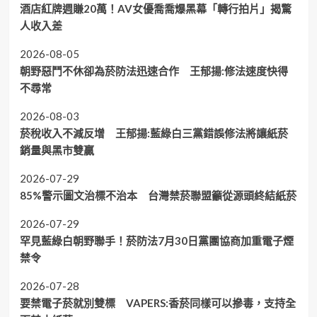
酒店紅牌週賺20萬！AV女優喬喬爆黑幕「轉行拍片」揭驚
人收入差
2026-08-05
朝野惡鬥不休卻為菸防法迅速合作 王郁揚:修法速度快得
不尋常
2026-08-03
菸稅收入不減反增 王郁揚:藍綠白三黨錯誤修法將讓紙菸
銷量與黑市雙贏
2026-07-29
85%警示圖文治標不治本 台灣禁菸聯盟籲從源頭終結紙菸
2026-07-29
罕見藍綠白朝野聯手！菸防法7月30日黨團協商加重電子煙
禁令
2026-07-28
要禁電子菸就別雙標 VAPERS:香菸同樣可以摻毒，支持全