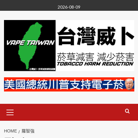
Skip
2026-08-09
to
content
Primary
Menu
HOME
羅智強