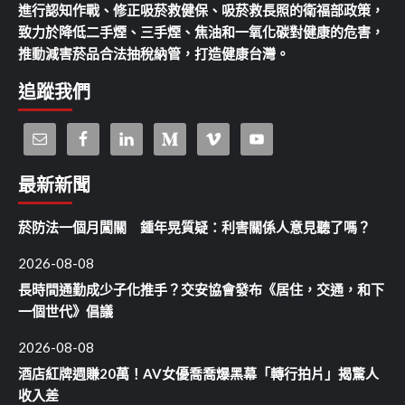
進行認知作戰、修正吸菸救健保、吸菸救長照的衛福部政策，
致力於降低二手煙、三手煙、焦油和一氧化碳對健康的危害，
推動減害菸品合法抽稅納管，打造健康台灣。
追蹤我們
最新新聞
菸防法一個月闖關 鍾年晃質疑：利害關係人意見聽了嗎？
2026-08-08
長時間通勤成少子化推手？交安協會發布《居住，交通，和下
一個世代》倡議
2026-08-08
酒店紅牌週賺20萬！AV女優喬喬爆黑幕「轉行拍片」揭驚人
收入差