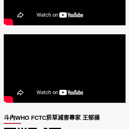
斗內WHO FCTC菸草減害專家 王郁揚