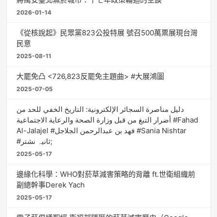
2026-01-14
《從核說起》民眾黨823公投特展 號召500萬票展現台灣
民意
2025-08-11
大罷免凸 <726,823反罷免主題曲> #大展鴻圖
2025-07-05
دليل مناصرة السجائر الإلكترونية: التاريخ الخفي للحد من
أضرار التبغ من قبل وزارة الصحة والرعاية الاجتماعية #Fahad
Al-Jalajel #فهد بن عبدالرحمن الجلاجل #Sania Nishtar
#ثانیہ نشتر;
2025-05-17
邊緣化科學：WHO對菸草減害策略的背離 ft.世衛組織前
副總幹事Derek Yach
2025-05-17