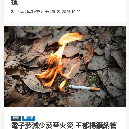
道
世衛菸草減害專家 王郁揚
2025-10-02
菸草
電子菸
電子菸減少菸蒂火災 王郁揚籲納管