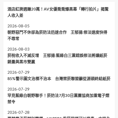
酒店紅牌週賺20萬！AV女優喬喬爆黑幕「轉行拍片」揭驚
人收入差
2026-08-05
朝野惡鬥不休卻為菸防法迅速合作 王郁揚:修法速度快得
不尋常
2026-08-03
菸稅收入不減反增 王郁揚:藍綠白三黨錯誤修法將讓紙菸
銷量與黑市雙贏
2026-07-29
85%警示圖文治標不治本 台灣禁菸聯盟籲從源頭終結紙菸
2026-07-29
罕見藍綠白朝野聯手！菸防法7月30日黨團協商加重電子煙
禁令
2026-07-28