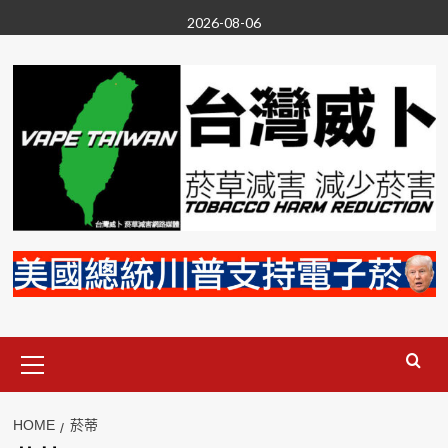
Skip
2026-08-06
to
content
Primary
Menu
HOME
菸蒂