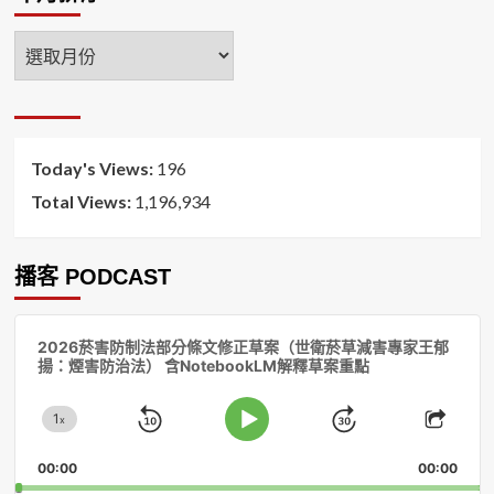
年
月
排
序
Today's Views:
196
Total Views:
1,196,934
播客 PODCAST
音
2026菸害防制法部分條文修正草案（世衛菸草減害專家王郁
訊
揚：煙害防治法） 含NotebookLM解釋草案重點
播
放
1
器
x
Skip
Jump
Change
Play
Shar
Playback
This
Pause
Backward
Forward
00:00
Rate
00:00
Episo