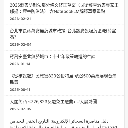
2026菸害防制法部分條文修正草案（世衛菸草減害專家王
郁揚：煙害防治法） 含NotebookLM解釋草案重點
2026-02-21
台北市長蔣萬安無菸城市政策-台北該廣設吸菸區/吸菸室
嗎?
2026-02-04
蔣萬安臺北無菸城市：十七年政策輪迴的空談
2026-01-14
《從核說起》民眾黨823公投特展 號召500萬票展現台灣
民意
2025-08-11
大罷免凸 <726,823反罷免主題曲> #大展鴻圖
2025-07-05
دليل مناصرة السجائر الإلكترونية: التاريخ الخفي للحد من
أضرار التبغ من قبل وزارة الصحة والرعاية الاجتماعية #Fahad