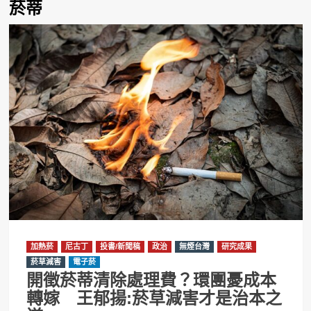
菸蒂
加熱菸
尼古丁
投書/新聞稿
政治
無煙台灣
研究成果
菸草減害
電子菸
開徵菸蒂清除處理費？環團憂成本
轉嫁 王郁揚:菸草減害才是治本之