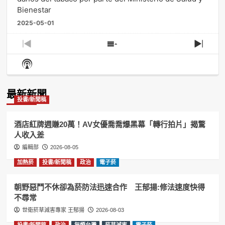
Bienestar
2025-05-01
Previous
Show
Next
Episode
Episodes
Episo
Show
List
Podcast
Information
最新新聞
投書/新聞稿
酒店紅牌週賺20萬！AV女優喬喬爆黑幕「轉行拍片」揭驚
人收入差
編輯部
2026-08-05
加熱菸
投書/新聞稿
政治
電子菸
朝野惡鬥不休卻為菸防法迅速合作 王郁揚:修法速度快得
不尋常
世衛菸草減害專家 王郁揚
2026-08-03
投書/新聞稿
政治
無煙台灣
菸草減害
電子菸