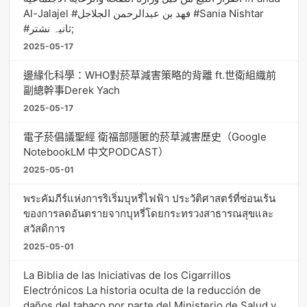
Al-Jalajel #فهد بن عبدالرحمن الجلاجل #Sania Nishtar
#ثانیہ نشتر;
2025-05-17
邊緣化科學：WHO對菸草減害策略的背離 ft.世衛組織前
副總幹事Derek Yach
2025-05-17
電子菸倡議聖經 衛福部隱匿的菸草減害歷史（Google
NotebookLM 中文PODCAST）
2025-05-01
พระคัมภีร์แห่งการริเริ่มบุหรี่ไฟฟ้า ประวัติศาสตร์ที่ซ่อนเร้น
ของการลดอันตรายจากบุหรี่โดยกระทรวงสาธารณสุขและ
สวัสดิการ
2025-05-01
La Biblia de las Iniciativas de los Cigarrillos
Electrónicos La historia oculta de la reducción de
daños del tabaco por parte del Ministerio de Salud y