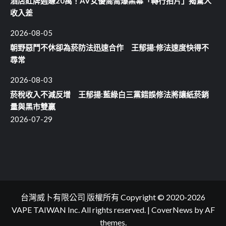
酒店紅牌週賺20萬！AV女優喬喬爆黑幕「轉行拍片」揭驚人
收入差
2026-08-05
朝野惡鬥不休卻為菸防法迅速合作 王郁揚:修法速度快得不
尋常
2026-08-03
菸稅收入不減反增 王郁揚:藍綠白三黨錯誤修法將讓紙菸銷
量與黑市雙贏
2026-07-29
台灣威卜有限公司 版權所有 Copyright © 2020-2026
VAPE TAIWAN Inc. All rights reserved.
|
CoverNews
by AF
themes.