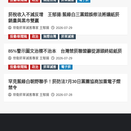
菸稅收入不減反增 王郁揚:藍綠白三黨錯誤修法將讓紙菸
銷量與黑市雙贏
世衛菸草減害專家 王郁揚
2026-07-29
投書/新聞稿
政治
無煙台灣
菸草減害
85%警示圖文治標不治本 台灣禁菸聯盟籲從源頭終結紙菸
世衛菸草減害專家 王郁揚
2026-07-29
投書/新聞稿
政治
菸草減害
電子菸
罕見藍綠白朝野聯手！菸防法7月30日黨團協商加重電子煙
禁令
世衛菸草減害專家 王郁揚
2026-07-28