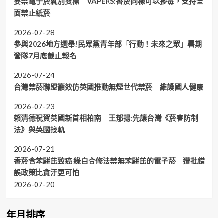
要禁電子菸就別雙標 VAPERS:香菸同樣可以摻毒，支持全
面禁止紙菸
2026-07-28
參與2026地方選舉!民眾黨青年部「行動！未來之眾」暑期
營隊7月底截止報名
2026-07-24
台灣禁菸聯盟籲效仿英國推動無煙世代禁菸 維護國人健康
2026-07-23
賴清德祝賀英國新首相柏南 王郁揚:先讓台灣《菸害防制
法》與英國接軌
2026-07-21
香菸含苯駢芘致癌 綠白合修法禁無苯駢芘的電子菸 遭批錯
誤政策比貪汙更可怕
2026-07-20
年月排序