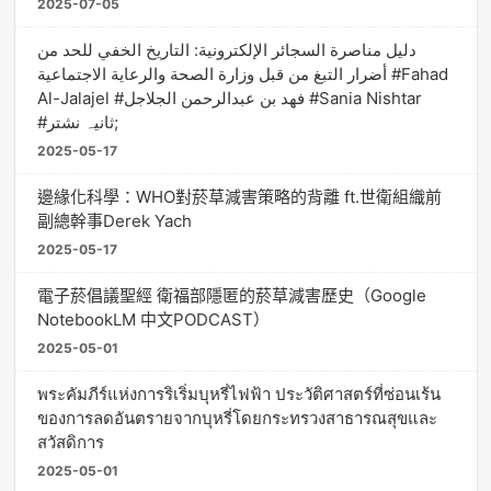
2025-07-05
دليل مناصرة السجائر الإلكترونية: التاريخ الخفي للحد من
أضرار التبغ من قبل وزارة الصحة والرعاية الاجتماعية #Fahad
Al-Jalajel #فهد بن عبدالرحمن الجلاجل #Sania Nishtar
#ثانیہ نشتر;
2025-05-17
邊緣化科學：WHO對菸草減害策略的背離 ft.世衛組織前
副總幹事Derek Yach
2025-05-17
電子菸倡議聖經 衛福部隱匿的菸草減害歷史（Google
NotebookLM 中文PODCAST）
2025-05-01
พระคัมภีร์แห่งการริเริ่มบุหรี่ไฟฟ้า ประวัติศาสตร์ที่ซ่อนเร้น
ของการลดอันตรายจากบุหรี่โดยกระทรวงสาธารณสุขและ
สวัสดิการ
2025-05-01