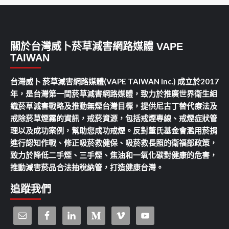
關於台灣威卜菸草減害網路媒體 VAPE
TAIWAN
台灣威卜 菸草減害網路媒體(VAPE TAIWAN Inc.) 成立於2017
年，是台灣第一間菸草減害網路媒體，致力於推廣世界衛生組
織菸草減害戰略及推動無煙台灣目標，提供尼古丁替代療法及
戒除菸草煙霧的資訊，戒菸資源，包括戒煙專線、戒煙症狀管
理以及成功案例，幫助您成功戒煙。反對董氏基金會濫用菸捐
進行認知作戰、修正吸菸救健保、吸菸救長照的衛福部政策，
致力於降低二手煙、三手煙、焦油和一氧化碳對健康的危害，
推動減害菸品合法抽稅納管，打造健康台灣。
追蹤我們