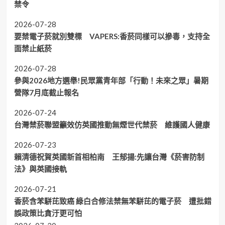
禁令
2026-07-28
要禁電子菸就別雙標 VAPERS:香菸同樣可以摻毒，支持全
面禁止紙菸
2026-07-28
參與2026地方選舉!民眾黨青年部「行動！未來之眾」暑期
營隊7月底截止報名
2026-07-24
台灣禁菸聯盟籲效仿英國推動無煙世代禁菸 維護國人健康
2026-07-23
賴清德祝賀英國新首相柏南 王郁揚:先讓台灣《菸害防制
法》與英國接軌
2026-07-21
香菸含苯駢芘致癌 綠白合修法禁無苯駢芘的電子菸 遭批錯
誤政策比貪汙更可怕