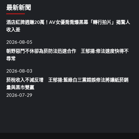
最新新聞
酒店紅牌週賺20萬！AV女優喬喬爆黑幕「轉行拍片」揭驚人
收入差
2026-08-05
朝野惡鬥不休卻為菸防法迅速合作 王郁揚:修法速度快得不
尋常
2026-08-03
菸稅收入不減反增 王郁揚:藍綠白三黨錯誤修法將讓紙菸銷
量與黑市雙贏
2026-07-29