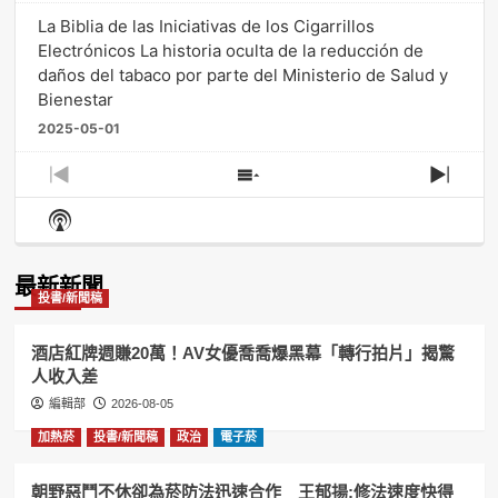
La Biblia de las Iniciativas de los Cigarrillos
Electrónicos La historia oculta de la reducción de
daños del tabaco por parte del Ministerio de Salud y
Bienestar
2025-05-01
Previous
Show
Next
Episode
Episodes
Episo
Show
List
Podcast
Information
最新新聞
投書/新聞稿
酒店紅牌週賺20萬！AV女優喬喬爆黑幕「轉行拍片」揭驚
人收入差
編輯部
2026-08-05
加熱菸
投書/新聞稿
政治
電子菸
朝野惡鬥不休卻為菸防法迅速合作 王郁揚:修法速度快得