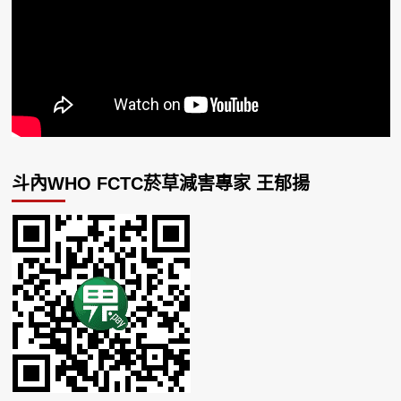
斗內WHO FCTC菸草減害專家 王郁揚