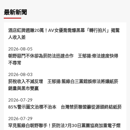
最新新聞
酒店紅牌週賺20萬！AV女優喬喬爆黑幕「轉行拍片」揭驚
人收入差
2026-08-05
朝野惡鬥不休卻為菸防法迅速合作 王郁揚:修法速度快得
不尋常
2026-08-03
菸稅收入不減反增 王郁揚:藍綠白三黨錯誤修法將讓紙菸
銷量與黑市雙贏
2026-07-29
85%警示圖文治標不治本 台灣禁菸聯盟籲從源頭終結紙菸
2026-07-29
罕見藍綠白朝野聯手！菸防法7月30日黨團協商加重電子煙