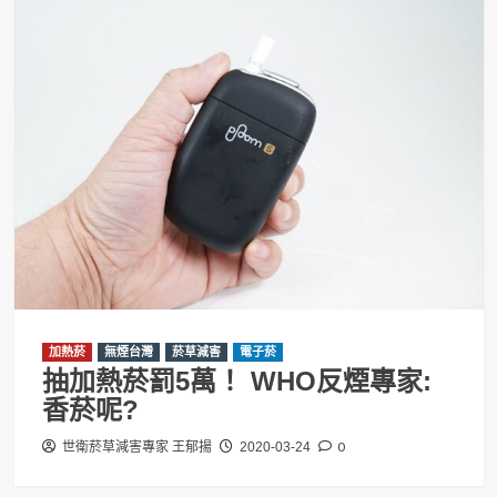
加熱菸
無煙台灣
菸草減害
電子菸
抽加熱菸罰5萬！ WHO反煙專家:
香菸呢?
0
世衛菸草減害專家 王郁揚
2020-03-24