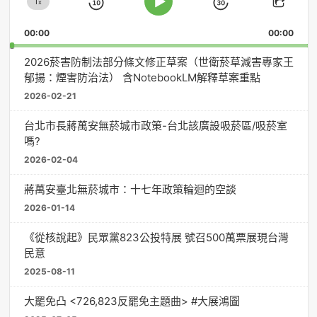
1
器
x
Skip
Jump
Change
Play
Shar
Playback
This
Pause
Backward
Forward
00:00
Rate
00:00
Episo
2026菸害防制法部分條文修正草案（世衛菸草減害專家王
郁揚：煙害防治法） 含NotebookLM解釋草案重點
2026-02-21
台北市長蔣萬安無菸城市政策-台北該廣設吸菸區/吸菸室
嗎?
2026-02-04
蔣萬安臺北無菸城市：十七年政策輪迴的空談
2026-01-14
《從核說起》民眾黨823公投特展 號召500萬票展現台灣
民意
2025-08-11
大罷免凸 <726,823反罷免主題曲> #大展鴻圖