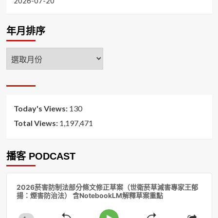
2026-07-20
年月排序
年
月
排
序
Today's Views:
130
Total Views:
1,197,471
播客 PODCAST
音
2026菸害防制法部分條文修正草案（世衛菸草減害專家王郁
訊
揚：煙害防治法） 含NotebookLM解釋草案重點
播
放