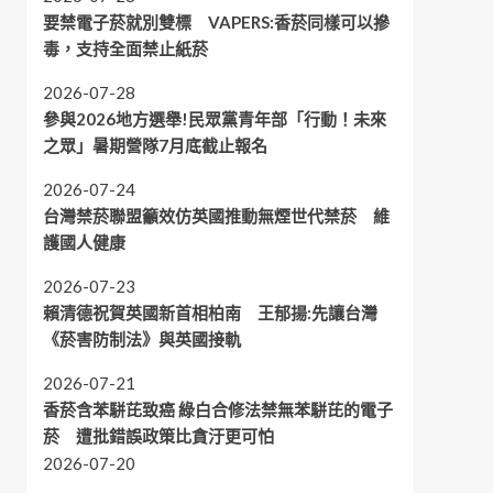
要禁電子菸就別雙標 VAPERS:香菸同樣可以摻
毒，支持全面禁止紙菸
2026-07-28
參與2026地方選舉!民眾黨青年部「行動！未來
之眾」暑期營隊7月底截止報名
2026-07-24
台灣禁菸聯盟籲效仿英國推動無煙世代禁菸 維
護國人健康
2026-07-23
賴清德祝賀英國新首相柏南 王郁揚:先讓台灣
《菸害防制法》與英國接軌
2026-07-21
香菸含苯駢芘致癌 綠白合修法禁無苯駢芘的電子
菸 遭批錯誤政策比貪汙更可怕
2026-07-20