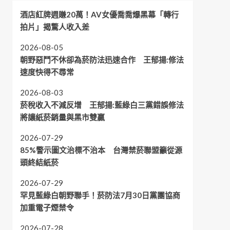
酒店紅牌週賺20萬！AV女優喬喬爆黑幕「轉行
拍片」揭驚人收入差
2026-08-05
朝野惡鬥不休卻為菸防法迅速合作 王郁揚:修法
速度快得不尋常
2026-08-03
菸稅收入不減反增 王郁揚:藍綠白三黨錯誤修法
將讓紙菸銷量與黑市雙贏
2026-07-29
85%警示圖文治標不治本 台灣禁菸聯盟籲從源
頭終結紙菸
2026-07-29
罕見藍綠白朝野聯手！菸防法7月30日黨團協商
加重電子煙禁令
2026-07-28