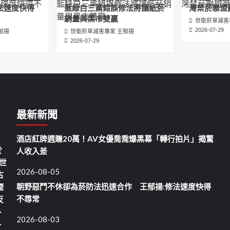
法速度快得
藍綠白三黨錯誤修法將讓紙菸
灣禁菸聯盟
銷量與黑市雙贏
世衛菸草減害
2026-07-29
郁揚
世衛菸草減害專家 王郁揚
2026-07-29
最新新聞
酒店紅牌週賺20萬！AV女優喬喬爆黑幕「轉行拍片」揭驚
於
人收入差
世
2026-08-05
古
朝野惡鬥不休卻為菸防法迅速合作 王郁揚:修法速度快得
煙
不尋常
反
、
2026-08-03
、