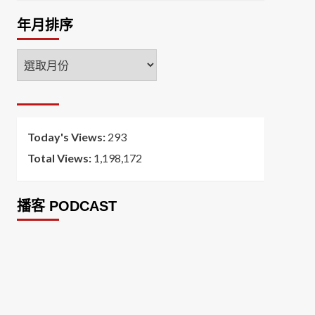
年月排序
年
月
排
序
Today's Views:
293
Total Views:
1,198,172
播客 PODCAST
2026菸害防制法部分條文修正草案（世衛菸草
減害專家王郁揚：煙害防治法） 含