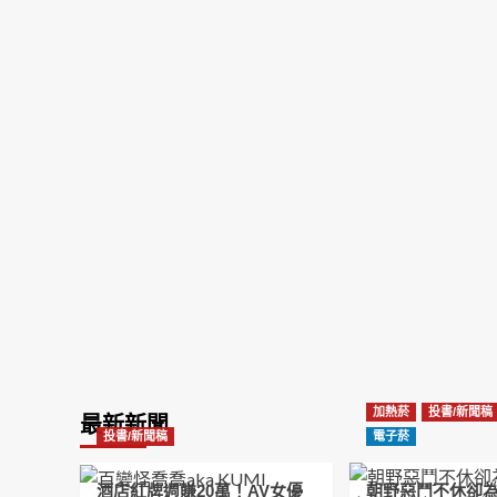
加熱菸
投書/新聞稿
最新新聞
投書/新聞稿
電子菸
酒店紅牌週賺20萬！AV女優
朝野惡鬥不休卻