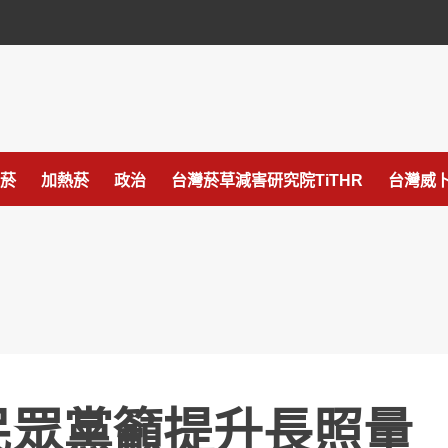
菸
加熱菸
政治
台灣菸草減害研究院TiTHR
台灣威卜
民眾黨籲提升長照量