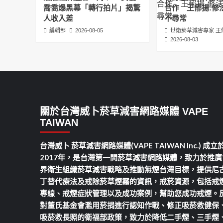
喬喬爆黑幕「轉行拍片」揭驚
合作 王郁揚:修
人收入差
不尋常
編輯部
2026-08-05
世衛菸草減害專家 王
2026-08-03
關於台灣威卜菸草減害網路媒體 VAPE
TAIWAN
台灣威卜 菸草減害網路媒體(VAPE TAIWAN Inc.) 成立
2017年，是台灣第一間菸草減害網路媒體，致力於推廣
界衛生組織菸草減害戰略及推動無煙台灣目標，提供尼
丁替代療法及戒除菸草煙霧的資訊，戒菸資源，包括戒
專線、戒煙症狀管理以及成功案例，幫助您成功戒煙。
對董氏基金會濫用菸捐進行認知作戰、修正吸菸救健保
吸菸救長照的衛福部政策，致力於降低二手煙、三手煙