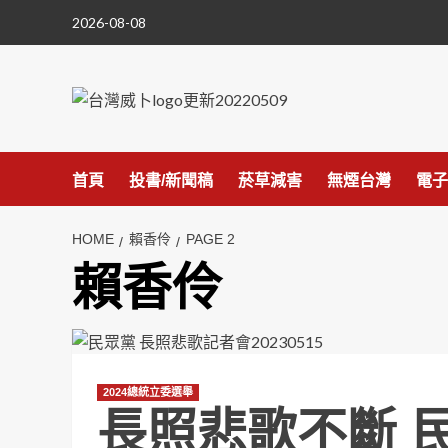
Skip
2026-08-08
to
content
首頁
投書/新聞稿
菸草減害
無煙台灣
電子
HOME
賴香伶
PAGE 2
賴香伶
2024總統立委選舉
長照悲歌不斷 