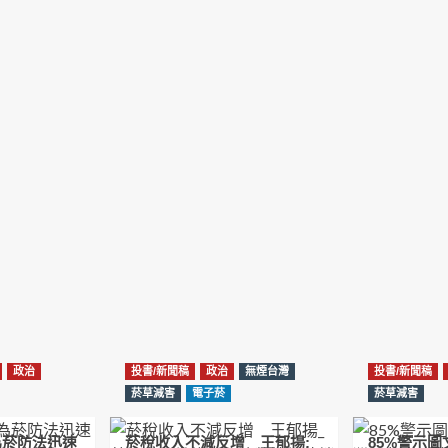
政治
投書/新聞稿
政治
無煙台灣
投書/新聞稿
菸草減害
電子菸
菸草減害
為菸防法迅速
菸稅收入不減反增 王郁揚:
85%警示