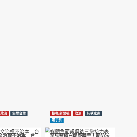
NotebookLM解釋草案重點
2026-02-21
台北市長蔣萬安無菸城市政策-台北該廣設吸菸
區/吸菸室嗎?
2026-02-04
蔣萬安臺北無菸城市：十七年政策輪迴的空談
2026-01-14
《從核說起》民眾黨823公投特展 號召500萬
票展現台灣民意
2025-08-11
Previous
Show
Next
Episode
Episodes
Episode
Show
大罷免凸 <726,823反罷免主題曲> #大展鴻圖
List
Podcast
2025-07-05
Information
政治
無煙台灣
投書/新聞稿
政治
菸草減害
دليل مناصرة السجائر الإلكترونية: التاريخ الخفي
電子菸
للحد من أضرار التبغ من قبل وزارة الصحة والرعاية
الاجتماعية #Fahad Al-Jalajel #فهد بن
圖文治標不治本 台
罕見藍綠白朝野聯手！菸防法