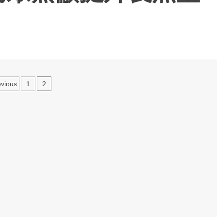
文
2
evious
1
章
分
頁