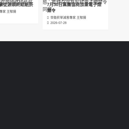
عبدالرحمن الجلاجل #Sania Nishtar #ثانیہ نشتر;
籲從源頭終結紙菸
7月30日黨團協商加重電子煙
2025-05-17
禁令
專家 王郁揚
世衛菸草減害專家 王郁揚
邊緣化科學：WHO對菸草減害策略的背離 ft.世
2026-07-28
衛組織前副總幹事Derek Yach
2025-05-17
電子菸倡議聖經 衛福部隱匿的菸草減害歷史
（Google NotebookLM 中文PODCAST）
2025-05-01
พระคัมภีร์แห่งการริเริ่มบุหรี่ไฟฟ้า ประวัติศาสตร์
ที่ซ่อนเร้นของการลดอันตรายจากบุหรี่โดย
กระทรวงสาธารณสุขและสวัสดิการ
2025-05-01
La Biblia de las Iniciativas de los Cigarrillos
Electrónicos La historia oculta de la
reducción de daños del tabaco por parte
del Ministerio de Salud y Bienestar