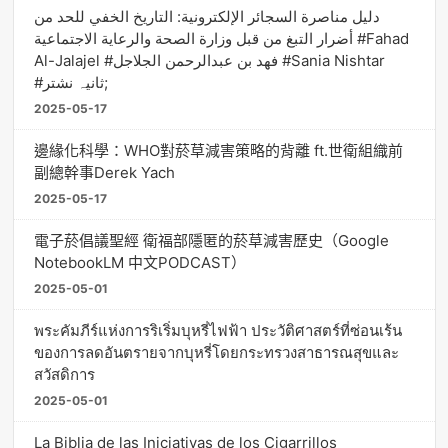
دليل مناصرة السجائر الإلكترونية: التاريخ الخفي للحد من
أضرار التبغ من قبل وزارة الصحة والرعاية الاجتماعية #Fahad
Al-Jalajel #فهد بن عبدالرحمن الجلاجل #Sania Nishtar
#ثانیہ نشتر;
2025-05-17
邊緣化科學：WHO對菸草減害策略的背離 ft.世衛組織前
副總幹事Derek Yach
2025-05-17
電子菸倡議聖經 衛福部隱匿的菸草減害歷史（Google
NotebookLM 中文PODCAST）
2025-05-01
พระคัมภีร์แห่งการริเริ่มบุหรี่ไฟฟ้า ประวัติศาสตร์ที่ซ่อนเร้น
ของการลดอันตรายจากบุหรี่โดยกระทรวงสาธารณสุขและ
สวัสดิการ
2025-05-01
La Biblia de las Iniciativas de los Cigarrillos