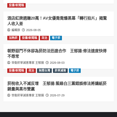
投書/新聞稿
酒店紅牌週賺20萬！AV女優喬喬爆黑幕「轉行拍片」揭驚
人收入差
編輯部
2026-08-05
加熱菸
投書/新聞稿
政治
電子菸
朝野惡鬥不休卻為菸防法迅速合作 王郁揚:修法速度快得
不尋常
世衛菸草減害專家 王郁揚
2026-08-03
投書/新聞稿
政治
無煙台灣
菸草減害
電子菸
菸稅收入不減反增 王郁揚:藍綠白三黨錯誤修法將讓紙菸
銷量與黑市雙贏
世衛菸草減害專家 王郁揚
2026-07-29