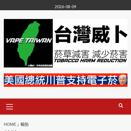
Skip
2026-08-09
to
content
Primary
Menu
HOME
輪胎