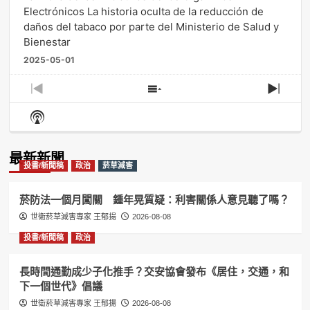
Electrónicos La historia oculta de la reducción de
daños del tabaco por parte del Ministerio de Salud y
Bienestar
2025-05-01
Previous
Show
Next
Episode
Episodes
Episo
Show
List
Podcast
Information
最新新聞
投書/新聞稿
政治
菸草減害
菸防法一個月闖關 鍾年晃質疑：利害關係人意見聽了嗎？
世衛菸草減害專家 王郁揚
2026-08-08
投書/新聞稿
政治
長時間通勤成少子化推手？交安協會發布《居住，交通，和
下一個世代》倡議
世衛菸草減害專家 王郁揚
2026-08-08