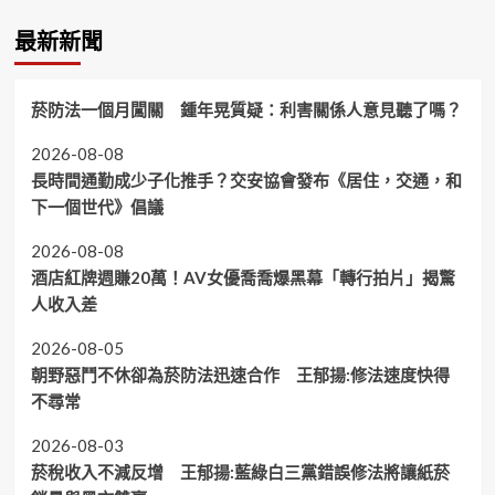
最新新聞
菸防法一個月闖關 鍾年晃質疑：利害關係人意見聽了嗎？
2026-08-08
長時間通勤成少子化推手？交安協會發布《居住，交通，和
下一個世代》倡議
2026-08-08
酒店紅牌週賺20萬！AV女優喬喬爆黑幕「轉行拍片」揭驚
人收入差
2026-08-05
朝野惡鬥不休卻為菸防法迅速合作 王郁揚:修法速度快得
不尋常
2026-08-03
菸稅收入不減反增 王郁揚:藍綠白三黨錯誤修法將讓紙菸