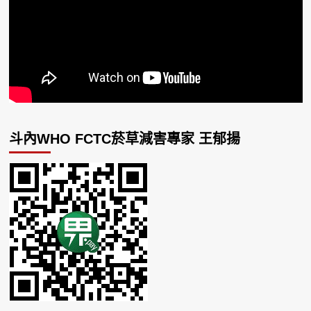
斗內WHO FCTC菸草減害專家 王郁揚