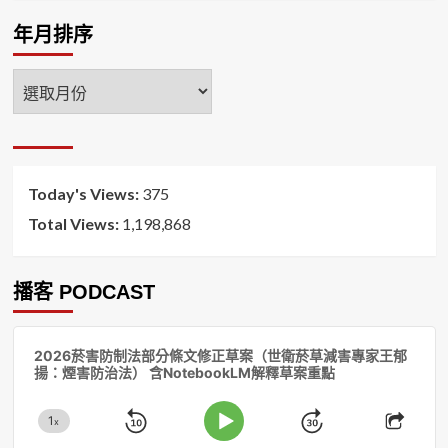
年月排序
年
月
排
序
Today's Views:
375
Total Views:
1,198,868
播客 PODCAST
音
2026菸害防制法部分條文修正草案（世衛菸草減害專家王郁
訊
揚：煙害防治法） 含NotebookLM解釋草案重點
播
放
1
器
x
Skip
Jump
Change
Play
Shar