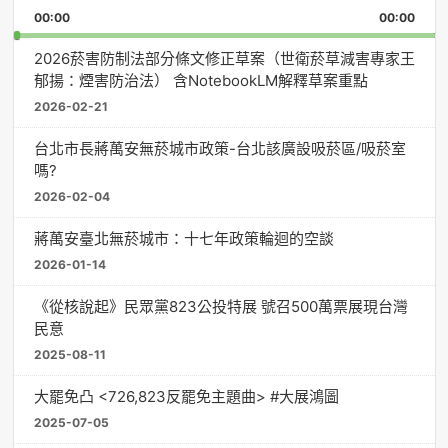
Playback
This
Pause
Backward
Forward
00:00
Rate
00:00
Episo
2026菸害防制法部分條文修正草案（世衛菸草減害專家王
郁揚：煙害防治法） 含NotebookLM解釋草案重點
2026-02-21
台北市長蔣萬安無菸城市政策-台北該廣設吸菸區/吸菸室
嗎?
2026-02-04
蔣萬安臺北無菸城市：十七年政策輪迴的空談
2026-01-14
《從核說起》民眾黨823公投特展 號召500萬票展現台灣
民意
2025-08-11
大罷免凸 <726,823反罷免主題曲> #大展鴻圖
2025-07-05