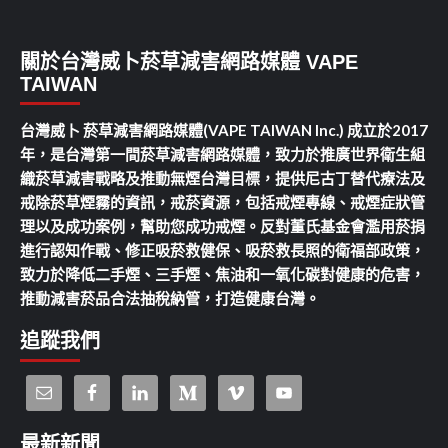
關於台灣威卜菸草減害網路媒體 VAPE
TAIWAN
台灣威卜 菸草減害網路媒體(VAPE TAIWAN Inc.) 成立於2017
年，是台灣第一間菸草減害網路媒體，致力於推廣世界衛生組
織菸草減害戰略及推動無煙台灣目標，提供尼古丁替代療法及
戒除菸草煙霧的資訊，戒菸資源，包括戒煙專線、戒煙症狀管
理以及成功案例，幫助您成功戒煙。反對董氏基金會濫用菸捐
進行認知作戰、修正吸菸救健保、吸菸救長照的衛福部政策，
致力於降低二手煙、三手煙、焦油和一氧化碳對健康的危害，
推動減害菸品合法抽稅納管，打造健康台灣。
追蹤我們
最新新聞