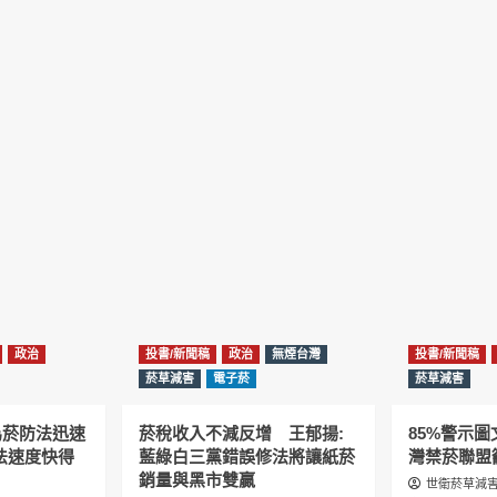
政治
投書/新聞稿
政治
無煙台灣
投書/新聞稿
菸草減害
電子菸
菸草減害
為菸防法迅速
菸稅收入不減反增 王郁揚:
85%警示
法速度快得
藍綠白三黨錯誤修法將讓紙菸
灣禁菸聯盟
銷量與黑市雙贏
世衛菸草減害