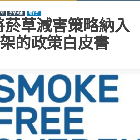
菸草
菸草減害
電子菸
將菸草減害策略納入
架的政策白皮書