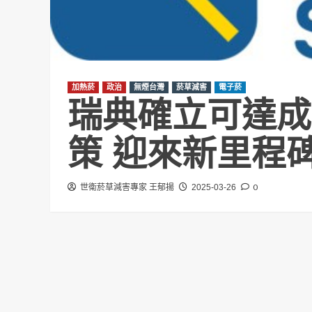
加熱菸
政治
無煙台灣
菸草減害
電子菸
瑞典確立可達成
策 迎來新里程
0
世衛菸草減害專家 王郁揚
2025-03-26