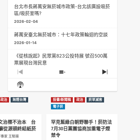
台北市長蔣萬安無菸城市政策-台北該廣設吸菸
區/吸菸室嗎?
2026-02-04
蔣萬安臺北無菸城市：十七年政策輪迴的空談
2026-01-14
《從核說起》民眾黨823公投特展 號召500萬
票展現台灣民意
2025-08-11
Previous
Show
Next
Episode
Episodes
Episode
Show
大罷免凸 <726,823反罷免主題曲> #大展鴻圖
List
Podcast
2025-07-05
Information
政治
無煙台灣
投書/新聞稿
政治
菸草減害
دليل مناصرة السجائر الإلكترونية: التاريخ الخفي
電子菸
للحد من أضرار التبغ من قبل وزارة الصحة والرعاية
الاجتماعية #Fahad Al-Jalajel #فهد بن
圖文治標不治本 台
罕見藍綠白朝野聯手！菸防法
عبدالرحمن الجلاجل #Sania Nishtar #ثانیہ نشتر;
籲從源頭終結紙菸
7月30日黨團協商加重電子煙
2025-05-17
禁令
專家 王郁揚