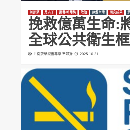
加熱菸
尼古丁
投書/新聞稿
政治
無煙台灣
研究成果
挽救億萬生命:
全球公共衛生框
世衛菸草減害專家 王郁揚
2025-10-21