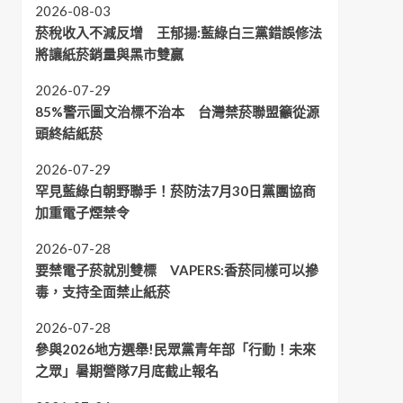
2026-08-03
菸稅收入不減反增 王郁揚:藍綠白三黨錯誤修法
將讓紙菸銷量與黑市雙贏
2026-07-29
85%警示圖文治標不治本 台灣禁菸聯盟籲從源
頭終結紙菸
2026-07-29
罕見藍綠白朝野聯手！菸防法7月30日黨團協商
加重電子煙禁令
2026-07-28
要禁電子菸就別雙標 VAPERS:香菸同樣可以摻
毒，支持全面禁止紙菸
2026-07-28
參與2026地方選舉!民眾黨青年部「行動！未來
之眾」暑期營隊7月底截止報名