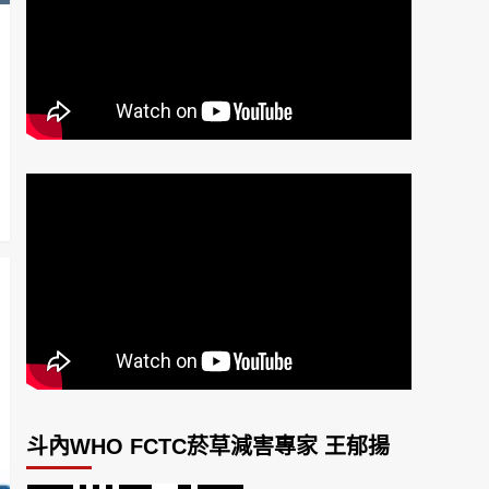
斗內WHO FCTC菸草減害專家 王郁揚