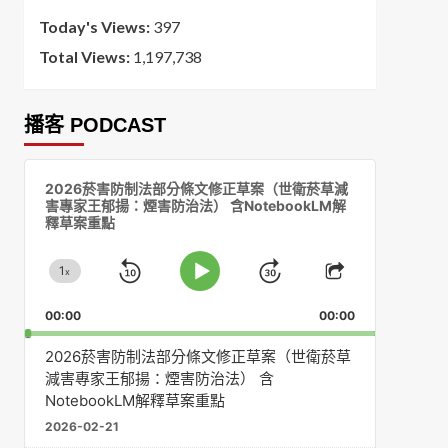
Today's Views:
397
Total Views:
1,197,738
播客 PODCAST
音
2026菸害防制法部分條文修正草案（世衛菸草減
訊
害專家王郁揚：煙害防治法） 含NotebookLM解
播
釋草案重點
放
器
1
x
Skip
Jump
Change
Play
Share
Playback
This
Pause
Backward
Forward
00:00
Rate
00:00
Episode
2026菸害防制法部分條文修正草案（世衛菸草
減害專家王郁揚：煙害防治法） 含
NotebookLM解釋草案重點
2026-02-21