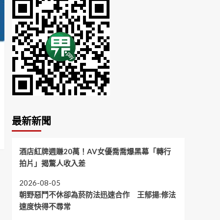
最新新聞
酒店紅牌週賺20萬！AV女優喬喬爆黑幕「轉行
拍片」揭驚人收入差
2026-08-05
朝野惡鬥不休卻為菸防法迅速合作 王郁揚:修法
速度快得不尋常