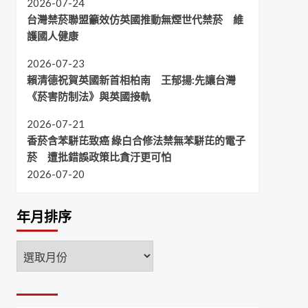
2026-07-24
台灣禁菸聯盟籲效仿英國推動無煙世代禁菸 維
護國人健康
2026-07-23
賴清德祝賀英國新首相柏南 王郁揚:先讓台灣
《菸害防制法》與英國接軌
2026-07-21
香菸含苯駢芘致癌 綠白合修法禁無苯駢芘的電子
菸 遭批錯誤政策比貪汙更可怕
2026-07-20
年月排序
年
月
排
序