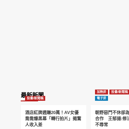
加熱菸
投書/新聞稿
最新新聞
投書/新聞稿
電子菸
酒店紅牌週賺20萬！AV女優
朝野惡鬥不休卻
喬喬爆黑幕「轉行拍片」揭驚
合作 王郁揚:修
人收入差
不尋常