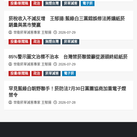
投書/新聞稿
政治
無煙台灣
菸草減害
電子菸
菸稅收入不減反增 王郁揚:藍綠白三黨錯誤修法將讓紙菸
銷量與黑市雙贏
世衛菸草減害專家 王郁揚
2026-07-29
投書/新聞稿
政治
無煙台灣
菸草減害
85%警示圖文治標不治本 台灣禁菸聯盟籲從源頭終結紙菸
世衛菸草減害專家 王郁揚
2026-07-29
投書/新聞稿
政治
菸草減害
電子菸
罕見藍綠白朝野聯手！菸防法7月30日黨團協商加重電子煙
禁令
世衛菸草減害專家 王郁揚
2026-07-28