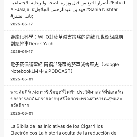
أضرار التبغ من قبل وزارة الصحة والرعاية الاجتماعية #Fahad
Al-Jalajel #فهد بن عبدالرحمن الجلاجل #Sania Nishtar
#ثانیہ نشتر;
2025-05-17
邊緣化科學：WHO對菸草減害策略的背離 ft.世衛組織前
副總幹事Derek Yach
2025-05-17
電子菸倡議聖經 衛福部隱匿的菸草減害歷史（Google
NotebookLM 中文PODCAST）
2025-05-01
พระคัมภีร์แห่งการริเริ่มบุหรี่ไฟฟ้า ประวัติศาสตร์ที่ซ่อนเร้น
ของการลดอันตรายจากบุหรี่โดยกระทรวงสาธารณสุขและ
สวัสดิการ
2025-05-01
La Biblia de las Iniciativas de los Cigarrillos
Electrónicos La historia oculta de la reducción de