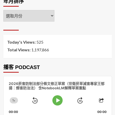
年月排序
年
月
排
序
Today's Views:
525
Total Views:
1,197,866
播客 PODCAST
音
2026菸害防制法部分條文修正草案（世衛菸草減害專家王郁
訊
揚：煙害防治法） 含NotebookLM解釋草案重點
播
放
1
器
x
Skip
Jump
Change
Play
Shar
Playback
This
Pause
Backward
Forward
00:00
Rate
00:00
Episo