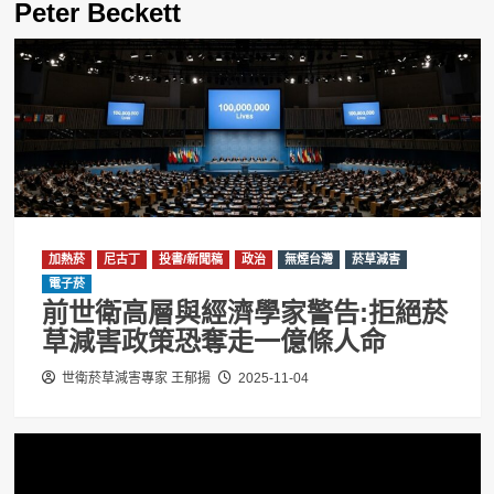
Peter Beckett
加熱菸
尼古丁
投書/新聞稿
政治
無煙台灣
菸草減害
電子菸
前世衛高層與經濟學家警告:拒絕菸
草減害政策恐奪走一億條人命
世衛菸草減害專家 王郁揚
2025-11-04