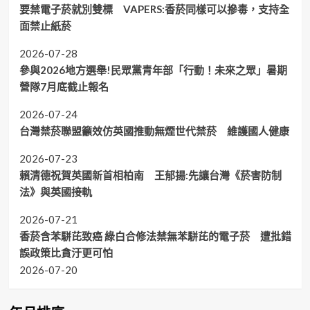
要禁電子菸就別雙標 VAPERS:香菸同樣可以摻毒，支持全
面禁止紙菸
2026-07-28
參與2026地方選舉!民眾黨青年部「行動！未來之眾」暑期
營隊7月底截止報名
2026-07-24
台灣禁菸聯盟籲效仿英國推動無煙世代禁菸 維護國人健康
2026-07-23
賴清德祝賀英國新首相柏南 王郁揚:先讓台灣《菸害防制
法》與英國接軌
2026-07-21
香菸含苯駢芘致癌 綠白合修法禁無苯駢芘的電子菸 遭批錯
誤政策比貪汙更可怕
2026-07-20