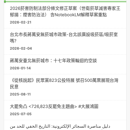
2026菸害防制法部分條文修正草案（世衛菸草減害專家王
郁揚：煙害防治法） 含NotebookLM解釋草案重點
2026-02-21
台北市長蔣萬安無菸城市政策-台北該廣設吸菸區/吸菸室
嗎?
2026-02-04
蔣萬安臺北無菸城市：十七年政策輪迴的空談
2026-01-14
《從核說起》民眾黨823公投特展 號召500萬票展現台灣
民意
2025-08-11
大罷免凸 <726,823反罷免主題曲> #大展鴻圖
2025-07-05
دليل مناصرة السجائر الإلكترونية: التاريخ الخفي للحد من