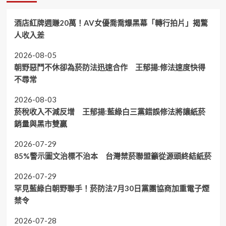
酒店紅牌週賺20萬！AV女優喬喬爆黑幕「轉行拍片」揭驚
人收入差
2026-08-05
朝野惡鬥不休卻為菸防法迅速合作 王郁揚:修法速度快得
不尋常
2026-08-03
菸稅收入不減反增 王郁揚:藍綠白三黨錯誤修法將讓紙菸
銷量與黑市雙贏
2026-07-29
85%警示圖文治標不治本 台灣禁菸聯盟籲從源頭終結紙菸
2026-07-29
罕見藍綠白朝野聯手！菸防法7月30日黨團協商加重電子煙
禁令
2026-07-28