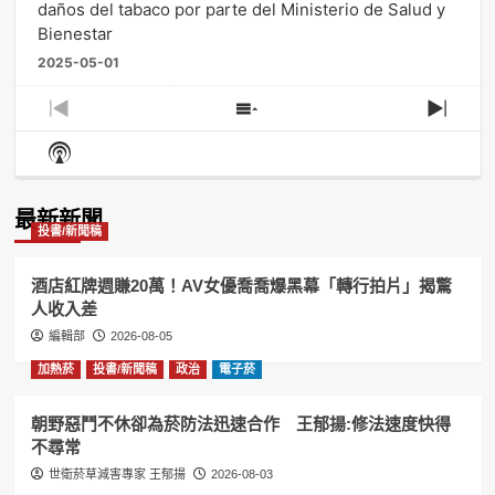
daños del tabaco por parte del Ministerio de Salud y
Bienestar
2025-05-01
Previous
Show
Next
Episode
Episodes
Episo
Show
List
Podcast
Information
最新新聞
投書/新聞稿
酒店紅牌週賺20萬！AV女優喬喬爆黑幕「轉行拍片」揭驚
人收入差
編輯部
2026-08-05
加熱菸
投書/新聞稿
政治
電子菸
朝野惡鬥不休卻為菸防法迅速合作 王郁揚:修法速度快得
不尋常
世衛菸草減害專家 王郁揚
2026-08-03