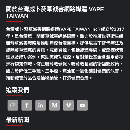
關於台灣威卜菸草減害網路媒體 VAPE
TAIWAN
台灣威卜 菸草減害網路媒體(VAPE TAIWAN Inc.) 成立於2017
年，是台灣第一間菸草減害網路媒體，致力於推廣世界衛生組
織菸草減害戰略及推動無煙台灣目標，提供尼古丁替代療法及
戒除菸草煙霧的資訊，戒菸資源，包括戒煙專線、戒煙症狀管
理以及成功案例，幫助您成功戒煙。反對董氏基金會濫用菸捐
進行認知作戰、修正吸菸救健保、吸菸救長照的衛福部政策，
致力於降低二手煙、三手煙、焦油和一氧化碳對健康的危害，
推動減害菸品合法抽稅納管，打造健康台灣。
追蹤我們
最新新聞