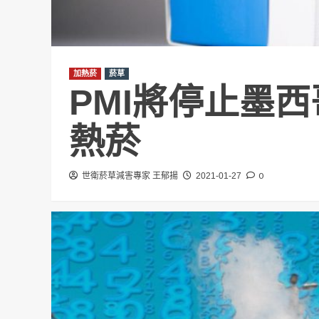
加熱菸
菸草
PMI將停止墨
熱菸
0
世衛菸草減害專家 王郁揚
2021-01-27