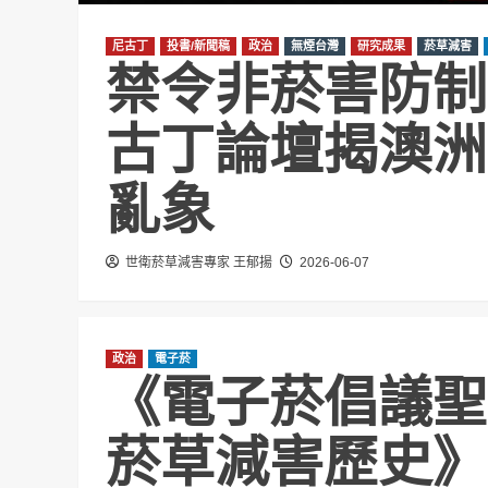
尼古丁
投書/新聞稿
政治
無煙台灣
研究成果
菸草減害
禁令非菸害防制
古丁論壇揭澳洲
亂象
世衛菸草減害專家 王郁揚
2026-06-07
政治
電子菸
《電子菸倡議聖
菸草減害歷史》