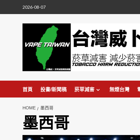
Skip
2026-08-07
to
content
首頁
投書/新聞稿
菸草減害
無煙台灣
HOME
墨西哥
墨西哥