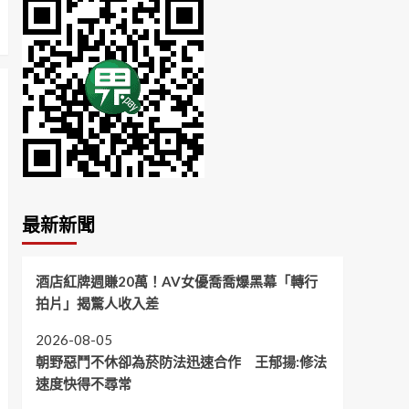
最新新聞
酒店紅牌週賺20萬！AV女優喬喬爆黑幕「轉行
拍片」揭驚人收入差
2026-08-05
朝野惡鬥不休卻為菸防法迅速合作 王郁揚:修法
速度快得不尋常