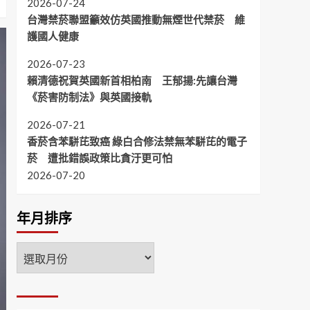
2026-07-24
台灣禁菸聯盟籲效仿英國推動無煙世代禁菸 維
護國人健康
2026-07-23
賴清德祝賀英國新首相柏南 王郁揚:先讓台灣
《菸害防制法》與英國接軌
2026-07-21
香菸含苯駢芘致癌 綠白合修法禁無苯駢芘的電子
菸 遭批錯誤政策比貪汙更可怕
2026-07-20
年月排序
年
月
排
序