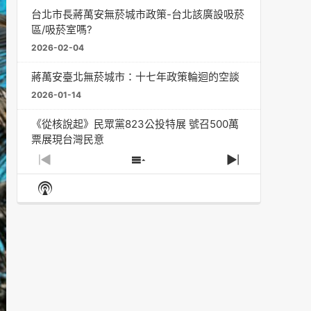
台北市長蔣萬安無菸城市政策-台北該廣設吸菸
區/吸菸室嗎?
2026-02-04
蔣萬安臺北無菸城市：十七年政策輪迴的空談
2026-01-14
《從核說起》民眾黨823公投特展 號召500萬
票展現台灣民意
2025-08-11
Previous
Show
Next
Episode
Episodes
Episode
Show
大罷免凸 <726,823反罷免主題曲> #大展鴻圖
List
Podcast
2025-07-05
Information
دليل مناصرة السجائر الإلكترونية: التاريخ الخفي
للحد من أضرار التبغ من قبل وزارة الصحة والرعاية
الاجتماعية #Fahad Al-Jalajel #فهد بن
عبدالرحمن الجلاجل #Sania Nishtar #ثانیہ نشتر;
2025-05-17