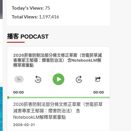
Today's Views:
75
Total Views:
1,197,416
播客 PODCAST
音
2026菸害防制法部分條文修正草案（世衛菸草減
訊
害專家王郁揚：煙害防治法） 含NotebookLM解
播
釋草案重點
放
器
1
x
Skip
Jump
Change
Play
Share
Playback
This
Pause
Backward
Forward
00:00
Rate
00:00
Episode
2026菸害防制法部分條文修正草案（世衛菸草
減害專家王郁揚：煙害防治法） 含
NotebookLM解釋草案重點
2026-02-21