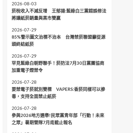
2026-08-03
菸稅收入不減反增 王郁揚:藍綠白三黨錯誤修法
將讓紙菸銷量與黑市雙贏
2026-07-29
85%警示圖文治標不治本 台灣禁菸聯盟籲從源
頭終結紙菸
2026-07-29
罕見藍綠白朝野聯手！菸防法7月30日黨團協商
加重電子煙禁令
2026-07-28
要禁電子菸就別雙標 VAPERS:香菸同樣可以摻
毒，支持全面禁止紙菸
2026-07-28
參與2026地方選舉!民眾黨青年部「行動！未來
之眾」暑期營隊7月底截止報名