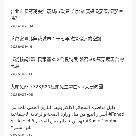
台北市長蔣萬安無菸城市政策-台北該廣設吸菸區/吸菸室
嗎?
2026-02-04
蔣萬安臺北無菸城市：十七年政策輪迴的空談
2026-01-14
《從核說起》民眾黨823公投特展 號召500萬票展現台灣
民意
2025-08-11
大罷免凸 <726,823反罷免主題曲> #大展鴻圖
2025-07-05
دليل مناصرة السجائر الإلكترونية: التاريخ الخفي للحد من
أضرار التبغ من قبل وزارة الصحة والرعاية الاجتماعية #Fahad
Al-Jalajel #فهد بن عبدالرحمن الجلاجل #Sania Nishtar
#ثانیہ نشتر;
2025-05-17