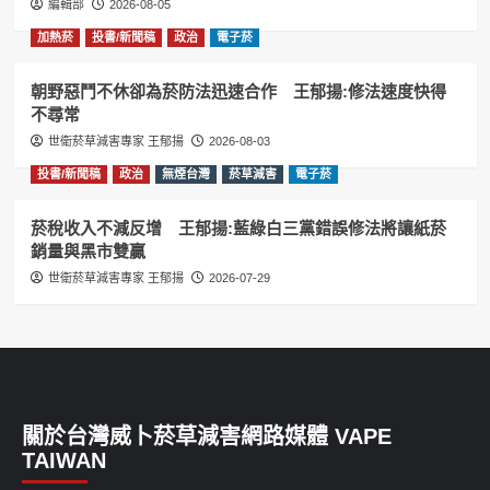
編輯部
2026-08-05
加熱菸
投書/新聞稿
政治
電子菸
朝野惡鬥不休卻為菸防法迅速合作 王郁揚:修法速度快得
不尋常
世衛菸草減害專家 王郁揚
2026-08-03
投書/新聞稿
政治
無煙台灣
菸草減害
電子菸
菸稅收入不減反增 王郁揚:藍綠白三黨錯誤修法將讓紙菸
銷量與黑市雙贏
世衛菸草減害專家 王郁揚
2026-07-29
關於台灣威卜菸草減害網路媒體 VAPE
TAIWAN