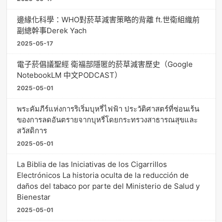
邊緣化科學：WHO對菸草減害策略的背離 ft.世衛組織前
副總幹事Derek Yach
2025-05-17
電子菸倡議聖經 衛福部隱匿的菸草減害歷史（Google
NotebookLM 中文PODCAST）
2025-05-01
พระคัมภีร์แห่งการริเริ่มบุหรี่ไฟฟ้า ประวัติศาสตร์ที่ซ่อนเร้น
ของการลดอันตรายจากบุหรี่โดยกระทรวงสาธารณสุขและ
สวัสดิการ
2025-05-01
La Biblia de las Iniciativas de los Cigarrillos
Electrónicos La historia oculta de la reducción de
daños del tabaco por parte del Ministerio de Salud y
Bienestar
2025-05-01