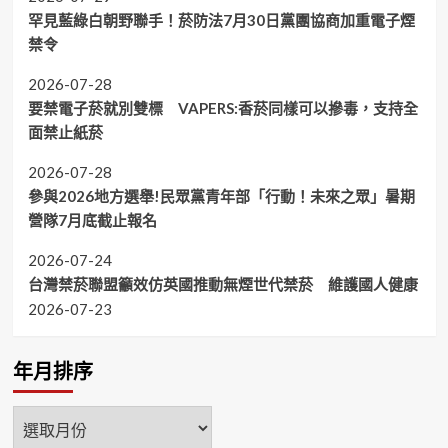
罕見藍綠白朝野聯手！菸防法7月30日黨團協商加重電子煙
禁令
2026-07-28
要禁電子菸就別雙標 VAPERS:香菸同樣可以摻毒，支持全
面禁止紙菸
2026-07-28
參與2026地方選舉!民眾黨青年部「行動！未來之眾」暑期
營隊7月底截止報名
2026-07-24
台灣禁菸聯盟籲效仿英國推動無煙世代禁菸 維護國人健康
2026-07-23
年月排序
年
月