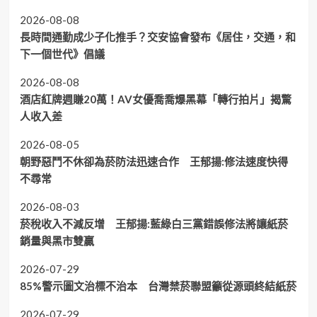
2026-08-08
長時間通勤成少子化推手？交安協會發布《居住，交通，和
下一個世代》倡議
2026-08-08
酒店紅牌週賺20萬！AV女優喬喬爆黑幕「轉行拍片」揭驚
人收入差
2026-08-05
朝野惡鬥不休卻為菸防法迅速合作 王郁揚:修法速度快得
不尋常
2026-08-03
菸稅收入不減反增 王郁揚:藍綠白三黨錯誤修法將讓紙菸
銷量與黑市雙贏
2026-07-29
85%警示圖文治標不治本 台灣禁菸聯盟籲從源頭終結紙菸
2026-07-29