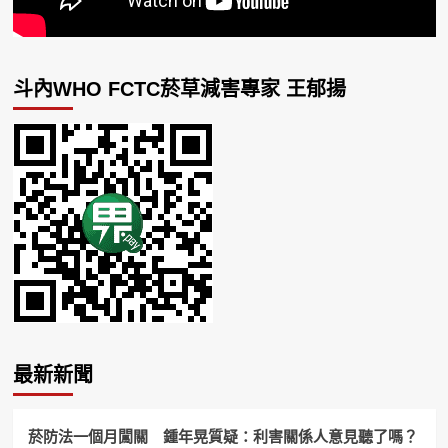
斗內WHO FCTC菸草減害專家 王郁揚
最新新聞
菸防法一個月闖關 鍾年晃質疑：利害關係人意見聽了嗎？