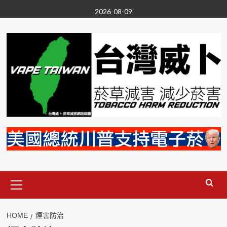
Skip
2026-08-09
to
content
Primary
Menu
HOME
煙害防治