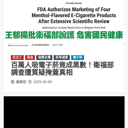
尼古丁
政治
無煙台灣
菸草減害
電子菸
百萬人吸電子菸竟成黑數！衛福部
調查遭質疑掩蓋真相
編輯部
2025-06-09