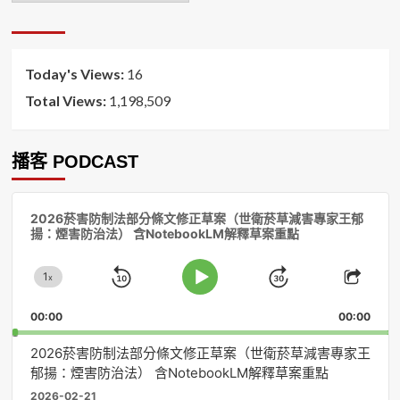
排
序
Today's Views:
16
Total Views:
1,198,509
播客 PODCAST
音
2026菸害防制法部分條文修正草案（世衛菸草減害專家王郁
訊
揚：煙害防治法） 含NotebookLM解釋草案重點
播
放
1
器
x
Skip
Jump
Change
Play
Shar
Playback
This
Pause
Backward
Forward
00:00
Rate
00:00
Episo
2026菸害防制法部分條文修正草案（世衛菸草減害專家王
郁揚：煙害防治法） 含NotebookLM解釋草案重點
2026-02-21