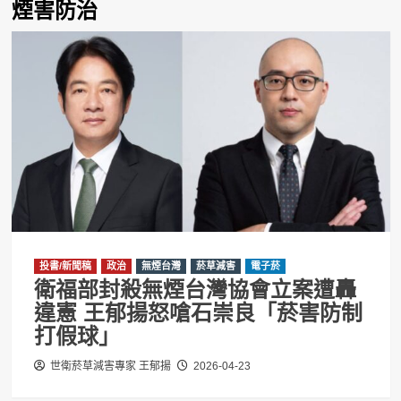
煙害防治
投書/新聞稿
政治
無煙台灣
菸草減害
電子菸
衛福部封殺無煙台灣協會立案遭轟
違憲 王郁揚怒嗆石崇良「菸害防制
打假球」
世衛菸草減害專家 王郁揚
2026-04-23