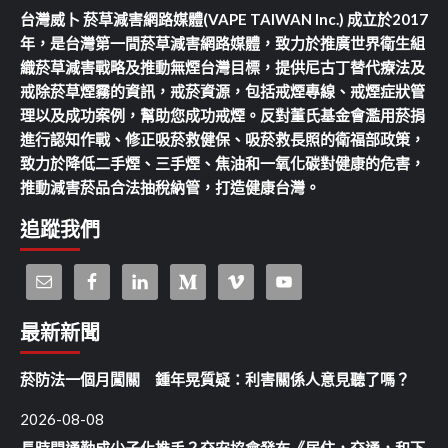
台灣威卜 菸草減害網路媒體(VAPE TAIWAN Inc.) 成立於2017
年，是台灣第一間菸草減害網路媒體，致力於推廣世界衛生組
織菸草減害戰略及推動無煙台灣目標，提供尼古丁替代療法及
戒除菸草煙霧的資訊，戒菸資源，包括戒煙專線、戒煙症狀管
理以及成功案例，幫助您成功戒煙。反對董氏基金會濫用菸捐
進行認知作戰、修正吸菸救健保、吸菸救長照的衛福部政策，
致力於降低二手煙、三手煙、焦油和一氧化碳對健康的危害，
推動減害菸品合法抽稅納管，打造健康台灣。
追蹤我們
最新新聞
菸防法一個月闖關 鍾年晃質疑：利害關係人意見聽了嗎？
2026-08-08