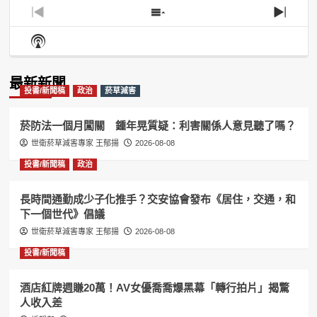
Previous
Show
Next
Episode
Episodes
Episo
Show
List
Podcast
Information
最新新聞
投書/新聞稿
政治
菸草減害
菸防法一個月闖關 鍾年晃質疑：利害關係人意見聽了嗎？
世衛菸草減害專家 王郁揚
2026-08-08
投書/新聞稿
政治
長時間通勤成少子化推手？交安協會發布《居住，交通，和
下一個世代》倡議
世衛菸草減害專家 王郁揚
2026-08-08
投書/新聞稿
酒店紅牌週賺20萬！AV女優喬喬爆黑幕「轉行拍片」揭驚
人收入差