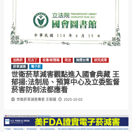
加熱菸
尼古丁
投書/新聞稿
政治
無煙台灣
研究成果
菸草減害
電子菸
世衛菸草減害觀點進入國會典藏 王
郁揚:法制局、預算中心及立委監督
菸害防制法都應看
世衛菸草減害專家 王郁揚
2025-10-03