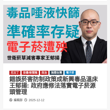
尼古丁
投書/新聞稿
政治
無煙台灣
電子菸
錯誤菸害防制政策成新興毒品溫床
王郁揚: 政府應修法落實電子菸源
頭管理
編輯部
2025-12-12