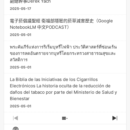
副總幹事Derek Yach
2025-05-17
電子菸倡議聖經 衛福部隱匿的菸草減害歷史（Google
NotebookLM 中文PODCAST）
2025-05-01
พระคัมภีร์แห่งการริเริ่มบุหรี่ไฟฟ้า ประวัติศาสตร์ที่ซ่อนเร้น
ของการลดอันตรายจากบุหรี่โดยกระทรวงสาธารณสุขและ
สวัสดิการ
2025-05-01
La Biblia de las Iniciativas de los Cigarrillos
Electrónicos La historia oculta de la reducción de
daños del tabaco por parte del Ministerio de Salud y
Bienestar
2025-05-01
Previous
Show
Next
Episode
Episodes
Episo
Show