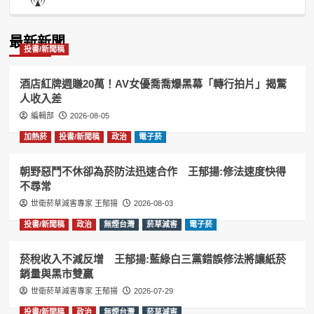
List
Podcast
Information
最新新聞
投書/新聞稿
酒店紅牌週賺20萬！AV女優喬喬爆黑幕「轉行拍片」揭驚
人收入差
編輯部
2026-08-05
加熱菸
投書/新聞稿
政治
電子菸
朝野惡鬥不休卻為菸防法迅速合作 王郁揚:修法速度快得
不尋常
世衛菸草減害專家 王郁揚
2026-08-03
投書/新聞稿
政治
無煙台灣
菸草減害
電子菸
菸稅收入不減反增 王郁揚:藍綠白三黨錯誤修法將讓紙菸
銷量與黑市雙贏
世衛菸草減害專家 王郁揚
2026-07-29
投書/新聞稿
政治
無煙台灣
菸草減害