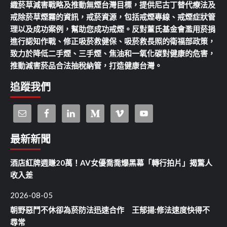
織菸草減害戰略及推動無煙台灣目標，提供尼古丁替代療法及
戒除菸草煙霧的資訊，戒菸資源，包括戒煙專線、戒煙症狀管
理以及成功案例，幫助您成功戒煙。反對董氏基金會濫用菸捐
進行認知作戰、修正吸菸救健保、吸菸救長照的衛福部政策，
致力於降低二手煙、三手煙、焦油和一氧化碳對健康的危害，
推動減害菸品合法抽稅納管，打造健康台灣。
追蹤我們
最新新聞
酒店紅牌週賺20萬！AV女優喬喬爆黑幕「轉行拍片」揭驚人
收入差
2026-08-05
朝野惡鬥不休卻為菸防法迅速合作 王郁揚:修法速度快得不
尋常