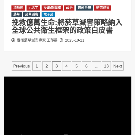
加熱菸
尼古丁
投書/新聞稿
政治
無煙台灣
研究成果
菸草
菸草減害
電子菸
挽救億萬生命:將菸草減害策略納入
全球公共衛生框架的政策白皮書
世衛菸草減害專家 王郁揚
2025-10-21
文
3
...
Previous
1
2
4
5
6
13
Next
章
分
頁