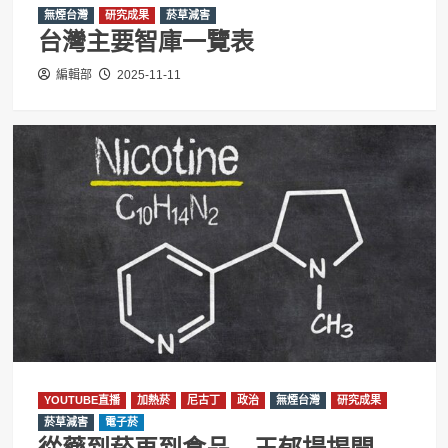
無煙台灣
研究成果
菸草減害
台灣主要智庫一覽表
編輯部
2025-11-11
YOUTUBE直播
加熱菸
尼古丁
政治
無煙台灣
研究成果
菸草減害
電子菸