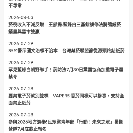
不尋常
2026-08-03
菸稅收入不減反增 王郁揚:藍綠白三黨錯誤修法將讓紙菸
銷量與黑市雙贏
2026-07-29
85%警示圖文治標不治本 台灣禁菸聯盟籲從源頭終結紙菸
2026-07-29
罕見藍綠白朝野聯手！菸防法7月30日黨團協商加重電子煙
禁令
2026-07-28
要禁電子菸就別雙標 VAPERS:香菸同樣可以摻毒，支持全
面禁止紙菸
2026-07-28
參與2026地方選舉!民眾黨青年部「行動！未來之眾」暑期
營隊7月底截止報名