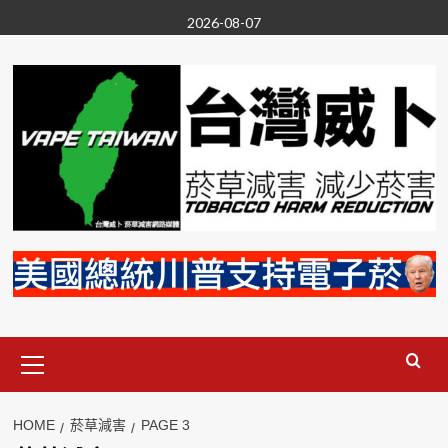
Skip
2026-08-07
to
content
Primary
Menu
HOME
菸草減害
PAGE 3