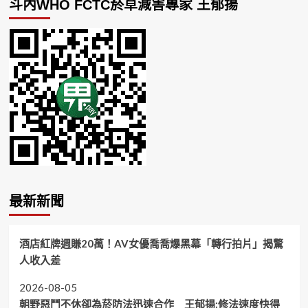
斗內WHO FCTC菸草減害專家 王郁揚
最新新聞
酒店紅牌週賺20萬！AV女優喬喬爆黑幕「轉行拍片」揭驚
人收入差
2026-08-05
朝野惡鬥不休卻為菸防法迅速合作 王郁揚:修法速度快得