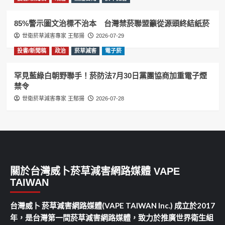
85%警示圖文治標不治本 台灣禁菸聯盟籲從源頭終結紙菸
世衛菸草減害專家 王郁揚
2026-07-29
投書/新聞稿
政治
菸草減害
電子菸
罕見藍綠白朝野聯手！菸防法7月30日黨團協商加重電子煙
禁令
世衛菸草減害專家 王郁揚
2026-07-28
關於台灣威卜菸草減害網路媒體 VAPE
TAIWAN
台灣威卜 菸草減害網路媒體(VAPE TAIWAN Inc.) 成立於2017
年，是台灣第一間菸草減害網路媒體，致力於推廣世界衛生組