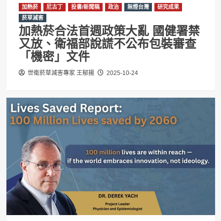
加熱菸
尼古丁
投書/新聞稿
政治
無煙台灣
研究成果
菸草減害
加熱菸合法首週政策大亂 國健署禁
又放、衛福部說謊不公布包裝審查
「機密」文件
世衛菸草減害專家 王郁揚
2025-10-24