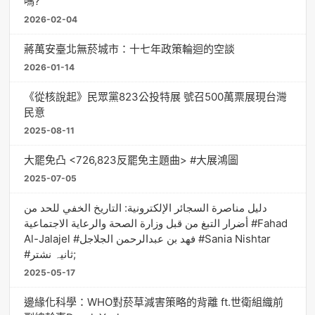
嗎?
2026-02-04
蔣萬安臺北無菸城市：十七年政策輪迴的空談
2026-01-14
《從核說起》民眾黨823公投特展 號召500萬票展現台灣
民意
2025-08-11
大罷免凸 <726,823反罷免主題曲> #大展鴻圖
2025-07-05
دليل مناصرة السجائر الإلكترونية: التاريخ الخفي للحد من
أضرار التبغ من قبل وزارة الصحة والرعاية الاجتماعية #Fahad
Al-Jalajel #فهد بن عبدالرحمن الجلاجل #Sania Nishtar
#ثانیہ نشتر;
2025-05-17
邊緣化科學：WHO對菸草減害策略的背離 ft.世衛組織前