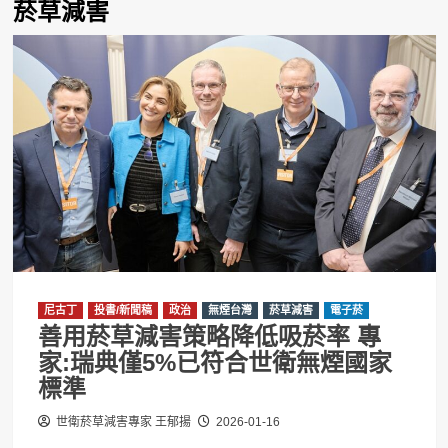
菸草減害
尼古丁
投書/新聞稿
政治
無煙台灣
菸草減害
電子菸
善用菸草減害策略降低吸菸率 專
家:瑞典僅5%已符合世衛無煙國家
標準
世衛菸草減害專家 王郁揚
2026-01-16