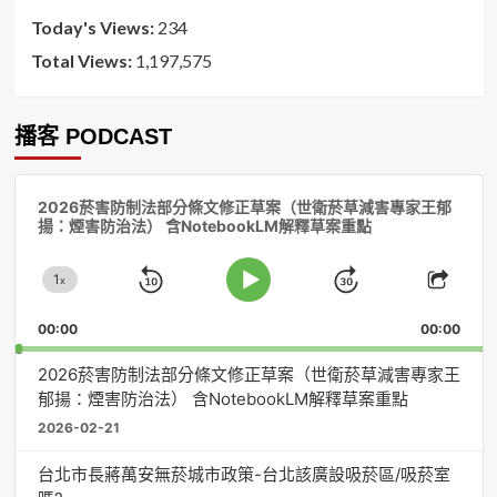
Today's Views:
234
Total Views:
1,197,575
播客 PODCAST
音
2026菸害防制法部分條文修正草案（世衛菸草減害專家王郁
訊
揚：煙害防治法） 含NotebookLM解釋草案重點
播
放
1
器
x
Skip
Jump
Change
Play
Shar
Playback
This
Pause
Backward
Forward
00:00
Rate
00:00
Episo
2026菸害防制法部分條文修正草案（世衛菸草減害專家王
郁揚：煙害防治法） 含NotebookLM解釋草案重點
2026-02-21
台北市長蔣萬安無菸城市政策-台北該廣設吸菸區/吸菸室