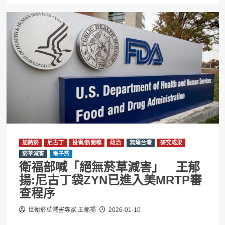
加熱菸
尼古丁
投書/新聞稿
政治
無煙台灣
研究成果
菸草減害
電子菸
衛福部喊「絕無菸草減害」 王郁
揚:尼古丁袋ZYN已進入美MRTP審
查程序
世衛菸草減害專家 王郁揚
2026-01-10