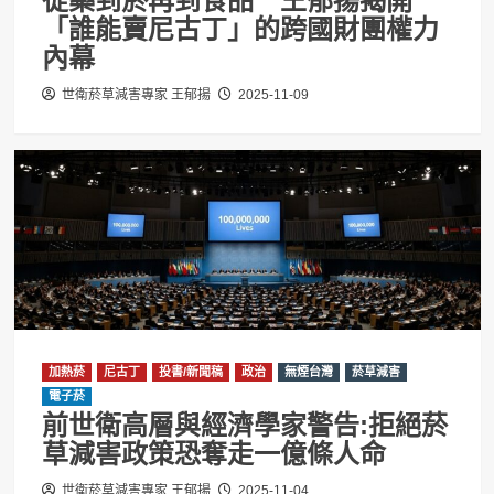
從藥到菸再到食品 王郁揚揭開
「誰能賣尼古丁」的跨國財團權力
內幕
世衛菸草減害專家 王郁揚
2025-11-09
加熱菸
尼古丁
投書/新聞稿
政治
無煙台灣
菸草減害
電子菸
前世衛高層與經濟學家警告:拒絕菸
草減害政策恐奪走一億條人命
世衛菸草減害專家 王郁揚
2025-11-04