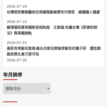
2026-07-24
台灣禁菸聯盟籲效仿英國推動無煙世代禁菸 維護國人健康
2026-07-23
賴清德祝賀英國新首相柏南 王郁揚:先讓台灣《菸害防制
法》與英國接軌
2026-07-21
香菸含苯駢芘致癌 綠白合修法禁無苯駢芘的電子菸 遭批錯
誤政策比貪汙更可怕
2026-07-20
年月排序
年
月
排
序