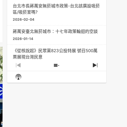
台北市長蔣萬安無菸城市政策-台北該廣設吸菸
區/吸菸室嗎?
2026-02-04
蔣萬安臺北無菸城市：十七年政策輪迴的空談
2026-01-14
《從核說起》民眾黨823公投特展 號召500萬
票展現台灣民意
2025-08-11
Previous
Show
Next
Episode
Episodes
Episode
Show
大罷免凸 <726,823反罷免主題曲> #大展鴻圖
List
Podcast
2025-07-05
Information
دليل مناصرة السجائر الإلكترونية: التاريخ الخفي
للحد من أضرار التبغ من قبل وزارة الصحة والرعاية
الاجتماعية #Fahad Al-Jalajel #فهد بن
عبدالرحمن الجلاجل #Sania Nishtar #ثانیہ نشتر;
2025-05-17