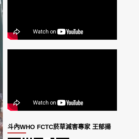
斗內WHO FCTC菸草減害專家 王郁揚