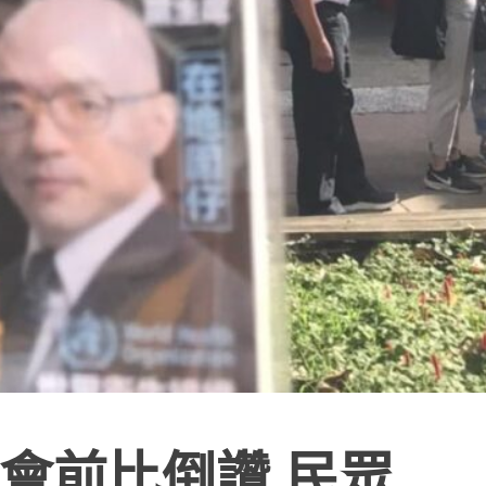
會前比倒讚 民眾