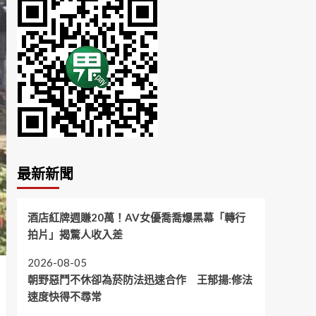
最新新聞
酒店紅牌週賺20萬！AV女優喬喬爆黑幕「轉行
拍片」揭驚人收入差
2026-08-05
朝野惡鬥不休卻為菸防法迅速合作 王郁揚:修法
速度快得不尋常