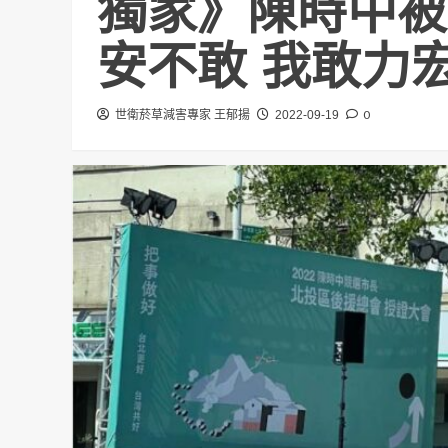
獨家》陳時中被
安不敢 我敢力
0
世衛菸草減害專家 王郁揚
2022-09-19