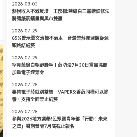
2026-08-03
菸稅收入不減反增 王郁揚:藍綠白三黨錯誤修法
將讓紙菸銷量與黑市雙贏
2026-07-29
85%警示圖文治標不治本 台灣禁菸聯盟籲從源
頭終結紙菸
2026-07-29
罕見藍綠白朝野聯手！菸防法7月30日黨團協商
加重電子煙禁令
2026-07-28
要禁電子菸就別雙標 VAPERS:香菸同樣可以摻
毒，支持全面禁止紙菸
2026-07-28
參與2026地方選舉!民眾黨青年部「行動！未來
之眾」暑期營隊7月底截止報名