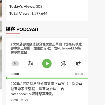
Today's Views:
303
Total Views:
1,197,644
播客 PODCAST
音
2026菸害防制法部分條文修正草案（世衛菸草減
訊
害專家王郁揚：煙害防治法） 含NotebookLM解
播
釋草案重點
放
器
1
x
Skip
Jump
Change
Play
Share
Playback
This
Pause
Backward
Forward
00:00
Rate
00:00
Episode
2026菸害防制法部分條文修正草案（世衛菸草
減害專家王郁揚：煙害防治法） 含
NotebookLM解釋草案重點
2026-02-21