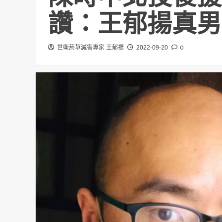
讚：王郁揚真男
0
世衛菸草減害專家 王郁揚
2022-09-20