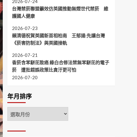
2026-07-24
台灣禁菸聯盟籲效仿英國推動無煙世代禁菸 維
護國人健康
2026-07-23
賴清德祝賀英國新首相柏南 王郁揚:先讓台灣
《菸害防制法》與英國接軌
2026-07-21
香菸含苯駢芘致癌 綠白合修法禁無苯駢芘的電子
菸 遭批錯誤政策比貪汙更可怕
2026-07-20
年月排序
年
月
排
序