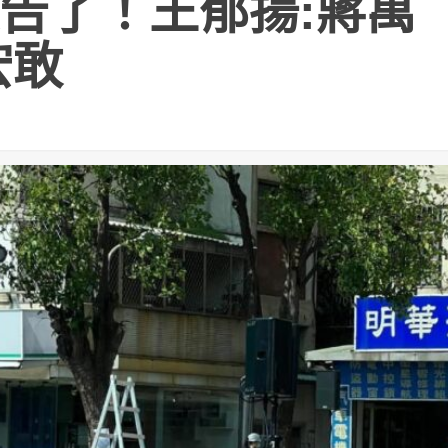
告了！王郁揚:蔣萬
宏敢