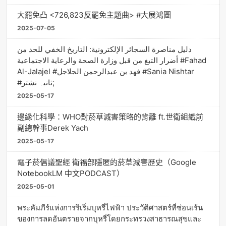
大罷免凸 <726,823反罷免主題曲> #大展鴻圖
2025-07-05
دليل مناصرة السجائر الإلكترونية: التاريخ الخفي للحد من
أضرار التبغ من قبل وزارة الصحة والرعاية الاجتماعية #Fahad
Al-Jalajel #فهد بن عبدالرحمن الجلاجل #Sania Nishtar
#ثانیہ نشتر;
2025-05-17
邊緣化科學：WHO對菸草減害策略的背離 ft.世衛組織前
副總幹事Derek Yach
2025-05-17
電子菸倡議聖經 衛福部隱匿的菸草減害歷史（Google
NotebookLM 中文PODCAST）
2025-05-01
พระคัมภีร์แห่งการริเริ่มบุหรี่ไฟฟ้า ประวัติศาสตร์ที่ซ่อนเร้น
ของการลดอันตรายจากบุหรี่โดยกระทรวงสาธารณสุขและ