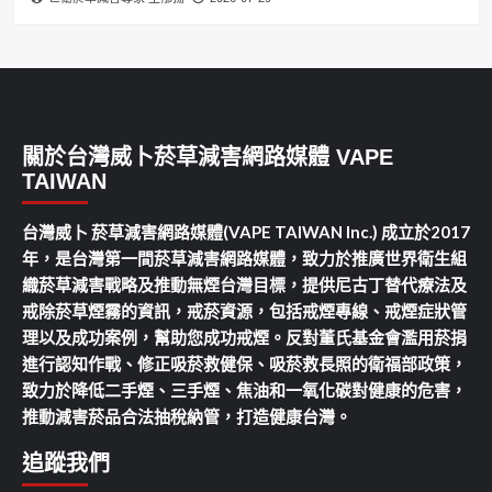
關於台灣威卜菸草減害網路媒體 VAPE
TAIWAN
台灣威卜 菸草減害網路媒體(VAPE TAIWAN Inc.) 成立於2017
年，是台灣第一間菸草減害網路媒體，致力於推廣世界衛生組
織菸草減害戰略及推動無煙台灣目標，提供尼古丁替代療法及
戒除菸草煙霧的資訊，戒菸資源，包括戒煙專線、戒煙症狀管
理以及成功案例，幫助您成功戒煙。反對董氏基金會濫用菸捐
進行認知作戰、修正吸菸救健保、吸菸救長照的衛福部政策，
致力於降低二手煙、三手煙、焦油和一氧化碳對健康的危害，
推動減害菸品合法抽稅納管，打造健康台灣。
追蹤我們