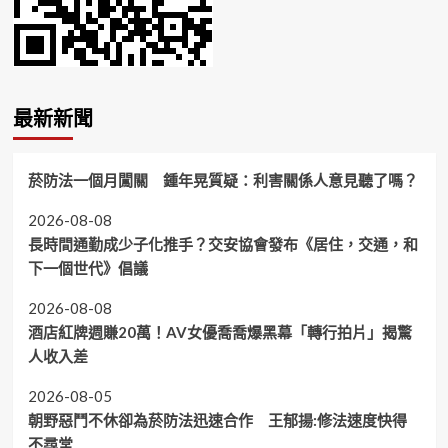
最新新聞
菸防法一個月闖關 鍾年晃質疑：利害關係人意見聽了嗎？
2026-08-08
長時間通勤成少子化推手？交安協會發布《居住，交通，和
下一個世代》倡議
2026-08-08
酒店紅牌週賺20萬！AV女優喬喬爆黑幕「轉行拍片」揭驚
人收入差
2026-08-05
朝野惡鬥不休卻為菸防法迅速合作 王郁揚:修法速度快得
不尋常