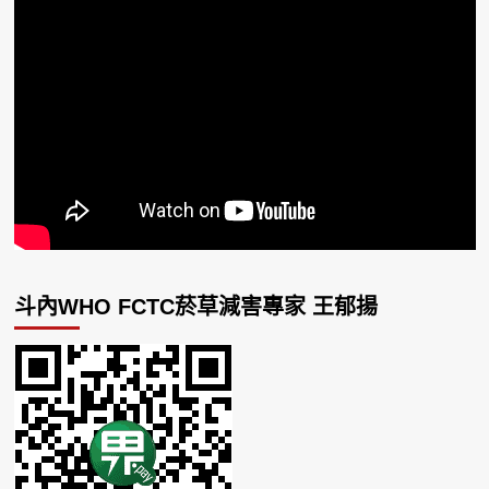
斗內WHO FCTC菸草減害專家 王郁揚