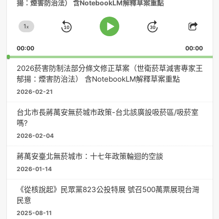
揚：煙害防治法） 含NotebookLM解釋草案重點
播
放
1
器
x
Skip
Jump
Change
Play
Shar
Playback
This
Pause
Backward
Forward
00:00
Rate
00:00
Episo
2026菸害防制法部分條文修正草案（世衛菸草減害專家王
郁揚：煙害防治法） 含NotebookLM解釋草案重點
2026-02-21
台北市長蔣萬安無菸城市政策-台北該廣設吸菸區/吸菸室
嗎?
2026-02-04
蔣萬安臺北無菸城市：十七年政策輪迴的空談
2026-01-14
《從核說起》民眾黨823公投特展 號召500萬票展現台灣
民意
2025-08-11