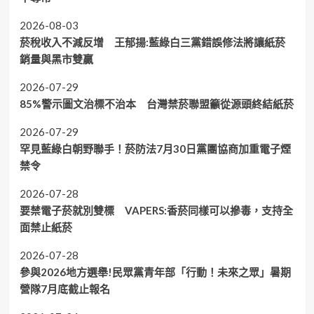
2026-08-03
菸稅收入不減反增 王郁揚:藍綠白三黨錯誤修法將讓紙菸
銷量與黑市雙贏
2026-07-29
85%警示圖文治標不治本 台灣禁菸聯盟籲從源頭終結紙菸
2026-07-29
罕見藍綠白朝野聯手！菸防法7月30日黨團協商加重電子煙
禁令
2026-07-28
要禁電子菸就別雙標 VAPERS:香菸同樣可以摻毒，支持全
面禁止紙菸
2026-07-28
參與2026地方選舉!民眾黨青年部「行動！未來之眾」暑期
營隊7月底截止報名