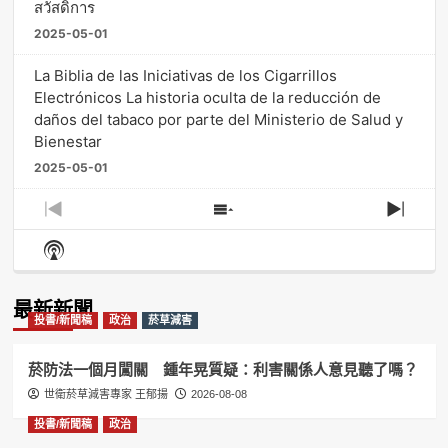
สวัสดิการ
2025-05-01
La Biblia de las Iniciativas de los Cigarrillos
Electrónicos La historia oculta de la reducción de
daños del tabaco por parte del Ministerio de Salud y
Bienestar
2025-05-01
Previous
Show
Next
Episode
Episodes
Episo
Show
List
Podcast
Information
最新新聞
投書/新聞稿
政治
菸草減害
菸防法一個月闖關 鍾年晃質疑：利害關係人意見聽了嗎？
世衛菸草減害專家 王郁揚
2026-08-08
投書/新聞稿
政治