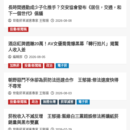
長時間通勤成少子化推手？交安協會發布《居住，交通，和
下一個世代》倡議
世衛菸草減害專家 王郁揚
2026-08-08
投書/新聞稿
酒店紅牌週賺20萬！AV女優喬喬爆黑幕「轉行拍片」揭驚
人收入差
編輯部
2026-08-05
加熱菸
投書/新聞稿
政治
電子菸
朝野惡鬥不休卻為菸防法迅速合作 王郁揚:修法速度快得
不尋常
世衛菸草減害專家 王郁揚
2026-08-03
投書/新聞稿
政治
無煙台灣
菸草減害
電子菸
菸稅收入不減反增 王郁揚:藍綠白三黨錯誤修法將讓紙菸
銷量與黑市雙贏
世衛菸草減害專家 王郁揚
2026-07-29