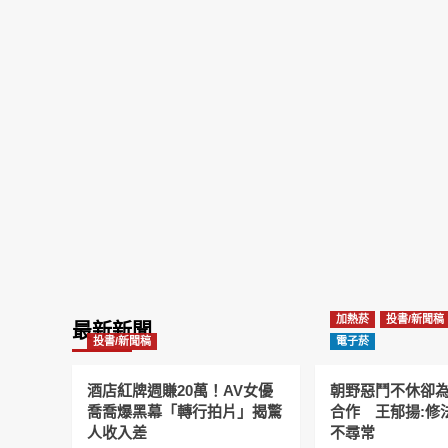
加熱菸
投書/新聞稿
最新新聞
投書/新聞稿
電子菸
酒店紅牌週賺20萬！AV女優
朝野惡鬥不休卻
喬喬爆黑幕「轉行拍片」揭驚
合作 王郁揚:修
人收入差
不尋常