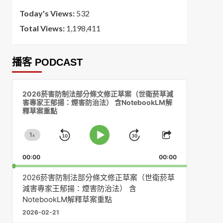
Today's Views:
532
Total Views:
1,198,411
播客 PODCAST
音
2026菸害防制法部分條文修正草案（世衛菸草減
訊
害專家王郁揚：煙害防治法） 含NotebookLM解
播
釋草案重點
放
器
1
x
Skip
Jump
Change
Play
Share
Playback
This
Pause
Backward
Forward
00:00
Rate
00:00
Episode
2026菸害防制法部分條文修正草案（世衛菸草
減害專家王郁揚：煙害防治法） 含
NotebookLM解釋草案重點
2026-02-21