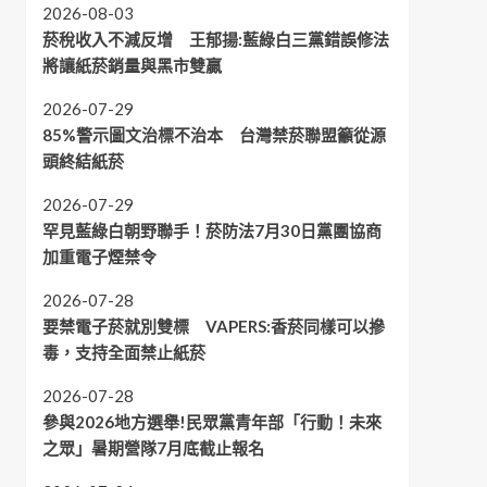
2026-08-03
菸稅收入不減反增 王郁揚:藍綠白三黨錯誤修法
將讓紙菸銷量與黑市雙贏
2026-07-29
85%警示圖文治標不治本 台灣禁菸聯盟籲從源
頭終結紙菸
2026-07-29
罕見藍綠白朝野聯手！菸防法7月30日黨團協商
加重電子煙禁令
2026-07-28
要禁電子菸就別雙標 VAPERS:香菸同樣可以摻
毒，支持全面禁止紙菸
2026-07-28
參與2026地方選舉!民眾黨青年部「行動！未來
之眾」暑期營隊7月底截止報名