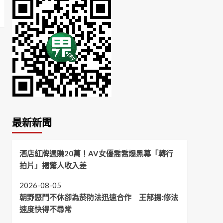
最新新聞
酒店紅牌週賺20萬！AV女優喬喬爆黑幕「轉行
拍片」揭驚人收入差
2026-08-05
朝野惡鬥不休卻為菸防法迅速合作 王郁揚:修法
速度快得不尋常