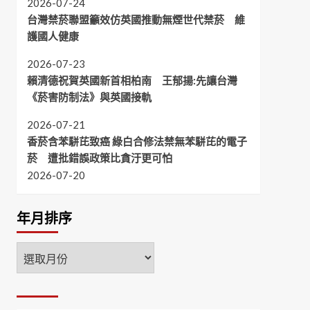
2026-07-24
台灣禁菸聯盟籲效仿英國推動無煙世代禁菸 維
護國人健康
2026-07-23
賴清德祝賀英國新首相柏南 王郁揚:先讓台灣
《菸害防制法》與英國接軌
2026-07-21
香菸含苯駢芘致癌 綠白合修法禁無苯駢芘的電子
菸 遭批錯誤政策比貪汙更可怕
2026-07-20
年月排序
年
月
排
序