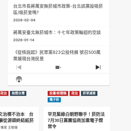
台北市長蔣萬安無菸城市政策-台北該廣設吸菸
區/吸菸室嗎?
2026-02-04
蔣萬安臺北無菸城市：十七年政策輪迴的空談
2026-01-14
《從核說起》民眾黨823公投特展 號召500萬
票展現台灣民意
2025-08-11
Previous
Show
Next
Episode
Episodes
Episode
Show
大罷免凸 <726,823反罷免主題曲> #大展鴻圖
List
Podcast
2025-07-05
Information
政治
無煙台灣
投書/新聞稿
政治
菸草減害
دليل مناصرة السجائر الإلكترونية: التاريخ الخفي
電子菸
للحد من أضرار التبغ من قبل وزارة الصحة والرعاية
الاجتماعية #Fahad Al-Jalajel #فهد بن
圖文治標不治本 台
罕見藍綠白朝野聯手！菸防法
عبدالرحمن الجلاجل #Sania Nishtar #ثانیہ نشتر;
籲從源頭終結紙菸
7月30日黨團協商加重電子煙
2025-05-17
禁令
專家 王郁揚