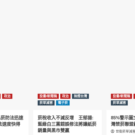
政治
投書/新聞稿
政治
無煙台灣
投書/新聞稿
菸草減害
電子菸
菸草減害
為菸防法迅速
菸稅收入不減反增 王郁揚:
85%警示
法速度快得
藍綠白三黨錯誤修法將讓紙菸
灣禁菸聯盟
銷量與黑市雙贏
世衛菸草減害