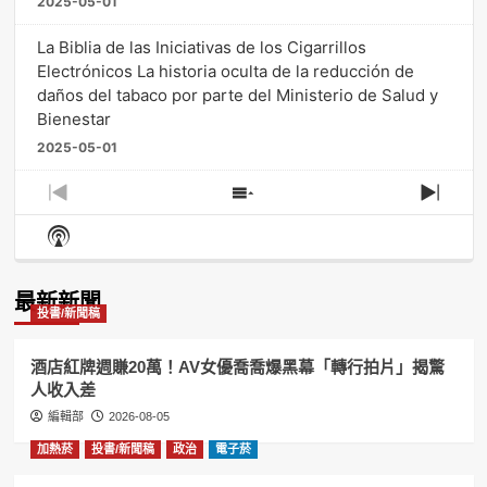
2025-05-01
La Biblia de las Iniciativas de los Cigarrillos
Electrónicos La historia oculta de la reducción de
daños del tabaco por parte del Ministerio de Salud y
Bienestar
2025-05-01
Previous
Show
Next
Episode
Episodes
Episo
Show
List
Podcast
Information
最新新聞
投書/新聞稿
酒店紅牌週賺20萬！AV女優喬喬爆黑幕「轉行拍片」揭驚
人收入差
編輯部
2026-08-05
加熱菸
投書/新聞稿
政治
電子菸