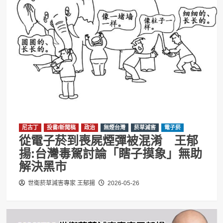
尼古丁
投書/新聞稿
政治
無煙台灣
菸草減害
電子菸
從電子菸到喪屍煙彈被混淆 王郁
揚:台灣毒駕討論「瞎子摸象」無助
解決黑市
世衛菸草減害專家 王郁揚
2026-05-26