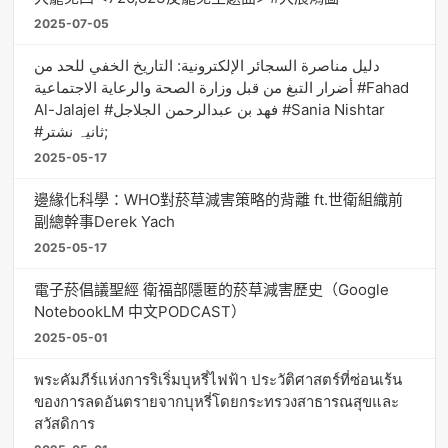
2025-07-05
دليل مناصرة السجائر الإلكترونية: التاريخ الخفي للحد من
أضرار التبغ من قبل وزارة الصحة والرعاية الاجتماعية #Fahad
Al-Jalajel #فهد بن عبدالرحمن الجلاجل #Sania Nishtar
#ثانیہ نشتر;
2025-05-17
邊緣化科學：WHO對菸草減害策略的背離 ft.世衛組織前
副總幹事Derek Yach
2025-05-17
電子菸倡議聖經 衛福部隱匿的菸草減害歷史（Google
NotebookLM 中文PODCAST）
2025-05-01
พระคัมภีร์แห่งการริเริ่มบุหรี่ไฟฟ้า ประวัติศาสตร์ที่ซ่อนเร้น
ของการลดอันตรายจากบุหรี่โดยกระทรวงสาธารณสุขและ
สวัสดิการ