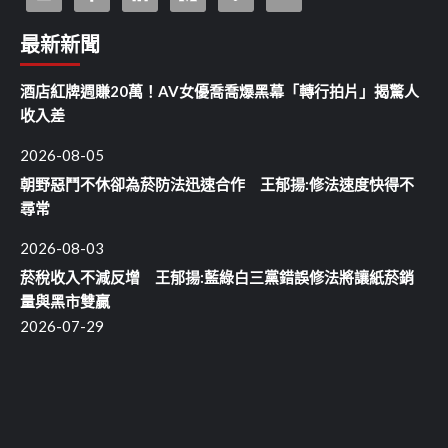
最新新聞
酒店紅牌週賺20萬！AV女優喬喬爆黑幕「轉行拍片」揭驚人
收入差
2026-08-05
朝野惡鬥不休卻為菸防法迅速合作 王郁揚:修法速度快得不
尋常
2026-08-03
菸稅收入不減反增 王郁揚:藍綠白三黨錯誤修法將讓紙菸銷
量與黑市雙贏
2026-07-29