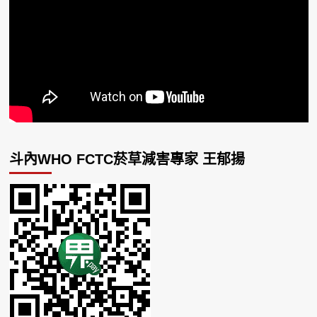
斗內WHO FCTC菸草減害專家 王郁揚