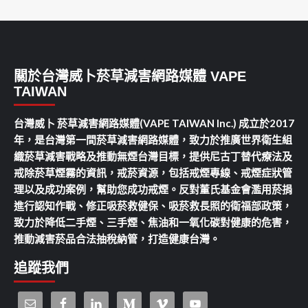
關於台灣威卜菸草減害網路媒體 VAPE
TAIWAN
台灣威卜 菸草減害網路媒體(VAPE TAIWAN Inc.) 成立於2017
年，是台灣第一間菸草減害網路媒體，致力於推廣世界衛生組
織菸草減害戰略及推動無煙台灣目標，提供尼古丁替代療法及
戒除菸草煙霧的資訊，戒菸資源，包括戒煙專線、戒煙症狀管
理以及成功案例，幫助您成功戒煙。反對董氏基金會濫用菸捐
進行認知作戰、修正吸菸救健保、吸菸救長照的衛福部政策，
致力於降低二手煙、三手煙、焦油和一氧化碳對健康的危害，
推動減害菸品合法抽稅納管，打造健康台灣。
追蹤我們