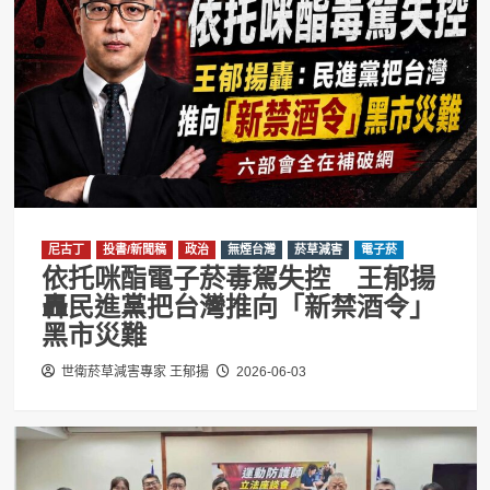
尼古丁
投書/新聞稿
政治
無煙台灣
菸草減害
電子菸
依托咪酯電子菸毒駕失控 王郁揚
轟民進黨把台灣推向「新禁酒令」
黑市災難
世衛菸草減害專家 王郁揚
2026-06-03