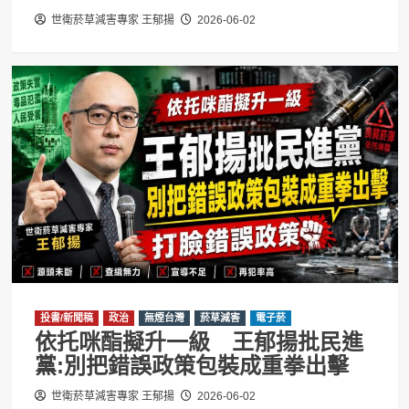
世衛菸草減害專家 王郁揚
2026-06-02
投書/新聞稿
政治
無煙台灣
菸草減害
電子菸
依托咪酯擬升一級 王郁揚批民進
黨:別把錯誤政策包裝成重拳出擊
世衛菸草減害專家 王郁揚
2026-06-02