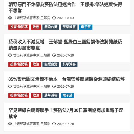
朝野惡鬥不休卻為菸防法迅速合作 王郁揚:修法速度快得
不尋常
世衛菸草減害專家 王郁揚
2026-08-03
投書/新聞稿
政治
無煙台灣
菸草減害
電子菸
菸稅收入不減反增 王郁揚:藍綠白三黨錯誤修法將讓紙菸
銷量與黑市雙贏
世衛菸草減害專家 王郁揚
2026-07-29
投書/新聞稿
政治
無煙台灣
菸草減害
85%警示圖文治標不治本 台灣禁菸聯盟籲從源頭終結紙菸
世衛菸草減害專家 王郁揚
2026-07-29
投書/新聞稿
政治
菸草減害
電子菸
罕見藍綠白朝野聯手！菸防法7月30日黨團協商加重電子煙
禁令
世衛菸草減害專家 王郁揚
2026-07-28