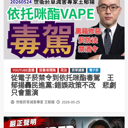
YOUTUBE直播
投書/新聞稿
政治
菸草減害
電子菸
從電子菸禁令到依托咪酯毒駕 王
郁揚轟民進黨:錯誤政策不改 悲劇
只會重演
世衛菸草減害專家 王郁揚
2026-05-25