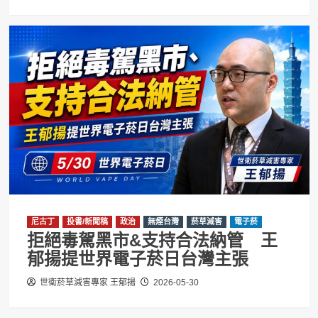
尼古丁
投書/新聞稿
政治
無煙台灣
菸草減害
電子菸
拒絕毒駕黑市&支持合法納管 王
郁揚提世界電子菸日台灣主張
世衛菸草減害專家 王郁揚
2026-05-30