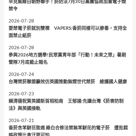
罕見藍綠白朝野聯手！菸防法7月30日黨團協商加重電子煙
禁令
2026-07-28
要禁電子菸就別雙標 VAPERS:香菸同樣可以摻毒，支持全
面禁止紙菸
2026-07-28
參與2026地方選舉!民眾黨青年部「行動！未來之眾」暑期
營隊7月底截止報名
2026-07-24
台灣禁菸聯盟籲效仿英國推動無煙世代禁菸 維護國人健康
2026-07-23
賴清德祝賀英國新首相柏南 王郁揚:先讓台灣《菸害防制
法》與英國接軌
2026-07-21
香菸含苯駢芘致癌 綠白合修法禁無苯駢芘的電子菸 遭批錯
誤政策比貪汙更可怕