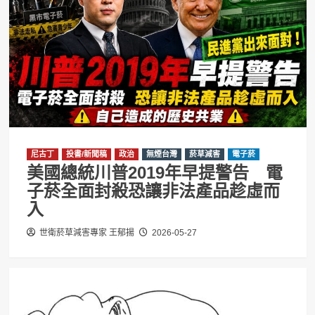
尼古丁
投書/新聞稿
政治
無煙台灣
菸草減害
電子菸
美國總統川普2019年早提警告 電
子菸全面封殺恐讓非法產品趁虛而
入
世衛菸草減害專家 王郁揚
2026-05-27