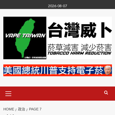
Skip
2026-08-07
to
content
Primary
Menu
HOME
政治
PAGE 7