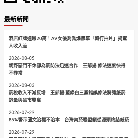
最新新聞
酒店紅牌週賺20萬！AV女優喬喬爆黑幕「轉行拍片」揭驚
人收入差
2026-08-05
朝野惡鬥不休卻為菸防法迅速合作 王郁揚:修法速度快得
不尋常
2026-08-03
菸稅收入不減反增 王郁揚:藍綠白三黨錯誤修法將讓紙菸
銷量與黑市雙贏
2026-07-29
85%警示圖文治標不治本 台灣禁菸聯盟籲從源頭終結紙菸
2026-07-29