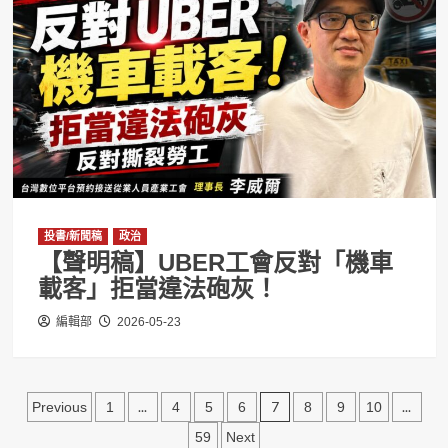
投書/新聞稿
政治
【聲明稿】UBER工會反對「機車
載客」拒當違法砲灰！
編輯部
2026-05-23
文
...
7
...
Previous
1
4
5
6
8
9
10
章
59
Next