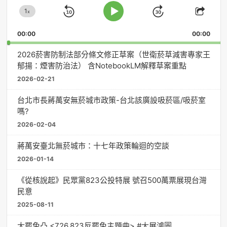
放
1
器
x
Skip
Jump
Change
Play
Shar
Playback
This
Pause
Backward
Forward
00:00
Rate
00:00
Episo
2026菸害防制法部分條文修正草案（世衛菸草減害專家王
郁揚：煙害防治法） 含NotebookLM解釋草案重點
2026-02-21
台北市長蔣萬安無菸城市政策-台北該廣設吸菸區/吸菸室
嗎?
2026-02-04
蔣萬安臺北無菸城市：十七年政策輪迴的空談
2026-01-14
《從核說起》民眾黨823公投特展 號召500萬票展現台灣
民意
2025-08-11
大罷免凸 <726,823反罷免主題曲> #大展鴻圖