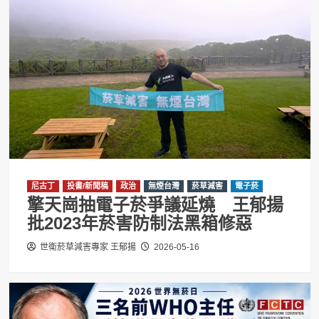
尼古丁
投書/新聞稿
政治
無煙台灣
菸草減害
電子菸
擎天崗抽電子菸爭議延燒 王郁揚
批2023年菸害防制法黑箱修惡
世衛菸草減害專家 王郁揚
2026-05-16