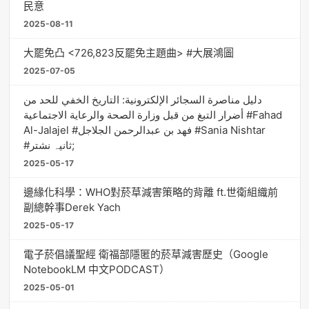
民意
2025-08-11
大罷免凸 <726,823反罷免主題曲> #大展鴻圖
2025-07-05
دليل مناصرة السجائر الإلكترونية: التاريخ الخفي للحد من
أضرار التبغ من قبل وزارة الصحة والرعاية الاجتماعية #Fahad
Al-Jalajel #فهد بن عبدالرحمن الجلاجل #Sania Nishtar
#ثانیہ نشتر;
2025-05-17
邊緣化科學：WHO對菸草減害策略的背離 ft.世衛組織前
副總幹事Derek Yach
2025-05-17
電子菸倡議聖經 衛福部隱匿的菸草減害歷史（Google
NotebookLM 中文PODCAST）
2025-05-01