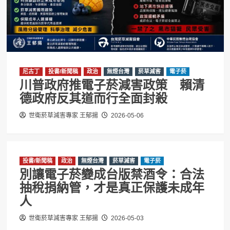
尼古丁
投書/新聞稿
政治
無煙台灣
菸草減害
電子菸
川普政府推電子菸減害政策 賴清
德政府反其道而行全面封殺
世衛菸草減害專家 王郁揚
2026-05-06
投書/新聞稿
政治
無煙台灣
菸草減害
電子菸
別讓電子菸變成台版禁酒令：合法
抽稅捐納管，才是真正保護未成年
人
世衛菸草減害專家 王郁揚
2026-05-03