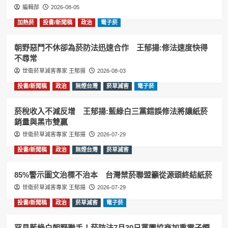
編輯部
2026-08-05
加熱菸
投書/新聞稿
政治
電子菸
朝野惡鬥不休卻為菸防法迅速合作 王郁揚:修法速度快得
不尋常
世衛菸草減害專家 王郁揚
2026-08-03
投書/新聞稿
政治
無煙台灣
菸草減害
電子菸
菸稅收入不減反增 王郁揚:藍綠白三黨錯誤修法將讓紙菸
銷量與黑市雙贏
世衛菸草減害專家 王郁揚
2026-07-29
投書/新聞稿
政治
無煙台灣
菸草減害
85%警示圖文治標不治本 台灣禁菸聯盟籲從源頭終結紙菸
世衛菸草減害專家 王郁揚
2026-07-29
投書/新聞稿
政治
菸草減害
電子菸
罕見藍綠白朝野聯手！菸防法7月30日黨團協商加重電子煙