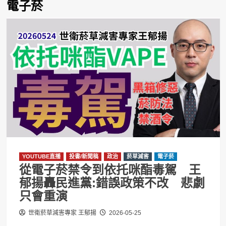
電子菸
YOUTUBE直播
投書/新聞稿
政治
菸草減害
電子菸
從電子菸禁令到依托咪酯毒駕 王
郁揚轟民進黨:錯誤政策不改 悲劇
只會重演
世衛菸草減害專家 王郁揚
2026-05-25