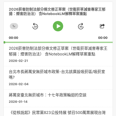
音
2026菸害防制法部分條文修正草案（世衛菸草減害專家王郁
訊
揚：煙害防治法） 含NotebookLM解釋草案重點
播
放
1
器
x
Skip
Jump
Change
Play
Shar
Playback
This
Pause
Backward
Forward
00:00
Rate
00:00
Episo
2026菸害防制法部分條文修正草案（世衛菸草減害專家王
郁揚：煙害防治法） 含NotebookLM解釋草案重點
2026-02-21
台北市長蔣萬安無菸城市政策-台北該廣設吸菸區/吸菸室
嗎?
2026-02-04
蔣萬安臺北無菸城市：十七年政策輪迴的空談
2026-01-14
《從核說起》民眾黨823公投特展 號召500萬票展現台灣