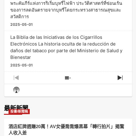
พระคัมภีร์แห่งการริเริ่มบุหรี่ไฟฟ้า ประวัติศาสตร์ที่ซ่อนเร้น
ของการลดอันตรายจากบุหรี่โดยกระทรวงสาธารณสุขและ
สวัสดิการ
2025-05-01
La Biblia de las Iniciativas de los Cigarrillos
Electrónicos La historia oculta de la reducción de
daños del tabaco por parte del Ministerio de Salud y
Bienestar
2025-05-01
Previous
Show
Next
Episode
Episodes
Episo
Show
List
Podcast
Information
最新新聞
投書/新聞稿
酒店紅牌週賺20萬！AV女優喬喬爆黑幕「轉行拍片」揭驚
人收入差