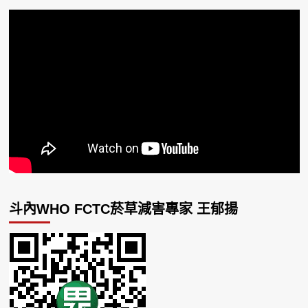
斗內WHO FCTC菸草減害專家 王郁揚