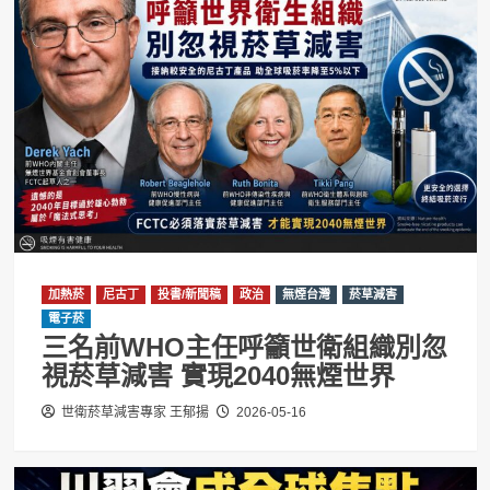
加熱菸
尼古丁
投書/新聞稿
政治
無煙台灣
菸草減害
電子菸
三名前WHO主任呼籲世衛組織別忽
視菸草減害 實現2040無煙世界
世衛菸草減害專家 王郁揚
2026-05-16