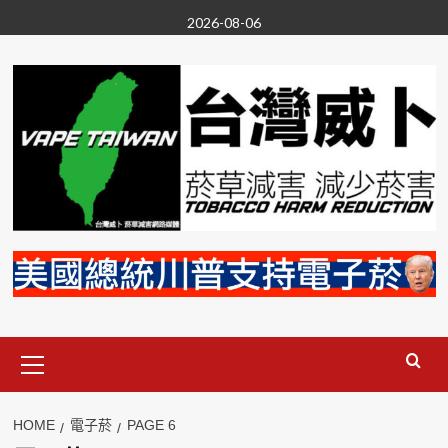
Skip
2026-08-06
to
content
Primary
Menu
HOME
電子菸
PAGE 6