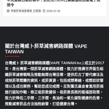
禁令
世衛菸草減害專家 王郁揚
2026-07-28
關於台灣威卜菸草減害網路媒體 VAPE
TAIWAN
台灣威卜 菸草減害網路媒體(VAPE TAIWAN Inc.) 成立於2017
年，是台灣第一間菸草減害網路媒體，致力於推廣世界衛生組
織菸草減害戰略及推動無煙台灣目標，提供尼古丁替代療法及
戒除菸草煙霧的資訊，戒菸資源，包括戒煙專線、戒煙症狀管
理以及成功案例，幫助您成功戒煙。反對董氏基金會濫用菸捐
進行認知作戰、修正吸菸救健保、吸菸救長照的衛福部政策，
致力於降低二手煙、三手煙、焦油和一氧化碳對健康的危害，
推動減害菸品合法抽稅納管，打造健康台灣。