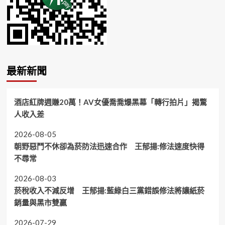
最新新聞
酒店紅牌週賺20萬！AV女優喬喬爆黑幕「轉行拍片」揭驚
人收入差
2026-08-05
朝野惡鬥不休卻為菸防法迅速合作 王郁揚:修法速度快得
不尋常
2026-08-03
菸稅收入不減反增 王郁揚:藍綠白三黨錯誤修法將讓紙菸
銷量與黑市雙贏
2026-07-29