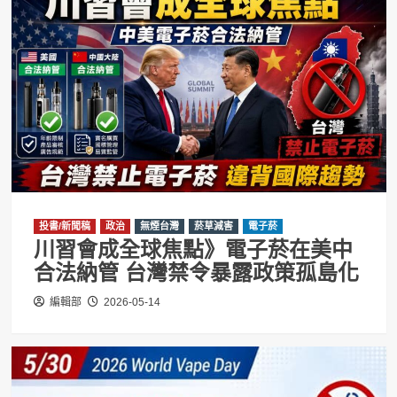
投書/新聞稿
政治
無煙台灣
菸草減害
電子菸
川習會成全球焦點》電子菸在美中
合法納管 台灣禁令暴露政策孤島化
編輯部
2026-05-14