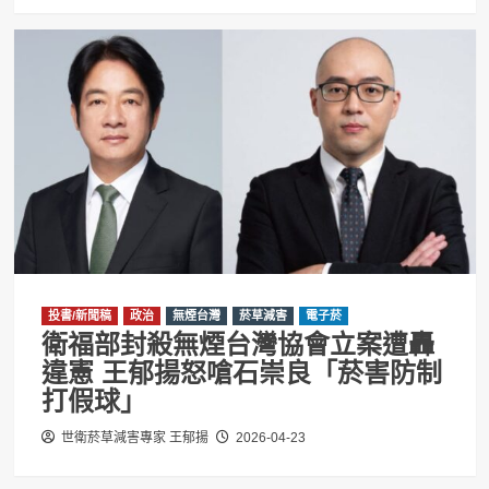
投書/新聞稿
政治
無煙台灣
菸草減害
電子菸
衛福部封殺無煙台灣協會立案遭轟
違憲 王郁揚怒嗆石崇良「菸害防制
打假球」
世衛菸草減害專家 王郁揚
2026-04-23