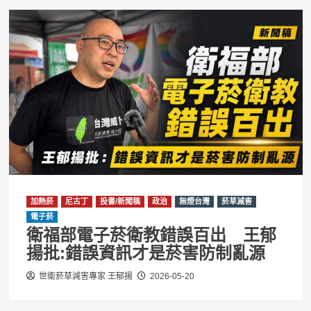
加熱菸
尼古丁
投書/新聞稿
政治
無煙台灣
菸草減害
電子菸
衛福部電子菸衛教錯誤百出 王郁
揚批:錯誤資訊才是菸害防制亂源
世衛菸草減害專家 王郁揚
2026-05-20