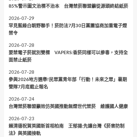
85%警示圖文治標不治本 台灣禁菸聯盟籲從源頭終結紙菸
2026-07-29
罕見藍綠白朝野聯手！菸防法7月30日黨團協商加重電子煙
禁令
2026-07-28
要禁電子菸就別雙標 VAPERS:香菸同樣可以摻毒，支持全
面禁止紙菸
2026-07-28
參與2026地方選舉!民眾黨青年部「行動！未來之眾」暑期
營隊7月底截止報名
2026-07-24
台灣禁菸聯盟籲效仿英國推動無煙世代禁菸 維護國人健康
2026-07-23
賴清德祝賀英國新首相柏南 王郁揚:先讓台灣《菸害防制
法》與英國接軌