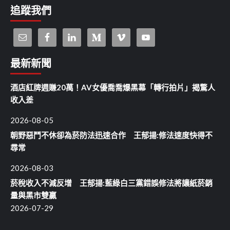
追蹤我們
最新新聞
酒店紅牌週賺20萬！AV女優喬喬爆黑幕「轉行拍片」揭驚人
收入差
2026-08-05
朝野惡鬥不休卻為菸防法迅速合作 王郁揚:修法速度快得不
尋常
2026-08-03
菸稅收入不減反增 王郁揚:藍綠白三黨錯誤修法將讓紙菸銷
量與黑市雙贏
2026-07-29