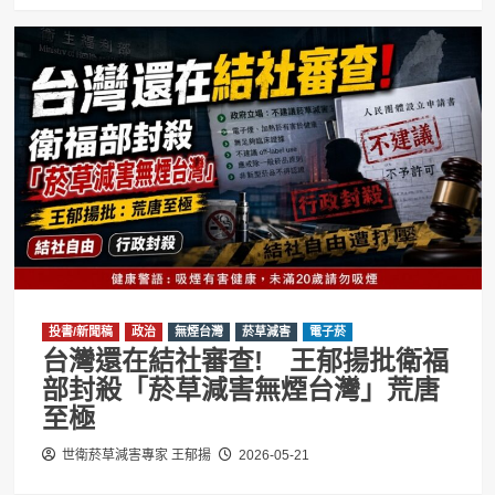
投書/新聞稿
政治
無煙台灣
菸草減害
電子菸
台灣還在結社審查! 王郁揚批衛福
部封殺「菸草減害無煙台灣」荒唐
至極
世衛菸草減害專家 王郁揚
2026-05-21