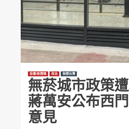
投書/新聞稿
政治
無煙台灣
無菸城市政策遭
蔣萬安公布西門
意見