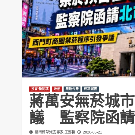
投書/新聞稿
政治
無煙台灣
菸草減害
蔣萬安無菸城市
議 監察院函請
世衛菸草減害專家 王郁揚
2026-05-21