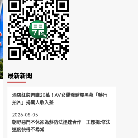
最新新聞
酒店紅牌週賺20萬！AV女優喬喬爆黑幕「轉行
拍片」揭驚人收入差
2026-08-05
朝野惡鬥不休卻為菸防法迅速合作 王郁揚:修法
速度快得不尋常