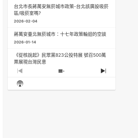
台北市長蔣萬安無菸城市政策-台北該廣設吸菸
區/吸菸室嗎?
2026-02-04
蔣萬安臺北無菸城市：十七年政策輪迴的空談
2026-01-14
《從核說起》民眾黨823公投特展 號召500萬
票展現台灣民意
2025-08-11
Previous
Show
Next
Episode
Episodes
Episode
Show
大罷免凸 <726,823反罷免主題曲> #大展鴻圖
List
Podcast
2025-07-05
Information
دليل مناصرة السجائر الإلكترونية: التاريخ الخفي
للحد من أضرار التبغ من قبل وزارة الصحة والرعاية
الاجتماعية #Fahad Al-Jalajel #فهد بن
عبدالرحمن الجلاجل #Sania Nishtar #ثانیہ نشتر;
2025-05-17