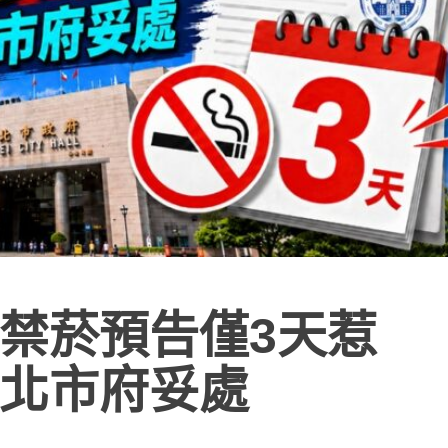
禁菸預告僅3天惹
北市府妥處