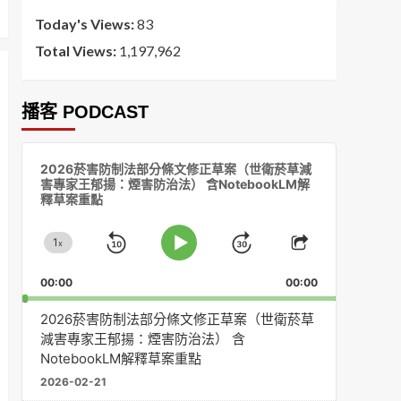
Today's Views:
83
Total Views:
1,197,962
播客 PODCAST
音
2026菸害防制法部分條文修正草案（世衛菸草減
訊
害專家王郁揚：煙害防治法） 含NotebookLM解
播
釋草案重點
放
器
1
x
Skip
Jump
Change
Play
Share
Playback
This
Pause
Backward
Forward
00:00
Rate
00:00
Episode
2026菸害防制法部分條文修正草案（世衛菸草
減害專家王郁揚：煙害防治法） 含
NotebookLM解釋草案重點
2026-02-21