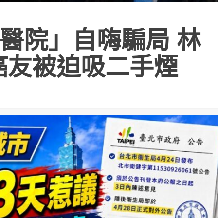
醫院」自嗨騙局 林
癌友被迫吸二手煙