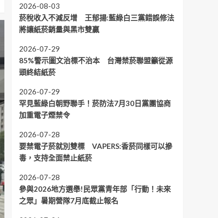
2026-08-03
菸稅收入不減反增 王郁揚:藍綠白三黨錯誤修法
將讓紙菸銷量與黑市雙贏
2026-07-29
85%警示圖文治標不治本 台灣禁菸聯盟籲從源
頭終結紙菸
2026-07-29
罕見藍綠白朝野聯手！菸防法7月30日黨團協商
加重電子煙禁令
2026-07-28
要禁電子菸就別雙標 VAPERS:香菸同樣可以摻
毒，支持全面禁止紙菸
2026-07-28
參與2026地方選舉!民眾黨青年部「行動！未來
之眾」暑期營隊7月底截止報名