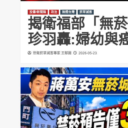
投書/新聞稿
政治
無煙台灣
菸草減害
揭衛福部「無菸
珍羽轟:婦幼與
世衛菸草減害專家 王郁揚
2026-05-23