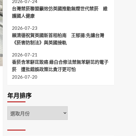
2026-07-24
台灣禁菸聯盟籲效仿英國推動無煙世代禁菸 維
護國人健康
2026-07-23
賴清德祝賀英國新首相柏南 王郁揚:先讓台灣
《菸害防制法》與英國接軌
2026-07-21
香菸含苯駢芘致癌 綠白合修法禁無苯駢芘的電子
菸 遭批錯誤政策比貪汙更可怕
2026-07-20
年月排序
年
月
排
序