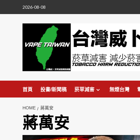
Skip
2026-08-08
to
content
首頁
投書/新聞稿
菸草減害
無煙台灣
HOME
蔣萬安
蔣萬安