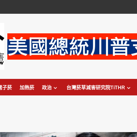
電子菸
加熱菸
政治
台灣菸草減害研究院TiTHR