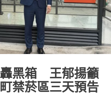
轟黑箱 王郁揚籲
町禁菸區三天預告