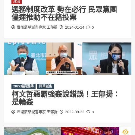
政治
選務制度改革 勢在必行 民眾黨團
儘速推動不在籍投票
0
世衛菸草減害專家 王郁揚
2024-01-24
2022議員選舉
菸草減害
柯文哲惡霸強姦說錯誤！王郁揚：
是輪姦
0
世衛菸草減害專家 王郁揚
2022-09-22