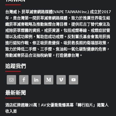
台灣威卜 菸草減害網路媒體(VAPE TAIWAN Inc.) 成立於2017
年，是台灣第一間菸草減害網路媒體，致力於推廣世界衛生組
織菸草減害戰略及推動無煙台灣目標，提供尼古丁替代療法及
戒除菸草煙霧的資訊，戒菸資源，包括戒煙專線、戒煙症狀管
理以及成功案例，幫助您成功戒煙。反對董氏基金會濫用菸捐
進行認知作戰、修正吸菸救健保、吸菸救長照的衛福部政策，
致力於降低二手煙、三手煙、焦油和一氧化碳對健康的危害，
推動減害菸品合法抽稅納管，打造健康台灣。
追蹤我們
最新新聞
酒店紅牌週賺20萬！AV女優喬喬爆黑幕「轉行拍片」揭驚人
收入差