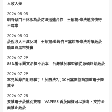
人收入差
2026-08-05
朝野惡鬥不休卻為菸防法迅速合作 王郁揚:修法速度快得
不尋常
2026-08-03
菸稅收入不減反增 王郁揚:藍綠白三黨錯誤修法將讓紙菸
銷量與黑市雙贏
2026-07-29
85%警示圖文治標不治本 台灣禁菸聯盟籲從源頭終結紙菸
2026-07-29
罕見藍綠白朝野聯手！菸防法7月30日黨團協商加重電子煙
禁令
2026-07-28
要禁電子菸就別雙標 VAPERS:香菸同樣可以摻毒，支持全
面禁止紙菸