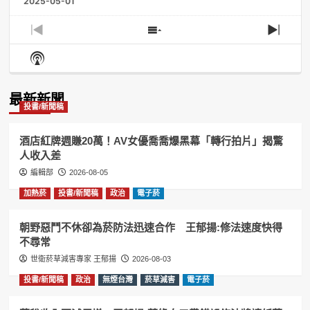
2025-05-01
Previous
Show
Next
Episode
Episodes
Episo
Show
List
Podcast
Information
最新新聞
投書/新聞稿
酒店紅牌週賺20萬！AV女優喬喬爆黑幕「轉行拍片」揭驚
人收入差
編輯部
2026-08-05
加熱菸
投書/新聞稿
政治
電子菸
朝野惡鬥不休卻為菸防法迅速合作 王郁揚:修法速度快得
不尋常
世衛菸草減害專家 王郁揚
2026-08-03
投書/新聞稿
政治
無煙台灣
菸草減害
電子菸