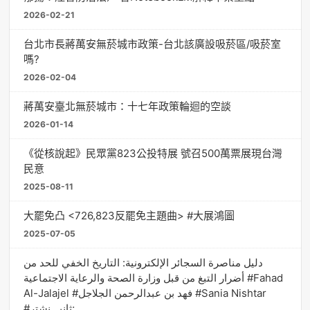
2026-02-21
台北市長蔣萬安無菸城市政策-台北該廣設吸菸區/吸菸室
嗎?
2026-02-04
蔣萬安臺北無菸城市：十七年政策輪迴的空談
2026-01-14
《從核說起》民眾黨823公投特展 號召500萬票展現台灣
民意
2025-08-11
大罷免凸 <726,823反罷免主題曲> #大展鴻圖
2025-07-05
دليل مناصرة السجائر الإلكترونية: التاريخ الخفي للحد من
أضرار التبغ من قبل وزارة الصحة والرعاية الاجتماعية #Fahad
Al-Jalajel #فهد بن عبدالرحمن الجلاجل #Sania Nishtar
#ثانیہ نشتر;