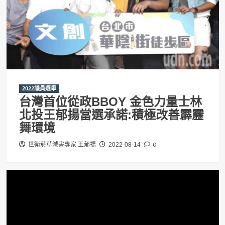
2022議員選舉
台灣首位從政BBOY 金色力量士林
北投王郁揚當選承諾:積極改善霹靂
舞環境
0
世衛菸草減害專家 王郁揚
2022-08-14