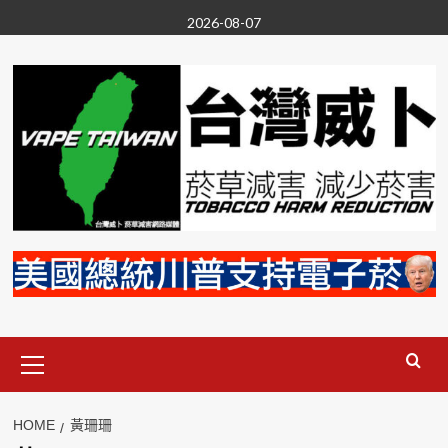
Skip
2026-08-07
to
content
Primary
Menu
HOME
黃珊珊