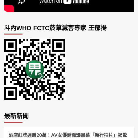
斗內WHO FCTC菸草減害專家 王郁揚
最新新聞
酒店紅牌週賺20萬！AV女優喬喬爆黑幕「轉行拍片」揭驚