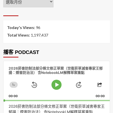
月
排
序
Today's Views:
96
Total Views:
1,197,437
播客 PODCAST
音
2026菸害防制法部分條文修正草案（世衛菸草減害專家王郁
訊
揚：煙害防治法） 含NotebookLM解釋草案重點
播
放
1
器
x
Skip
Jump
Change
Play
Shar
Playback
This
Pause
Backward
Forward
00:00
Rate
00:00
Episo
2026菸害防制法部分條文修正草案（世衛菸草減害專家王
郁揚：煙害防治法） 含NotebookLM解釋草案重點