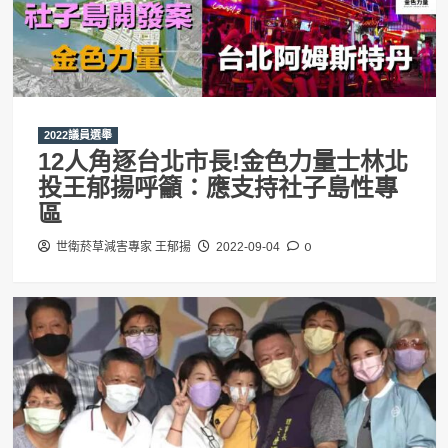
2022議員選舉
12人角逐台北市長!金色力量士林北
投王郁揚呼籲：應支持社子島性專
區
0
世衛菸草減害專家 王郁揚
2022-09-04