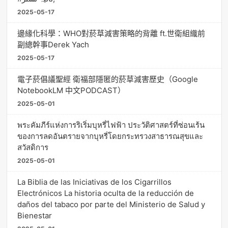
2025-05-17
邊緣化科學：WHO對菸草減害策略的背離 ft.世衛組織前
副總幹事Derek Yach
2025-05-17
電子菸倡議聖經 衛福部隱匿的菸草減害歷史（Google
NotebookLM 中文PODCAST）
2025-05-01
พระคัมภีร์แห่งการริเริ่มบุหรี่ไฟฟ้า ประวัติศาสตร์ที่ซ่อนเร้น
ของการลดอันตรายจากบุหรี่โดยกระทรวงสาธารณสุขและ
สวัสดิการ
2025-05-01
La Biblia de las Iniciativas de los Cigarrillos
Electrónicos La historia oculta de la reducción de
daños del tabaco por parte del Ministerio de Salud y
Bienestar