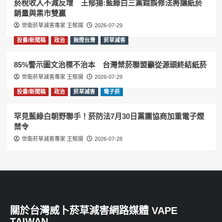
菸稅收入不減反增 王郁揚:藍綠白三黨錯誤修法將讓紙菸
銷量與黑市雙贏
世衛菸草減害專家 王郁揚
2026-07-29
投書/新聞稿
政治
無煙台灣
菸草減害
85%警示圖文治標不治本 台灣禁菸聯盟籲從源頭終結紙菸
世衛菸草減害專家 王郁揚
2026-07-29
投書/新聞稿
政治
菸草減害
電子菸
罕見藍綠白朝野聯手！菸防法7月30日黨團協商加重電子煙
禁令
世衛菸草減害專家 王郁揚
2026-07-28
關於台灣威卜菸草減害網路媒體 VAPE
TAIWAN