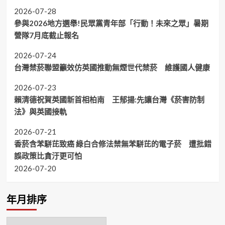
2026-07-28
參與2026地方選舉!民眾黨青年部「行動！未來之眾」暑期
營隊7月底截止報名
2026-07-24
台灣禁菸聯盟籲效仿英國推動無煙世代禁菸 維護國人健康
2026-07-23
賴清德祝賀英國新首相柏南 王郁揚:先讓台灣《菸害防制
法》與英國接軌
2026-07-21
香菸含苯駢芘致癌 綠白合修法禁無苯駢芘的電子菸 遭批錯
誤政策比貪汙更可怕
2026-07-20
年月排序
年