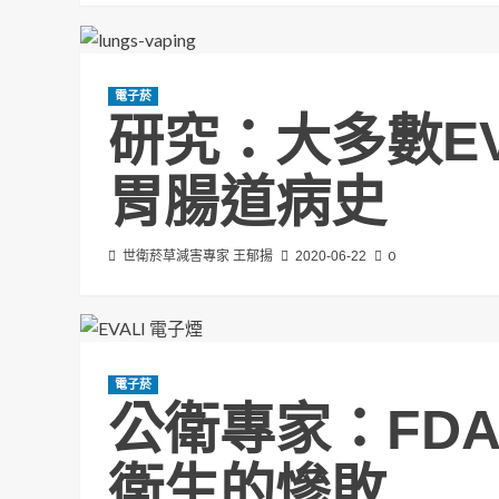
電子菸
研究：大多數EV
胃腸道病史
0
世衛菸草減害專家 王郁揚
2020-06-22
電子菸
公衛專家：FDA
衛生的慘敗