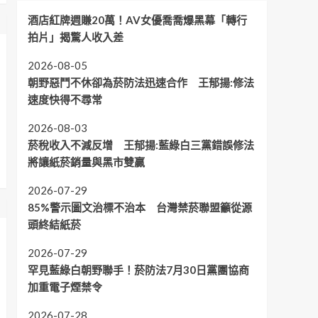
酒店紅牌週賺20萬！AV女優喬喬爆黑幕「轉行
拍片」揭驚人收入差
2026-08-05
朝野惡鬥不休卻為菸防法迅速合作 王郁揚:修法
速度快得不尋常
2026-08-03
菸稅收入不減反增 王郁揚:藍綠白三黨錯誤修法
將讓紙菸銷量與黑市雙贏
2026-07-29
85%警示圖文治標不治本 台灣禁菸聯盟籲從源
頭終結紙菸
2026-07-29
罕見藍綠白朝野聯手！菸防法7月30日黨團協商
加重電子煙禁令
2026-07-28