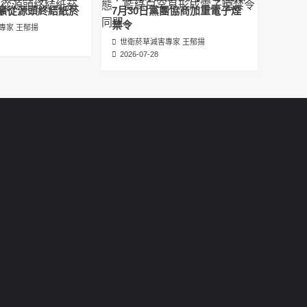
عبدالرحمن الجلاجل #Sania Nishtar #ثانیہ نشتر;
籲從源頭終結紙菸
7月30日黨團協商加重電子煙
2025-05-17
禁令
專家 王郁揚
世衛菸草減害專家 王郁揚
邊緣化科學：WHO對菸草減害策略的背離 ft.世
2026-07-28
衛組織前副總幹事Derek Yach
2025-05-17
電子菸倡議聖經 衛福部隱匿的菸草減害歷史
（Google NotebookLM 中文PODCAST）
2025-05-01
พระคัมภีร์แห่งการริเริ่มบุหรี่ไฟฟ้า ประวัติศาสตร์
ที่ซ่อนเร้นของการลดอันตรายจากบุหรี่โดย
กระทรวงสาธารณสุขและสวัสดิการ
2025-05-01
La Biblia de las Iniciativas de los Cigarrillos
Electrónicos La historia oculta de la
reducción de daños del tabaco por parte
del Ministerio de Salud y Bienestar