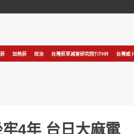
菸
加熱菸
政治
台灣菸草減害研究院TiTHR
台灣威卜
坐牢4年 台日大麻電