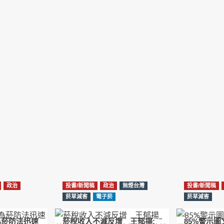
政治
投書/新聞稿
政治
無煙台灣
投書/新聞稿
菸草減害
電子菸
菸草減害
為菸防法迅速
菸稅收入不減反增 王郁揚:
85%警示