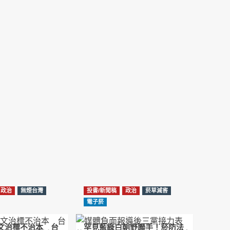
NotebookLM解釋草案重點
2026-02-21
台北市長蔣萬安無菸城市政策-台北該廣設吸菸
區/吸菸室嗎?
2026-02-04
蔣萬安臺北無菸城市：十七年政策輪迴的空談
2026-01-14
《從核說起》民眾黨823公投特展 號召500萬
票展現台灣民意
2025-08-11
Previous
Show
Next
Episode
Episodes
Episode
Show
大罷免凸 <726,823反罷免主題曲> #大展鴻圖
List
Podcast
2025-07-05
Information
政治
無煙台灣
投書/新聞稿
政治
菸草減害
دليل مناصرة السجائر الإلكترونية: التاريخ الخفي
電子菸
للحد من أضرار التبغ من قبل وزارة الصحة والرعاية
الاجتماعية #Fahad Al-Jalajel #فهد بن
圖文治標不治本 台
罕見藍綠白朝野聯手！菸防法