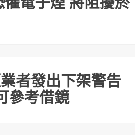
恐懼電子煙 將阻擾菸
煙業者發出下架警告
灣可參考借鏡