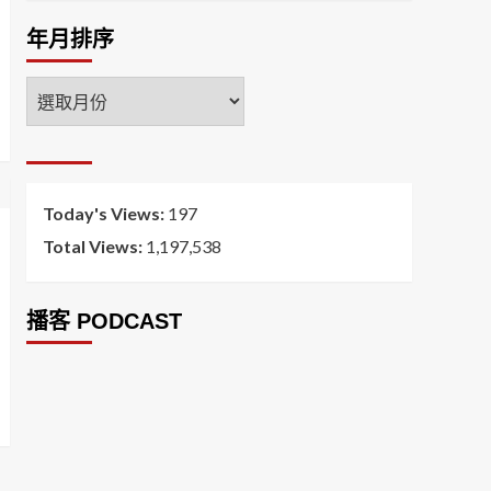
年月排序
年
月
排
序
Today's Views:
197
Total Views:
1,197,538
播客 PODCAST
2026菸害防制法部分條文修正草案（世衛菸草
減害專家王郁揚：煙害防治法） 含