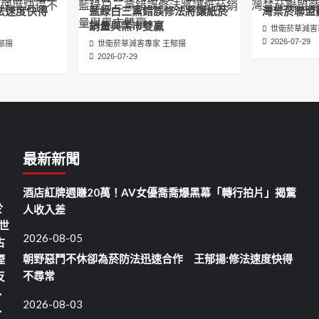
法速度快得
藍綠白三黨錯誤修法將讓紙菸
灣禁菸聯盟
銷量與黑市雙贏
世衛菸草減害
2026-07-29
郁揚
世衛菸草減害專家 王郁揚
2026-07-29
最新新聞
酒店紅牌週賺20萬！AV女優喬喬爆黑幕「轉行拍片」揭驚
於
人收入差
世
2026-08-05
古
朝野惡鬥不休卻為菸防法迅速合作 王郁揚:修法速度快得
煙
不尋常
反
、
2026-08-03
、