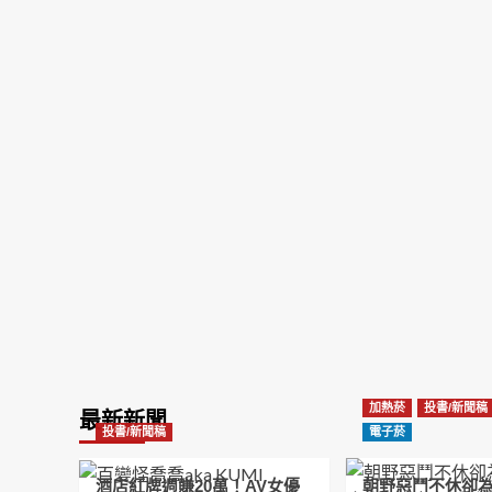
加熱菸
投書/新聞稿
最新新聞
投書/新聞稿
電子菸
酒店紅牌週賺20萬！AV女優
朝野惡鬥不休卻