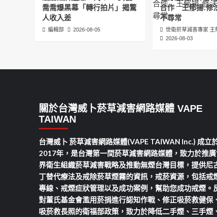
喬喬爆黑幕「轉行拍片」揭驚
合作 王郁揚:修
人收入差
不尋常
編輯部
2026-08-05
世衛菸草減害專家 王
2026-08-03
關於台灣威卜菸草減害網路媒體 VAPE
TAIWAN
台灣威卜 菸草減害網路媒體(VAPE TAIWAN Inc.) 成立
2017年，是台灣第一間菸草減害網路媒體，致力於推廣
界衛生組織菸草減害戰略及推動無煙台灣目標，提供尼
丁替代療法及戒除菸草煙霧的資訊，戒菸資源，包括戒
專線、戒煙症狀管理以及成功案例，幫助您成功戒煙。
對董氏基金會濫用菸捐進行認知作戰、修正吸菸救健保
吸菸救長照的衛福部政策，致力於降低二手煙、三手煙