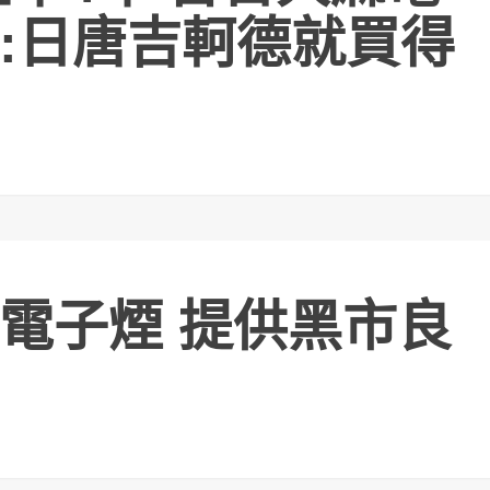
:日唐吉軻德就買得
電子煙 提供黑市良