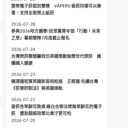
要禁電子菸就別雙標 VAPERS:香菸同樣可以摻
毒，支持全面禁止紙菸
2026-07-28
參與2026地方選舉!民眾黨青年部「行動！未來
之眾」暑期營隊7月底截止報名
2026-07-24
台灣禁菸聯盟籲效仿英國推動無煙世代禁菸 維
護國人健康
2026-07-23
賴清德祝賀英國新首相柏南 王郁揚:先讓台灣
《菸害防制法》與英國接軌
2026-07-21
香菸含苯駢芘致癌 綠白合修法禁無苯駢芘的電子
菸 遭批錯誤政策比貪汙更可怕
2026-07-20