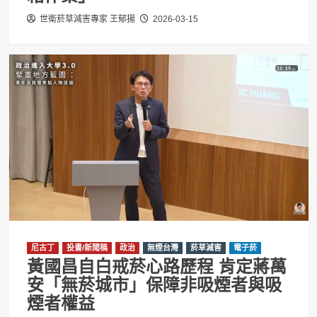
世衛菸草減害專家 王郁揚
2026-03-15
尼古丁
投書/新聞稿
政治
無煙台灣
菸草減害
電子菸
黃國昌自白戒菸心路歷程 肯定蔣萬
安「無菸城市」保障非吸煙者與吸
煙者權益