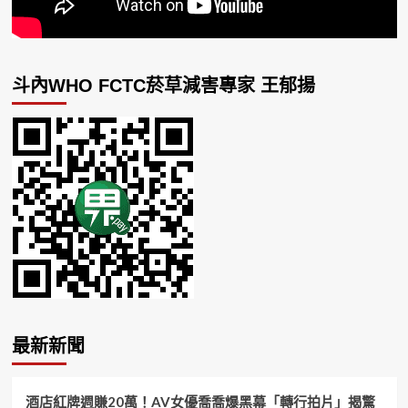
斗內WHO FCTC菸草減害專家 王郁揚
最新新聞
酒店紅牌週賺20萬！AV女優喬喬爆黑幕「轉行拍片」揭驚