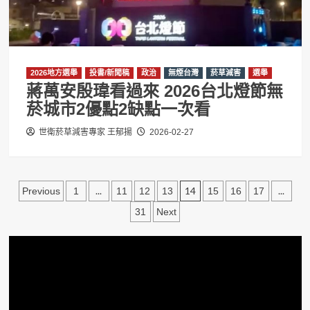
2026地方選舉
投書/新聞稿
政治
無煙台灣
菸草減害
選舉
蔣萬安殷瑋看過來 2026台北燈節無
菸城市2優點2缺點一次看
世衛菸草減害專家 王郁揚
2026-02-27
文
...
14
...
Previous
1
11
12
13
15
16
17
章
31
Next
分
頁