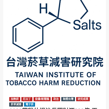
加熱菸
尼古丁
投書/新聞稿
政治
無煙台灣
研究成果
菸草減害
電子菸