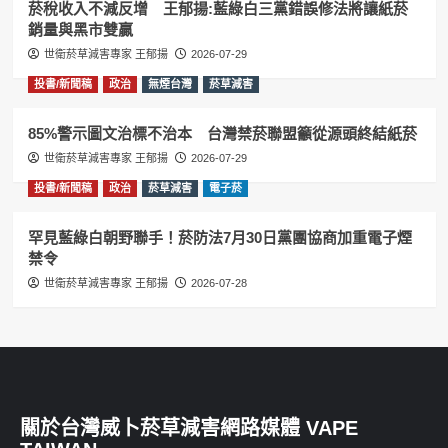
菸稅收入不減反增 王郁揚:藍綠白三黨錯誤修法將讓紙菸
銷量與黑市雙贏
世衛菸草減害專家 王郁揚
2026-07-29
投書/新聞稿
政治
無煙台灣
菸草減害
85%警示圖文治標不治本 台灣禁菸聯盟籲從源頭終結紙菸
世衛菸草減害專家 王郁揚
2026-07-29
投書/新聞稿
政治
菸草減害
電子菸
罕見藍綠白朝野聯手！菸防法7月30日黨團協商加重電子煙
禁令
世衛菸草減害專家 王郁揚
2026-07-28
關於台灣威卜菸草減害網路媒體 VAPE