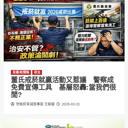
投書/新聞稿
政治
董氏戒菸就贏活動又惹議 警察成
免費宣傳工具 基層怒轟:當我們很
閒?
世衛菸草減害專家 王郁揚
2026-03-31