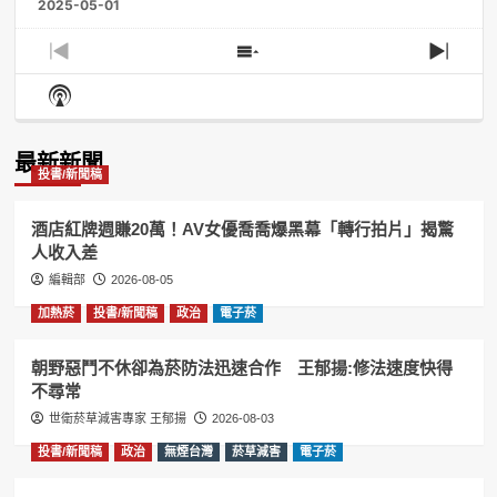
2025-05-01
Previous
Show
Next
Episode
Episodes
Episo
Show
List
Podcast
Information
最新新聞
投書/新聞稿
酒店紅牌週賺20萬！AV女優喬喬爆黑幕「轉行拍片」揭驚
人收入差
編輯部
2026-08-05
加熱菸
投書/新聞稿
政治
電子菸
朝野惡鬥不休卻為菸防法迅速合作 王郁揚:修法速度快得
不尋常
世衛菸草減害專家 王郁揚
2026-08-03
投書/新聞稿
政治
無煙台灣
菸草減害
電子菸