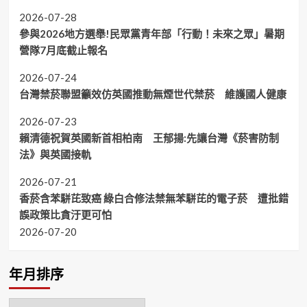
2026-07-28
參與2026地方選舉!民眾黨青年部「行動！未來之眾」暑期
營隊7月底截止報名
2026-07-24
台灣禁菸聯盟籲效仿英國推動無煙世代禁菸 維護國人健康
2026-07-23
賴清德祝賀英國新首相柏南 王郁揚:先讓台灣《菸害防制
法》與英國接軌
2026-07-21
香菸含苯駢芘致癌 綠白合修法禁無苯駢芘的電子菸 遭批錯
誤政策比貪汙更可怕
2026-07-20
年月排序
年