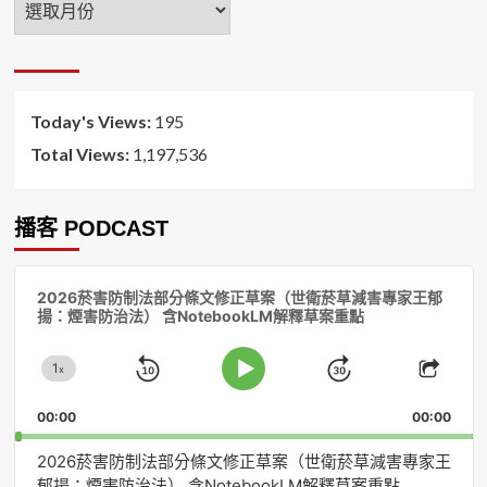
月
排
序
Today's Views:
195
Total Views:
1,197,536
播客 PODCAST
音
2026菸害防制法部分條文修正草案（世衛菸草減害專家王郁
訊
揚：煙害防治法） 含NotebookLM解釋草案重點
播
放
1
器
x
Skip
Jump
Change
Play
Shar
Playback
This
Pause
Backward
Forward
00:00
Rate
00:00
Episo
2026菸害防制法部分條文修正草案（世衛菸草減害專家王
郁揚：煙害防治法） 含NotebookLM解釋草案重點