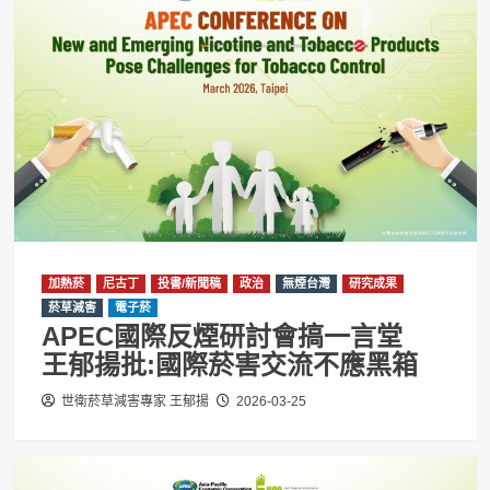
加熱菸
尼古丁
投書/新聞稿
政治
無煙台灣
研究成果
菸草減害
電子菸
APEC國際反煙研討會搞一言堂
王郁揚批:國際菸害交流不應黑箱
世衛菸草減害專家 王郁揚
2026-03-25