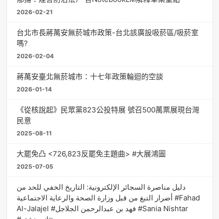
2026-02-21
台北市長蔣萬安無菸城市政策-台北該廣設吸菸區/吸菸室
嗎?
2026-02-04
蔣萬安臺北無菸城市：十七年政策輪迴的空談
2026-01-14
《從核說起》民眾黨823公投特展 號召500萬票展現台灣
民意
2025-08-11
大罷免凸 <726,823反罷免主題曲> #大展鴻圖
2025-07-05
دليل مناصرة السجائر الإلكترونية: التاريخ الخفي للحد من
أضرار التبغ من قبل وزارة الصحة والرعاية الاجتماعية #Fahad
Al-Jalajel #فهد بن عبدالرحمن الجلاجل #Sania Nishtar