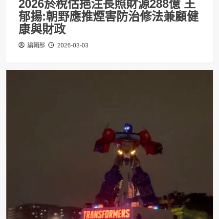
2026菸稅估挹注長照財源288億 王
郁揚:朝野應推煙害防治修法兼顧健
康與財政
編輯部
2026-03-03