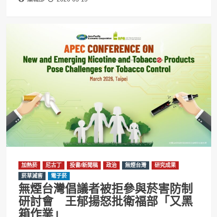
加熱菸
尼古丁
投書/新聞稿
政治
無煙台灣
研究成果
菸草減害
電子菸
無煙台灣倡議者被拒參與菸害防制
研討會 王郁揚怒批衛福部「又黑
箱作業」