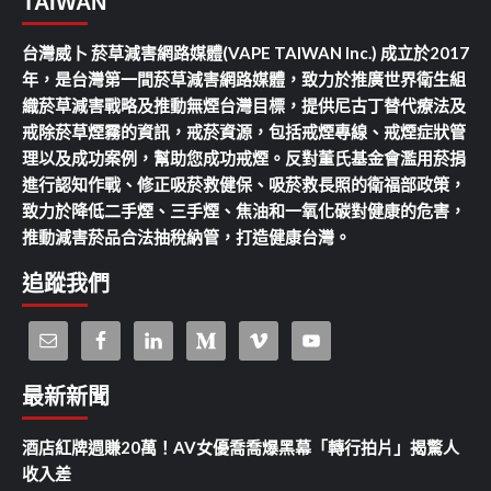
TAIWAN
台灣威卜 菸草減害網路媒體(VAPE TAIWAN Inc.) 成立於2017
年，是台灣第一間菸草減害網路媒體，致力於推廣世界衛生組
織菸草減害戰略及推動無煙台灣目標，提供尼古丁替代療法及
戒除菸草煙霧的資訊，戒菸資源，包括戒煙專線、戒煙症狀管
理以及成功案例，幫助您成功戒煙。反對董氏基金會濫用菸捐
進行認知作戰、修正吸菸救健保、吸菸救長照的衛福部政策，
致力於降低二手煙、三手煙、焦油和一氧化碳對健康的危害，
推動減害菸品合法抽稅納管，打造健康台灣。
追蹤我們
最新新聞
酒店紅牌週賺20萬！AV女優喬喬爆黑幕「轉行拍片」揭驚人
收入差