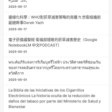
#ثانیہ نشتر;
2025-05-17
邊緣化科學：WHO對菸草減害策略的背離 ft.世衛組織前
副總幹事Derek Yach
2025-05-17
電子菸倡議聖經 衛福部隱匿的菸草減害歷史（Google
NotebookLM 中文PODCAST）
2025-05-01
พระคัมภีร์แห่งการริเริ่มบุหรี่ไฟฟ้า ประวัติศาสตร์ที่ซ่อนเร้น
ของการลดอันตรายจากบุหรี่โดยกระทรวงสาธารณสุขและ
สวัสดิการ
2025-05-01
La Biblia de las Iniciativas de los Cigarrillos
Electrónicos La historia oculta de la reducción de
daños del tabaco por parte del Ministerio de Salud y
Bienestar