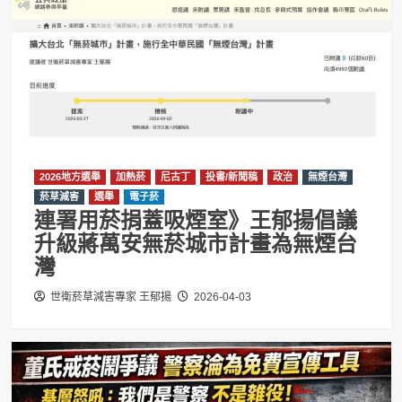
2026地方選舉
加熱菸
尼古丁
投書/新聞稿
政治
無煙台灣
菸草減害
選舉
電子菸
連署用菸捐蓋吸煙室》王郁揚倡議
升級蔣萬安無菸城市計畫為無煙台
灣
世衛菸草減害專家 王郁揚
2026-04-03