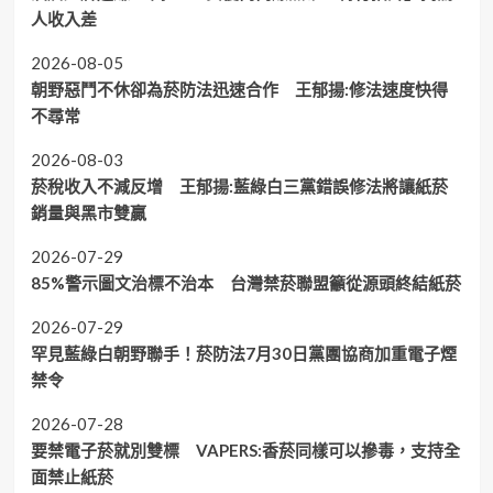
人收入差
2026-08-05
朝野惡鬥不休卻為菸防法迅速合作 王郁揚:修法速度快得
不尋常
2026-08-03
菸稅收入不減反增 王郁揚:藍綠白三黨錯誤修法將讓紙菸
銷量與黑市雙贏
2026-07-29
85%警示圖文治標不治本 台灣禁菸聯盟籲從源頭終結紙菸
2026-07-29
罕見藍綠白朝野聯手！菸防法7月30日黨團協商加重電子煙
禁令
2026-07-28
要禁電子菸就別雙標 VAPERS:香菸同樣可以摻毒，支持全
面禁止紙菸