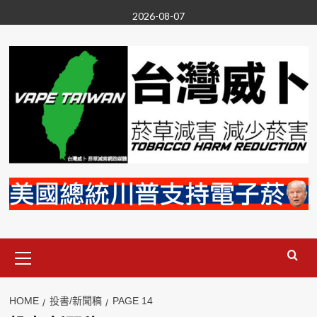
Skip
2026-08-07
to
content
Primary
Menu
HOME
投書/新聞稿
PAGE 14