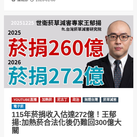
YOUTUBE直播
加熱菸
尼古丁
政治
無煙台灣
菸草減害
電子菸
115年菸捐收入估達272億！王郁
揚:加熱菸合法化後仍難回300億大
關