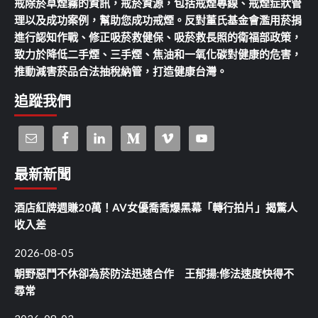
戒除菸草煙霧的資訊，戒菸資源，包括戒煙專線、戒煙症狀管
理以及成功案例，幫助您成功戒煙。反對董氏基金會濫用菸捐
進行認知作戰、修正吸菸救健保、吸菸救長照的衛福部政策，
致力於降低二手煙、三手煙、焦油和一氧化碳對健康的危害，
推動減害菸品合法抽稅納管，打造健康台灣。
追蹤我們
最新新聞
酒店紅牌週賺20萬！AV女優喬喬爆黑幕「轉行拍片」揭驚人
收入差
2026-08-05
朝野惡鬥不休卻為菸防法迅速合作 王郁揚:修法速度快得不
尋常