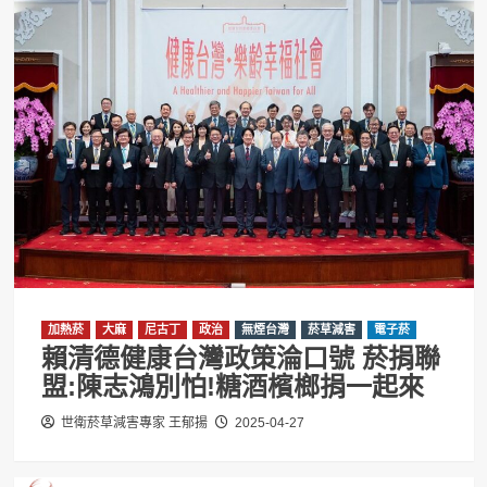
加熱菸
大麻
尼古丁
政治
無煙台灣
菸草減害
電子菸
賴清德健康台灣政策淪口號 菸捐聯
盟:陳志鴻別怕!糖酒檳榔捐一起來
世衛菸草減害專家 王郁揚
2025-04-27