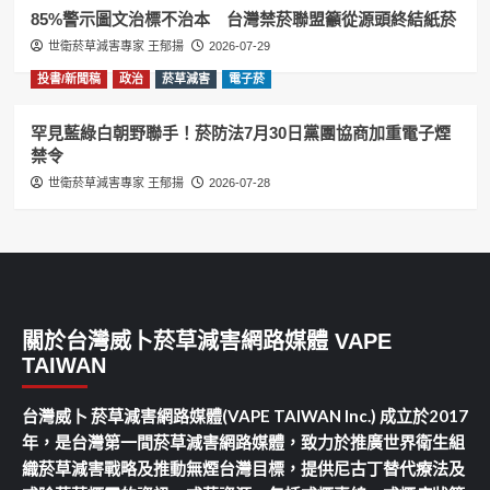
85%警示圖文治標不治本 台灣禁菸聯盟籲從源頭終結紙菸
世衛菸草減害專家 王郁揚
2026-07-29
投書/新聞稿
政治
菸草減害
電子菸
罕見藍綠白朝野聯手！菸防法7月30日黨團協商加重電子煙
禁令
世衛菸草減害專家 王郁揚
2026-07-28
關於台灣威卜菸草減害網路媒體 VAPE
TAIWAN
台灣威卜 菸草減害網路媒體(VAPE TAIWAN Inc.) 成立於2017
年，是台灣第一間菸草減害網路媒體，致力於推廣世界衛生組
織菸草減害戰略及推動無煙台灣目標，提供尼古丁替代療法及