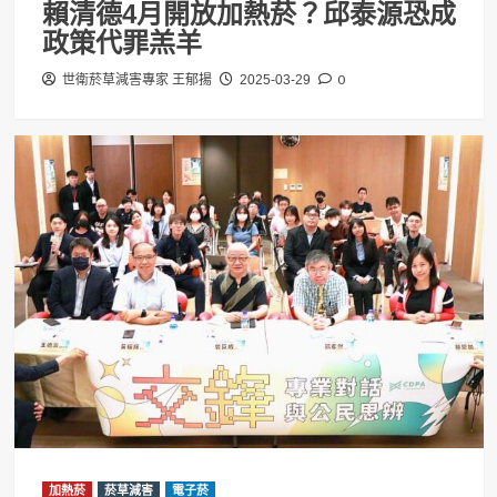
賴清德4月開放加熱菸？邱泰源恐成
政策代罪羔羊
0
世衛菸草減害專家 王郁揚
2025-03-29
加熱菸
菸草減害
電子菸