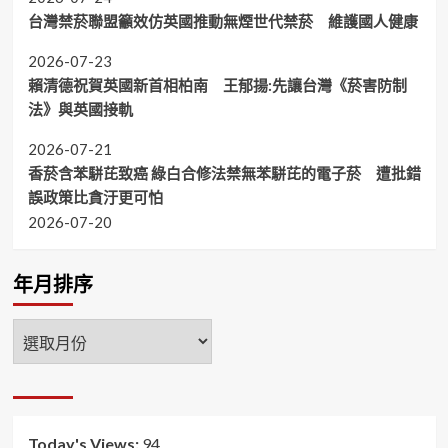
台灣禁菸聯盟籲效仿英國推動無煙世代禁菸 維護國人健康
2026-07-23
賴清德祝賀英國新首相柏南 王郁揚:先讓台灣《菸害防制
法》與英國接軌
2026-07-21
香菸含苯駢芘致癌 綠白合修法禁無苯駢芘的電子菸 遭批錯
誤政策比貪汙更可怕
2026-07-20
年月排序
年
月
排
序
Today's Views:
94