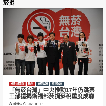
菸捐
投書/新聞稿
政治
無煙台灣
菸草減害
「無菸台灣」中央推動17年仍跳票
王郁揚揭衛福部菸捐菸稅重度成癮
編輯部
2026-01-17