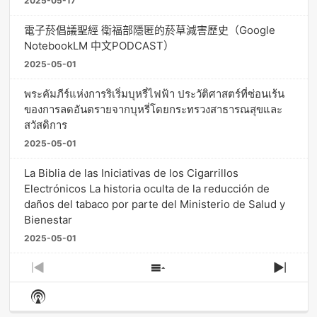
2025-05-17
電子菸倡議聖經 衛福部隱匿的菸草減害歷史（Google
NotebookLM 中文PODCAST）
2025-05-01
พระคัมภีร์แห่งการริเริ่มบุหรี่ไฟฟ้า ประวัติศาสตร์ที่ซ่อนเร้น
ของการลดอันตรายจากบุหรี่โดยกระทรวงสาธารณสุขและ
สวัสดิการ
2025-05-01
La Biblia de las Iniciativas de los Cigarrillos
Electrónicos La historia oculta de la reducción de
daños del tabaco por parte del Ministerio de Salud y
Bienestar
2025-05-01
Previous
Show
Next
Episode
Episodes
Episo
Show
List
Podcast