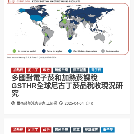
加熱菸
尼古丁
政治
無煙台灣
菸草減害
電子菸
多國對電子菸和加熱菸課稅
GSTHR全球尼古丁菸品稅收現況研
究
0
世衛菸草減害專家 王郁揚
2025-04-04
加熱菸
尼古丁
政治
無煙台灣
菸草
菸草減害
電子菸