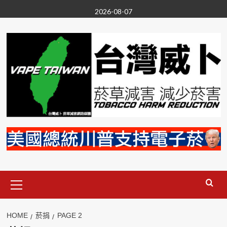
Skip
2026-08-07
to
content
Primary
Menu
HOME
菸捐
PAGE 2