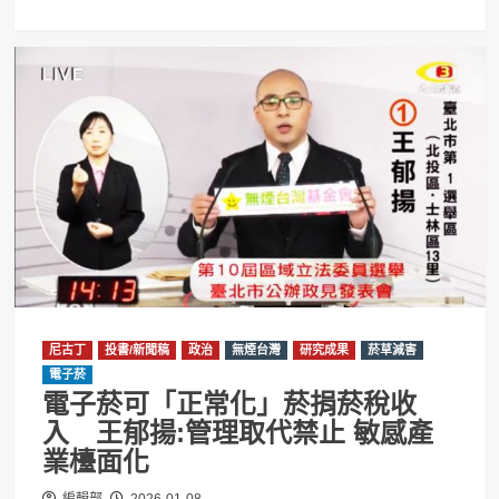
尼古丁
投書/新聞稿
政治
無煙台灣
研究成果
菸草減害
電子菸
電子菸可「正常化」菸捐菸稅收
入 王郁揚:管理取代禁止 敏感產
業檯面化
編輯部
2026-01-08