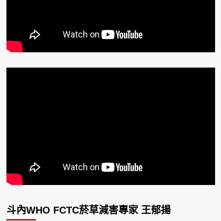
斗內WHO FCTC菸草減害專家 王郁揚