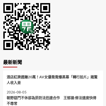
最新新聞
酒店紅牌週賺20萬！AV女優喬喬爆黑幕「轉行拍片」揭驚
人收入差
2026-08-05
朝野惡鬥不休卻為菸防法迅速合作 王郁揚:修法速度快得
不尋常