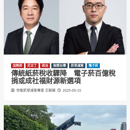
加熱菸
尼古丁
政治
無煙台灣
菸草減害
電子菸
傳統紙菸稅收驟降 電子菸百億稅
捐或成社福財源新選項
世衛菸草減害專家 王郁揚
2025-05-15