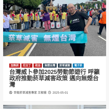
加熱菸
尼古丁
政治
無煙台灣
菸草減害
電子菸
台灣威卜參加2025勞動節遊行 呼籲
政府推動菸草減害政策 邁向無煙台
灣
世衛菸草減害專家 王郁揚
2025-05-01