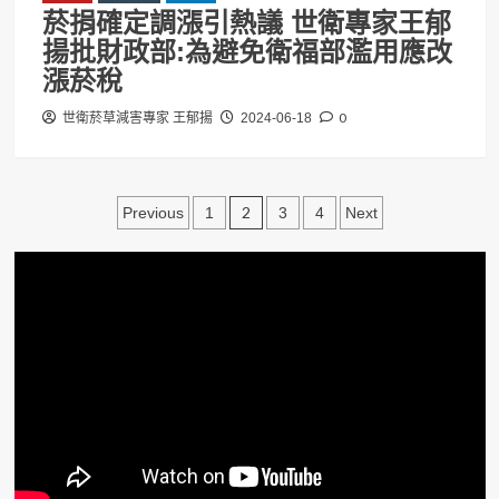
菸捐確定調漲引熱議 世衛專家王郁
揚批財政部:為避免衛福部濫用應改
漲菸稅
0
世衛菸草減害專家 王郁揚
2024-06-18
文
2
Previous
1
3
4
Next
章
分
頁