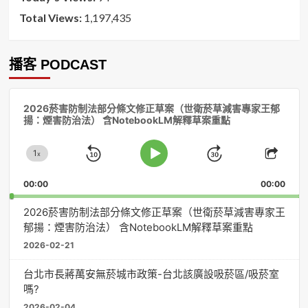
Total Views:
1,197,435
播客 PODCAST
音
2026菸害防制法部分條文修正草案（世衛菸草減害專家王郁
訊
揚：煙害防治法） 含NotebookLM解釋草案重點
播
放
1
器
x
Skip
Jump
Change
Play
Shar
Playback
This
Pause
Backward
Forward
00:00
Rate
00:00
Episo
2026菸害防制法部分條文修正草案（世衛菸草減害專家王
郁揚：煙害防治法） 含NotebookLM解釋草案重點
2026-02-21
台北市長蔣萬安無菸城市政策-台北該廣設吸菸區/吸菸室
嗎?
2026-02-04