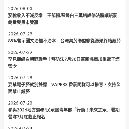
2026-08-03
菸稅收入不減反增 王郁揚:藍綠白三黨錯誤修法將讓紙菸
銷量與黑市雙贏
2026-07-29
85%警示圖文治標不治本 台灣禁菸聯盟籲從源頭終結紙菸
2026-07-29
罕見藍綠白朝野聯手！菸防法7月30日黨團協商加重電子煙
禁令
2026-07-28
要禁電子菸就別雙標 VAPERS:香菸同樣可以摻毒，支持全
面禁止紙菸
2026-07-28
參與2026地方選舉!民眾黨青年部「行動！未來之眾」暑期
營隊7月底截止報名
2026-07-24