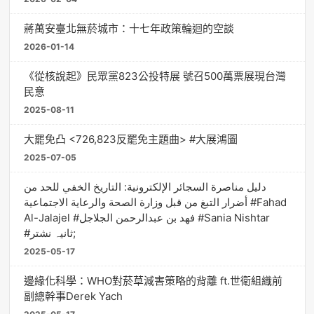
蔣萬安臺北無菸城市：十七年政策輪迴的空談
2026-01-14
《從核說起》民眾黨823公投特展 號召500萬票展現台灣
民意
2025-08-11
大罷免凸 <726,823反罷免主題曲> #大展鴻圖
2025-07-05
دليل مناصرة السجائر الإلكترونية: التاريخ الخفي للحد من
أضرار التبغ من قبل وزارة الصحة والرعاية الاجتماعية #Fahad
Al-Jalajel #فهد بن عبدالرحمن الجلاجل #Sania Nishtar
#ثانیہ نشتر;
2025-05-17
邊緣化科學：WHO對菸草減害策略的背離 ft.世衛組織前
副總幹事Derek Yach