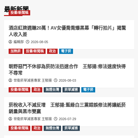
Information
最新新聞
投書/新聞稿
酒店紅牌週賺20萬！AV女優喬喬爆黑幕「轉行拍片」揭驚
人收入差
編輯部
2026-08-05
加熱菸
投書/新聞稿
政治
電子菸
朝野惡鬥不休卻為菸防法迅速合作 王郁揚:修法速度快得
不尋常
世衛菸草減害專家 王郁揚
2026-08-03
投書/新聞稿
政治
無煙台灣
菸草減害
電子菸
菸稅收入不減反增 王郁揚:藍綠白三黨錯誤修法將讓紙菸
銷量與黑市雙贏
世衛菸草減害專家 王郁揚
2026-07-29
投書/新聞稿
政治
無煙台灣
菸草減害