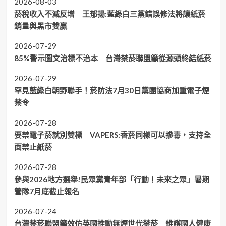
2026-08-03
菸稅收入不減反增 王郁揚:藍綠白三黨錯誤修法將讓紙菸
銷量與黑市雙贏
2026-07-29
85%警示圖文治標不治本 台灣禁菸聯盟籲從源頭終結紙菸
2026-07-29
罕見藍綠白朝野聯手！菸防法7月30日黨團協商加重電子煙
禁令
2026-07-28
要禁電子菸就別雙標 VAPERS:香菸同樣可以摻毒，支持全
面禁止紙菸
2026-07-28
參與2026地方選舉!民眾黨青年部「行動！未來之眾」暑期
營隊7月底截止報名
2026-07-24
台灣禁菸聯盟籲效仿英國推動無煙世代禁菸 維護國人健康