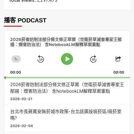
播客 PODCAST
音
2026菸害防制法部分條文修正草案（世衛菸草減害專家王郁
訊
揚：煙害防治法） 含NotebookLM解釋草案重點
播
放
1
器
x
Skip
Jump
Change
Play
Shar
Playback
This
Pause
Backward
Forward
00:00
Rate
00:00
Episo
2026菸害防制法部分條文修正草案（世衛菸草減害專家王
郁揚：煙害防治法） 含NotebookLM解釋草案重點
2026-02-21
台北市長蔣萬安無菸城市政策-台北該廣設吸菸區/吸菸室
嗎?
2026-02-04