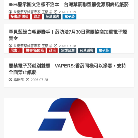
3
85%警示圖文治標不治本 台灣禁菸聯盟籲從源頭終結紙菸
世衛菸草減害專家 王郁揚
2026-07-29
加熱菸
尼古丁
投書/新聞稿
政治
無煙台灣
投書/新聞稿
政治
菸草減害
電子菸
菸草減害
電子菸
台灣禁菸聯盟籲效仿英國推動無煙世代
罕見藍綠白朝野聯手！菸防法7月30日黨團協商加重電子煙
禁菸 維護國人健康
4
禁令
世衛菸草減害專家 王郁揚
2026-07-28
尼古丁
投書/新聞稿
政治
無煙台灣
菸草減害
電子菸
投書/新聞稿
政治
無煙台灣
菸草減害
電子菸
賴清德祝賀英國新首相柏南 王郁揚:先
讓台灣《菸害防制法》與英國接軌
要禁電子菸就別雙標 VAPERS:香菸同樣可以摻毒，支持
5
全面禁止紙菸
編輯部
2026-07-28