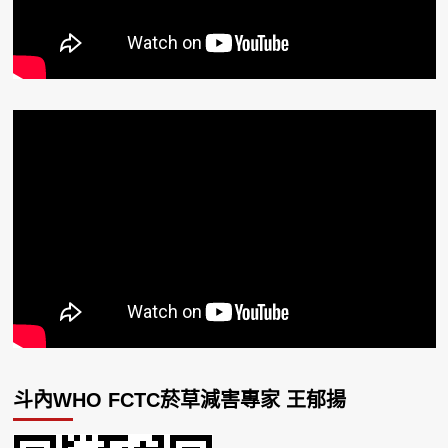
斗內WHO FCTC菸草減害專家 王郁揚