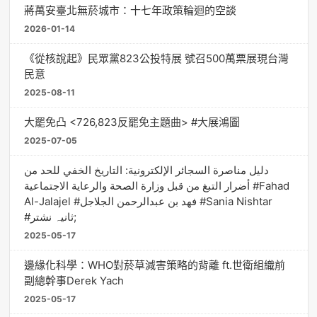
蔣萬安臺北無菸城市：十七年政策輪迴的空談
2026-01-14
《從核說起》民眾黨823公投特展 號召500萬票展現台灣
民意
2025-08-11
大罷免凸 <726,823反罷免主題曲> #大展鴻圖
2025-07-05
دليل مناصرة السجائر الإلكترونية: التاريخ الخفي للحد من
أضرار التبغ من قبل وزارة الصحة والرعاية الاجتماعية #Fahad
Al-Jalajel #فهد بن عبدالرحمن الجلاجل #Sania Nishtar
#ثانیہ نشتر;
2025-05-17
邊緣化科學：WHO對菸草減害策略的背離 ft.世衛組織前
副總幹事Derek Yach
2025-05-17