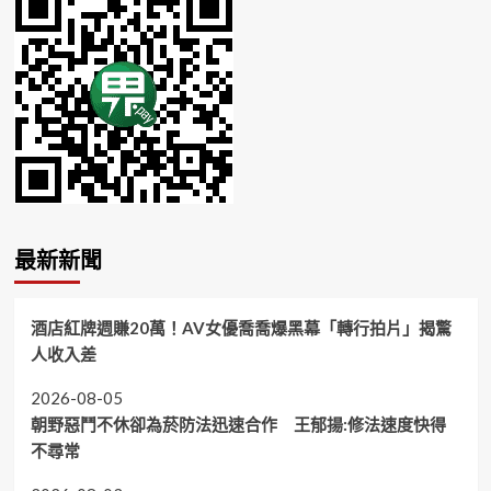
最新新聞
酒店紅牌週賺20萬！AV女優喬喬爆黑幕「轉行拍片」揭驚
人收入差
2026-08-05
朝野惡鬥不休卻為菸防法迅速合作 王郁揚:修法速度快得
不尋常