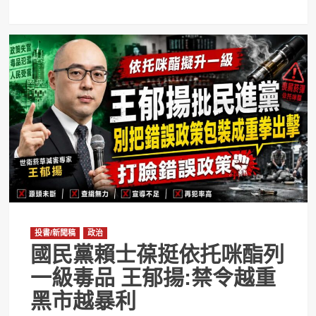
投書/新聞稿
政治
國民黨賴士葆挺依托咪酯列
一級毒品 王郁揚:禁令越重
黑市越暴利