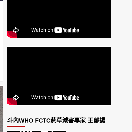
斗內WHO FCTC菸草減害專家 王郁揚