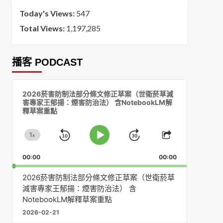
Today's Views:
547
Total Views:
1,197,285
播客 PODCAST
音
2026菸害防制法部分條文修正草案（世衛菸草減
訊
害專家王郁揚：煙害防治法） 含NotebookLM解
播
釋草案重點
放
器
1
x
Skip
Jump
Change
Play
Share
Playback
This
Pause
Backward
Forward
00:00
Rate
00:00
Episode
2026菸害防制法部分條文修正草案（世衛菸草
減害專家王郁揚：煙害防治法） 含
NotebookLM解釋草案重點
2026-02-21