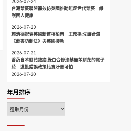
2026-07-24
台灣禁菸聯盟籲效仿英國推動無煙世代禁菸 維
護國人健康
2026-07-23
賴清德祝賀英國新首相柏南 王郁揚:先讓台灣
《菸害防制法》與英國接軌
2026-07-21
香菸含苯駢芘致癌 綠白合修法禁無苯駢芘的電子
菸 遭批錯誤政策比貪汙更可怕
2026-07-20
年月排序
年
月
排
序