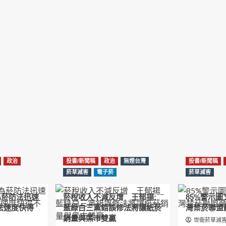
政治
投書/新聞稿
政治
無煙台灣
投書/新聞稿
菸草減害
電子菸
菸草減害
為菸防法迅速
菸稅收入不減反增 王郁揚:
85%警示
法速度快得
藍綠白三黨錯誤修法將讓紙菸
灣禁菸聯盟
銷量與黑市雙贏
世衛菸草減害