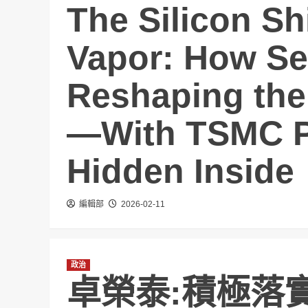
The Silicon Sh
Vapor: How Se
Reshaping the
—With TSMC P
Hidden Inside
編輯部
2026-02-11
政治
卓榮泰:積極落