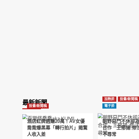
加熱菸
投書/新聞稿
最新新聞
投書/新聞稿
電子菸
酒店紅牌週賺20萬！AV女優
朝野惡鬥不休卻
喬喬爆黑幕「轉行拍片」揭驚
合作 王郁揚:修
人收入差
不尋常