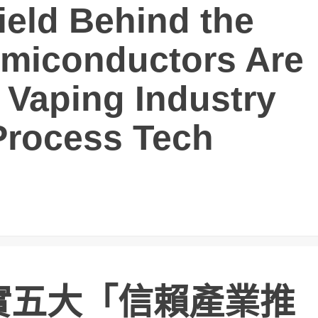
ield Behind the
miconductors Are
 Vaping Industry
rocess Tech
實五大「信賴產業推