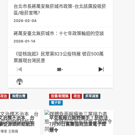
台北市長蔣萬安無菸城市政策-台北該廣設吸菸
區/吸菸室嗎?
2026-02-04
蔣萬安臺北無菸城市：十七年政策輪迴的空談
2026-01-14
《從核說起》民眾黨823公投特展 號召500萬
票展現台灣民意
2025-08-11
Previous
Show
Next
Episode
Episodes
Episode
Show
大罷免凸 <726,823反罷免主題曲> #大展鴻圖
List
Podcast
2025-07-05
Information
政治
無煙台灣
投書/新聞稿
政治
菸草減害
دليل مناصرة السجائر الإلكترونية: التاريخ الخفي
電子菸
للحد من أضرار التبغ من قبل وزارة الصحة والرعاية
الاجتماعية #Fahad Al-Jalajel #فهد بن
圖文治標不治本 台
罕見藍綠白朝野聯手！菸防法
عبدالرحمن الجلاجل #Sania Nishtar #ثانیہ نشتر;
籲從源頭終結紙菸
7月30日黨團協商加重電子煙
2025-05-17
禁令
專家 王郁揚