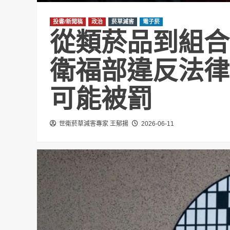
投書/新聞稿
政治
菸草減害
電子菸
從類菸品到組合
衛福部違反法律
可能被罰
世衛菸草減害專家 王郁揚
2026-06-11