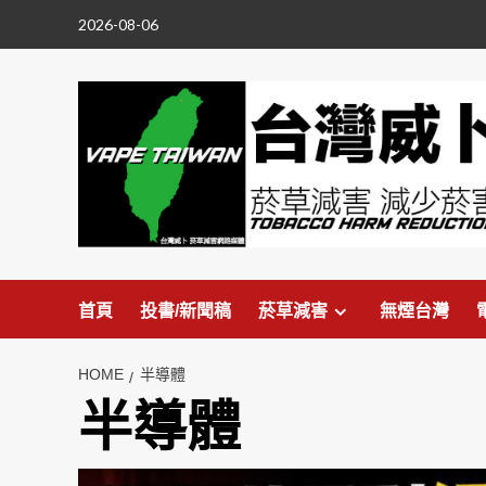
Skip
2026-08-06
to
content
首頁
投書/新聞稿
菸草減害
無煙台灣
HOME
半導體
半導體