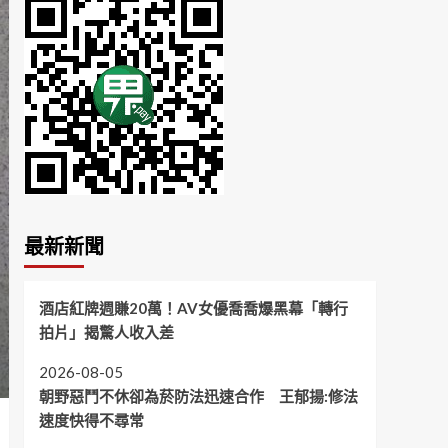
最新新聞
酒店紅牌週賺20萬！AV女優喬喬爆黑幕「轉行
拍片」揭驚人收入差
2026-08-05
朝野惡鬥不休卻為菸防法迅速合作 王郁揚:修法
速度快得不尋常