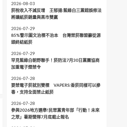
2026-08-03
菸稅收入不減反增 王郁揚:藍綠白三黨錯誤修法
將讓紙菸銷量與黑市雙贏
2026-07-29
85%警示圖文治標不治本 台灣禁菸聯盟籲從源
頭終結紙菸
2026-07-29
罕見藍綠白朝野聯手！菸防法7月30日黨團協商
加重電子煙禁令
2026-07-28
要禁電子菸就別雙標 VAPERS:香菸同樣可以摻
毒，支持全面禁止紙菸
2026-07-28
參與2026地方選舉!民眾黨青年部「行動！未來
之眾」暑期營隊7月底截止報名